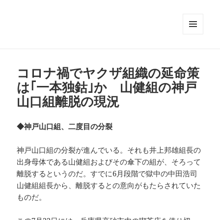
メニュ
ーとウ
ィジェ
ット
コロナ禍でヤクザ組織の延命策
は｢一本独鈷｣か 山健組の神戸
山口組離脱の現況
◆神戸山口組、二度目の分裂
神戸山口組の分裂が進んでいる。それも井上邦雄組長の
出身母体である山健組およびその傘下の組が、そろって
離脱するというのだ。すでに6月段階で獄中の中田浩司
山健組組長から、離脱するとの意向がもたらされていた
ものだ。