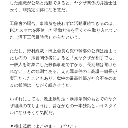
した組織が公然と活動できると、ヤクザ関係の弁護士は
云う。非指定団体になる道だ。
工藤會の場合、事務所を使わずに活動継続できるのは、
PCとスマホを駆使した活動方法を早くから取り入れてい
た（溝下三代目時代）からだという。
ただし、野村総裁・田上会長ら獄中幹部の公判は始まっ
たものの、法曹関係者によると「元ヤクザが相手でも、
一般人を対象にした殺傷事犯ですから、長期刑は避けら
れない」との観測である。えん罪事件の上高謙一組長が
実刑だったこともあり、獄中の最高幹部が社会不在のま
まの状態は、ながく続きそうだ。
いずれにしても、改正暴対法・暴排条例のもとでのヤク
ザ組織の在りようは、昔ながらの一本独鈷というスタイ
ルになりそうな気配だ。
▼横山茂彦（よこやま・しげひこ）