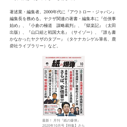
著述業・編集者。2000年代に『アウトロー・ジャパン』
編集長を務める。ヤクザ関連の著書・編集本に『任侠事
始め』、『小倉の極道 謀略裁判』、『獄楽記』（太田
出版）、『山口組と戦国大名』（サイゾー）、『誰も書
かなかったヤクザのタブー』（タケナカシゲル筆名、鹿
砦社ライブラリー）など。
最新！ 月刊『紙の爆弾』
2020年10月号【特集】さら