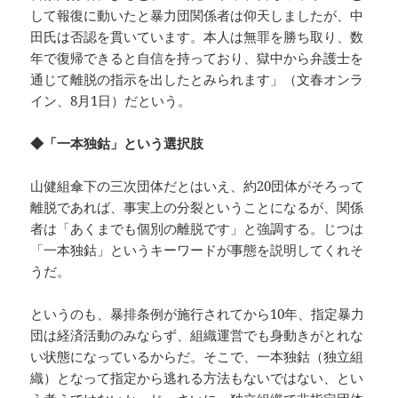
して報復に動いたと暴力団関係者は仰天しましたが、中
田氏は否認を貫いています。本人は無罪を勝ち取り、数
年で復帰できると自信を持っており、獄中から弁護士を
通じて離脱の指示を出したとみられます」（文春オンラ
イン、8月1日）だという。
◆「一本独鈷」という選択肢
山健組傘下の三次団体だとはいえ、約20団体がそろって
離脱であれば、事実上の分裂ということになるが、関係
者は「あくまでも個別の離脱です」と強調する。じつは
「一本独鈷」というキーワードが事態を説明してくれそ
うだ。
というのも、暴排条例が施行されてから10年、指定暴力
団は経済活動のみならず、組織運営でも身動きがとれな
い状態になっているからだ。そこで、一本独鈷（独立組
織）となって指定から逃れる方法もないではない、とい