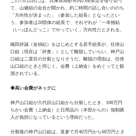
この7月22日には、兵庫県高砂市内の喫茶店を借り切っ
て、山健組の会合が開かれ、約二時間の話し合いののち
「方向性が決まった」（参加した組長）となったとい
う。参加者は20団体の組長で、それぞれが「一本独鈷
（いっぽんどっこ）でやっていく」方向性だとされる。
織田絆誠（金禎紀）をはじめとする若手組長が、任侠山
口組（現在は「絆會」）として離脱していらい、神戸山
口組は二度目の分裂となりそうだ。離脱の理由は、任侠
山口組のときと同じく、会費（上納金）をめぐってと観
測されている。
◆高い会費がネックに
神戸山口組が六代目山口組から分裂したとき、100万円
ちかい会費（上納金）と日用品の（本部からの）強制購
入が負担になっているという理由だった。
分裂後の神戸山口組は、直参で月40万円から60万円とさ