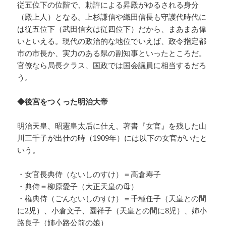
従五位下の位階で、勅許による昇殿がゆるされる身分
（殿上人）となる。上杉謙信や織田信長も守護代時代に
は従五位下（武田信玄は従四位下）だから、まあまあ偉
いといえる。現代の政治的な地位でいえば、政令指定都
市の市長か、実力のある県の副知事といったところだ。
官僚なら局長クラス、国政では国会議員に相当するだろ
う。
◆後宮をつくった明治大帝
明治天皇、昭憲皇太后に仕え、著書『女官』を残した山
川三千子が出仕の時（1909年）には以下の女官がいたと
いう。
・女官長典侍（ないしのすけ）＝高倉寿子
・典侍＝柳原愛子（大正天皇の母）
・権典侍（ごんないしのすけ）＝千種任子（天皇との間
に2児）、小倉文子、園祥子（天皇との間に8児）、姉小
路良子（姉小路公前の娘）