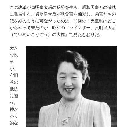
この改革が貞明皇太后の反発を生み、昭和天皇との確執
に発展する。貞明皇太后が秩父宮を偏愛し、弟宮たちの
妃を娘のように可愛がったのは、前回の「天皇制はどこ
からやって来たのか 昭和のゴッドマザー、貞明皇大后
（ていめいこうごう）の大権」で見たとおりだ。
大き
な改
革
が、
守旧
派の
抵抗
に遭
う。
神が
かり
的な