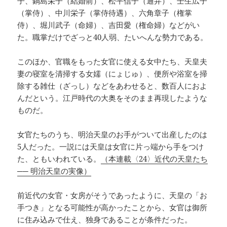
子、鍋島栄子（結婚前）、松平信子（通弁）、壬生広子
（掌侍）、中川栄子（掌侍待遇）、六角章子（権掌
侍）、堀川武子（命婦）、吉田愛（権命婦）などがい
た。職掌だけでざっと40人弱、たいへんな勢力である。
このほか、官職をもった女官に使える女中たち、天皇夫
妻の寝室を清掃する女嬬（にょじゅ）、便所や浴室を掃
除する雑仕（ざっし）などをあわせると、数百人におよ
んだという。江戸時代の大奥をそのまま再現したような
ものだ。
女官たちのうち、明治天皇のお手がついて出産したのは
5人だった。一説には天皇は女官に片っ端から手をつけ
た、ともいわれている。
（本連載〈24〉近代の天皇たち
── 明治天皇の実像）
前近代の女官・女房がそうであったように、天皇の「お
手つき」となる可能性が高かったことから、女官は御所
に住み込みで仕え、独身であることが条件だった。