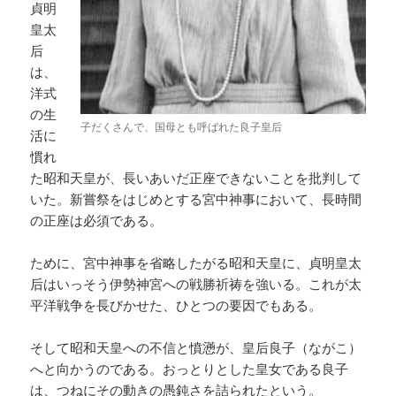
貞明
皇太
后
は、
洋式
の生
子だくさんで、国母とも呼ばれた良子皇后
活に
慣れ
た昭和天皇が、長いあいだ正座できないことを批判して
いた。新嘗祭をはじめとする宮中神事において、長時間
の正座は必須である。
ために、宮中神事を省略したがる昭和天皇に、貞明皇太
后はいっそう伊勢神宮への戦勝祈祷を強いる。これが太
平洋戦争を長びかせた、ひとつの要因でもある。
そして昭和天皇への不信と憤懣が、皇后良子（ながこ）
へと向かうのである。おっとりとした皇女である良子
は、つねにその動きの愚鈍さを詰られたという。