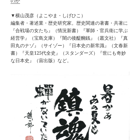
のか
▼横山茂彦（よこやま・しげひこ）
編集者・著述業・歴史研究家。歴史関連の著書・共著に
『合戦場の女たち』（情況新書）『軍師・官兵衛に学ぶ
経営学』（宝島文庫）『闇の後醍醐銭』（叢文社）『真
田丸のナゾ』（サイゾー）『日本史の新常識』（文春新
書）『天皇125代全史』（スタンダーズ）『世にも奇妙
な日本史』（宙出版）など。