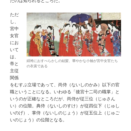
たのは知られるところだ。
ただ
し、
宮中
女官
にお
いて
は、
緋袴におすべらかしの結髪、華やかな小袖が宮中女官たち
帝と
の衣裳である
主従
関係
をむすぶ立場であって、尚侍（ないしのかみ）以下の官
職ということになる。いわゆる「後宮十二司の職掌」と
いうのが正確なところだが、尚侍が従三位（じゅさん
い）の位階。典侍（ないしのすけ）が従四位下（じゅし
いのげ）、掌侍（ないしのじょう）が従五位上（じゅご
いのじょう）の位階となる。