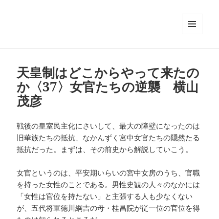
メニュ
ーとウ
ィジェ
ット
天皇制はどこからやって来たの
か〈37〉女官たちの逆襲 横山
茂彦
戦後の皇室民主化にさいして、最大の障壁になったのは
旧華族たちの抵抗、なかんずく宮中女官たちの隠然たる
抵抗だった。まずは、その前史から解説していこう。
女官というのは、平安期いらいの宮中女房のうち、官職
を持った女性のことである。男性史観の人々のなかには
「女性は官位を持たない」と主張する人も少なくない
が、五代将軍徳川綱吉の母・桂昌院が従一位の官位を得