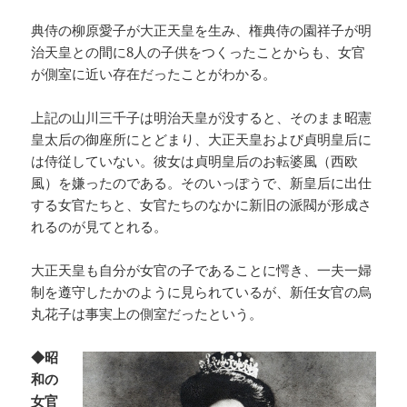
典侍の柳原愛子が大正天皇を生み、権典侍の園祥子が明
治天皇との間に8人の子供をつくったことからも、女官
が側室に近い存在だったことがわかる。
上記の山川三千子は明治天皇が没すると、そのまま昭憲
皇太后の御座所にとどまり、大正天皇および貞明皇后に
は侍従していない。彼女は貞明皇后のお転婆風（西欧
風）を嫌ったのである。そのいっぽうで、新皇后に出仕
する女官たちと、女官たちのなかに新旧の派閥が形成さ
れるのが見てとれる。
大正天皇も自分が女官の子であることに愕き、一夫一婦
制を遵守したかのように見られているが、新任女官の烏
丸花子は事実上の側室だったという。
◆昭
和の
女官