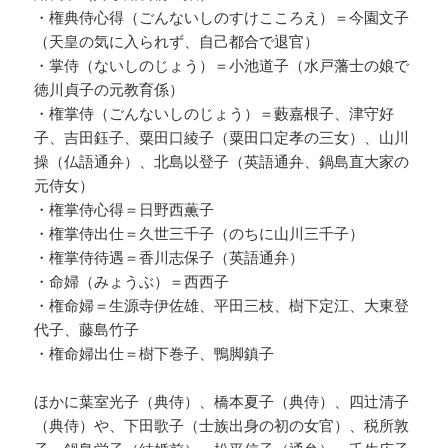
・権典侍心得（ごんないしのすけこころえ）＝今園文子
（天皇の気に入られず、自己都合で退官）
・掌侍（ないしのじょう）＝小池道子（水戸藩士の娘で
徳川貞子の元教育係）
・権掌侍（ごんないしのじょう）＝藪嘉根子、津守好
子、吉田鈺子、粟田口綾子（粟田口定孝の三女）、山川
操（仏語通弁）、北島以登子（英語通弁、鍋島直大家の
元侍女）
・権掌侍心得＝日野西薫子
・権掌侍出仕＝久世三千子（のちに山川三千子）
・権掌侍待遇＝香川志保子（英語通弁）
・命婦（みょうぶ）＝西西子
・権命婦＝生源寺伊佐雄、平田三枝、樹下定江、大東登
代子、藤島竹子
・権命婦出仕＝樹下巻子、鴨脚鎮子
ほかに葉室光子（典侍）、橋本夏子（典侍）、四辻清子
（典侍）や、下田歌子（士族出身の初の女官）、税所敦