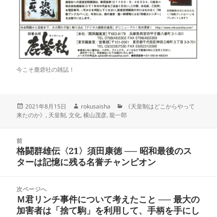
今こそ鹿砦社の雑誌！
投
作
カ
2021年8月15日
rokusaisha
《天皇制はどこからやって
稿
成
テ
来たのか》
,
天皇制
,
文化
,
横山茂彦
,
龍一郎
日:
者
ゴ
リ
投
ー
前
稿
格闘群雄伝〈21〉須田康徳 ── 昭和最後のス
前
ナ
ターは記憶に残る名誉チャンピオン
の
ビ
投
ゲ
稿:
次ページへ
ー
Ｍ君リンチ事件について考えたこと ── 最大の
次
シ
加害者は「捨て駒」を利用して、手柄を手にし
の
ョ