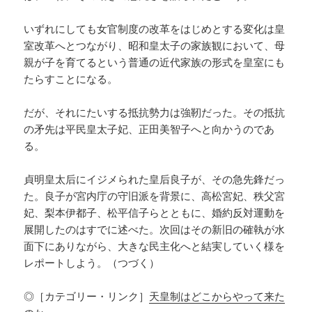
いずれにしても女官制度の改革をはじめとする変化は皇
室改革へとつながり、昭和皇太子の家族観において、母
親が子を育てるという普通の近代家族の形式を皇室にも
たらすことになる。
だが、それにたいする抵抗勢力は強靭だった。その抵抗
の矛先は平民皇太子妃、正田美智子へと向かうのであ
る。
貞明皇太后にイジメられた皇后良子が、その急先鋒だっ
た。良子が宮内庁の守旧派を背景に、高松宮妃、秩父宮
妃、梨本伊都子、松平信子らとともに、婚約反対運動を
展開したのはすでに述べた。次回はその新旧の確執が水
面下にありながら、大きな民主化へと結実していく様を
レポートしよう。（つづく）
◎［カテゴリー・リンク］
天皇制はどこからやって来た