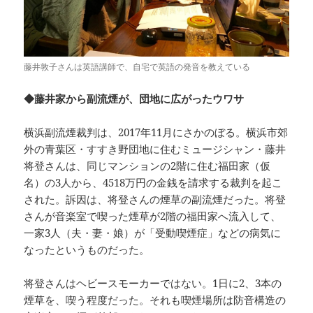
藤井敦子さんは英語講師で、自宅で英語の発音を教えている
◆藤井家から副流煙が、団地に広がったウワサ
横浜副流煙裁判は、2017年11月にさかのぼる。横浜市郊
外の青葉区・すすき野団地に住むミュージシャン・藤井
将登さんは、同じマンションの2階に住む福田家（仮
名）の3人から、4518万円の金銭を請求する裁判を起こ
された。訴因は、将登さんの煙草の副流煙だった。将登
さんが音楽室で喫った煙草が2階の福田家へ流入して、
一家3人（夫・妻・娘）が「受動喫煙症」などの病気に
なったというものだった。
将登さんはヘビースモーカーではない。1日に2、3本の
煙草を、喫う程度だった。それも喫煙場所は防音構造の