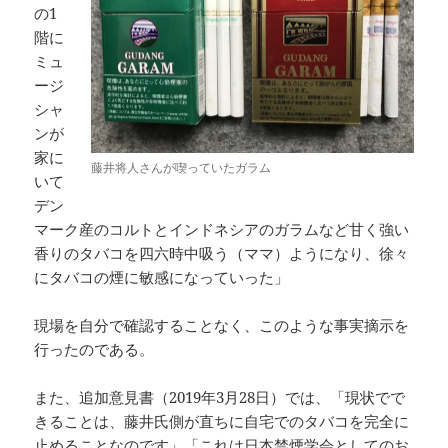
の1
階に
ミュ
ージ
シャ
ンが
家に
藤井将人さんが喫っていたガラム
いて
デン
マーク産のコルトとインドネシアのガラムなど甘く強い
香りのタバコを四六時中吸う（ママ）ようになり、徐々
にタバコの煙に敏感になっていった」
現場を自分で確認することなく、このような事実摘示を
行ったのである。
また、追加意見書（2019年3月28日）では、「現状でで
きることは、藤井氏側が直ちに自宅でのタバコを完全に
止めることなのです」「これは日本禁煙学会としてのお