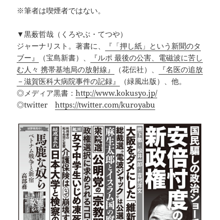
※筆者は喫煙者ではない。
▼黒薮哲哉（くろやぶ・てつや）
ジャーナリスト。著書に、
『「押し紙」という新聞のタ
ブー』
（宝島新書）、
『ルポ 最後の公害、電磁波に苦し
む人々 携帯基地局の放射線』
（花伝社）、
『名医の追放
－滋賀医科大病院事件の記録』
（緑風出版）、他。
◎メディア黒書：
http://www.kokusyo.jp/
◎twitter
https://twitter.com/kuroyabu