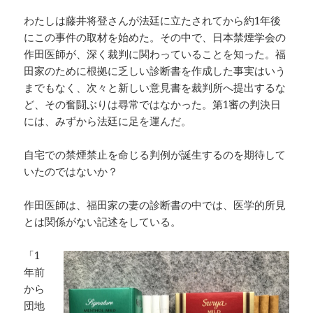
わたしは藤井将登さんが法廷に立たされてから約1年後
にこの事件の取材を始めた。その中で、日本禁煙学会の
作田医師が、深く裁判に関わっていることを知った。福
田家のために根拠に乏しい診断書を作成した事実はいう
までもなく、次々と新しい意見書を裁判所へ提出するな
ど、その奮闘ぶりは尋常ではなかった。第1審の判決日
には、みずから法廷に足を運んだ。
自宅での禁煙禁止を命じる判例が誕生するのを期待して
いたのではないか？
作田医師は、福田家の妻の診断書の中では、医学的所見
とは関係がない記述をしている。
「1
年前
から
団地