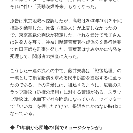
それに伴い「受動喫煙外来」もなくなった。
原告は東京地裁へ控訴したが、高裁は2020年10月29日に
控訴を棄却した。原告（控訴人）が上告しなかったの
で、東京高裁の判決が確定した。それを受けて敦子さん
は告発人を募り、神奈川県警青葉署へ虚偽公文書行使罪
で作田医師を刑事告発した。青葉署はすみやかに告発を
受理して、関係者の捜査に入った。
こうした一連の流れの中で、藤井夫妻は「戦後処理」の
一環として損害賠償を求める民事訴訟を提起するに至っ
たのである。その背景には、後述するように、広義のス
ラップ訴訟（訴権の濫用）に対する警鐘がある。スラッ
プ訴訟は、水面下で社会問題になっている。ツイッター
で「いいね」を押しただけで、提訴されかねない時代に
なっている。
◆「1年前から団地の1階でミュージシャンが」