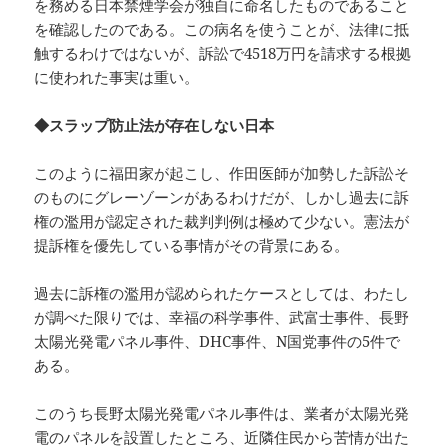
を務める日本禁煙学会が独自に命名したものであること
を確認したのである。この病名を使うことが、法律に抵
触するわけではないが、訴訟で4518万円を請求する根拠
に使われた事実は重い。
◆スラップ防止法が存在しない日本
このように福田家が起こし、作田医師が加勢した訴訟そ
のものにグレーゾーンがあるわけだが、しかし過去に訴
権の濫用が認定された裁判判例は極めて少ない。憲法が
提訴権を優先している事情がその背景にある。
過去に訴権の濫用が認められたケースとしては、わたし
が調べた限りでは、幸福の科学事件、武富士事件、長野
太陽光発電パネル事件、DHC事件、N国党事件の5件で
ある。
このうち長野太陽光発電パネル事件は、業者が太陽光発
電のパネルを設置したところ、近隣住民から苦情が出た