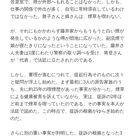
音楽室で、煙が外部へもれることはなかった。しかも、
仕事の関係で外出が多く、自宅に常時滞在しているわけ
ではなかった。敦子さんと娘さんは、煙草を喫わない。
が、それにもかかわらず藤井家からもうもうと白い煙が
発生しているかのような噂が団地に広がった。副流煙で
娘が寝たきりになったということになっていた。藤井さ
ん夫妻は2度にわたり警察の取り調べを受け、将登さん
が「代表」で法廷に立たされたのである。
しかし、審理が進むにつれて、提起行為そのものに次々
と疑問が浮上し始めた。まず最初に3人の原告家族のう
ち、夫に約25年の喫煙歴があった事実が分かった。煙草
による健康被害を訴えていながら、実は、提訴の2年ほ
ど前まで煙草を喫っていたのである。その事実を本人が
法廷で認めた。この時点で、提訴の根拠がゆらぎ始めた
のだ。
さらに別の重い事実が判明した。提訴の根拠となった3