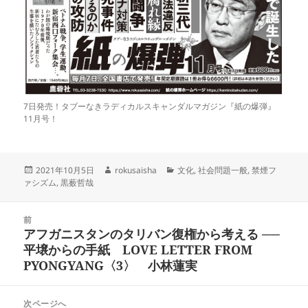
7日発売！タブーなきラディカルスキャンダルマガジン『紙の爆弾』
11月号！
投
作
カ
2021年10月5日
rokusaisha
文化
,
社会問題一般
,
禁煙フ
稿
成
テ
ァシズム
,
黒薮哲哉
日:
者
ゴ
リ
投
ー
前
稿
アフガニスタンのタリバン復権から考える ──
前
ナ
平壌からの手紙 LOVE LETTER FROM
の
ビ
PYONGYANG〈3〉 小林蓮実
投
ゲ
稿:
ー
次ページへ