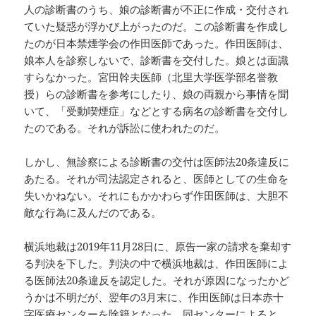
人の診断書のうち、娘の診断書が不正に作成・交付され
ていた疑惑が浮かび上がったのだ。この診断書を作成し
たのが日本禁煙学会の作田医師であった。作田医師は、
娘本人を診察しないで、診断書を交付した。娘とは面識
すらなかった。宮田幹夫医師（北里大学医学部名誉教
授）らの診断書を参考にしたり、娘の両親から事情を聞
いて、「受動喫煙症」などとする病名の診断書を交付し
たのである。それが訴訟に使われたのだ。
しかし、無診察による診断書の交付は医師法20条違反に
あたる。それが司法認定されると、医師としての生命を
失いかねない。それにもかかわらず作田医師は、大胆不
敵な行為に及んだのである。
横浜地裁は2019年11月28日に、原告一家の請求を棄却す
る判決を下した。判決の中で横浜地裁は、作田医師によ
る医師法20条違反を認定した。それが原因になったかど
うかは不明だが、翌年の3月末に、作田医師は日本赤十
字医療センターを除籍となった。同センターによると、