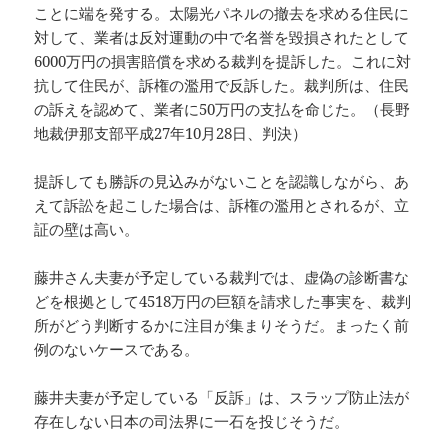
ことに端を発する。太陽光パネルの撤去を求める住民に
対して、業者は反対運動の中で名誉を毀損されたとして
6000万円の損害賠償を求める裁判を提訴した。これに対
抗して住民が、訴権の濫用で反訴した。裁判所は、住民
の訴えを認めて、業者に50万円の支払を命じた。（長野
地裁伊那支部平成27年10月28日、判決）
提訴しても勝訴の見込みがないことを認識しながら、あ
えて訴訟を起こした場合は、訴権の濫用とされるが、立
証の壁は高い。
藤井さん夫妻が予定している裁判では、虚偽の診断書な
どを根拠として4518万円の巨額を請求した事実を、裁判
所がどう判断するかに注目が集まりそうだ。まったく前
例のないケースである。
藤井夫妻が予定している「反訴」は、スラップ防止法が
存在しない日本の司法界に一石を投じそうだ。