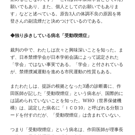
願いでもあり、また、個人としてのお願いでもありま
す」などと述べている。原告3人の体調不良の原因を将
登さんの副流煙だと決めつけているのである。
◆独り歩きしている病名「受動喫煙症」
裁判の中で、わたしは次々と興味深いことを知った。ま
ず、日本禁煙学会が日本学術会議によって認定された
「学会」ではない事実である。「学会」と付されている
が、禁煙撲滅運動を進める市民運動の性質もある。
またわたしは、提訴の根拠となった3通の診断書に、作
田医師が記した「受動喫煙症」という病名が、国際的に
は認められていないことを知った。WHO（世界保健機
構）は、認定した病名に「ＩＣＤ10」と呼ばれる分類コ
ードを付すのだが、「受動喫煙症」は含まれていない。
つまり「受動喫煙症」という病名は、作田医師が理事長