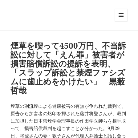
メニュ
ーとウ
ィジェ
ット
煙草を喫って4500万円、不当訴
訟に対して「えん罪」被害者が
損害賠償訴訟の提訴を表明、
「スラップ訴訟と禁煙ファシズ
ムに歯止めをかけたい」 黒薮
哲哉
煙草の副流煙による健康被害の有無が争われた裁判で、
原告から加害者の烙印を押された藤井将登さんが、裁判
に加担した日本禁煙学会理事長の作田学医師らを相手取
って、損害賠償裁判を起こすことが分かった。9月29
日、将登さんの妻・敦子さんが代理人弁護士と話し合っ