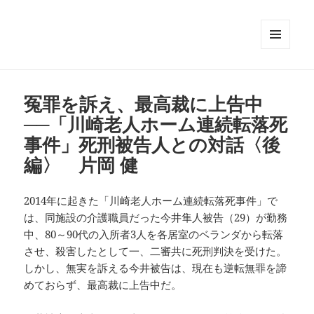
メニュ
ーとウ
ィジェ
ット
冤罪を訴え、最高裁に上告中
──「川崎老人ホーム連続転落死
事件」死刑被告人との対話〈後
編〉 片岡 健
2014年に起きた「川崎老人ホーム連続転落死事件」で
は、同施設の介護職員だった今井隼人被告（29）が勤務
中、80～90代の入所者3人を各居室のベランダから転落
させ、殺害したとして一、二審共に死刑判決を受けた。
しかし、無実を訴える今井被告は、現在も逆転無罪を諦
めておらず、最高裁に上告中だ。