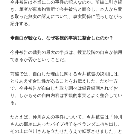
今井被告は本当にこの事件の犯人なのか。前編に引き続
き、筆者が東京拘置所で今井被告と面会し、本人から聞
き取った無実の訴えについて、事実関係に照らしながら
紹介する。
◆自白が嘘なら、なぜ客観的事実に整合したのか？
今井被告の裁判の最大の争点は、捜査段階の自白が信用
できるか否かということだ。
前編では、自白した理由に関する今井被告の説明には、
とりあえず合理性があることをお伝えした。だが一方
で、今井被告が自白した取り調べは録音録画されてお
り、しかもその自白内容は客観的事実とよく整合してい
る。
たとえば、仲川さんの事件について、今井被告は「仲川
さんの部屋にあったパイプ椅子をベランダに持ち出し、
その上に仲川さんを立たせたうえで転落させました」と