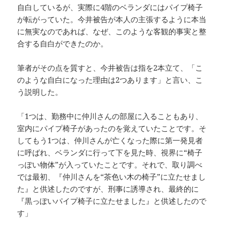
自白しているが、実際に4階のベランダにはパイプ椅子
が転がっていた。今井被告が本人の主張するように本当
に無実なのであれば、なぜ、このような客観的事実と整
合する自白ができたのか。
筆者がその点を質すと、今井被告は指を2本立て、「こ
のような自白になった理由は2つあります」と言い、こ
う説明した。
「1つは、勤務中に仲川さんの部屋に入ることもあり、
室内にパイプ椅子があったのを覚えていたことです。そ
してもう1つは、仲川さんが亡くなった際に第一発見者
に呼ばれ、ベランダに行って下を見た時、視界に“椅子
っぽい物体”が入っていたことです。それで、取り調べ
では最初、『仲川さんを“茶色い木の椅子”に立たせまし
た』と供述したのですが、刑事に誘導され、最終的に
『黒っぽいパイプ椅子に立たせました』と供述したので
す」