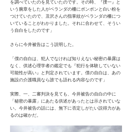
を調べていたのを見ていたのです。その時、『捜一』と
いう腕章をした人がベランダの柵にポンポンと白い粉を
つけていたので、丑沢さんの指掌紋がベランダの柵につ
いていることがわかりました。それに合わせて、そうい
う自白をしたのです」
さらに今井被告はこう説明した。
「僕の自白は、犯人でなければ知りえない秘密の暴露は
なく、供述心理学者の鑑定でも『犯行を体験していない
可能性が高い』と判定されています。僕の自白は、あの
施設の介護職員なら誰でも語れる内容なのです」
実際、一、二審判決を見ても、今井被告の自白の中に
「秘密の暴露」にあたる供述があったとは示されていな
い。今井被告の話には、無下に否定しがたい説得力があ
るのは確かだ。