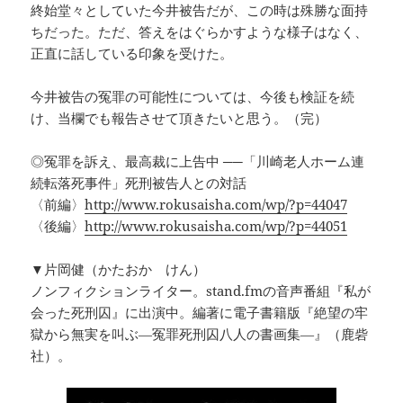
終始堂々としていた今井被告だが、この時は殊勝な面持
ちだった。ただ、答えをはぐらかすような様子はなく、
正直に話している印象を受けた。
今井被告の冤罪の可能性については、今後も検証を続
け、当欄でも報告させて頂きたいと思う。（完）
◎冤罪を訴え、最高裁に上告中 ──「川崎老人ホーム連
続転落死事件」死刑被告人との対話
〈前編〉
http://www.rokusaisha.com/wp/?p=44047
〈後編〉
http://www.rokusaisha.com/wp/?p=44051
▼片岡健（かたおか けん）
ノンフィクションライター。stand.fmの音声番組『私が
会った死刑囚』に出演中。編著に電子書籍版『絶望の牢
獄から無実を叫ぶ―冤罪死刑囚八人の書画集―』（鹿砦
社）。