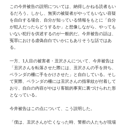
この今井被告の説明については、納得しかねる読者もい
るだろう。しかし、無実の被疑者がやってもいない容疑
を自白する場合、自分が知っている情報をもとに「自分
が犯人だったらどうするか」と想像しながら、やっても
いない犯行を供述するのが一般的だ。今井被告の話は、
冤罪における虚偽自白でいかにもありそうな話ではあ
る。
一方、1人目の被害者・丑沢さんについて、今井被告は
「丑沢さんを転落させた際には、丑沢さんの手を持ち、
ベランダの柵に手をかけさせた」と自白している。そし
て実際、ベランダの柵には丑沢さんの指掌紋が付着して
おり、自白の内容がやはり客観的事実に裏づけられた形
となっている。
今井被告はこの点について、こう説明した。
「僕は、丑沢さんが亡くなった時、警察の人たちが現場