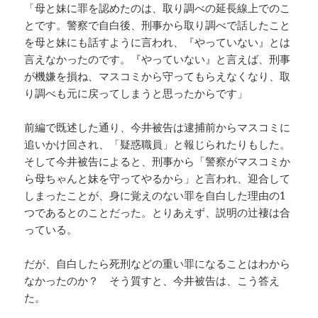
「母と妹に罪を認めたのは、取り調べの延長線上でのこ
とです。警察で自白後、刑事から取り調べで話したこと
を母と妹にも話すように言われ、『やっていない』とは
言えなかったのです。『やっていない』と言えば、刑事
が機嫌を損ね、マスコミから守ってもらえなくなり、取
り調べも元に戻ってしまうと思ったからです」
前編で既述した通り、今井被告は逮捕前からマスコミに
追いかけ回され、「疑惑職員」と報じられたりもした。
そして今井被告によると、刑事から「警察がマスコミか
ら母ちゃんと妹を守ってやるから」と言われ、迎合して
しまったことが、身に覚えのない罪を自白した理由の1
つであるとのことだった。とりあえず、説明の辻褄は合
っている。
だが、自白したら死刑などの重い罪になることはわから
なかったのか？ そう質すと、今井被告は、こう答え
た。