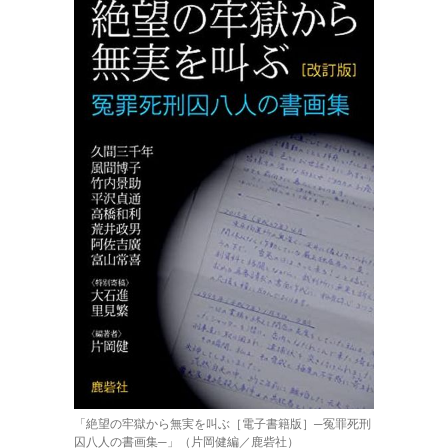
「絶望の牢獄から無実を叫ぶ［電子書籍版］─冤罪死刑
囚八人の書画集─」（片岡健編／鹿砦社）