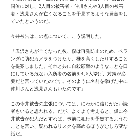
同僚に対し、2人目の被害者・仲川さんや3人目の被害
者・浅見さんが亡くなることを予見するような発言をし
ていたというのだ。
今井被告はこの点について、こう説明した。
「丑沢さんが亡くなった後、僕は再発防止のため、ベラ
ンダに防犯カメラをつけたり、柵を高くしたりすること
を提案しました。それと共に自殺願望のようなことを口
にしている危ない入所者の名前を4､5人挙げ、対策が必
要だと言っていたのです。そのように名前を挙げた中に
仲川さんと浅見さんもいたのです」
この今井被告の主張については、にわかに信じがたい読
者もいると思われる。だが、よくよく考えると、仮に今
井被告が犯人だとすれば、事前に犯行を予告するような
ことを言い、疑われるリスクを高めるほうがむしろ変な
話だ。