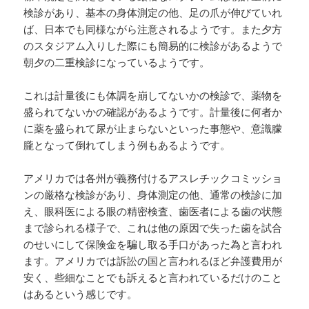
検診があり、基本の身体測定の他、足の爪が伸びていれ
ば、日本でも同様ながら注意されるようです。また夕方
のスタジアム入りした際にも簡易的に検診があるようで
朝夕の二重検診になっているようです。
これは計量後にも体調を崩してないかの検診で、薬物を
盛られてないかの確認があるようです。計量後に何者か
に薬を盛られて尿が止まらないといった事態や、意識朦
朧となって倒れてしまう例もあるようです。
アメリカでは各州が義務付けるアスレチックコミッショ
ンの厳格な検診があり、身体測定の他、通常の検診に加
え、眼科医による眼の精密検査、歯医者による歯の状態
まで診られる様子で、これは他の原因で失った歯を試合
のせいにして保険金を騙し取る手口があった為と言われ
ます。アメリカでは訴訟の国と言われるほど弁護費用が
安く、些細なことでも訴えると言われているだけのこと
はあるという感じです。