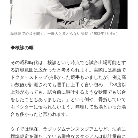
聴診器で心音を聞く、一般人と変わらない診察（1982年1月4日）
◆検診の幅
その昭和時代は、検診という時点でも試合出場可能とす
る許容範囲は広かったと考えられます。実際には高熱で
ドクターストップが掛かった選手もいましたが、例え高
い数値が計測されても選手は上手く言い包め、「38度以
上熱があっても、試合前に嘔吐するような状態でも試合
をしたこともありました。」という例や、骨折していて
もドクターに悟られないよう、無理して出場といった場
合も多かったと言われます。
タイでは現在、ラジャダムナンスタジアムなど、法的に
標準規定を満たしている厳格なスタジアムは朝計量前に