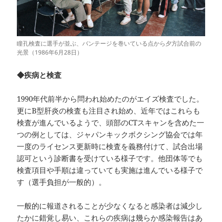
瞳孔検査に選手が並ぶ、バンテージを巻いている点から夕方試合前の
光景（1986年6月28日）
◆疾病と検査
1990年代前半から問われ始めたのがエイズ検査でした。
更にB型肝炎の検査も注目され始め、近年ではこれらも
検査が進んでいるようで、頭部のCTスキャンを含めた一
つの例としては、ジャパンキックボクシング協会では年
一度のライセンス更新時に検査を義務付けて、試合出場
認可という診断書を受けている様子です。他団体等でも
検査項目や手順は違っていても実施は進んでいる様子で
す（選手負担が一般的）。
一般的に報道されることが少なくなると感染者は減少し
たかに錯覚し易い、これらの疾病は幾らか感染報告はあ