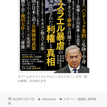
タブーなきラディカルスキャンダルマガジン 月刊『紙
の爆弾』2024年1月号
投
作
カ
2023年12月17日
rokusaisha
スポーツ・格闘技
,
堀田春
稿
成
テ
樹