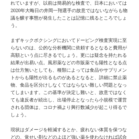
れていますが、以前は簡易的な検査で、日本においては
2020年大晦日の井岡一翔選手の故意ではないながらも物
議を醸す事態が発生したことは記憶に残るところでしょ
う。
まずキックボクシングにおいてドーピング検査実現に至
らないのは、公的な分析機関に依頼するとなると費用が
高額という点に尽きるでしょう。更には疑念を持たれる
結果が出易い点。風邪薬などの市販薬でも陽性となる点
は仕方無いとしても、種類によっては食品やサプリメン
トからも陽性が出るものがあるとなると、詳細に禁止薬
物、食品を区分けしなくてはならない難しい問題となっ
てしまいます。この基準が決定し難いと、故意ではなく
ても違反者が続出し、出場停止となったら小規模で運営
される団体は、コロナ禍より興行数減少が起こり得るで
しょう。
現状はダメージを軽減するとか、疲れない体質を保つな
どの、覚せい剤などのよほど強い薬を使わなければ試合