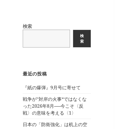
検索
検
索
最近の投稿
『紙の爆弾』9月号に寄せて
戦争が‟対岸の火事“ではなくな
った2026年8月──今こそ〈反
戦〉の意味を考える〈1〉
日本の「防衛強化」は机上の空