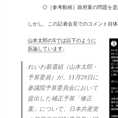
◎［参考動画］政府案の問題を是認 2
しかし、この記者会見でのコメント自体
山本太郎のXでは以下のように
反論しています
。
れいわ新選組（山本太郎・
予算委員）が、11月29日に
参議院予算委員会において
提出した補正予算「修正
案」について、日本共産党