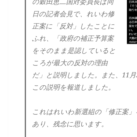
の穀田恵二国対委員長は同
日の記者会見で、れいわ修
正案に「反対」したことに
ふれ、「政府の補正予算案
をそのまま是認していると
ころが最大の反対の理由
だ」と説明しました。また、11月
この説明を報道しました。
これはれいわ新選組の「修正案」
あり、残念に思います。