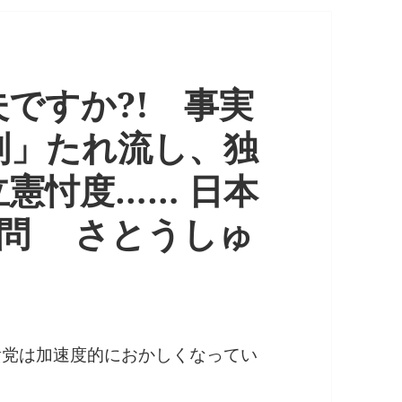
ですか?! 事実
判」たれ流し、独
憲忖度…… 日本
疑問 さとうしゅ
貴党は加速度的におかしくなってい