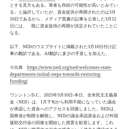
とする見方もある。筆者も存続の可能性が高いとみてい
る」と論評していたが、資金提供が再開されたのは3月
10日であるから、メディア黒書の記事を公表した3月12
日には、 既に資金提供の再開が決定されていたことに
なる。
以下、NEDのウエブサイトに掲載された3月10日付け記
事の翻訳である。AI翻訳に多少の手直しを加えた。
※出典
https://www.ned.org/ned-welcomes-state-
departments-initial-steps-towards-restoring-
funding/
ワシントンD.C.、2025年3月10日-本日、全米民主主義基
金（NED）は、1月下旬から利用不能になっていた議会
が承認した資金へのアクセスを回復しました。NEDは、
国務省が制限を解除し、NEDの議会承認資金および外国
援助交付金の回復を開始した措置を歓迎します。これ