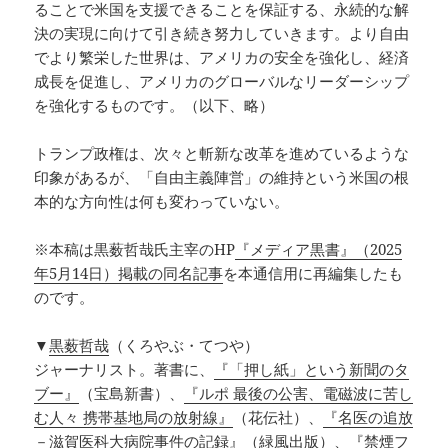
ることで米国を支援できることを保証する、永続的な解
決の実現に向けて引き続き努力していきます。より自由
でより繁栄した世界は、アメリカの安全を強化し、経済
成長を促進し、アメリカのグローバルなリーダーシップ
を強化するものです。（以下、略）
トランプ政権は、次々と斬新な改革を進めているような
印象があるが、「自由主義陣営」の維持という米国の根
本的な方向性は何も変わっていない。
※本稿は黒薮哲哉氏主宰のHP
『メディア黒書』（2025
年5月14日）掲載の同名記事
を本通信用に再編集したも
のです。
▼
黒薮哲哉
（くろやぶ・てつや）
ジャーナリスト。著書に、
『「押し紙」という新聞のタ
ブー』
（宝島新書）、
『ルポ 最後の公害、電磁波に苦し
む人々 携帯基地局の放射線』
（花伝社）、
『名医の追放
－滋賀医科大病院事件の記録』
（緑風出版）、
『禁煙フ