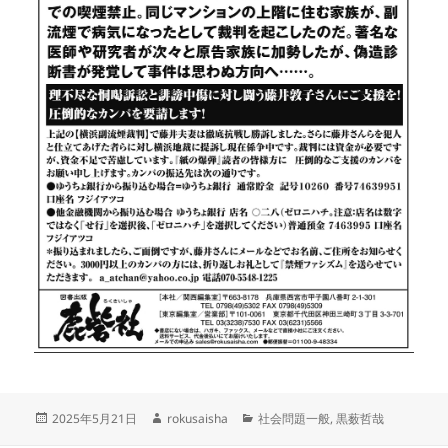
投
作
カ
2025年5月21日
rokusaisha
社会問題一般
,
黒薮哲哉
稿
成
テ