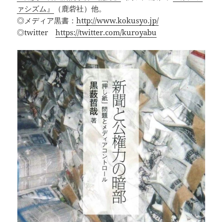
ァシズム』
（鹿砦社）他。
◎メディア黒書：
http://www.kokusyo.jp/
◎twitter
https://twitter.com/kuroyabu