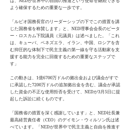
は、NEDが世界中の自由の推進という使命を継続できる
よう確保するための重要な一歩です。
「ルビオ国務長官のリーダーシップの下でこの措置を講
じた国務省を称賛します」と、NED理事会会長のピータ
ー・ロスカム下院議員（元議員）は述べました。「これ
は、キューバ、ベネズエラ、イラン、中国、ロシアを含
む抑圧的な体制下で民主主義の第一線を守る活動家を支
援する能力を完全に回復するための重要なステップで
す」
この動きは、1億6700万ドルの拠出金および議会がすで
に承認した7200万ドルの追加拠出金を含む、議会が承認
した資金の不正な使用拒否を受けて、NEDが3月5日に提
起した訴訟に続くものです。
「国務省の措置を深く感謝しています」と、NED社長兼
最高経営責任者（CEO）のデイモン・ウィルソン氏は述
べています。「NEDが世界中で民主主義と自由を推進す