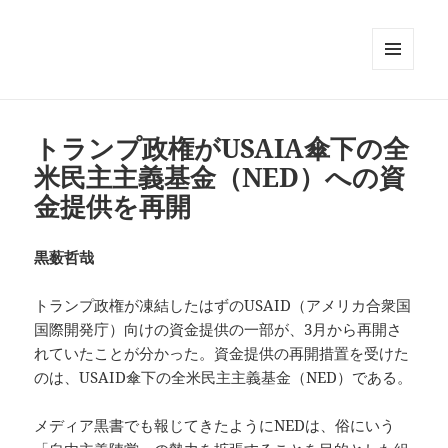
メニュ
ーとウ
ィジェ
ット
トランプ政権がUSAIA傘下の全
米民主主義基金（NED）への資
金提供を再開
黒薮哲哉
トランプ政権が凍結したはずのUSAID（アメリカ合衆国
国際開発庁）向けの資金提供の一部が、3月から再開さ
れていたことが分かった。資金提供の再開措置を受けた
のは、USAID傘下の全米民主主義基金（NED）である。
メディア黒書でも報じてきたようにNEDは、俗にいう