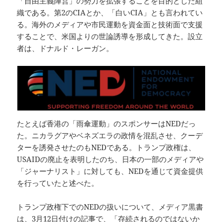
「自由主義陣営」の勢力を拡張することを目的とした組
織である。第2のCIAとか、「白いCIA」とも言われてい
る。海外のメディアや市民運動を資金面と技術面で支援
することで、米国よりの世論誘導を形成してきた。設立
者は、ドナルド・レーガン。
たとえば香港の「雨傘運動」のスポンサーはNEDだっ
た。ニカラグアやベネズエラの政情を混乱させ、クーデ
ターを誘発させたのもNEDである。トランプ政権は、
USAIDの廃止を表明したのち、日本の一部のメディアや
「ジャーナリスト」に対しても、NEDを通じて資金提供
を行っていたと述べた。
トランプ政権下でのNEDの扱いについて、メディア黒書
は、
3月12日付けの記事
で、「存続されるのではないか