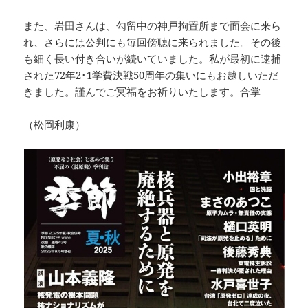
また、岩田さんは、勾留中の神戸拘置所まで面会に来ら
れ、さらには公判にも毎回傍聴に来られました。その後
も細く長い付き合いが続いていました。私が最初に逮捕
された72年2･1学費決戦50周年の集いにもお越しいただ
きました。謹んでご冥福をお祈りいたします。合掌
（松岡利康）