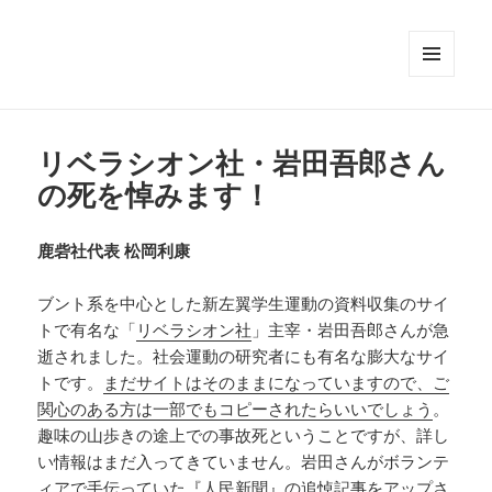
メニュ
ーとウ
ィジェ
ット
リベラシオン社・岩田吾郎さん
の死を悼みます！
鹿砦社代表 松岡利康
ブント系を中心とした新左翼学生運動の資料収集のサイ
トで有名な「
リベラシオン社
」主宰・岩田吾郎さんが急
逝されました。社会運動の研究者にも有名な膨大なサイ
トです。
まだサイトはそのままになっていますので、ご
関心のある方は一部でもコピーされたらいいでしょう
。
趣味の山歩きの途上での事故死ということですが、詳し
い情報はまだ入ってきていません。岩田さんがボランテ
ィアで手伝っていた『人民新聞』の追悼記事をアップさ