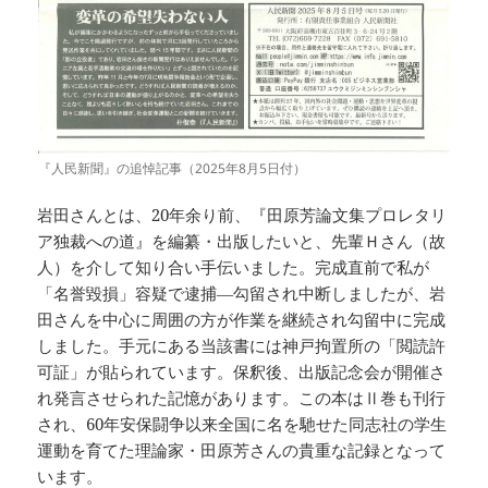
『人民新聞』の追悼記事（2025年8月5日付）
岩田さんとは、20年余り前、『田原芳論文集プロレタリ
ア独裁への道』を編纂・出版したいと、先輩Ｈさん（故
人）を介して知り合い手伝いました。完成直前で私が
「名誉毀損」容疑で逮捕―勾留され中断しましたが、岩
田さんを中心に周囲の方が作業を継続され勾留中に完成
しました。手元にある当該書には神戸拘置所の「閲読許
可証」が貼られています。保釈後、出版記念会が開催さ
れ発言させられた記憶があります。この本はⅡ巻も刊行
され、60年安保闘争以来全国に名を馳せた同志社の学生
運動を育てた理論家・田原芳さんの貴重な記録となって
います。