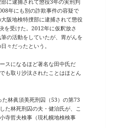
捜部に逮捕されて懲役3年の実刑判
008年にも別の詐欺事件の容疑で
の大阪地検特捜部に逮捕されて懲役
決を受けた。2012年に仮釈放さ
執筆の活動をしていたが、胃がんを
の日々だったという。
ースになるほど著名な田中氏だ
でも取り沙汰されたことはほとん
った林眞須美死刑囚（53）の第73
した林死刑囚の夫・健治氏が、こ
小寺哲夫検事（現札幌地検検事