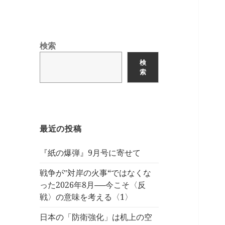
検索
検
索
最近の投稿
『紙の爆弾』9月号に寄せて
戦争が‟対岸の火事“ではなくな
った2026年8月──今こそ〈反
戦〉の意味を考える〈1〉
日本の「防衛強化」は机上の空