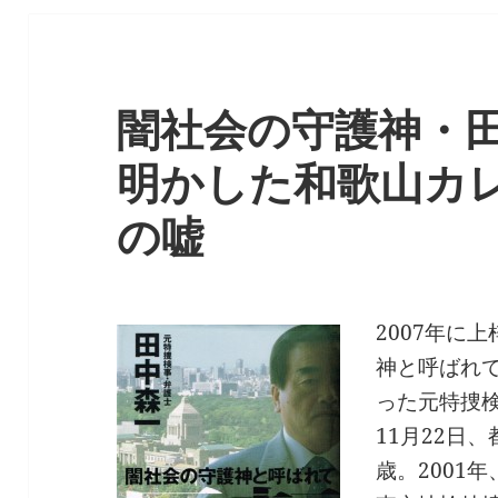
闇社会の守護神・
明かした和歌山カ
の嘘
2007年に
神と呼ばれ
った元特捜
11月22日
歳。2001