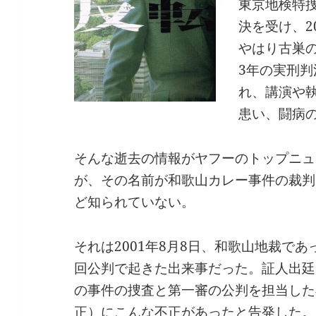
東京地検特
決を受け、2
やはり古巣
3年の実刑判
れ、講演や
患い、闘病
そんな逝去の情報がヤフーのトップニュ
が、その名前が和歌山カレー事件の裁判
ど知られていない。
それは2001年8月8日、和歌山地裁であ
回公判で起きた出来事だった。証人出廷
の事件の捜査と第一審の公判を担当した
正）にこんな不正があったと告発した。