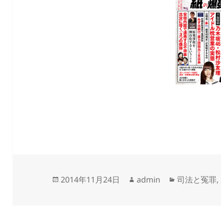
投
作
カ
2014年11月24日
admin
司法と冤罪
,
稿
成
テ
日:
者
ゴ
リ