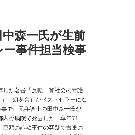
田中森一氏が生前
レー事件担当検事
上梓した著書「反転 闇社会の守護
て」（幻冬舎）がベストセラーにな
検事で、元弁護士の田中森一氏が
、都内の病院で死去した。享年71
年、巨額の詐欺事件の容疑で古巣の