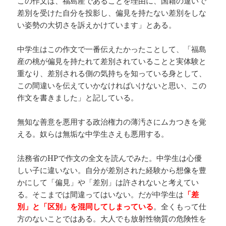
この作文は、福島産であることを理由に、国籍の違いで
差別を受けた自分を投影し、偏見を持たない差別をしな
い姿勢の大切さを訴えかけています」とある。
中学生はこの作文で一番伝えたかったことして、「福島
産の桃が偏見を持たれて差別されていることと実体験と
重なり、差別される側の気持ちを知っている身として、
この間違いを伝えていかなければいけないと思い、この
作文を書きました」と記している。
無知な善意を悪用する政治権力の薄汚さにムカつきを覚
える。奴らは無垢な中学生さえも悪用する。
法務省のHPで作文の全文を読んでみた。中学生は心優
しい子に違いない。自分が差別された経験から想像を豊
かにして「偏見」や「差別」は許されないと考えてい
る。そこまでは間違ってはいない。だが中学生は
「差
別」と「区別」を混同してしまっている
。全くもって仕
方のないことではある。大人でも放射性物質の危険性を