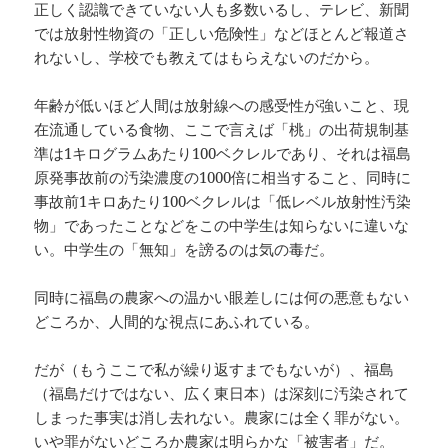
正しく認識できていない人も多数いるし、テレビ、新聞
では放射性物資の「正しい危険性」などほとんど報道さ
れないし、学校でも教えてはもらえないのだから。
年齢が低いほど人間は放射線への感受性が強いこと、現
在流通している食物、ここで言えば「桃」の出荷規制基
準は1キログラムあたり100ベクレルであり、それは福島
原発事故前の汚染濃度の1000倍に相当すること、同時に
事故前1キロあたり100ベクレルは「低レベル放射性汚染
物」であったことなどをこの中学生は知らないに違いな
い。中学生の「無知」を謗るのは気の毒だ。
同時に福島の農家への温かい眼差しには何の悪意もない
どころか、人間的な視点にあふれている。
だが（もうここで私が繰り返すまでもないが）、福島
（福島だけではない、広く東日本）は深刻に汚染されて
しまった事実は消し去れない。農家には全く罪がない。
いや罪がないどころか農家は明らかな「被害者」だ。