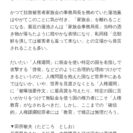
かつて拉致被害者家族会の事務局長を務めていた蓮池薫
はやがてこのことに気が付き、「家族会」を離れること
になる。最近の蓮池さんは「家族会事務局長」当時の憑
き物が落ちたように穏やかな表情になり、私同様「北朝
鮮を潰しては被害者も返って来ない」との立場から発言
されることも多い。
だいたい「人権週間」に税金を使い特定の国を名指しで
攻撃する「啓発」などどのように合理的な理由づけがで
きるというのだ。人権問題を抱えた国など世界中にある
ではないか。いや、世界を見渡さなくとも「人権週間」
に「被曝強要作文」に最高賞を与えたり、特定の国に言
いがかりをつけて無駄金を使う国の権力者にこそ「人権
教育」がなされるべきだ。しかし、ここまでの「確信
的」人権蹂躙犯罪者には「教育」で矯正は無理だろう。
▼田所敏夫（たどころ としお）