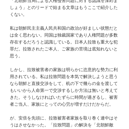
「北朝鮮当局による人権侵害問題に対する認識を深めま
しょう」とのリードで始まる文章はもうここで紹介した
くない。
私は朝鮮民主主義人民共和国の政治が好ましい状態だと
は全く思わない。同国は独裁国家であり人権問題が多数
存在するだろうと認識している。日本人拉致も重大な犯
罪だ。拉致されたご本人、ご家族の苦境は底知れないと
思う。
しかし、拉致被害者の家族は明らかに恣意的な勢力に利
用されている。私は拉致問題を本気で解決しようと思う
なら朝鮮と直接交渉をして、机の下で幾らの金を渡して
もいいから人命第一で交渉するしか方法は無いと考えて
きた。そうしなければいたずらに時間が過ぎるし、被害
者ご当人、家族にとっての心労が増すだけだからだ。
が、安倍を先頭に、拉致被害者家族を取り巻く連中はそ
うはさせなかった。「拉致問題」の解決を「北朝鮮敵