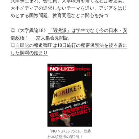
兵庫県生まれ、会社員、大学職員を経て現在は著述業。
大手メディアの追求しないテーマを追い、アジアをはじ
めとする国際問題、教育問題などに関心を持つ
◎《大学異論18》
「過激派」は学生でなく今の日本・安
倍政権！──京大集会見聞記
◎
自民党の報道弾圧は10日施行の秘密保護法を後ろ盾に
した恫喝の始まり
『NO NUKES voice』鹿砦
社本領発揮の第2号！