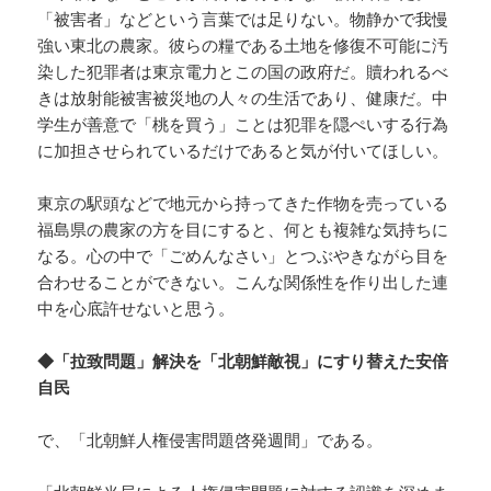
「被害者」などという言葉では足りない。物静かで我慢
強い東北の農家。彼らの糧である土地を修復不可能に汚
染した犯罪者は東京電力とこの国の政府だ。贖われるべ
きは放射能被害被災地の人々の生活であり、健康だ。中
学生が善意で「桃を買う」ことは犯罪を隠ぺいする行為
に加担させられているだけであると気が付いてほしい。
東京の駅頭などで地元から持ってきた作物を売っている
福島県の農家の方を目にすると、何とも複雑な気持ちに
なる。心の中で「ごめんなさい」とつぶやきながら目を
合わせることができない。こんな関係性を作り出した連
中を心底許せないと思う。
◆「拉致問題」解決を「北朝鮮敵視」にすり替えた安倍
自民
で、「北朝鮮人権侵害問題啓発週間」である。