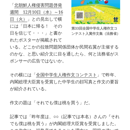
「
北朝鮮人権侵害問題啓発
週間 12月10日（水）～16
日（火）
」との見出しで横
には「日本に帰る！ その
第33回全国中学生人権作文コ
日を信じて・・・」と書か
ンテスト入賞作文集（法務省）
れたポスターが掲載されて
いる。どこかの拉致問題関係団体か民間右翼が主催する
のかな、と思い紹介文に目を通したら、何と法務省がス
ポンサーの広告ではないか。
その横には「
全国中学生人権作文コンテスト
」で昨年、
内閣総理大臣賞を受賞した中学生の顔写真と作文の要旨
が紹介されている。
作文の題は「それでも僕は桃を買う」だ。
記事では「昨年度は、○○（記事では本名）さんの『それ
でも僕は桃を買う』が内閣総理大臣賞を受賞しました。