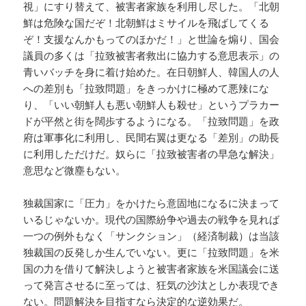
視」にすり替えて、被害者家族を利用し尽した。「北朝
鮮は危険な国だぞ！北朝鮮はミサイルを飛ばしてくる
ぞ！支援なんかもってのほかだ！」と世論を煽り、国会
議員の多くは「拉致被害者救出に協力する意思表示」の
青いバッチを身に着け始めた。在日朝鮮人、韓国人の人
への差別も「拉致問題」をきっかけに極めて悪辣にな
り、「いい朝鮮人も悪い朝鮮人も殺せ」というプラカー
ドが平然と街を闊歩するようになる。「拉致問題」を政
府は軍事化に利用し、民間右翼は更なる「差別」の助長
に利用しただけだ。奴らに「拉致被害者の早急な解決」
意思など微塵もない。
独裁国家に「圧力」をかけたら意固地になるに決まって
いるじゃないか。現代の国際紛争や過去の戦争を見れば
一つの例外もなく「サンクション」（経済制裁）は当該
独裁国の反発しか生んでいない。更に「拉致問題」を米
国の力を借りて解決しようと被害者家族を米国議会に送
って発言させるに至っては、狂気の沙汰としか表現でき
ない。問題解決を目指すなら決定的な逆効果だ。