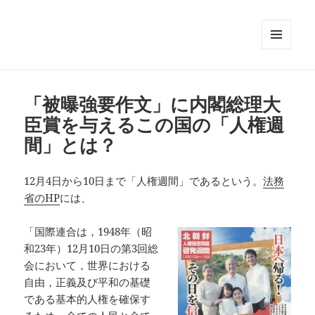
メニュ
ーとウ
ィジェ
ット
「被曝強要作文」に内閣総理大
臣賞を与えるこの国の「人権週
間」とは？
12月4日から10日まで「人権週間」であるという。
法務
省のHP
には、
「国際連合は，1948年（昭
和23年）12月10日の第3回総
会において，世界における
自由，正義及び平和の基礎
である基本的人権を確保す