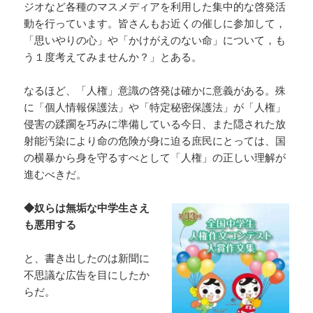
ジオなど各種のマスメディアを利用した集中的な啓発活
動を行っています。皆さんもお近くの催しに参加して，
「思いやりの心」や「かけがえのない命」について，も
う１度考えてみませんか？」とある。
なるほど、「人権」意識の啓発は確かに意義がある。殊
に「個人情報保護法」や「特定秘密保護法」が「人権」
侵害の蹂躙を巧みに準備している今日、また隠された放
射能汚染により命の危険が身に迫る庶民にとっては、国
の横暴から身を守るすべとして「人権」の正しい理解が
進むべきだ。
◆奴らは無垢な中学生さえ
も悪用する
と、書き出したのは新聞に
不思議な広告を目にしたか
らだ。