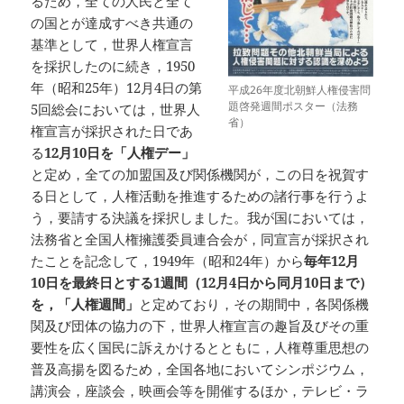
るため，全ての人民と全て
の国とが達成すべき共通の
基準として，世界人権宣言
を採択したのに続き，1950
年（昭和25年）12月4日の第
平成26年度北朝鮮人権侵害問
題啓発週間ポスター（法務
5回総会においては，世界人
省）
権宣言が採択された日であ
る
12月10日を「人権デー」
と定め，全ての加盟国及び関係機関が，この日を祝賀す
る日として，人権活動を推進するための諸行事を行うよ
う，要請する決議を採択しました。我が国においては，
法務省と全国人権擁護委員連合会が，同宣言が採択され
たことを記念して，1949年（昭和24年）から
毎年12月
10日を最終日とする1週間（12月4日から同月10日まで）
を，「人権週間」
と定めており，その期間中，各関係機
関及び団体の協力の下，世界人権宣言の趣旨及びその重
要性を広く国民に訴えかけるとともに，人権尊重思想の
普及高揚を図るため，全国各地においてシンポジウム，
講演会，座談会，映画会等を開催するほか，テレビ・ラ