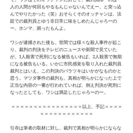
人の人間が何回もやるもんじゃないんでえー、と突っ込
んでやりたかった（笑）おそらくそのオッチャンは、法
廷での裁判員とゆう非日常に味をしめたんじゃろーの
ー。ホンマ、困ったもんよ。
ワシが逮捕された後も、世間では様々な殺人事件が起こ
り、裁判の判決をテレビのニュースや新聞で見ていた
が、1人殺害で死刑になる被告もいれば、2人殺害で無期
になる被告もいる。いかに市民感覚を取り入れた裁判員
裁判とはいえ、この判決のバラツキはいかがなものかと
思う。マツダ事件の裁判も、真相が明らかになった上で
正当な内容の一審が行われていれば、例え判決が死刑に
なったとしても、ワシは満足したじゃろーのー。
＝＝＝＝＝＝＝＝＝＝＝＝＝＝＝＝以上、手記＝＝＝＝
＝＝＝＝＝＝＝＝＝＝＝＝
引寺は筆者の取材に対し、裁判で真相が明らかにならな