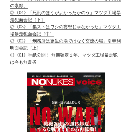
の素顔」
◎《04》「死刑のほうがよかったかのう」マツダ工場暴
走犯面会記［下］
◎《03》「集ストはワシの妄想じゃなかった」マツダ工
場暴走犯面会記［中］
◎《02》「刑務所は更生の場ではなく交流の場」引寺利
明面会記［上］
◎《01》手紙公開！ 無期確定１年、マツダ工場暴走犯
は今も無反省