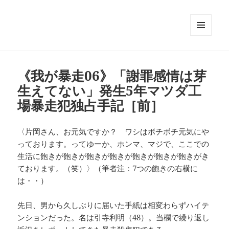
メニュ
ーとウ
ィジェ
ット
《我が暴走06》「謝罪感情は芽
生えてない」発生5年マツダ工
場暴走犯独占手記［前］
〈片岡さん、お元気ですか？ ワシはボチボチ元気にや
っております。ってゆーか、ホンマ、マジで、ここでの
生活に飽きが飽きが飽きが飽きが飽きが飽きが飽きがき
ております。（笑）〉（筆者注：7つの飽きの右横に
は・・）
先日、男から久しぶりに届いた手紙は相変わらずハイテ
ンションだった。名は引寺利明（48）。当欄で繰り返し