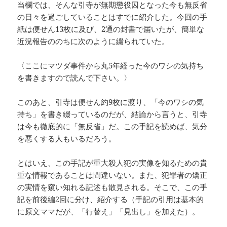
当欄では、そんな引寺が無期懲役囚となった今も無反省
の日々を過ごしていることはすでに紹介した。今回の手
紙は便せん13枚に及び、2通の封書で届いたが、簡単な
近況報告ののちに次のように綴られていた。
〈ここにマツダ事件から丸5年経った今のワシの気持ち
を書きますので読んで下さい。〉
このあと、引寺は便せん約9枚に渡り、「今のワシの気
持ち」を書き綴っているのだが、結論から言うと、引寺
は今も徹底的に「無反省」だ。この手記を読めば、気分
を悪くする人もいるだろう。
とはいえ、この手記が重大殺人犯の実像を知るための貴
重な情報であることは間違いない。また、犯罪者の矯正
の実情を窺い知れる記述も散見される。そこで、この手
記を前後編2回に分け、紹介する（手記の引用は基本的
に原文ママだが、「行替え」「見出し」を加えた）。