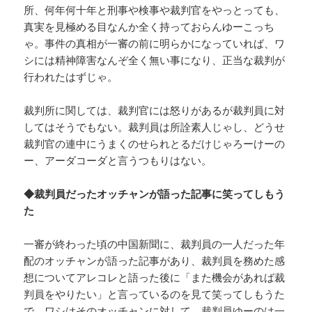
所、何年何十年と刑事や検事や裁判官をやっとっても、
真実を見極める目なんか全く持っておらんゆーこっち
ゃ。事件の真相が一審の前に明らかになっていれば、ワ
シには精神障害なんぞ全く無い事になり、正当な裁判が
行われたはずじゃ。
裁判所に関しては、裁判官には怒りがあるが裁判員に対
してはそうでもない。裁判員は所詮素人じゃし、どうせ
裁判官の連中にうまくのせられとるだけじゃろーけーの
ー、アーダコーダと言うつもりはない。
◆裁判員だったオッチャンが語った記事に笑ってしもう
た
一審が終わった頃の中国新聞に、裁判員の一人だった年
配のオッチャンが語った記事があり、裁判員を務めた感
想についてアレコレと語った後に「また機会があれば裁
判員をやりたい」と言っているのを見て笑ってしもうた
で。ワシはそのオッチャンに対して、裁判員ゆーのは一