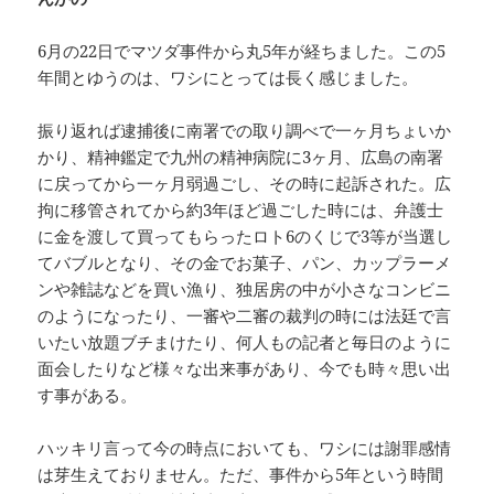
6月の22日でマツダ事件から丸5年が経ちました。この5
年間とゆうのは、ワシにとっては長く感じました。
振り返れば逮捕後に南署での取り調べで一ヶ月ちょいか
かり、精神鑑定で九州の精神病院に3ヶ月、広島の南署
に戻ってから一ヶ月弱過ごし、その時に起訴された。広
拘に移管されてから約3年ほど過ごした時には、弁護士
に金を渡して買ってもらったロト6のくじで3等が当選し
てバブルとなり、その金でお菓子、パン、カップラーメ
ンや雑誌などを買い漁り、独居房の中が小さなコンビニ
のようになったり、一審や二審の裁判の時には法廷で言
いたい放題ブチまけたり、何人もの記者と毎日のように
面会したりなど様々な出来事があり、今でも時々思い出
す事がある。
ハッキリ言って今の時点においても、ワシには謝罪感情
は芽生えておりません。ただ、事件から5年という時間