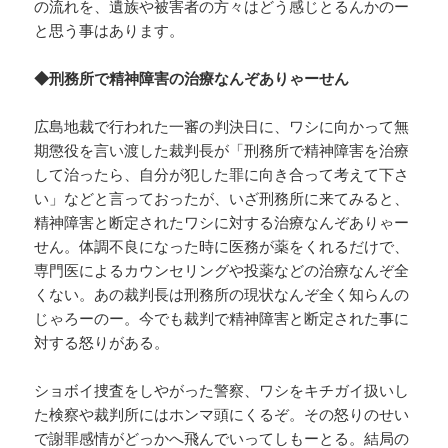
の流れを、遺族や被害者の方々はどう感じとるんかのー
と思う事はあります。
◆刑務所で精神障害の治療なんぞありゃーせん
広島地裁で行われた一審の判決日に、ワシに向かって無
期懲役を言い渡した裁判長が「刑務所で精神障害を治療
して治ったら、自分が犯した罪に向き合って考えて下さ
い」などと言っておったが、いざ刑務所に来てみると、
精神障害と断定されたワシに対する治療なんぞありゃー
せん。体調不良になった時に医務が薬をくれるだけで、
専門医によるカウンセリングや投薬などの治療なんぞ全
くない。あの裁判長は刑務所の現状なんぞ全く知らんの
じゃろーのー。今でも裁判で精神障害と断定された事に
対する怒りがある。
ショボイ捜査をしやがった警察、ワシをキチガイ扱いし
た検察や裁判所にはホンマ頭にくるぞ。その怒りのせい
で謝罪感情がどっかへ飛んでいってしもーとる。結局の