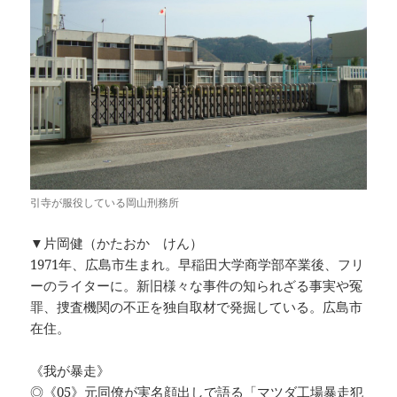
引寺が服役している岡山刑務所
▼片岡健（かたおか けん）
1971年、広島市生まれ。早稲田大学商学部卒業後、フリ
ーのライターに。新旧様々な事件の知られざる事実や冤
罪、捜査機関の不正を独自取材で発掘している。広島市
在住。
《我が暴走》
◎《05》元同僚が実名顔出しで語る「マツダ工場暴走犯