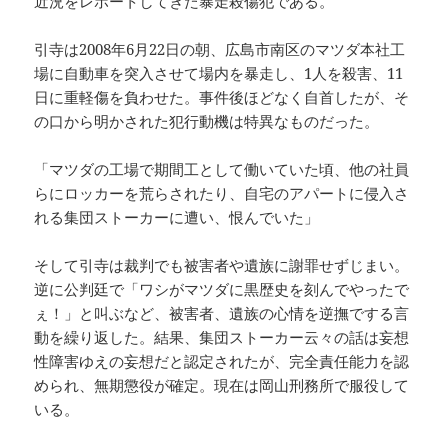
近況をレポートしてきた暴走殺傷犯である。
引寺は2008年6月22日の朝、広島市南区のマツダ本社工
場に自動車を突入させて場内を暴走し、1人を殺害、11
日に重軽傷を負わせた。事件後ほどなく自首したが、そ
の口から明かされた犯行動機は特異なものだった。
「マツダの工場で期間工として働いていた頃、他の社員
らにロッカーを荒らされたり、自宅のアパートに侵入さ
れる集団ストーカーに遭い、恨んでいた」
そして引寺は裁判でも被害者や遺族に謝罪せずじまい。
逆に公判廷で「ワシがマツダに黒歴史を刻んでやったで
ぇ！」と叫ぶなど、被害者、遺族の心情を逆撫でする言
動を繰り返した。結果、集団ストーカー云々の話は妄想
性障害ゆえの妄想だと認定されたが、完全責任能力を認
められ、無期懲役が確定。現在は岡山刑務所で服役して
いる。