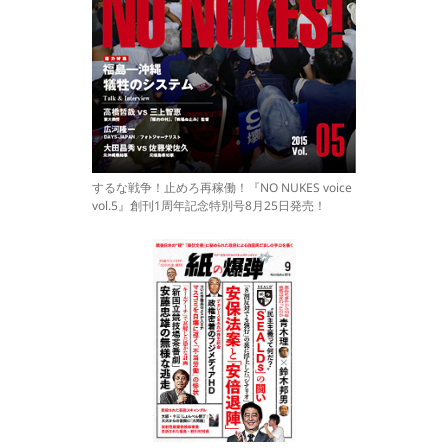
するな戦争！止めろ再稼働！『NO NUKES voice
vol.5』創刊1周年記念特別号8月25日発売！