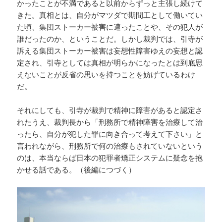
かったことが不満であると以前からずっと主張し続けて
きた。真相とは、自分がマツダで期間工として働いてい
た頃、集団ストーカー被害に遭ったことや、その犯人が
誰だったのか、ということだ。しかし裁判では、引寺が
訴える集団ストーカー被害は妄想性障害ゆえの妄想と認
定され、引寺としては真相が明らかになったとは到底思
えないことが反省の思いを持つことを妨げているわけ
だ。
それにしても、引寺が裁判で精神に障害があると認定さ
れたうえ、裁判長から「刑務所で精神障害を治療して治
ったら、自分が犯した罪に向き合って考えて下さい」と
言われながら、刑務所で何の治療もされていないという
のは、本当ならば日本の犯罪者矯正システムに疑念を抱
かせる話である。（後編につづく）