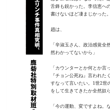
舌鋒も鋭かった。李信恵へ
書けないほど凄まじかった
趙は、
「辛淑玉さん、政治感覚全
然わかってないから」
「カウンターとか何とか言
『チョン公死ね』言われた
すなって言いたい。1世2世
をして生きてきたか全然奴
「今の運動、変ですよね。