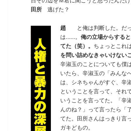
日その辺をＭ君に聞こうと思ったんだけ
田所
逃げた？
趙
と俺は判断した。だっ
は……。
俺の立場からすると
てた（笑）。
ちょっとこれ
を問い詰めなきゃいけない
辛淑玉のことについても僕
いたら、辛淑玉の「みんな
は、シネちゃんがすぐ、辛
ということを言って、それ
いうことを言ってた。「辛
んのね？」って言ったら「
てた。田所さんはっきり言
ガキどもの。