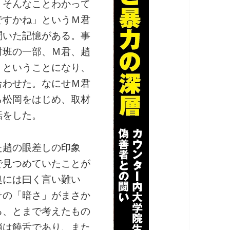
「そんなことわかって
ですかね」というＭ君
聞いた記憶がある。事
材班の一部、Ｍ君、趙
うということになり、
合わせた。なにせＭ君
ら松岡をはじめ、取材
話をした。
た趙の眼差しの印象
で見つめていたことが
奥には曰く言い難い
その「暗さ」がまさか
る、とまで考えたもの
趙は饒舌であり、また