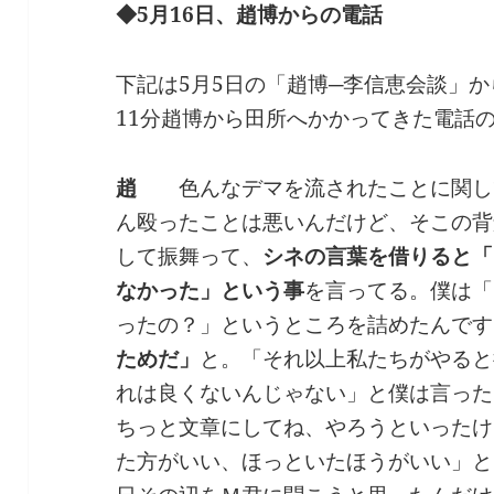
◆5月16日、趙博からの電話
下記は5月5日の「趙博─李信恵会談」から
11分趙博から田所へかかってきた電話
趙
色んなデマを流されたことに関し
ん殴ったことは悪いんだけど、そこの背
して振舞って、
シネの言葉を借りると「
なかった」という事
を言ってる。僕は「
ったの？」というところを詰めたんです
ためだ」
と。「それ以上私たちがやると
れは良くないんじゃない」と僕は言った
ちっと文章にしてね、やろうといったけ
た方がいい、ほっといたほうがいい」と