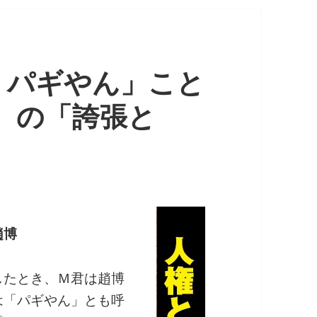
・パギやん」こと
）の「誇張と
趙博
したとき、Ｍ君は趙博
は「パギやん」とも呼