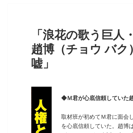
「浪花の歌う巨人
趙博（チョウ バク
嘘」
◆Ｍ君が心底信頼していた
取材班が初めてＭ君に面会
を心底信頼していた。趙博