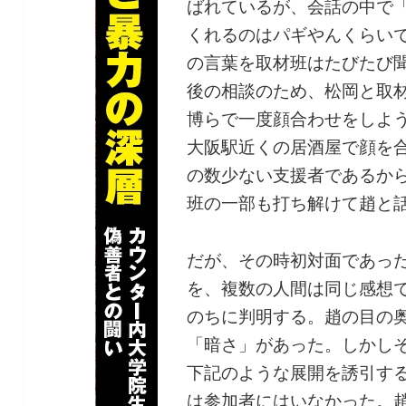
ばれているが、会話の中で
くれるのはパギやんくらい
の言葉を取材班はたびたび
後の相談のため、松岡と取
博らで一度顔合わせをしよ
大阪駅近くの居酒屋で顔を
の数少ない支援者であるか
班の一部も打ち解けて趙と
だが、その時初対面であっ
を、複数の人間は同じ感想
のちに判明する。趙の目の
「暗さ」があった。しかし
下記のような展開を誘引す
は参加者にはいなかった。