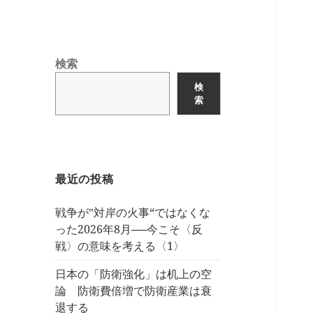
検索
検
索
最近の投稿
戦争が‟対岸の火事“ではなくな
った2026年8月──今こそ〈反
戦〉の意味を考える〈1〉
日本の「防衛強化」は机上の空
論 防衛費倍増で防衛産業は衰
退する