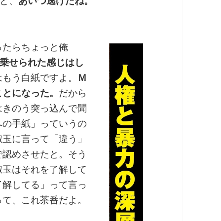
ど、
あいつ逃げたね。
たらちょっと俺
乗せられた感じはし
はもう白紙ですよ。
Ｍ
ことになった。
だから
はきのう突っ込んで聞
への手紙」っていうの
淑玉に言って「違う」
で認めさせたと。そう
淑玉はそれを了解して
了解してる」って言っ
って、これ茶番だよ。