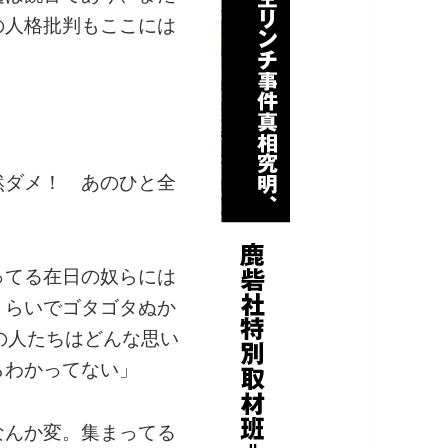
の人格批判もここには
。
然ダメ！ あのひと全
ってる在日の奴らには
くらいでゴタゴタぬか
の人たちはどんな思い
らわかってない」
なんか変。集まってる