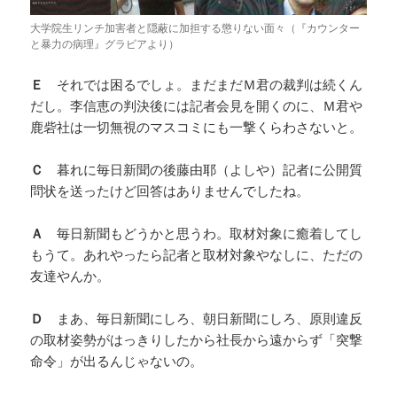
大学院生リンチ加害者と隠蔽に加担する懲りない面々（『カウンター
と暴力の病理』グラビアより）
Ｅ
それでは困るでしょ。まだまだＭ君の裁判は続くん
だし。李信恵の判決後には記者会見を開くのに、Ｍ君や
鹿砦社は一切無視のマスコミにも一撃くらわさないと。
Ｃ
暮れに毎日新聞の後藤由耶（よしや）記者に公開質
問状を送ったけど回答はありませんでしたね。
Ａ
毎日新聞もどうかと思うわ。取材対象に癒着してし
もうて。あれやったら記者と取材対象やなしに、ただの
友達やんか。
Ｄ
まあ、毎日新聞にしろ、朝日新聞にしろ、原則違反
の取材姿勢がはっきりしたから社長から遠からず「突撃
命令」が出るんじゃないの。