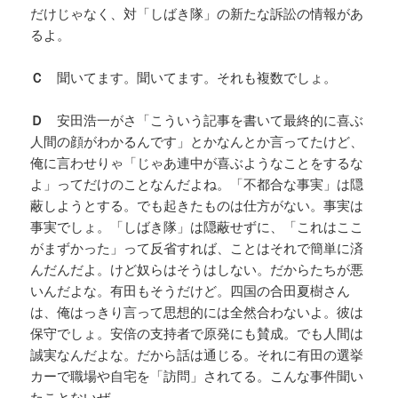
だけじゃなく、対「しばき隊」の新たな訴訟の情報があ
るよ。
Ｃ
聞いてます。聞いてます。それも複数でしょ。
Ｄ
安田浩一がさ「こういう記事を書いて最終的に喜ぶ
人間の顔がわかるんです」とかなんとか言ってたけど、
俺に言わせりゃ「じゃあ連中が喜ぶようなことをするな
よ」ってだけのことなんだよね。「不都合な事実」は隠
蔽しようとする。でも起きたものは仕方がない。事実は
事実でしょ。「しばき隊」は隠蔽せずに、「これはここ
がまずかった」って反省すれば、ことはそれで簡単に済
んだんだよ。けど奴らはそうはしない。だからたちが悪
いんだよな。有田もそうだけど。四国の合田夏樹さん
は、俺はっきり言って思想的には全然合わないよ。彼は
保守でしょ。安倍の支持者で原発にも賛成。でも人間は
誠実なんだよな。だから話は通じる。それに有田の選挙
カーで職場や自宅を「訪問」されてる。こんな事件聞い
たことないぜ。