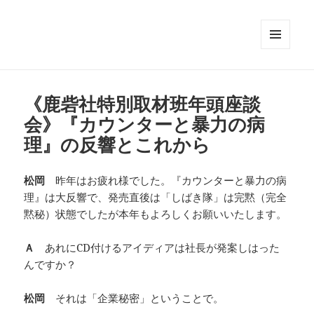
メニュ
ーとウ
ィジェ
ット
《鹿砦社特別取材班年頭座談
会》『カウンターと暴力の病
理』の反響とこれから
松岡
昨年はお疲れ様でした。『カウンターと暴力の病
理』は大反響で、発売直後は「しばき隊」は完黙（完全
黙秘）状態でしたが本年もよろしくお願いいたします。
Ａ
あれにCD付けるアイディアは社長が発案しはった
んですか？
松岡
それは「企業秘密」ということで。