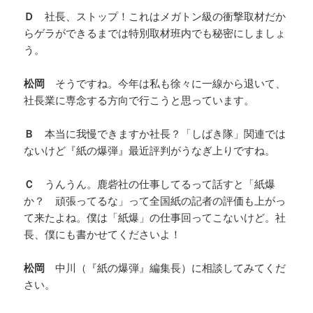
Ｄ
社長、ストップ！これはメガトン級の衝撃取材だか
らゲラができるまでは特別取材班内でも秘密にしましょ
う。
松岡
そうですね。今年は私も徐々に一線から退いて、
社長業に専念する方向で行こうと思っています。
Ｂ
本当に我慢できますか社長？「しばき隊」関連では
ないけど『紙の爆弾』最近評判がうなぎ上りですね。
Ｃ
うんうん。鹿砦社の仕事してるって話すと「紙爆
か？ 頑張ってるな」って全国紙の記者の評価も上がっ
て来たよね。僕は「紙爆」の仕事回ってこないけど。社
長、僕にも書かせてくださいよ！
松岡
中川（『紙の爆弾』編集長）に相談してみてくだ
さい。