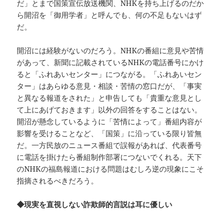
だ」とまで国策宣伝放送機関、NHKを持ち上げるのだか
ら開沼を「御用学者」と呼んでも、何の不足もないはず
だ。
開沼には経験がないのだろう。NHKの番組に意見や苦情
があって、新聞に記載されているNHKの電話番号にかけ
ると「ふれあいセンター」につながる。「ふれあいセン
ター」はあらゆる意見・相談・苦情の窓口だが、「事実
と異なる報道をされた」と申告しても「貴重な意見とし
て上にあげておきます」以外の回答をすることはない。
開沼が懸念しているように「苦情によって」番組内容が
影響を受けることなど、「国策」に沿っている限り皆無
だ。一方民放のニュース番組で誤報があれば、代表番号
に電話を掛けたら番組制作部署につないでくれる。天下
のNHKの福島報道における問題はむしろ逆の現象にこそ
指摘されるべきだろう。
◆現実を直視しない詐欺師的言説は耳に優しい