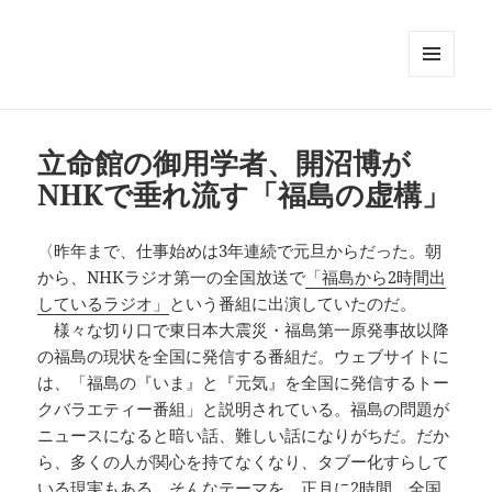
メニュ
ーとウ
ィジェ
ット
立命館の御用学者、開沼博が
NHKで垂れ流す「福島の虚構」
〈昨年まで、仕事始めは3年連続で元旦からだった。朝
から、NHKラジオ第一の全国放送で
「福島から2時間出
しているラジオ」
という番組に出演していたのだ。
様々な切り口で東日本大震災・福島第一原発事故以降
の福島の現状を全国に発信する番組だ。ウェブサイトに
は、「福島の『いま』と『元気』を全国に発信するトー
クバラエティー番組」と説明されている。福島の問題が
ニュースになると暗い話、難しい話になりがちだ。だか
ら、多くの人が関心を持てなくなり、タブー化すらして
いる現実もある。そんなテーマを、正月に2時間、全国