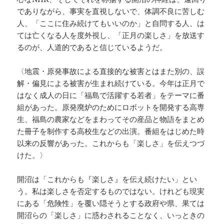
でありながら、事実を直視しないで、体調不良に苦しむ
人、「ここに住み続けてもいいのか」と自問する人、は
ては亡くなる人を度外視し、「正月の楽しさ」を放送す
るのが、人道的であると信じているようだ。
〈地震・原発事故による直接的な被害とはまた別の、誤
解・偏見による被害が生まれ続けている。今年は正月で
はなく成人の日に「福島で活躍する若者」をテーマに番
組があった。原発廃炉のためにロボットを開発する高専
生、福島の農家などをまわってその産品と物語をまとめ
た冊子を制作する高校生などの出演。番組をはじめた時
以来の反響があった。これからも「楽しさ」を伝えつづ
けた。〉
開沼は「これからも『楽しさ』を伝え続けたい」とい
う。私は楽しさを否定するものではない。けれども現実
にある「危険性」を覆い隠そうとする政府や県、果ては
開沼らの「楽しさ」に惑わされることなく、いっときの