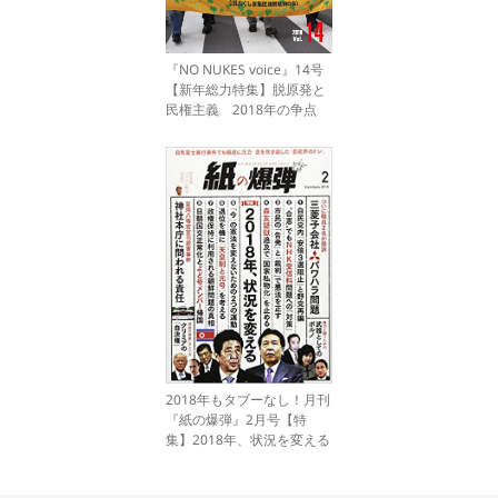
『NO NUKES voice』14号
【新年総力特集】脱原発と
民権主義 2018年の争点
2018年もタブーなし！月刊
『紙の爆弾』2月号【特
集】2018年、状況を変える