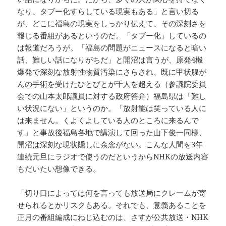
なり、タブー化すらしている現実もある」と言い切る
が、どこに福島の現実をしっかり伝えて、その深刻さを
報じる番組があるというのだ。「タブー化」しているの
は報道だろうが。「福島の問題がニュースになると暗い
話、難しい話になりがちだ」と開沼は言うが、原発4機
爆発で深刻な放射性物質汚染にさらされ、既に甲状腺が
んの手術を受けたひとびとが千人を超える（参議院委員
会での山本太郎議員に対する政府答弁）福島県は「難し
い状況にない」というのか。「放射能は笑っている人に
は来ません。くよくよしている人のところに来るんで
す」と事故後福島各地で講演して回った山下俊一同様、
開沼は深刻な現状隠しに余念がない。こんな人間を3年
連続元旦にラジオで使うのだというからNHKの放送内容
もだいたい想像できる。
「切り口によっては何を言っても放送局にクレームが寄
せられるとかリスクもある。それでも、意義あることを
正月の番組編成にねじ込むのは、さすが公共放送・NHK