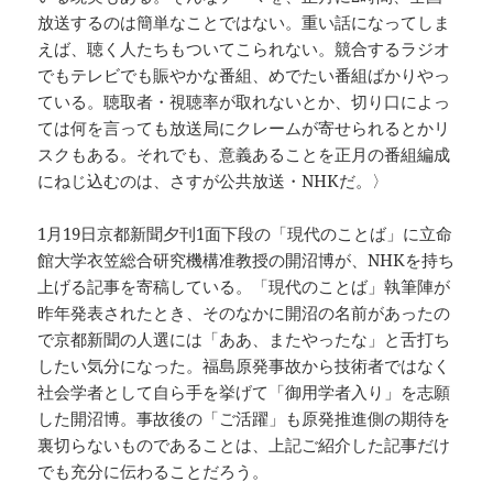
放送するのは簡単なことではない。重い話になってしま
えば、聴く人たちもついてこられない。競合するラジオ
でもテレビでも賑やかな番組、めでたい番組ばかりやっ
ている。聴取者・視聴率が取れないとか、切り口によっ
ては何を言っても放送局にクレームが寄せられるとかリ
スクもある。それでも、意義あることを正月の番組編成
にねじ込むのは、さすが公共放送・NHKだ。〉
1月19日京都新聞夕刊1面下段の「現代のことば」に立命
館大学衣笠総合研究機構准教授の開沼博が、NHKを持ち
上げる記事を寄稿している。「現代のことば」執筆陣が
昨年発表されたとき、そのなかに開沼の名前があったの
で京都新聞の人選には「ああ、またやったな」と舌打ち
したい気分になった。福島原発事故から技術者ではなく
社会学者として自ら手を挙げて「御用学者入り」を志願
した開沼博。事故後の「ご活躍」も原発推進側の期待を
裏切らないものであることは、上記ご紹介した記事だけ
でも充分に伝わることだろう。