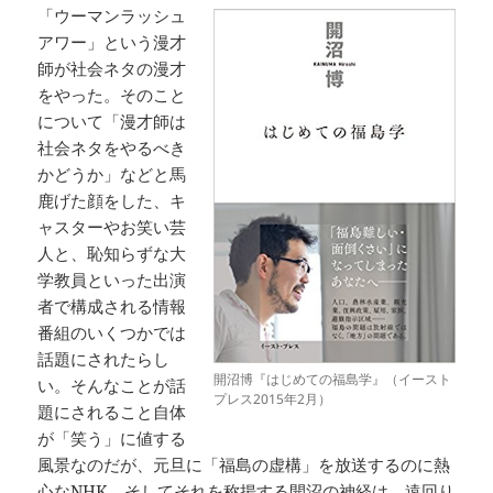
「ウーマンラッシュ
アワー」という漫才
師が社会ネタの漫才
をやった。そのこと
について「漫才師は
社会ネタをやるべき
かどうか」などと馬
鹿げた顔をした、キ
ャスターやお笑い芸
人と、恥知らずな大
学教員といった出演
者で構成される情報
番組のいくつかでは
話題にされたらし
開沼博『はじめての福島学』（イースト
い。そんなことが話
プレス2015年2月）
題にされること自体
が「笑う」に値する
風景なのだが、元旦に「福島の虚構」を放送するのに熱
心なNHK、そしてそれを称揚する開沼の神経は、遠回り