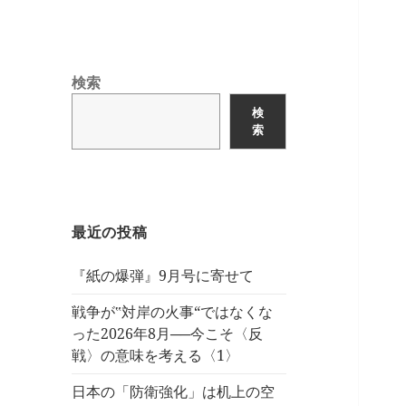
検索
検
索
最近の投稿
『紙の爆弾』9月号に寄せて
戦争が‟対岸の火事“ではなくな
った2026年8月──今こそ〈反
戦〉の意味を考える〈1〉
日本の「防衛強化」は机上の空