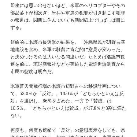
即座には思い出せないほど、米軍のヘリコプターやその
部品落下が相次ぎ、米兵や軍属の犯罪が引き起こす犯罪
の報道は、関西に住んでいても新聞紙上でしばしば目に
する。
短絡的に名護市長選挙の結果を、「沖縄県民が辺野古基
地建設を含め、米軍の駐留に肯定的に意見が変わった」
と決めつけるのは大いなる間違いだ。たとえば名護市長
選を前に、
琉球新報社などが実施した電話世論調査
から
市民の態度は明白だ。
米軍普天間飛行場の名護市辺野古への移設計画につい
て、53.0％が「反対」、13.0％が「どちらかといえば反
対」を選択し、66％を占めた。一方で「賛成」は
10.5％、「どちらかといえば賛成」が17.8％と3割に満た
ない。
何度も、何度も選挙で「反対」の意思表示をしても、県