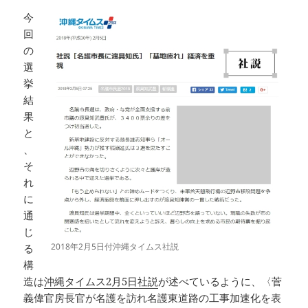
今
回
の
選
挙
結
果
と
、
そ
れ
に
通
じ
2018年2月5日付沖縄タイムス社説
る
構
造は
沖縄タイムス2月5日社説
が述べているように、〈菅
義偉官房長官が名護を訪れ名護東道路の工事加速化を表