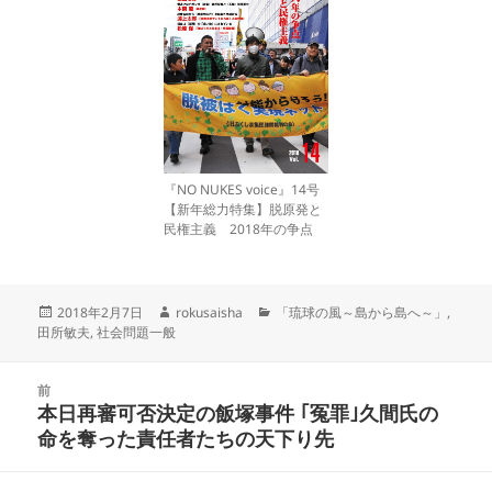
『NO NUKES voice』14号
【新年総力特集】脱原発と
民権主義 2018年の争点
投
作
カ
2018年2月7日
rokusaisha
「琉球の風～島から島へ～」
,
稿
成
テ
田所敏夫
,
社会問題一般
日:
者
ゴ
リ
投
ー
前
稿
本日再審可否決定の飯塚事件 ｢冤罪｣久間氏の
前
ナ
命を奪った責任者たちの天下り先
の
ビ
投
ゲ