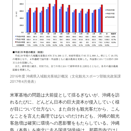
2016年度 沖縄県入域観光客統計概況（文化観光スポーツ部観光政策課
2017年4月発表）
米軍基地の問題は大前提として揺るぎないが、沖縄を訪
れるたびに、どんどん日本の巨大資本が侵入していく様
が目について仕方ない。また自分も観光客だから、こん
なことを言えた義理ではないのだけれども、沖縄の観光
客急増は確実に環境への悪影響をもたらしている。沖縄
島（本島）を南北に走る国道58号線は、那覇市内ではし