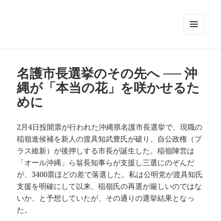
メニュ
ーとウ
ィジェ
ット
名護市長選挙のその先へ ── 沖
縄が「本当の花」を咲かせるた
めに
2月4日投開票が行われた沖縄県名護市長選挙で、現職の
稲嶺進候補を新人の渡具知武豊氏が破り、自公政権（プ
ラス維新）が後押しする市長が誕生した。稲嶺陣営は
「オール沖縄」ら翁長知事らが支援し三選にのぞんだ
が、3400票ほどの差で落選した。私は公明党が渡具知氏
支援を明確にして以来、稲嶺氏の再選が厳しいのではな
いか、と予想していたが、その通りの選挙結果となっ
た。