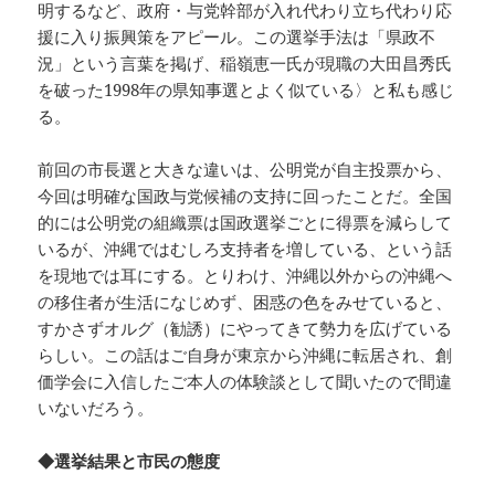
明するなど、政府・与党幹部が入れ代わり立ち代わり応
援に入り振興策をアピール。この選挙手法は「県政不
況」という言葉を掲げ、稲嶺恵一氏が現職の大田昌秀氏
を破った1998年の県知事選とよく似ている〉と私も感じ
る。
前回の市長選と大きな違いは、公明党が自主投票から、
今回は明確な国政与党候補の支持に回ったことだ。全国
的には公明党の組織票は国政選挙ごとに得票を減らして
いるが、沖縄ではむしろ支持者を増している、という話
を現地では耳にする。とりわけ、沖縄以外からの沖縄へ
の移住者が生活になじめず、困惑の色をみせていると、
すかさずオルグ（勧誘）にやってきて勢力を広げている
らしい。この話はご自身が東京から沖縄に転居され、創
価学会に入信したご本人の体験談として聞いたので間違
いないだろう。
◆選挙結果と市民の態度