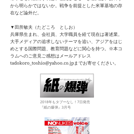
から明らかではないか。戦争を前提とした米軍基地の存
在など論外だ。
▼田所敏夫（たどころ としお）
兵庫県生まれ、会社員、大学職員を経て現在は著述業。
大手メディアの追求しないテーマを追い、アジアをはじ
めとする国際問題、教育問題などに関心を持つ。※本コ
ラムへのご意見ご感想はメールアドレス
tadokoro_toshio@yahoo.co.jpまでお寄せください。
2018年もタブーなし！7日発売
『紙の爆弾』3月号