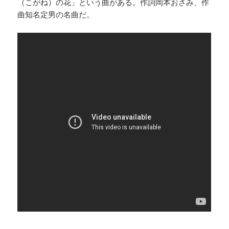
（こがね）の花」という曲がある。作詞岡本おさみ、作
曲知名定男の名曲だ。