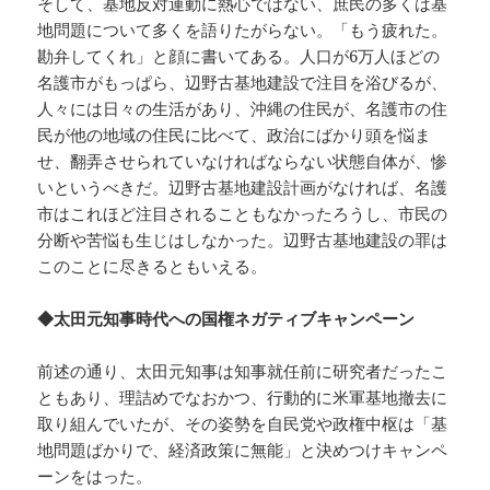
そして、基地反対運動に熱心ではない、庶民の多くは基
地問題について多くを語りたがらない。「もう疲れた。
勘弁してくれ」と顔に書いてある。人口が6万人ほどの
名護市がもっぱら、辺野古基地建設で注目を浴びるが、
人々には日々の生活があり、沖縄の住民が、名護市の住
民が他の地域の住民に比べて、政治にばかり頭を悩ま
せ、翻弄させられていなければならない状態自体が、惨
いというべきだ。辺野古基地建設計画がなければ、名護
市はこれほど注目されることもなかったろうし、市民の
分断や苦悩も生じはしなかった。辺野古基地建設の罪は
このことに尽きるともいえる。
◆太田元知事時代への国権ネガティブキャンペーン
前述の通り、太田元知事は知事就任前に研究者だったこ
ともあり、理詰めでなおかつ、行動的に米軍基地撤去に
取り組んでいたが、その姿勢を自民党や政権中枢は「基
地問題ばかりで、経済政策に無能」と決めつけキャンペ
ーンをはった。