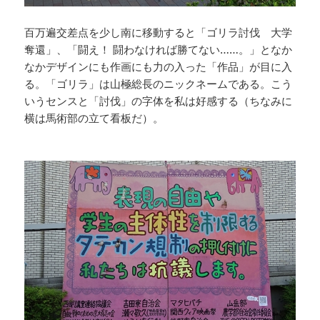
百万遍交差点を少し南に移動すると「ゴリラ討伐 大学
奪還」、「闘え！ 闘わなければ勝てない……。」となか
なかデザインにも作画にも力の入った「作品」が目に入
る。「ゴリラ」は山極総長のニックネームである。こう
いうセンスと「討伐」の字体を私は好感する（ちなみに
横は馬術部の立て看板だ）。