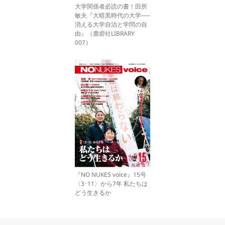
大学関係者必読の書！田所
敏夫『大暗黒時代の大学──
消える大学自治と学問の自
由』（鹿砦社LIBRARY
007）
『NO NUKES voice』15号
〈3･11〉から7年 私たちは
どう生きるか