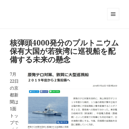
メニュ
ーとウ
ィジェ
ット
核弾頭4000発分のプルトニウム
保有大国が若狭湾に巡視船を配
備する未来の懸念
7月
22日
の京
都新
聞は
1面
トッ
プで