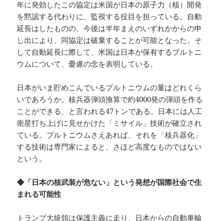
年に発効したこの協定は米国が日本の原子力（核）開発
を黙認する代わりに、監視する役目を担っている。自動
延長はしたものの、今後は半年まえのいずれかからの申
し出により、同協定は破棄することが可能となった。そ
して自動延長に際して、米国は日本が保有するプルトニ
ウムについて、憂慮の念を表明している。
日本がいま貯めこんでいるプルトニウムの量はどれくら
いであろうか。核兵器弾頭換算で約4000発の弾頭を作る
ことができる、と言われる47トンである。日本には人工
衛星打ち上げに見せかけた「ミサイル」技術が確立され
ている。プルトニウムさえあれば、それを「核兵器化」
する技術は専門家によると、さほど高度なものではない
という。
◆「日本の核武装が危ない」という発想が国際社会で生
まれる可能性
トランプ大統領は保護主義に走り、日本からの自動車輸