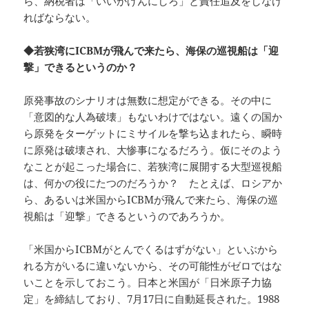
ら、納税者は「いいかげんにしろ」と責任追及をしなけ
ればならない。
◆若狭湾にICBMが飛んで来たら、海保の巡視船は「迎
撃」できるというのか？
原発事故のシナリオは無数に想定ができる。その中に
「意図的な人為破壊」もないわけではない。遠くの国か
ら原発をターゲットにミサイルを撃ち込まれたら、瞬時
に原発は破壊され、大惨事になるだろう。仮にそのよう
なことが起こった場合に、若狭湾に展開する大型巡視船
は、何かの役にたつのだろうか？ たとえば、ロシアか
ら、あるいは米国からICBMが飛んで来たら、海保の巡
視船は「迎撃」できるというのであろうか。
「米国からICBMがとんでくるはずがない」といぶから
れる方がいるに違いないから、その可能性がゼロではな
いことを示しておこう。日本と米国が「日米原子力協
定」を締結しており、7月17日に自動延長された。1988