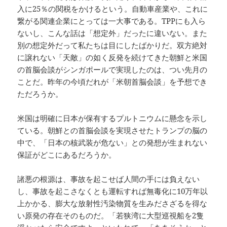
入に25％の関税をかけるという。自動車産業や、これに
繋がる関連企業にとっては一大事である。TPPにも入ら
ないし、こんな話は「想定外」だったに違いない。また
別の想定外だって私たちは目にしたばかりだ。双方絶対
に譲れない「天敵」の如く反発を続けてきた朝鮮と米国
の首脳会談がシンガポールで実現したのは、つい先月の
ことだ。昨年の今頃だれが「米朝首脳会談」を予想でき
ただろうか。
米国は明確に日本が保有するプルトニウムに懸念を示し
ている。朝鮮との首脳会談を実現させたトランプの脳の
中で、「日本の核武装が危ない」との発想が生まれない
保証がどこにあるだろうか。
諸悪の根源は、事故を起こせば人間の手には負えない
し、事故を起こさなくとも運転すれば無毒化に10万年以
上かかる、膨大な放射性汚染物質を生みださざるを得な
い原発の存在そのものだ。「若狭湾に大型巡視船を2隻