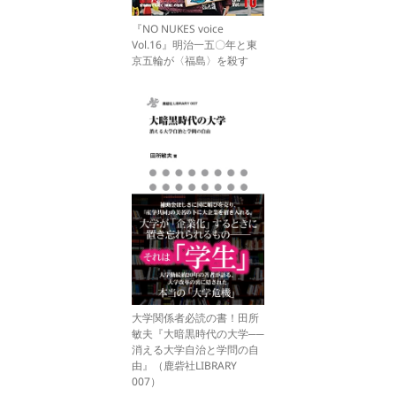
『NO NUKES voice
Vol.16』明治一五〇年と東
京五輪が〈福島〉を殺す
大学関係者必読の書！田所
敏夫『大暗黒時代の大学──
消える大学自治と学問の自
由』（鹿砦社LIBRARY
007）