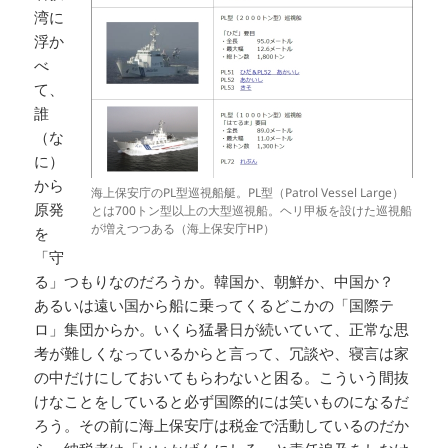
湾に
浮か
べ
て、
誰
（な
に）
から
海上保安庁のPL型巡視船艇。PL型（Patrol Vessel Large）
原発
とは700トン型以上の大型巡視船。ヘリ甲板を設けた巡視船
が増えつつある（海上保安庁HP）
を
「守
る」つもりなのだろうか。韓国か、朝鮮か、中国か？
あるいは遠い国から船に乗ってくるどこかの「国際テ
ロ」集団からか。いくら猛暑日が続いていて、正常な思
考が難しくなっているからと言って、冗談や、寝言は家
の中だけにしておいてもらわないと困る。こういう間抜
けなことをしていると必ず国際的には笑いものになるだ
ろう。その前に海上保安庁は税金で活動しているのだか