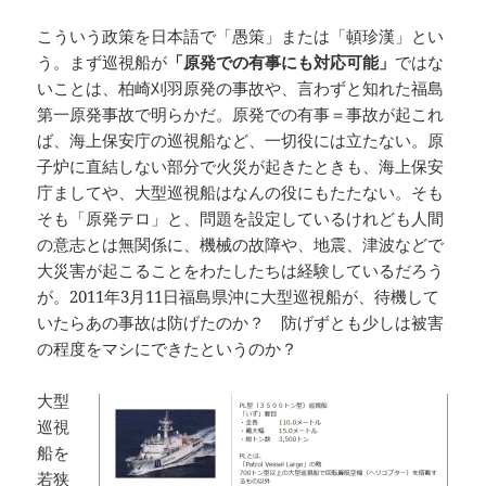
こういう政策を日本語で「愚策」または「頓珍漢」とい
う。まず巡視船が
「原発での有事にも対応可能」
ではな
いことは、柏崎刈羽原発の事故や、言わずと知れた福島
第一原発事故で明らかだ。原発での有事＝事故が起これ
ば、海上保安庁の巡視船など、一切役には立たない。原
子炉に直結しない部分で火災が起きたときも、海上保安
庁ましてや、大型巡視船はなんの役にもたたない。そも
そも「原発テロ」と、問題を設定しているけれども人間
の意志とは無関係に、機械の故障や、地震、津波などで
大災害が起こることをわたしたちは経験しているだろう
が。2011年3月11日福島県沖に大型巡視船が、待機して
いたらあの事故は防げたのか？ 防げずとも少しは被害
の程度をマシにできたというのか？
大型
巡視
船を
若狭