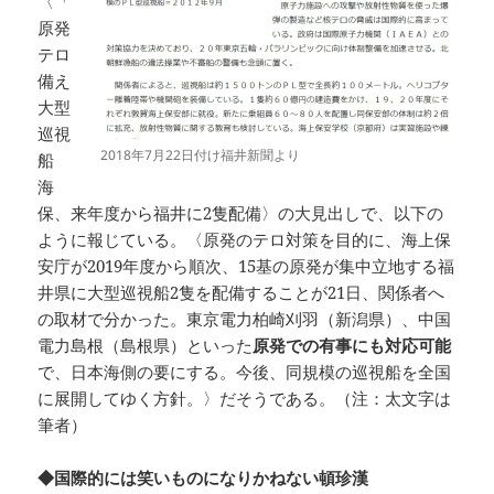
〈「
原発
テロ
備え
大型
巡視
2018年7月22日付け福井新聞より
船
海
保、来年度から福井に2隻配備〉の大見出しで、以下の
ように報じている。〈原発のテロ対策を目的に、海上保
安庁が2019年度から順次、15基の原発が集中立地する福
井県に大型巡視船2隻を配備することが21日、関係者へ
の取材で分かった。東京電力柏崎刈羽（新潟県）、中国
電力島根（島根県）といった
原発での有事にも対応可能
で、日本海側の要にする。今後、同規模の巡視船を全国
に展開してゆく方針。〉だそうである。（注：太文字は
筆者）
◆国際的には笑いものになりかねない頓珍漢