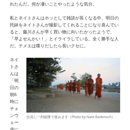
れたんだ。何か凄いことやったような気分。
私とネイトさんはホッとして雑談が長くなる中、明日の
托鉢をネイトさんが撮影してくれることになり喜んでい
ると、藤川さんが早く買い物に向いたかったようで、
「早よせんかい！」とイライラしている。全く勝手な人
だ。テメエは喋りだしたら長いクセに。
ネイ
トさ
んは
「明
日の
朝6
時に
チェ
ンウ
合流し一列縦隊で進みます（Photo by Nate Badenoch）
ェー
寺に