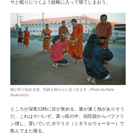
サと眠りにつくよう蚊帳に入って寝てしまおう。
陽が昇り始める頃、托鉢も終わりに近づきます（Photo by Nate
Badenoch）
ところが深夜12時に目が覚める。脈が速く熱がありそう
だ。これはヤバいぞ。真っ暗の中、頭陀袋からバファリ
ン捜し、置いていたポラリス（ミネラルウォーター）で
飲んでまた寝る。