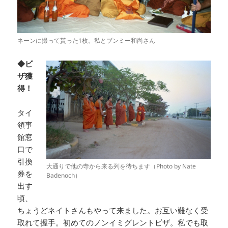
ネーンに撮って貰った1枚。私とブンミー和尚さん
◆ビ
ザ獲
得！
タイ
領事
館窓
口で
引換
大通りで他の寺から来る列を待ちます（Photo by Nate
券を
Badenoch）
出す
頃、
ちょうどネイトさんもやって来ました。お互い難なく受
取れて握手。初めてのノンイミグレントビザ。私でも取