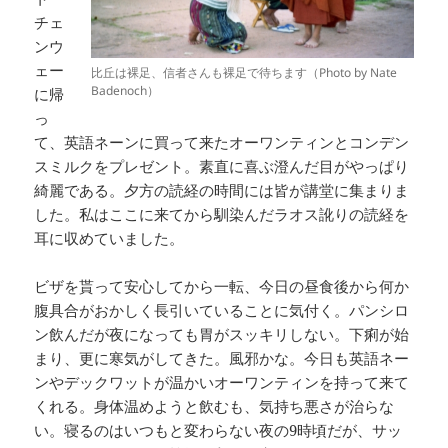
チェ
ンウ
ェー
比丘は裸足、信者さんも裸足で待ちます（Photo by Nate
Badenoch）
に帰
っ
て、英語ネーンに買って来たオーワンティンとコンデン
スミルクをプレゼント。素直に喜ぶ澄んだ目がやっぱり
綺麗である。夕方の読経の時間には皆が講堂に集まりま
した。私はここに来てから馴染んだラオス訛りの読経を
耳に収めていました。
ビザを貰って安心してから一転、今日の昼食後から何か
腹具合がおかしく長引いていることに気付く。パンシロ
ン飲んだが夜になっても胃がスッキリしない。下痢が始
まり、更に寒気がしてきた。風邪かな。今日も英語ネー
ンやデックワットが温かいオーワンティンを持って来て
くれる。身体温めようと飲むも、気持ち悪さが治らな
い。寝るのはいつもと変わらない夜の9時頃だが、サッ