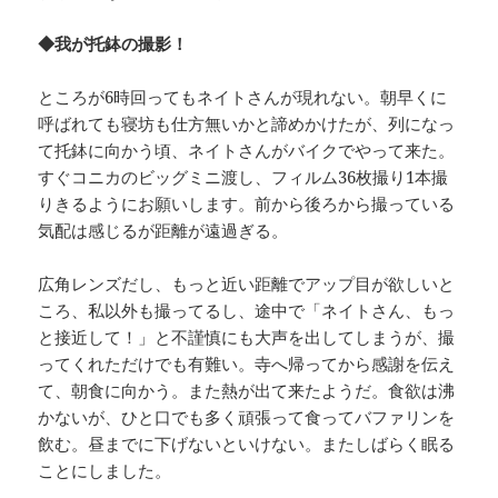
◆我が托鉢の撮影！
ところが6時回ってもネイトさんが現れない。朝早くに
呼ばれても寝坊も仕方無いかと諦めかけたが、列になっ
て托鉢に向かう頃、ネイトさんがバイクでやって来た。
すぐコニカのビッグミニ渡し、フィルム36枚撮り1本撮
りきるようにお願いします。前から後ろから撮っている
気配は感じるが距離が遠過ぎる。
広角レンズだし、もっと近い距離でアップ目が欲しいと
ころ、私以外も撮ってるし、途中で「ネイトさん、もっ
と接近して！」と不謹慎にも大声を出してしまうが、撮
ってくれただけでも有難い。寺へ帰ってから感謝を伝え
て、朝食に向かう。また熱が出て来たようだ。食欲は沸
かないが、ひと口でも多く頑張って食ってバファリンを
飲む。昼までに下げないといけない。またしばらく眠る
ことにしました。