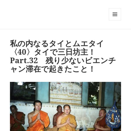
メニュ
ーとウ
ィジェ
ット
私の内なるタイとムエタイ
〈40〉タイで三日坊主！
Part.32 残り少ないビエンチ
ャン滞在で起きたこと！