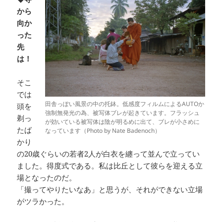
から
向か
った
先
は！
そこ
では
田舎っぽい風景の中の托鉢。低感度フィルムによるAUTOか
頭を
強制無発光の為、被写体ブレが起きています。フラッシュ
剃っ
が効いている被写体は陰が明るめに出て、ブレが小さめに
たば
なっています（Photo by Nate Badenoch）
かり
の20歳ぐらいの若者2人が白衣を纏って並んで立ってい
ました。得度式である。私は比丘として彼らを迎える立
場となったのだ。
「撮ってやりたいなあ」と思うが、それができない立場
がツラかった。