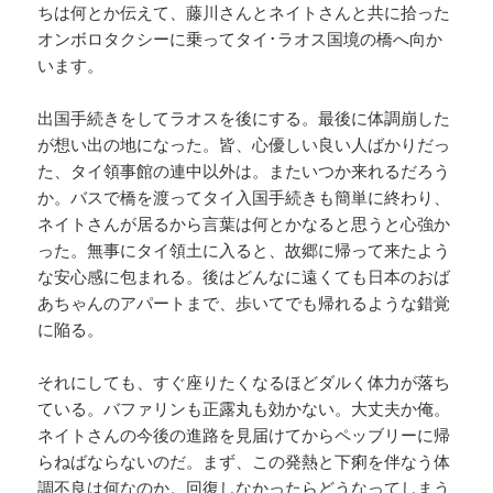
ちは何とか伝えて、藤川さんとネイトさんと共に拾った
オンボロタクシーに乗ってタイ･ラオス国境の橋へ向か
います。
出国手続きをしてラオスを後にする。最後に体調崩した
が想い出の地になった。皆、心優しい良い人ばかりだっ
た、タイ領事館の連中以外は。またいつか来れるだろう
か。バスで橋を渡ってタイ入国手続きも簡単に終わり、
ネイトさんが居るから言葉は何とかなると思うと心強か
った。無事にタイ領土に入ると、故郷に帰って来たよう
な安心感に包まれる。後はどんなに遠くても日本のおば
あちゃんのアパートまで、歩いてでも帰れるような錯覚
に陥る。
それにしても、すぐ座りたくなるほどダルく体力が落ち
ている。バファリンも正露丸も効かない。大丈夫か俺。
ネイトさんの今後の進路を見届けてからペッブリーに帰
らねばならないのだ。まず、この発熱と下痢を伴なう体
調不良は何なのか。回復しなかったらどうなってしまう