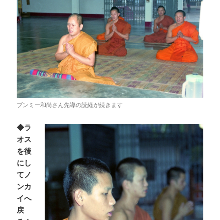
ブンミー和尚さん先導の読経が続きます
◆ラ
オス
を後
にし
てノ
ンカ
イへ
戻