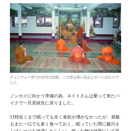
チェンウェー寺での夕方の読経、この寺は若い比丘とネーンばかりで
した
ノンカイに向かう準備の為、ネイトさんは乗って来たバ
イクで一旦居候先に戻りました。
11時近くまで眠っても全く食欲が沸かなかったが、昼飯
もまた一口でも多く食べておく。眠っていた間に藤川さ
んはシーツを洗濯したらしい。使った物は綺麗にして返