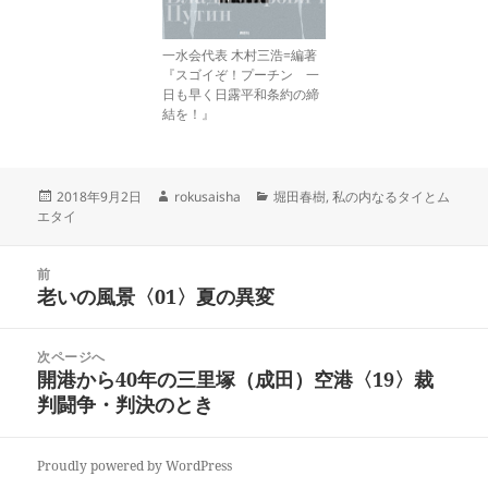
一水会代表 木村三浩=編著
『スゴイぞ！プーチン 一
日も早く日露平和条約の締
結を！』
投
作
カ
2018年9月2日
rokusaisha
堀田春樹
,
私の内なるタイとム
稿
成
テ
エタイ
日:
者
ゴ
リ
投
ー
前
稿
老いの風景〈01〉夏の異変
前
ナ
の
ビ
投
次ページへ
ゲ
稿:
開港から40年の三里塚（成田）空港〈19〉裁
次
ー
判闘争・判決のとき
の
シ
投
ョ
稿:
ン
Proudly powered by WordPress