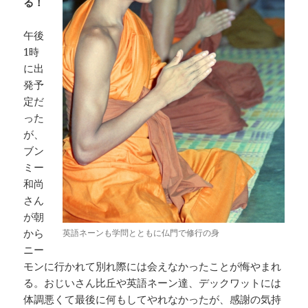
る！
午後
1時
に出
発予
定だ
った
が、
ブン
ミー
和尚
さん
が朝
から
英語ネーンも学問とともに仏門で修行の身
ニー
モンに行かれて別れ際には会えなかったことが悔やまれ
る。おじいさん比丘や英語ネーン達、デックワットには
体調悪くて最後に何もしてやれなかったが、感謝の気持