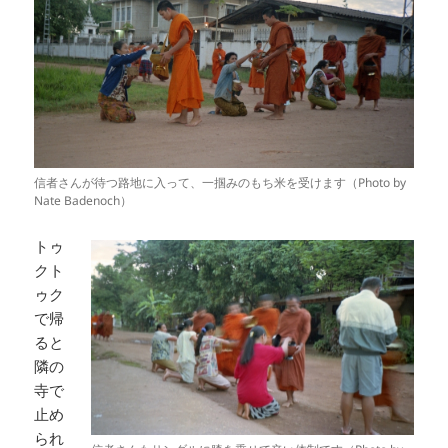
信者さんが待つ路地に入って、一掴みのもち米を受けます（Photo by
Nate Badenoch）
トゥ
クト
ゥク
で帰
ると
隣の
寺で
止め
られ