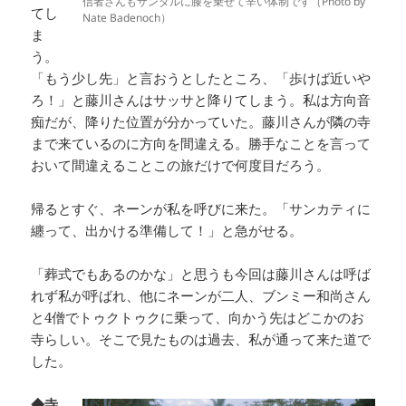
信者さんもサンダルに膝を乗せて辛い体制です（Photo by
てし
Nate Badenoch）
ま
う。
「もう少し先」と言おうとしたところ、「歩けば近いや
ろ！」と藤川さんはサッサと降りてしまう。私は方向音
痴だが、降りた位置が分かっていた。藤川さんが隣の寺
まで来ているのに方向を間違える。勝手なことを言って
おいて間違えることこの旅だけで何度目だろう。
帰るとすぐ、ネーンが私を呼びに来た。「サンカティに
纏って、出かける準備して！」と急がせる。
「葬式でもあるのかな」と思うも今回は藤川さんは呼ば
れず私が呼ばれ、他にネーンが二人、ブンミー和尚さん
と4僧でトゥクトゥクに乗って、向かう先はどこかのお
寺らしい。そこで見たものは過去、私が通って来た道で
した。
◆寺