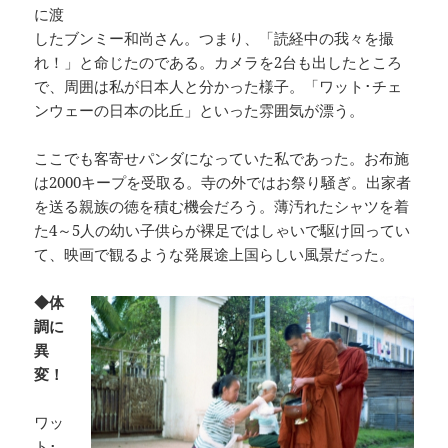
に渡
したブンミー和尚さん。つまり、「読経中の我々を撮
れ！」と命じたのである。カメラを2台も出したところ
で、周囲は私が日本人と分かった様子。「ワット･チェ
ンウェーの日本の比丘」といった雰囲気が漂う。
ここでも客寄せパンダになっていた私であった。お布施
は2000キープを受取る。寺の外ではお祭り騒ぎ。出家者
を送る親族の徳を積む機会だろう。薄汚れたシャツを着
た4～5人の幼い子供らが裸足ではしゃいで駆け回ってい
て、映画で観るような発展途上国らしい風景だった。
◆体
調に
異
変！
ワッ
ト･