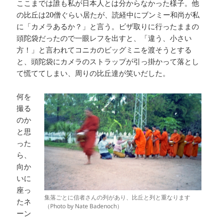
ここまでは誰も私が日本人とは分からなかった様子。他
の比丘は20僧ぐらい居たが、読経中にブンミー和尚が私
に「カメラあるか？」と言う。ビザ取りに行ったままの
頭陀袋だったので一眼レフを出すと、「違う、小さい
方！」と言われてコニカのビッグミニを渡そうとする
と、頭陀袋にカメラのストラップが引っ掛かって落とし
て慌ててしまい、周りの比丘達が笑いだした。
何を
撮る
のか
と思
った
ら、
向か
いに
座っ
集落ごとに信者さんの列があり、比丘と列と重なります
たネ
（Photo by Nate Badenoch）
ーン