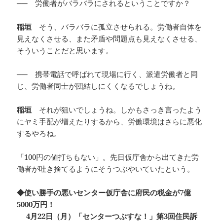
── 労働者がバラバラにされるということですか？
稲垣
そう、バラバラに孤立させられる。労働者自体を
見えなくさせる、また矛盾や問題点も見えなくさせる、
そういうことだと思います。
── 携帯電話で呼ばれて現場に行く、派遣労働者と同
じ、労働者同士が団結しにくくなるでしょうね。
稲垣
それが狙いでしょうね。しかもさっき言ったよう
にヤミ手配が増えたりするから、労働環境はさらに悪化
するやろね。
「100円の値打ちもない」。先日仮庁舎から出てきた労
働者が吐き捨てるようにそうつぶやいていたという。
◆使い勝手の悪いセンター仮庁舎に府民の税金が7億
5000万円！
4月22日（月）「センターつぶすな！」第3回住民訴