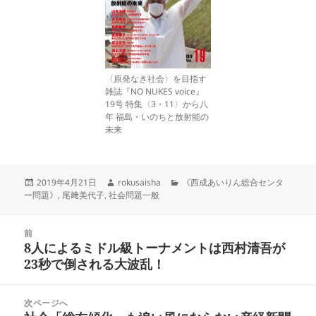
〈原発なき社会〉を目指す
雑誌『NO NUKES voice』
19号 特集〈3・11〉から八
年 福島・いのちと放射能の
未来
投
作
カ
2019年4月21日
rokusaisha
《西成あいりん総合センタ
稿
成
テ
ー問題》
,
尾﨑美代子
,
社会問題一般
日:
者
ゴ
リ
投
ー
前
稿
8人によるミドル級トーナメントは西村清吾が
前
ナ
23秒で倒される大波乱！
の
ビ
投
ゲ
稿:
次ページへ
ー