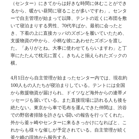
（センター）にきてからは好きな時間に休むことができ
るから、暖かい昼間に寝ることが多いですわ」。センタ
ーで自主管理が始まって以降、テントの近くに布団を敷
いて寝泊まりする男性、70代半ばか。最初に会ったと
き、下着の上に直接カッパのズボンを履いていたため、
支援物資の中から、小柄な彼にあわせたズボンを渡し
た。「ありがとね。大事に使わせてもらいますわ」と丁
寧にたたんで枕元に置く。きちんと揃えられたズックの
横。
4月1日から自主管理が始まったセンター内では、現在約
100人もの人たちが寝泊まりしている。テントには全国
から救援物資が届けられ、ドイツなど海外からの連帯メ
ッセージも届いている。また直接現場に訪れる人も後を
絶たない。東京から車で毛布を運んできた仲間は、渋谷
での野宿者排除を許さない闘いの報告を行ってくれた。
外から釜ヶ崎やセンターに来るきっかけになればと、こ
れからも様々な催しが予定されている。自主管理が続く
釜ケ崎の現地から報告する。