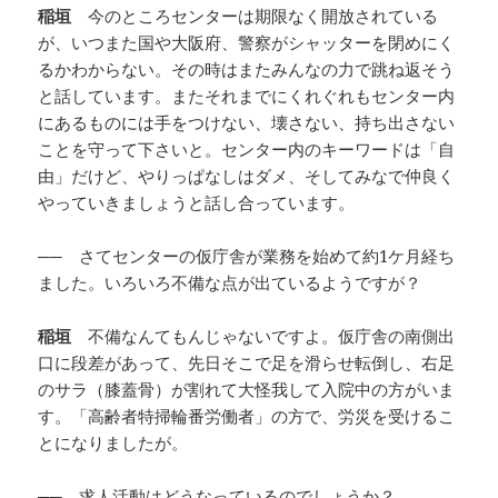
稲垣
今のところセンターは期限なく開放されている
が、いつまた国や大阪府、警察がシャッターを閉めにく
るかわからない。その時はまたみんなの力で跳ね返そう
と話しています。またそれまでにくれぐれもセンター内
にあるものには手をつけない、壊さない、持ち出さない
ことを守って下さいと。センター内のキーワードは「自
由」だけど、やりっぱなしはダメ、そしてみなで仲良く
やっていきましょうと話し合っています。
── さてセンターの仮庁舎が業務を始めて約1ケ月経ち
ました。いろいろ不備な点が出ているようですが？
稲垣
不備なんてもんじゃないですよ。仮庁舎の南側出
口に段差があって、先日そこで足を滑らせ転倒し、右足
のサラ（膝蓋骨）が割れて大怪我して入院中の方がいま
す。「高齢者特掃輪番労働者」の方で、労災を受けるこ
とになりましたが。
── 求人活動はどうなっているのでしょうか？