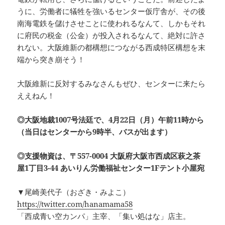
うに、労働者に犠牲を強いるセンター仮庁舎が、その後
南海電鉄を儲けさせことに使われるなんて、しかもそれ
に府民の税金（公金）が投入されるなんて、絶対に許さ
れない。大阪維新の都構想につながる西成特区構想を末
端から突き崩そう！
大阪維新に反対するみなさんもぜひ、センターに来たら
ええねん！
◎大阪地裁1007号法廷で、4月22日（月）午前11時から
（当日はセンターから9時半、バスが出ます）
◎支援物資は、〒557-0004 大阪府大阪市西成区萩之茶
屋1丁目3-44 あいりん労働福祉センター1Fテント小屋宛
▼尾崎美代子（おざき・みよこ）
https://twitter.com/hanamama58
「西成青い空カンパ」主宰、「集い処はな」店主。