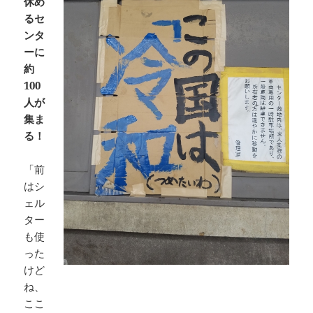
休め
るセ
ンタ
ーに
約
100
人が
集ま
る！
「前
はシ
ェル
ター
も使
った
けど
ね、
ここ