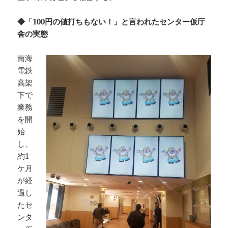
◆「100円の値打ちもない！」と言われたセンター仮庁
舎の実態
南海
電鉄
高架
下で
業務
を開
始
し、
約1
ケ月
が経
過し
たセ
ンタ