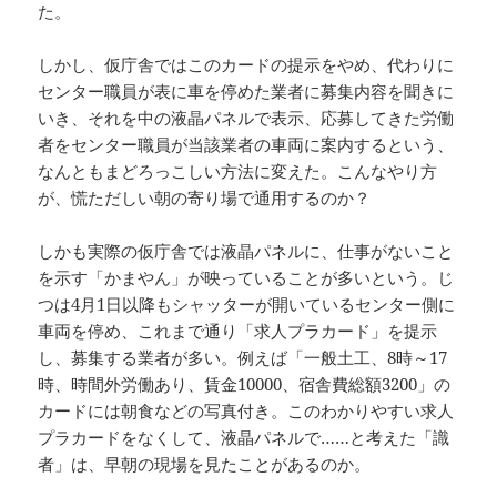
た。
しかし、仮庁舎ではこのカードの提示をやめ、代わりに
センター職員が表に車を停めた業者に募集内容を聞きに
いき、それを中の液晶パネルで表示、応募してきた労働
者をセンター職員が当該業者の車両に案内するという、
なんともまどろっこしい方法に変えた。こんなやり方
が、慌ただしい朝の寄り場で通用するのか？
しかも実際の仮庁舎では液晶パネルに、仕事がないこと
を示す「かまやん」が映っていることが多いという。じ
つは4月1日以降もシャッターが開いているセンター側に
車両を停め、これまで通り「求人プラカード」を提示
し、募集する業者が多い。例えば「一般土工、8時～17
時、時間外労働あり、賃金10000、宿舎費総額3200」の
カードには朝食などの写真付き。このわかりやすい求人
プラカードをなくして、液晶パネルで……と考えた「識
者」は、早朝の現場を見たことがあるのか。