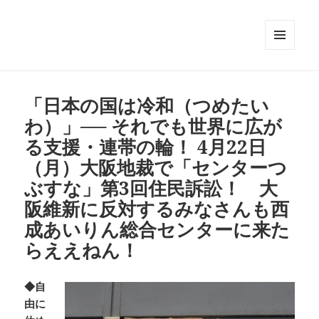
メニュ
ーとウ
ィジェ
ット
「日本の国は冷和（つめたい
わ）」── それでも世界に広が
る支援・連帯の輪！ 4月22日
（月）大阪地裁で「センターつ
ぶすな」第3回住民訴訟！ 大
阪維新に反対するみなさんも西
成あいりん総合センターに来た
らええねん！
◆自
由に