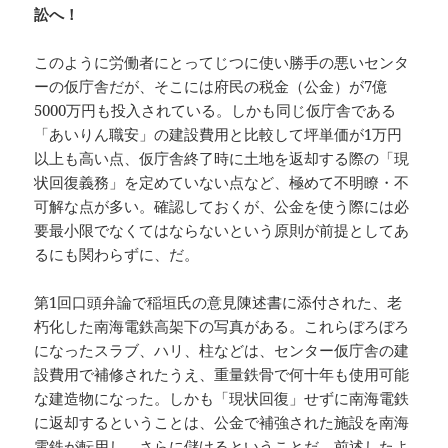
訟へ！
このように労働者にとってじつに使い勝手の悪いセンタ
ーの仮庁舎だが、そこには府民の税金（公金）が7億
5000万円も投入されている。しかも同じ仮庁舎である
「あいりん職安」の建設費用と比較して坪単価が1万円
以上も高い点、仮庁舎終了時に土地を返却する際の「現
状回復義務」を定めていない点など、極めて不明瞭・不
可解な点が多い。確認しておくが、公金を使う際には必
要最小限でなくてはならないという原則が前提としてあ
るにも関わらずに、だ。
第1回口頭弁論で稲垣氏の意見陳述書に添付された、老
朽化した南海電鉄高架下の写真がある。これらぼろぼろ
になったスラブ、ハリ、柱などは、センター仮庁舎の建
設費用で補修されたうえ、重量鉄骨で何十年も使用可能
な建造物になった。しかも「現状回復」せずに南海電鉄
に返却するということは、公金で補強された施設を南海
電鉄が転用し、さらに儲けるということだ。前述したよ