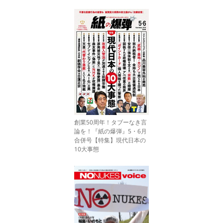
創業50周年！タブーなき言
論を！『紙の爆弾』5・6月
合併号【特集】現代日本の
10大事態