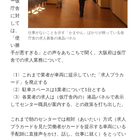
ー仮
庁舎
に対
して
は、
仕事がないことを示す「かまやん」ばかりが映っている仮
「使
庁舎の求人募集の液晶パネル
い勝
手が悪すぎる」との声をあちこちで聞く。大阪府は仮庁
舎での求人業務について、
〈1〉これまで業者が車両に提示していた「求人プラカ
ード」を廃止する
〈2〉駐車スペースは1業者について1台とする
〈3〉各業者の求人は（仮庁舎内の）液晶パネルで表示
してセンター職員が案内する、との政策を打ち出した。
これまで朝のセンターでは相対（あいたい）方式（求人
プラカードを見た労働者がカードを提示する車両にいる
手配師に直接声をかけ、話し、仕事に就く）をとってい