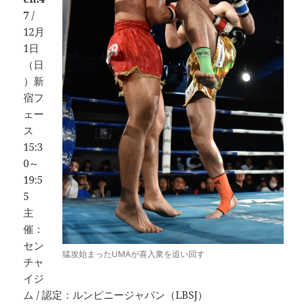
7
/
12月
1日
（日
）新
宿フ
ェー
ス
15:3
0～
19:5
5
主
催：
セン
猛攻始まったUMAが喜入衆を追い回す
チャ
イジ
ム / 認定：ルンピニージャパン（LBSJ）