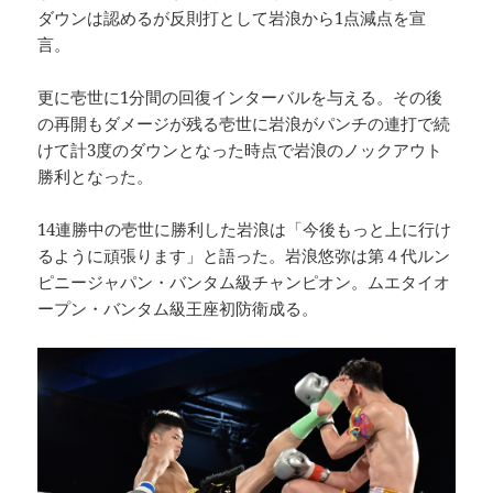
ダウンは認めるが反則打として岩浪から1点減点を宣
言。
更に壱世に1分間の回復インターバルを与える。その後
の再開もダメージが残る壱世に岩浪がパンチの連打で続
けて計3度のダウンとなった時点で岩浪のノックアウト
勝利となった。
14連勝中の壱世に勝利した岩浪は「今後もっと上に行け
るように頑張ります」と語った。岩浪悠弥は第４代ルン
ピニージャパン・バンタム級チャンピオン。ムエタイオ
ープン・バンタム級王座初防衛成る。