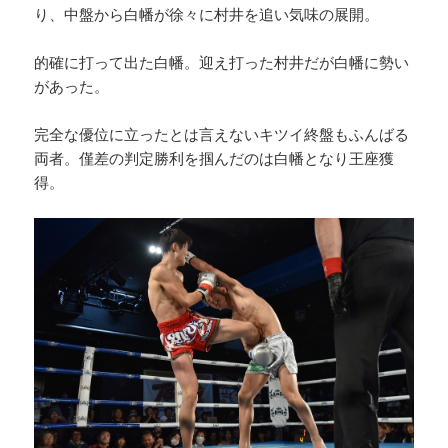
り、中盤から白幡が徐々に村井を追い気味の展開。
的確に打って出た白幡。迎え打った村井だが白幡に勢い
があった。
完全な優位に立ったとは言えないキツイ終盤もふんばる
両者。僅差の判定勝利を掴んだのは白幡となり王座獲
得。