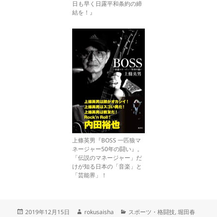
日も早く日露平和条約の締
結を！』
上條英男『BOSS 一匹狼マ
ネージャー50年の闘い』。
「伝説のマネージャー」だ
けが知る日本の「音楽」と
「芸能界」！
投
作
カ
2019年12月15日
rokusaisha
スポーツ・格闘技
,
堀田春