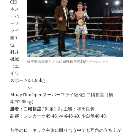
C日
本ス
ーパ
ーフ
ライ
級5
位.
村井
雄誠
橋本敏彦会長とともに白幡裕星勝利のツーショット
（エ
イワ
スポーツ/51.95kg）
vs
MuayThaiOpenスーパーフライ級3位.白幡裕星（橋
本/52.05kg）
勝者：白幡裕星
/ 判定1-2 / 主審：和田良覚
副審：シンカーオ49-48. 神谷48-49. 少白竜48-49.
前半のローキック主体に蹴り合う中でも互角の立ち上が