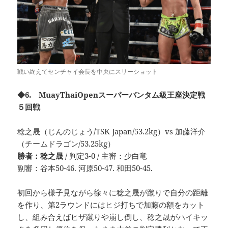
戦い終えてセンチャイ会長を中央にスリーショット
◆6. MuayThaiOpenスーパーバンタム級王座決定戦
５回戦
稔之晟（じんのじょう/TSK Japan/53.2kg）vs 加藤洋介
（チームドラゴン/53.25kg）
勝者：稔之晟
/ 判定3-0 / 主審：少白竜
副審：谷本50-46. 河原50-47. 和田50-45.
初回から様子見ながら徐々に稔之晟が蹴りで自分の距離
を作り、第2ラウンドにはヒジ打ちで加藤の額をカット
し、組み合えばヒザ蹴りや崩し倒し、稔之晟がハイキッ