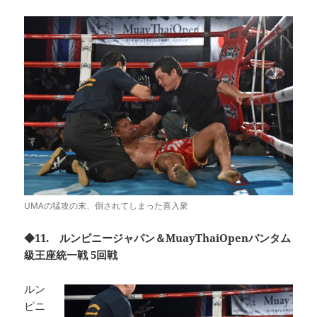
UMAの猛攻の末、倒されてしまった喜入衆
◆11. ルンピニージャパン＆MuayThaiOpenバンタム
級王座統一戦 5回戦
ルン
ピニ