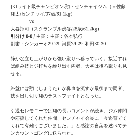
JKIライト級チャンピオン.翔・センチャイジム（＝佐藤
翔太/センチャイ/37歳/61.1kg）
vs
大谷翔司（スクランブル渋谷/28歳/61.2kg）
引分け 0-0
/ 主審：主審：谷本弘行
副審：シンカーオ29-29. 河原29-29. 和田30-30.
静かな立ち上がりから強い蹴りへ移っていく。接近すれ
ば組み技ヒジ打ちを繰り出す両者。大谷は後ろ蹴りも見
せる。
終盤には翔（しょうた）が鼻血を流すが最後まで両者、
技を出し切り翔のラストファイトとなった。
引退セレモニーでは翔の長いコメントが続き、ジム仲間
や応援してくれた仲間、センチャイ会長に「今迄育てて
くれて有難うございました。」と感謝の言葉を述べてテ
ンカウントゴングに送られた。