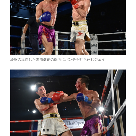
終盤の流血した降籏健嗣の顔面にパンチを打ち込むジェイ