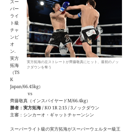
スー
パー
ライ
ト級
チャ
ンピ
オ
ン.
実方
実方拓海の左ストレートが齊藤敬真にヒット、最初のノッ
拓海
クダウンを奪う
（TS
K
Japan/66.45kg）
vs
齊藤敬真（インスパイヤードM/66.4kg）
勝者：実方拓海
/ KO 1R 2:15 / 3ノックダウン
主審：シンカーオ・ギャットチャーンシン
スーパーライト級の実方拓海がスーパーウェルター級王