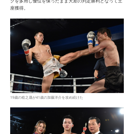
クを多用し優位を保ったまま大差の判定勝利となって王
座獲得。
19歳の稔之晟が41歳の加藤洋介を攻め続けた