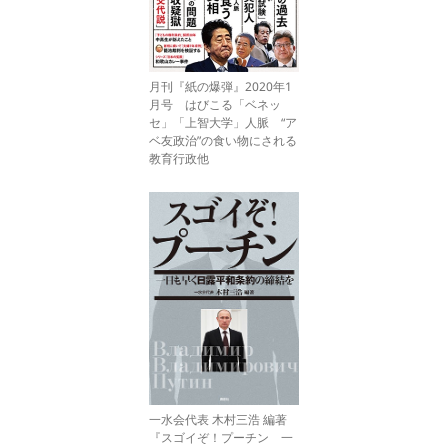
月刊『紙の爆弾』2020年1
月号 はびこる「ベネッ
セ」「上智大学」人脈 “ア
ベ友政治”の食い物にされる
教育行政他
一水会代表 木村三浩 編著
『スゴイぞ！プーチン 一