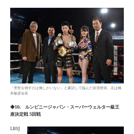
「壱世を倒すのは俺しかいない」と豪語して臨んだ岩浪悠弥、左は橋
本敏彦会長
◆10. ルンピニージャパン・スーパーウェルター級王
座決定戦 5回戦
LBSJ