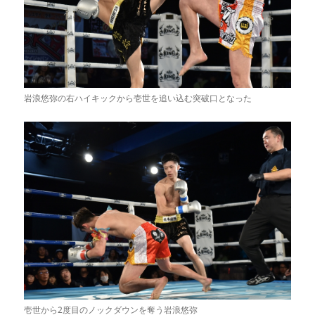
岩浪悠弥の右ハイキックから壱世を追い込む突破口となった
壱世から2度目のノックダウンを奪う岩浪悠弥