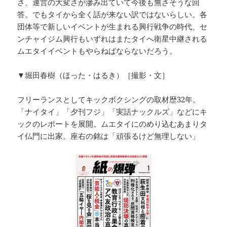
さ、運営の大変さが滲み出ていて今後も無さそうな回
答。でもタイから全く話が来ない訳ではないらしい。各
団体等で新しいイベントが生まれる興行戦争の時代、セ
ンチャイジム興行もいずれはまたタイへ衛星中継される
ムエタイイベントもやらねばならないだろう。
▼堀田春樹（ほった・はるき）［撮影・文］
フリーランスとしてキックボクシングの取材歴32年。
「ナイタイ」「夕刊フジ」「実話ナックルズ」などにキ
ックのレポートを展開。ムエタイにのめり込むあまりタ
イ仏門に出家。座右の銘は「頑張るけど無理しない」