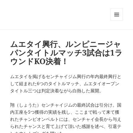
メニュ
ーとウ
ィジェ
ット
ムエタイ興行、ルンピニージャ
パンタイトルマッチ3試合は1ラ
ウンドKO決着！
ムエタイを掲げるセンチャイジム興行の年内最終興行と
して組まれた6つのタイトルマッチ、ムエタイオープン
タイトル三つは判定決着ながら白熱した展開。
翔（しょうた）センチャイジムの最終試合は引分け。国
内王座を5つ獲得の実績を残し、ここまで戦って来て獲
れたチャンピオンベルトには、センチャイ会長から与え
られたチャンスと育て上げて頂いた感謝を述べ、引退テ