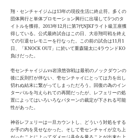
翔・センチャイジムは13年の現役生活に終止符。多くの
団体興行と単体プロモーション興行に出場して5つのタ
イトルを獲得。2013年12月に第7代NJKFライト級王座獲
得している。公式最終試合はこの日、大谷翔司戦を終え
ての引退セレモニーを行なった。この前の試合は11月1
日、「KNOCK OUT」に於いて重森陽太に4ラウンドKO
負けだった。
壱センチャイジムvs岩浪悠弥戦は最初のノックダウンの
後に反則打が伴ない、壱センチャイにとっては力を出し
切れぬ結末に繋がってしまっただろう。回復の為のイン
ターバルを与えられての再開だったが、レフェリーの処
置によってはいろいろなパターンの裁定が下される可能
性があった。
神谷レフェリーは一旦カウントし、どういう対処をする
か手の内を見せなかった。そして壱センチャイが立ち上
がったことによってダメージ具合を量ることが出来た上