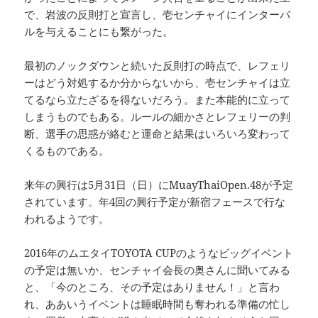
で、岩波の反則打と宣言し、壱センチャイにインターバ
ルを与えることにも繋がった。
最初のノックダウンと続いた反則打の時点で、レフェリ
ーはどう対処するか分からないから、壱センチャイは立
てるなら立たざるを得ないだろう。また本能的に立って
しまうものでもある。ルールの細かさとレフェリーの判
断、選手の思惑が絡むと運命と結果はいろいろ変わって
くるものである。
来年の興行は5月31日（日）にMuayThaiOpen.48が予定
されています。年4回の興行予定が新宿フェースで行な
われるようです。
2016年のムエタイTOYOTA CUPのようなビッグイベント
の予定は無いか、センチャイ会長の奥さんに聞いてみる
と、「今のところ、その予定はありません！」と言わ
れ、ああいうイベントは睡眠時間も奪われる準備の忙し