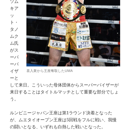
ソム
キア
ッ
ト・
タノ
ムク
ム氏
がス
ーパ
ーバ
イザ
喜入衆から王座奪取したUMA
ーと
して来日。こういった母体団体からスーパーバイザーが
来日することはタイトルマッチとして重要な部分でしょ
う。
ルンピニージャパン王座は第1ラウンド決着となった
が、ムエタイオープン王座は5回戦をフルに戦い、我慢
の闘いとなる、いずれも白熱した戦いとなった。