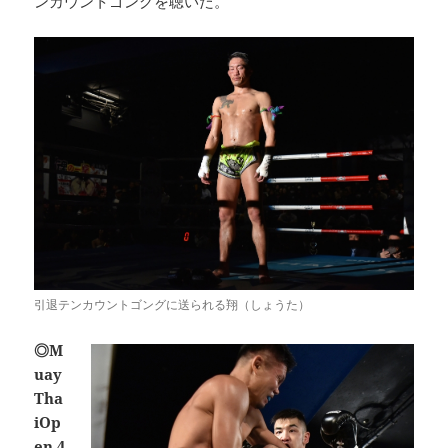
ンカウントゴングを聴いた。
引退テンカウントゴングに送られる翔（しょうた）
◎M
uay
Tha
iOp
en.4