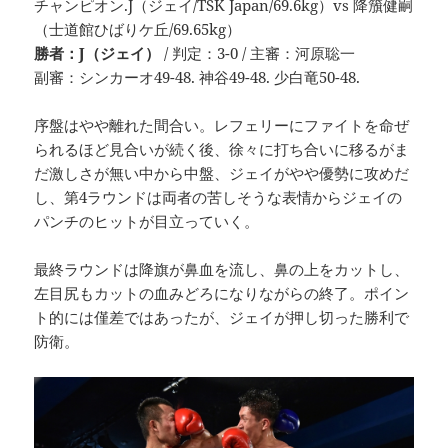
チャンピオン.J（ジェイ/TSK Japan/69.6kg）vs 降籏健嗣
（士道館ひばりケ丘/69.65kg）
勝者：J（ジェイ）
/ 判定：3-0 / 主審：河原聡一
副審：シンカーオ49-48. 神谷49-48. 少白竜50-48.
序盤はやや離れた間合い。レフェリーにファイトを命ぜ
られるほど見合いが続く後、徐々に打ち合いに移るがま
だ激しさが無い中から中盤、ジェイがやや優勢に攻めだ
し、第4ラウンドは両者の苦しそうな表情からジェイの
パンチのヒットが目立っていく。
最終ラウンドは降旗が鼻血を流し、鼻の上をカットし、
左目尻もカットの血みどろになりながらの終了。ポイン
ト的には僅差ではあったが、ジェイが押し切った勝利で
防衛。