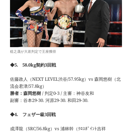
稔之晟が大差判定で王座獲得
◆5. 58.0kg契約3回戦
佐藤政人（NEXT LEVEL渋谷/57.95kg）vs 森岡悠樹（北
流会君津/57.8kg）
勝者：森岡悠樹
/ 判定0-3 / 主審：神谷友和
副審：谷本29-30. 河原29-30. 和田29-30.
◆4. フェザー級3回戦
成澤龍（SRC/56.8kg）vs 浦林幹（ｸﾛｽﾎﾟｲﾝﾄ吉祥