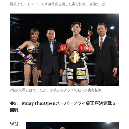
最後は左ストレートで齊藤敬真を倒した実方拓海、完勝だった
2階級制覇とはなったが、今後どのクラスで戦うか実方拓海
◆9. MuayThaiOpenスーパーフライ級王座決定戦 5
回戦
WM