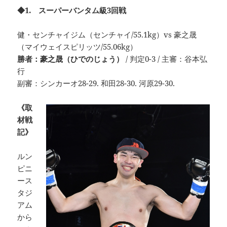
◆1. スーパーバンタム級3回戦
健・センチャイジム（センチャイ/55.1kg）vs 豪之晟
（マイウェイスピリッツ/55.06kg）
勝者：豪之晟（ひでのじょう）
/ 判定0-3 / 主審：谷本弘
行
副審：シンカーオ28-29. 和田28-30. 河原29-30.
《取
材戦
記》
ルン
ピニ
ース
タジ
アム
から