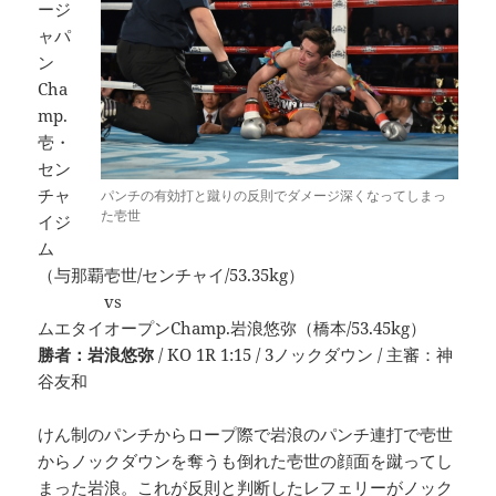
ージ
ャパ
ン
Cha
mp.
壱・
セン
チャ
パンチの有効打と蹴りの反則でダメージ深くなってしまっ
た壱世
イジ
ム
（与那覇壱世/センチャイ/53.35kg）
vs
ムエタイオープンChamp.岩浪悠弥（橋本/53.45kg）
勝者：岩浪悠弥
/ KO 1R 1:15 / 3ノックダウン / 主審：神
谷友和
けん制のパンチからロープ際で岩浪のパンチ連打で壱世
からノックダウンを奪うも倒れた壱世の顔面を蹴ってし
まった岩浪。これが反則と判断したレフェリーがノック