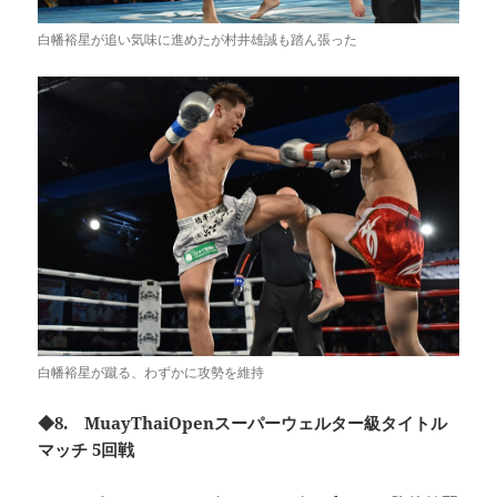
白幡裕星が追い気味に進めたが村井雄誠も踏ん張った
白幡裕星が蹴る、わずかに攻勢を維持
◆8. MuayThaiOpenスーパーウェルター級タイトル
マッチ 5回戦