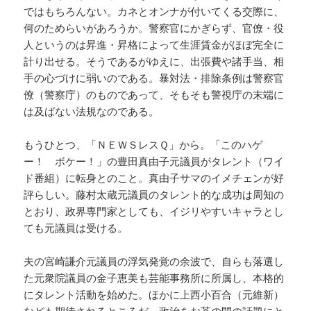
ではもちろんない。カネとオンナが付いてくる交際に、
何のためらいがあろうか。警察官にかぎらず、官僚・役
人というのは昇進・昇格によって生涯賃金がほぼ完全に
計り出せる。そうであるがゆえに、出張費や諸手当、相
手の心づけに弱いのである。暴対法・排除条例は警察官
僚（警察庁）のものであって、そもそも警視庁の末端に
は及ばない法規なのである。
もうひとつ、「ＮＥＷＳレスＱ」から。「このハゲ
ー！ ボケー！」の豊田真由子元議員がタレント（ワイ
ド番組）に転身とのこと。真由子サマのイメチェンが好
評らしい。藤村太蔵元議員のタレント的な成功は周知の
とおり、政界専門家としても、イジリやすいキャラとし
ても元議員は受ける。
夫の宮崎謙介元議員の浮気発覚の余波で、自らも落選し
た元衆院議員の金子恵美も芸能事務所に所属し、本格的
にタレント活動を始めた。ほかに上西小百合（元維新）