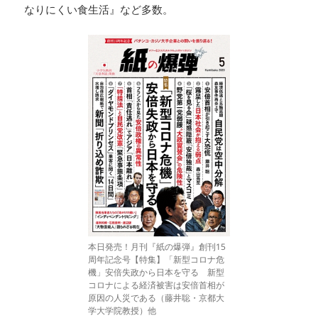
なりにくい食生活』など多数。
本日発売！月刊『紙の爆弾』創刊15
周年記念号【特集】「新型コロナ危
機」安倍失政から日本を守る 新型
コロナによる経済被害は安倍首相が
原因の人災である（藤井聡・京都大
学大学院教授）他