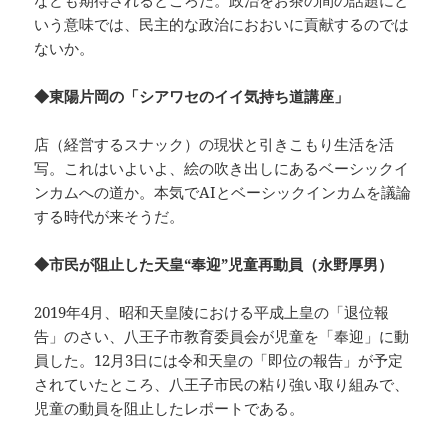
なども期待されるところだ。政治をお茶の間の話題にと
いう意味では、民主的な政治におおいに貢献するのでは
ないか。
◆東陽片岡の「シアワセのイイ気持ち道講座」
店（経営するスナック）の現状と引きこもり生活を活
写。これはいよいよ、絵の吹き出しにあるベーシックイ
ンカムへの道か。本気でAIとベーシックインカムを議論
する時代が来そうだ。
◆市民が阻止した天皇“奉迎”児童再動員（永野厚男）
2019年4月、昭和天皇陵における平成上皇の「退位報
告」のさい、八王子市教育委員会が児童を「奉迎」に動
員した。12月3日には令和天皇の「即位の報告」が予定
されていたところ、八王子市民の粘り強い取り組みで、
児童の動員を阻止したレポートである。