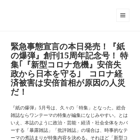
メニュ
ーとウ
ィジェ
ット
緊急事態宣言の本日発売！『紙
の爆弾』創刊15周年記念号！ 特
集｢『新型コロナ危機』安倍失
政から日本を守る｣ コロナ経
済被害は安倍首相が原因の人災
だ！
『紙の爆弾』5月号は、久々の「特集」となった。総合
雑誌ならワンテーマの特集が編集になじみやすい。とは
いえ、本誌のように政治・芸能・経済・社会全体をカバ
ーする「暴露雑誌」「批評雑誌」の場合は、時事的なテ
ーマの煮詰まりが特集内容を決める。それほど「新型コ