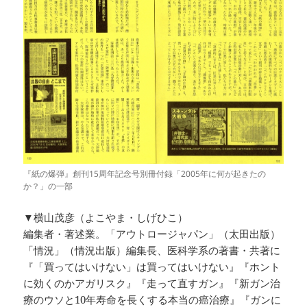
『紙の爆弾』創刊15周年記念号別冊付録「2005年に何が起きたの
か？」の一部
▼横山茂彦（よこやま・しげひこ）
編集者・著述業。「アウトロージャパン」（太田出版）
「情況」（情況出版）編集長、医科学系の著書・共著に
『「買ってはいけない」は買ってはいけない』『ホント
に効くのかアガリスク』『走って直すガン』『新ガン治
療のウソと10年寿命を長くする本当の癌治療』『ガンに