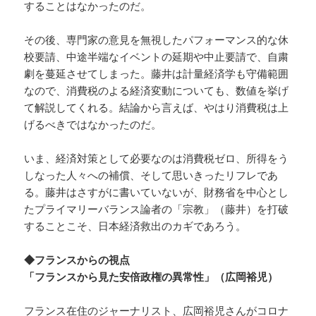
することはなかったのだ。
その後、専門家の意見を無視したパフォーマンス的な休
校要請、中途半端なイベントの延期や中止要請で、自粛
劇を蔓延させてしまった。藤井は計量経済学も守備範囲
なので、消費税のよる経済変動についても、数値を挙げ
て解説してくれる。結論から言えば、やはり消費税は上
げるべきではなかったのだ。
いま、経済対策として必要なのは消費税ゼロ、所得をう
しなった人々への補償、そして思いきったリフレであ
る。藤井はさすがに書いていないが、財務省を中心とし
たプライマリーバランス論者の「宗教」（藤井）を打破
することこそ、日本経済救出のカギであろう。
◆フランスからの視点
「フランスから見た安倍政権の異常性」（広岡裕児）
フランス在住のジャーナリスト、広岡裕児さんがコロナ