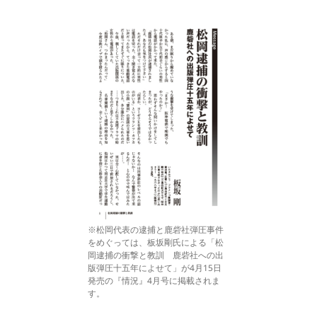
※松岡代表の逮捕と鹿砦社弾圧事件
をめぐっては、板坂剛氏による「松
岡逮捕の衝撃と教訓 鹿砦社への出
版弾圧十五年によせて」が4月15日
発売の『情況』4月号に掲載されま
す。