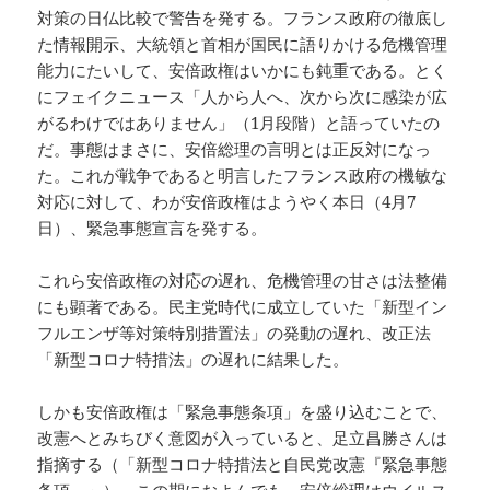
対策の日仏比較で警告を発する。フランス政府の徹底し
た情報開示、大統領と首相が国民に語りかける危機管理
能力にたいして、安倍政権はいかにも鈍重である。とく
にフェイクニュース「人から人へ、次から次に感染が広
がるわけではありません」（1月段階）と語っていたの
だ。事態はまさに、安倍総理の言明とは正反対になっ
た。これが戦争であると明言したフランス政府の機敏な
対応に対して、わが安倍政権はようやく本日（4月7
日）、緊急事態宣言を発する。
これら安倍政権の対応の遅れ、危機管理の甘さは法整備
にも顕著である。民主党時代に成立していた「新型イン
フルエンザ等対策特別措置法」の発動の遅れ、改正法
「新型コロナ特措法」の遅れに結果した。
しかも安倍政権は「緊急事態条項」を盛り込むことで、
改憲へとみちびく意図が入っていると、足立昌勝さんは
指摘する（「新型コロナ特措法と自民党改憲『緊急事態