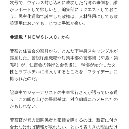
次号で、ウイルス封じ込めに成功した台湾の事例を、誰
かレポートして欲しいと、編集部にリクエストしておこ
う。民主化運動で誕生した政権は、人材登用にしても政
策運用においても、じつに手際が良い。
◆連載「ＮＥＷＳレスＱ」から
警察と住吉会の蜜月から、とんだ下半身スキャンダルが
露見した。警視庁組織犯罪対策本部の警部補（51歳・第
3課）が、住吉会の幹部と会食後に、幹部が紹介した女
性とラブホテルに出入りするところを「フライデー」に
撮られたのだ。
記事中でジャーナリストの中東常行さんが語っている通
り、この叩き上げの警部補は、対立組織にハメられたの
かもしれない。
警察官が暴力団関係者と密接交際するのは、親密に付き
合わなければ情報が取れない、という表向きの理由だけ