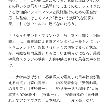
条項』」）。この期におよんでも、安倍総理はウイルス
との戦いを政局寄りに展開してしまうのだ。フェイクに
よる政治的パフォーマンスと政権維持のための国会対
応、法整備、そしてマスク2枚という漫画的な防疫対
策。これではウイルスに勝てないだろう。
「『ダイヤモンド・プリンセス』号 乗客に聞く『14日
間』」は、編集部による乗客インタビューをもとにした
ドキュメントだ。監禁された人々の切羽詰まった状況
が、苛酷な船内風景とともに、いま明らかになる。乗員
や救命スタッフの献身、人身御供にされた乗客の声を聴
け。
コロナ特集はほかに「感染拡大で露見した日本社会が抱
える弱点」（森山高至）、「内閣記者会は『安倍独裁』
の共犯者」（浅野健一）、「野党第一党の弱腰で“大政
翼賛会”の危険性」（横田一）、「安倍政権の『責任逃
れ』でアジアで進む『日本離れ』」（片岡亮）など。