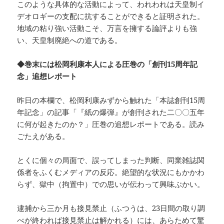
このような具体的な活動によって、われわれは天皇制イ
デオロギーの支配に抗することができると証明された。
地域の粘り強い活動こそ、万言を擁する論評よりも強
い、天皇制廃絶への道である。
◆巻末には松岡利康本人による圧巻の「創刊15周年記
念」追想レポート
昨日の本欄で、松岡利康みずから触れた「本誌創刊15周
年記念」の記事「『紙の爆弾』が創刊された二〇〇五年
に何が起きたのか？」圧巻の追想レポートである。読み
ごたえがある。
とくに個々の局面で、誤ってしまった判断、同業雑誌関
係者をふくむメディアの反応。絶望的な状況にもかかわ
らず、獄中（拘置中）での思いが伝わって興味ぶかい。
逮捕から三か月も接見禁止（ふつうは、23日間の取り調
べが終われば接見禁止は解かれる）には、あらためて驚