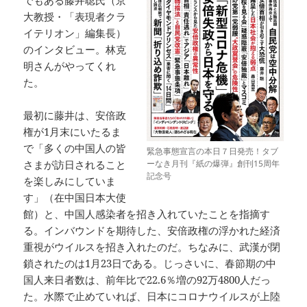
でもある藤井聡氏（京
大教授・「表現者クラ
イテリオン」編集長）
のインタビュー。林克
明さんがやってくれ
た。
最初に藤井は、安倍政
権が1月末にいたるま
で「多くの中国人の皆
緊急事態宣言の本日７日発売！タブ
さまが訪日されること
ーなき月刊『紙の爆弾』創刊15周年
記念号
を楽しみにしていま
す」（在中国日本大使
館）と、中国人感染者を招き入れていたことを指摘す
る。インバウンドを期待した、安倍政権の浮かれた経済
重視がウイルスを招き入れたのだ。ちなみに、武漢が閉
鎖されたのは1月23日である。じっさいに、春節期の中
国人来日者数は、前年比で22.6％増の92万4800人だっ
た。水際で止めていれば、日本にコロナウイルスが上陸