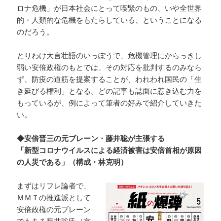
ロナ危機」が日本社会にとって喫緊のもの、いや全世界
的・人類的な危機をもたらしている、ということになる
のだろう。
とりわけ大言壮語のいっぽうで、危機管理にからっきし
弱い安倍政権のもとでは、その対応を批判するのみなら
ず、防疫の道筋を提案することが、われわれ国民の「生
き延びる権利」となる。どの記事も誌面に惹き込む力を
もっているが、例によって筆者の好みで紹介していきた
い。
◆安倍晋三の元ブレーン・藤井聡が主張する
「新型コロナウイルスによる経済被害は安倍首相が原因
の人災である」（構成・林克明）
まずはリフレ論者で、
ＭＭＴの推進派として
安倍政権の元ブレーン