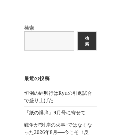
検索
検
索
最近の投稿
恒例の絆興行はRyuの引退試合
で盛り上げた！
『紙の爆弾』9月号に寄せて
戦争が‟対岸の火事“ではなくな
った2026年8月──今こそ〈反