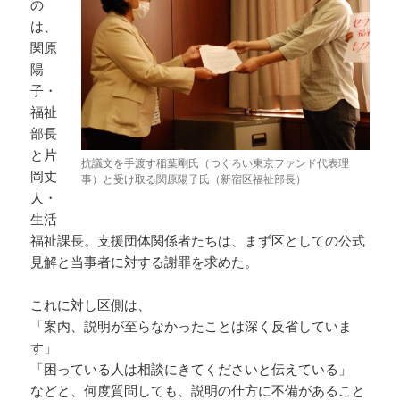
の
は、
関原
陽
子・
福祉
部長
と片
抗議文を手渡す稲葉剛氏（つくろい東京ファンド代表理
岡丈
事）と受け取る関原陽子氏（新宿区福祉部長）
人・
生活
福祉課長。支援団体関係者たちは、まず区としての公式
見解と当事者に対する謝罪を求めた。
これに対し区側は、
「案内、説明が至らなかったことは深く反省していま
す」
「困っている人は相談にきてくださいと伝えている」
などと、何度質問しても、説明の仕方に不備があること