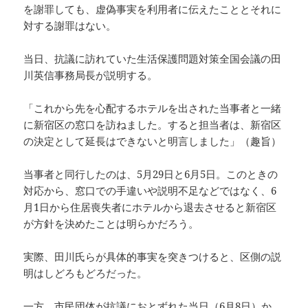
を謝罪しても、虚偽事実を利用者に伝えたこととそれに
対する謝罪はない。
当日、抗議に訪れていた生活保護問題対策全国会議の田
川英信事務局長が説明する。
「これから先を心配するホテルを出された当事者と一緒
に新宿区の窓口を訪ねました。すると担当者は、新宿区
の決定として延長はできないと明言しました」（趣旨）
当事者と同行したのは、5月29日と6月5日。このときの
対応から、窓口での手違いや説明不足などではなく、6
月1日から住居喪失者にホテルから退去させると新宿区
が方針を決めたことは明らかだろう。
実際、田川氏らが具体的事実を突きつけると、区側の説
明はしどろもどろだった。
一方、市民団体が抗議におとずれた当日（6月8日）か