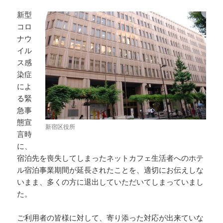
新型
コロ
ナウ
イル
ス感
染症
によ
る緊
急事
態宣
新宿区役所
言時
に、
宿泊先を喪失してしまったネットカフェ生活者へのホテ
ル宿泊事業期間が延長されたことを、適切にお伝えしな
いまま、多くの方に退出していただいてしまっていまし
た。
ご利用者の皆様に対して、寄り添った対応が出来ていな