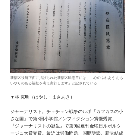
新宿区役所正面に掲げられた新宿区民憲章には、「心のふれあう おも
いやりのある福祉を考え実行します」と記されている
▼林 克明（はやし・まさあき）
ジャーナリスト。チェチェン戦争のルポ『カフカスの小
さな国』で第3回小学館ノンフィクション賞優秀賞、
『ジャーナリストの誕生』で第9回週刊金曜日ルポルタ
ージュ大賞受賞。最近は労働問題、国賠訴訟、新党結成