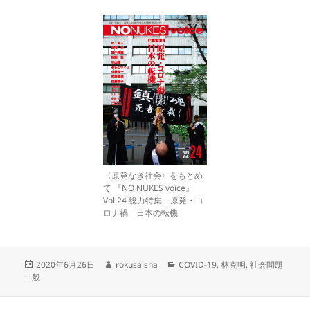
〈原発なき社会〉をもとめ
て 『NO NUKES voice』
Vol.24 総力特集 原発・コ
ロナ禍 日本の転機
投
作
カ
2020年6月26日
rokusaisha
COVID-19
,
林克明
,
社会問題
稿
成
テ
一般
日:
者
ゴ
リ
投