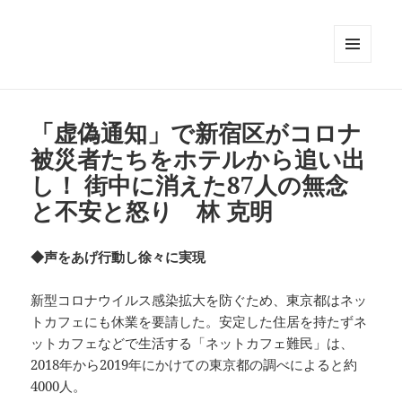
メニュ
ーとウ
ィジェ
ット
「虚偽通知」で新宿区がコロナ
被災者たちをホテルから追い出
し！ 街中に消えた87人の無念
と不安と怒り 林 克明
◆声をあげ行動し徐々に実現
新型コロナウイルス感染拡大を防ぐため、東京都はネッ
トカフェにも休業を要請した。安定した住居を持たずネ
ットカフェなどで生活する「ネットカフェ難民」は、
2018年から2019年にかけての東京都の調べによると約
4000人。