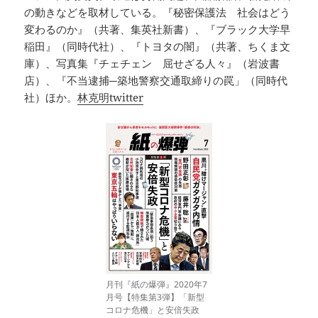
の動きなどを取材している。『秘密保護法 社会はどう
変わるのか』（共著、集英社新書）、『ブラック大学早
稲田』（同時代社）、『トヨタの闇』（共著、ちくま文
庫）、写真集『チェチェン 屈せざる人々』（岩波書
店）、『不当逮捕─築地警察交通取締りの罠」（同時代
社）ほか。
林克明twitter
月刊『紙の爆弾』2020年7
月号【特集第3弾】「新型
コロナ危機」と安倍失政