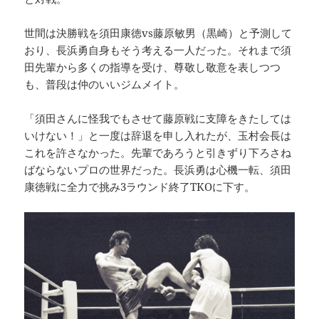
世間は決勝戦を須田康徳vs藤原敏男（黒崎）と予測して
おり、長浜勇自身もそう考える一人だった。それまで須
田先輩から多くの指導を受け、尊敬し敬意を表しつつ
も、普段は仲のいいジムメイト。
「須田さんに怪我でもさせて藤原戦に支障をきたしては
いけない！」と一度は辞退を申し入れたが、玉村会長は
これを許さなかった。先輩であろうと引きずり下ろさね
ばならないプロの世界だった。長浜勇は心機一転、須田
康徳戦に全力で挑み3ラウンド終了TKOに下す。