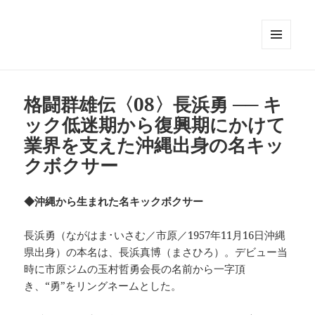
メニュ
ーとウ
ィジェ
ット
格闘群雄伝〈08〉長浜勇 ── キ
ック低迷期から復興期にかけて
業界を支えた沖縄出身の名キッ
クボクサー
◆沖縄から生まれた名キックボクサー
長浜勇（ながはま･いさむ／市原／1957年11月16日沖縄
県出身）の本名は、長浜真博（まさひろ）。デビュー当
時に市原ジムの玉村哲勇会長の名前から一字頂
き、“勇”をリングネームとした。