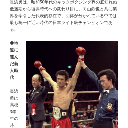
長浜勇は、昭和50年代のキックボクシング界の底知れぬ
低迷期から復興時代への変わり目に、向山鉄也と共に業
界を牽引した代表的存在で、団体が分かれている中では
最も統一に近い時代の日本ライト級チャンピオンであ
る。
◆地
道に
進ん
だ新
人時
代
長浜
勇は
高校
3年
生の
時、