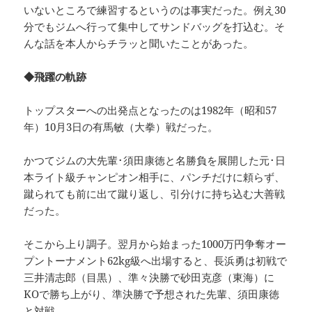
いないところで練習するというのは事実だった。例え30
分でもジムへ行って集中してサンドバッグを打込む。そ
んな話を本人からチラッと聞いたことがあった。
◆飛躍の軌跡
トップスターへの出発点となったのは1982年（昭和57
年）10月3日の有馬敏（大拳）戦だった。
かつてジムの大先輩･須田康徳と名勝負を展開した元･日
本ライト級チャンピオン相手に、パンチだけに頼らず、
蹴られても前に出て蹴り返し、引分けに持ち込む大善戦
だった。
そこから上り調子。翌月から始まった1000万円争奪オー
プントーナメント62kg級へ出場すると、長浜勇は初戦で
三井清志郎（目黒）、準々決勝で砂田克彦（東海）に
KOで勝ち上がり、準決勝で予想された先輩、須田康徳
と対戦。