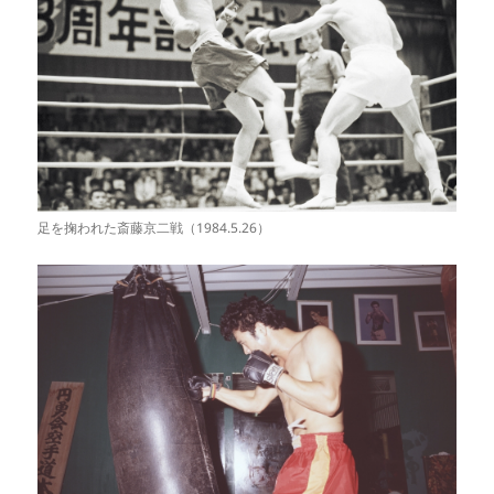
足を掬われた斎藤京二戦（1984.5.26）