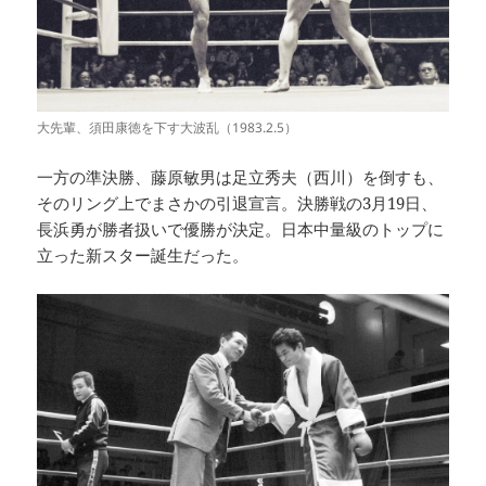
大先輩、須田康徳を下す大波乱（1983.2.5）
一方の準決勝、藤原敏男は足立秀夫（西川）を倒すも、
そのリング上でまさかの引退宣言。決勝戦の3月19日、
長浜勇が勝者扱いで優勝が決定。日本中量級のトップに
立った新スター誕生だった。