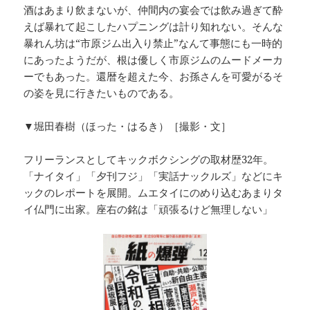
酒はあまり飲まないが、仲間内の宴会では飲み過ぎて酔
えば暴れて起こしたハプニングは計り知れない。そんな
暴れん坊は“市原ジム出入り禁止”なんて事態にも一時的
にあったようだが、根は優しく市原ジムのムードメーカ
ーでもあった。還暦を超えた今、お孫さんを可愛がるそ
の姿を見に行きたいものである。
▼堀田春樹（ほった・はるき）［撮影・文］
フリーランスとしてキックボクシングの取材歴32年。
「ナイタイ」「夕刊フジ」「実話ナックルズ」などにキ
ックのレポートを展開。ムエタイにのめり込むあまりタ
イ仏門に出家。座右の銘は「頑張るけど無理しない」