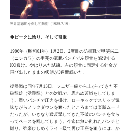
三井清志郎を倒し初防衛（1985.7.19）
◆ピークに陰り、そして引退
1986年（昭和61年）1月2日、2度目の防衛戦で甲斐栄二
（ニシカワ）の甲斐の豪腕パンチで左頬骨を陥没する
KO負け。やはり来た試練。左の頬骨に固定する針金が
飛び出したままの状態が3週間続いた。
復帰戦は同年7月13日、フェザー級から上がってきた不
破龍雄（活殺龍）との対戦で、思わぬ苦戦をしてしま
う。重いパンチで圧力を掛け、ローキックでスリップ気
味ながらノックダウンを奪ったところまでは楽勝ムード
だったが、いきなり猛反撃してきた不破のパンチを食ら
ってペースを乱してしまう。今迄に無い乱れたパンチと
蹴り。強豪ひしめくライト級で再び王座を狙うには、か