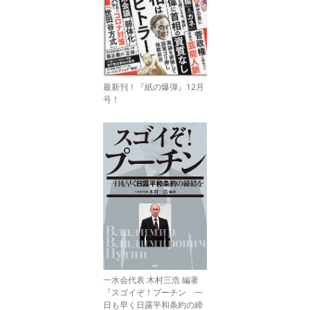
最新刊！『紙の爆弾』12月
号！
一水会代表 木村三浩 編著
『スゴイぞ！プーチン 一
日も早く日露平和条約の締