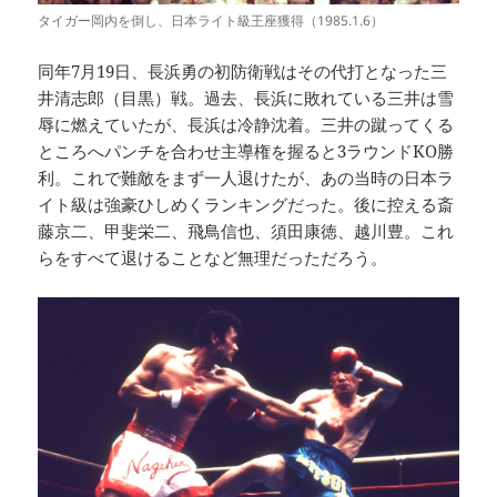
タイガー岡内を倒し、日本ライト級王座獲得（1985.1.6）
同年7月19日、長浜勇の初防衛戦はその代打となった三
井清志郎（目黒）戦。過去、長浜に敗れている三井は雪
辱に燃えていたが、長浜は冷静沈着。三井の蹴ってくる
ところへパンチを合わせ主導権を握ると3ラウンドKO勝
利。これで難敵をまず一人退けたが、あの当時の日本ラ
イト級は強豪ひしめくランキングだった。後に控える斎
藤京二、甲斐栄二、飛鳥信也、須田康徳、越川豊。これ
らをすべて退けることなど無理だっただろう。