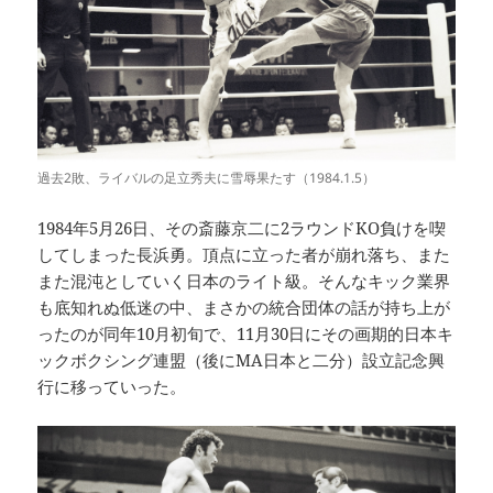
過去2敗、ライバルの足立秀夫に雪辱果たす（1984.1.5）
1984年5月26日、その斎藤京二に2ラウンドKO負けを喫
してしまった長浜勇。頂点に立った者が崩れ落ち、また
また混沌としていく日本のライト級。そんなキック業界
も底知れぬ低迷の中、まさかの統合団体の話が持ち上が
ったのが同年10月初旬で、11月30日にその画期的日本キ
ックボクシング連盟（後にMA日本と二分）設立記念興
行に移っていった。