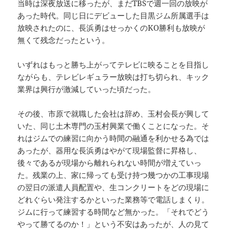
当時は深夜放送に移ったが、まだTBSで週一回の放映が
あった時代。同じ日にデビューした目黒ジム所属選手は
放映されたのに、長浜勇はせっかくのKO勝利も放映が
無くて残念だったという。
いずれはもっと勝ち上がってテレビに映ることを目指し
ながらも、テレビレギュラー放映は打ち切られ、キック
業界は興行が激減していった頃だった。
その後、市原で就職した会社は辞め、玉村会長が興して
いた、同じ土木専門の玉村興業で働くことになった。そ
れはジムでの練習に向かう時間の融通を利かせる為では
あったが、器用な長浜勇はやがて現場監督に昇格し、
後々であるが現場から離れられない時間が増えていっ
た。残業の上、家に帰っても受け持つ幾つかの工事現場
の翌日の派遣人員配置や、生コンクリートをどの現場に
どれぐらい発注するかといった業務等で電話しまくり。
ジムに行って練習する時間など無かった。「それでどう
やって勝てるのか！」という不安はあったが、人の見て