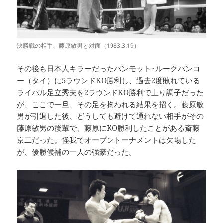
決勝戦の相手、藤原敏男と対面（1983.3.19）
その後も日本人キラーだったバンモット･ルークバンコ
ー（タイ）に5ラウンドKO勝利し、過去2度敗れている
ライバル足立秀夫を2ラウンドKO勝利で上り調子だった
が、ここで一旦、その足を掬われる結果を招く。藤原敏
男が引退した後、どうしても避けて通れない相手がその
藤原敏男の後輩で、藤原にKO勝利したことがある斎藤
京二だった。怪我でオープントーナメントは欠場した
が、優勝候補の一人の強豪だった。