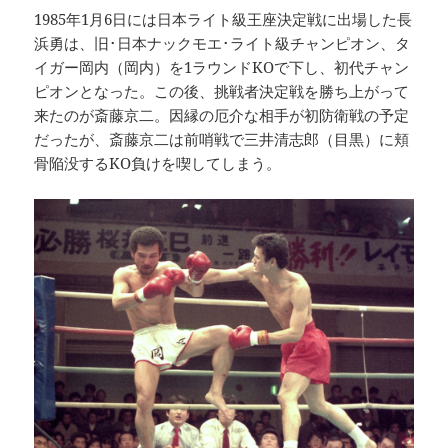
1985年1月6日には日本ライト級王座決定戦に出場した長
浜勇は、旧･日本ナックモエ･ライト級チャンピオン、タ
イガー岡内（岡内）を1ラウンドKOで下し、初代チャン
ピオンとなった。この後、挑戦者決定戦を勝ち上がって
来たのが斎藤京二。因縁の厄介な相手が初防衛戦の予定
だったが、斎藤京二は前哨戦で三井清志郎（目黒）に頬
骨陥没するKO負けを喫してしまう。