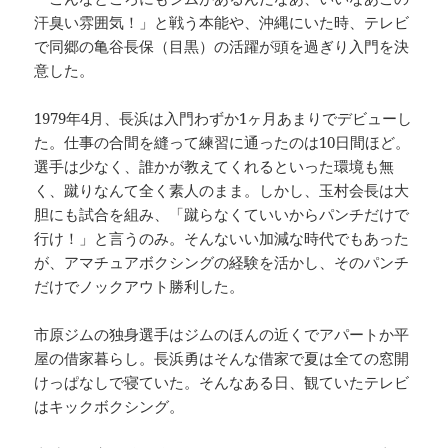
汗臭い雰囲気！」と戦う本能や、沖縄にいた時、テレビ
で同郷の亀谷長保（目黒）の活躍が頭を過ぎり入門を決
意した。
1979年4月、長浜は入門わずか1ヶ月あまりでデビューし
た。仕事の合間を縫って練習に通ったのは10日間ほど。
選手は少なく、誰かが教えてくれるといった環境も無
く、蹴りなんて全く素人のまま。しかし、玉村会長は大
胆にも試合を組み、「蹴らなくていいからパンチだけで
行け！」と言うのみ。そんないい加減な時代でもあった
が、アマチュアボクシングの経験を活かし、そのパンチ
だけでノックアウト勝利した。
市原ジムの独身選手はジムのほんの近くでアパートか平
屋の借家暮らし。長浜勇はそんな借家で夏は全ての窓開
けっぱなしで寝ていた。そんなある日、観ていたテレビ
はキックボクシング。