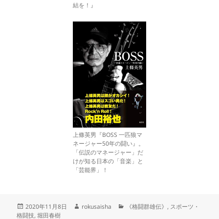
結を！』
上條英男『BOSS 一匹狼マ
ネージャー50年の闘い』。
「伝説のマネージャー」だ
けが知る日本の「音楽」と
「芸能界」！
投
作
カ
2020年11月8日
rokusaisha
《格闘群雄伝》
,
スポーツ・
稿
成
テ
格闘技
,
堀田春樹