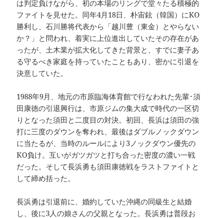
は判定負けながら、初の本場のリングで堂々たる積極的
ファイトを見せた。同年4月18日、朴宙鉉（韓国）にKO
勝利し、石川勝将代表から「越川豊（東金）とやらない
か？」と問われ、着実に上位進出していたその存在があ
ったが、土木業が拡大化してきた背景と、すでに妻子あ
る守るべき家庭を持っていたこともあり、密かに引退を
決意していた。
1988年9月、地元の市原臨海体育館で行なわれた先輩･須
田康徳の引退興行は、市原ジムの集大成で時代の一区切
りとなった須田と二度目の対決。初回、長浜は須田の強
打に三度のダウンを奪われ、最後はダブルノックダウン
に当たるが、当時のルールにより3ノックダウン優先の
KO負け。互いがガツガツと打ち合った密度の濃い一戦
だった。そして長浜勇も須田康徳戦をラストファイトと
して締め括った。
長浜勇は引退前に、婚約していた沖縄の同級生と結婚
し、後に3人の娘さんの父親となった。長浜勇は普段お