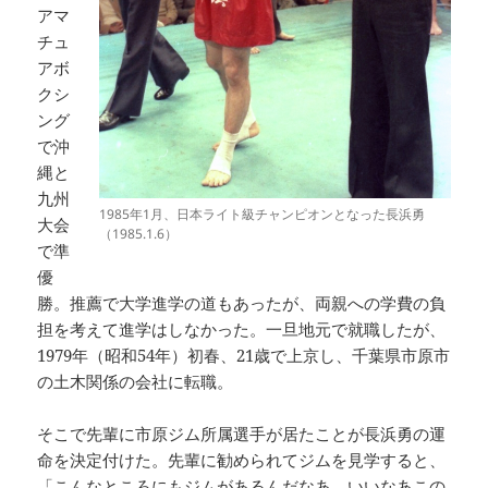
アマ
チュ
アボ
クシ
ング
で沖
縄と
九州
1985年1月、日本ライト級チャンピオンとなった長浜勇
大会
（1985.1.6）
で準
優
勝。推薦で大学進学の道もあったが、両親への学費の負
担を考えて進学はしなかった。一旦地元で就職したが、
1979年（昭和54年）初春、21歳で上京し、千葉県市原市
の土木関係の会社に転職。
そこで先輩に市原ジム所属選手が居たことが長浜勇の運
命を決定付けた。先輩に勧められてジムを見学すると、
「こんなところにもジムがあるんだなあ、いいなあこの