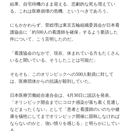
結果、自宅待機のまま迎える、悲劇的な死も増えてい
る。これは医療崩壊の危機、というべきであろう。
にもかかわらず、菅総理は東京五輪組織委員会が日本看
護協会に「約500人の看護師を確保」するよう要請した
件について、こう言明したのだ。
「看護協会のなかで、現在、休まれている方もたくさん
いると聞いている。そうしたことは可能だ」
そもそも、このオリンピックへの500人動員に対して
は、医療団体からの抗議が殺到していた。
日本医療労働組合連合会は、4月30日に談話を発表。
「オリンピック開会までにコロナ感染が落ち着く見通し
などまったくない」として「患者と看護師のいのちや健
康を犠牲にしてまでオリンピック開催に固執しなければ
ならないのかと、強い憤りを感じる」と明らかにしてい
る。