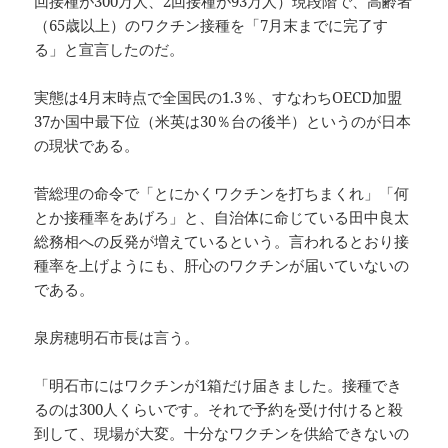
回接種が300万人、2回接種が93万人）現段階で、高齢者
（65歳以上）のワクチン接種を「7月末までに完了す
る」と宣言したのだ。
実態は4月末時点で全国民の1.3％、すなわちOECD加盟
37か国中最下位（米英は30％台の後半）というのが日本
の現状である。
菅総理の命令で「とにかくワクチンを打ちまくれ」「何
とか接種率をあげろ」と、自治体に命じている田中良太
総務相への反発が増えているという。言われるとおり接
種率を上げようにも、肝心のワクチンが届いていないの
である。
泉房穂明石市長は言う。
「明石市にはワクチンが1箱だけ届きました。接種でき
るのは300人くらいです。それで予約を受け付けると殺
到して、現場が大変。十分なワクチンを供給できないの