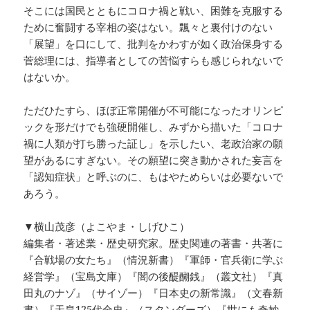
そこには国民とともにコロナ禍と戦い、困難を克服する
ために奮闘する宰相の姿はない。飄々と裏付けのない
「展望」を口にして、批判をかわすが如く政治保身する
菅総理には、指導者としての苦悩すらも感じられないで
はないか。
ただひたすら、ほぼ正常開催が不可能になったオリンピ
ックを形だけでも強硬開催し、みずから描いた「コロナ
禍に人類が打ち勝った証し」を示したい、老政治家の願
望があるにすぎない。その願望に突き動かされた妄言を
「認知症状」と呼ぶのに、もはやためらいは必要ないで
あろう。
▼横山茂彦（よこやま・しげひこ）
編集者・著述業・歴史研究家。歴史関連の著書・共著に
『合戦場の女たち』（情況新書）『軍師・官兵衛に学ぶ
経営学』（宝島文庫）『闇の後醍醐銭』（叢文社）『真
田丸のナゾ』（サイゾー）『日本史の新常識』（文春新
書）『天皇125代全史』（スタンダーズ）『世にも奇妙