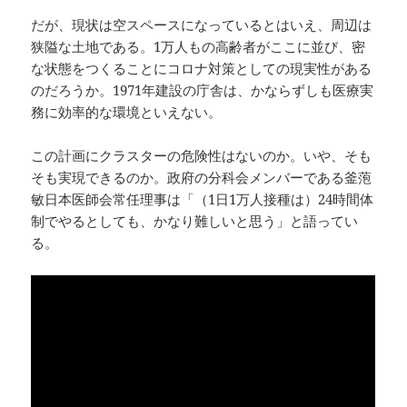
だが、現状は空スペースになっているとはいえ、周辺は
狭隘な土地である。1万人もの高齢者がここに並び、密
な状態をつくることにコロナ対策としての現実性がある
のだろうか。1971年建設の庁舎は、かならずしも医療実
務に効率的な環境といえない。
この計画にクラスターの危険性はないのか。いや、そも
そも実現できるのか。政府の分科会メンバーである釜萢
敏日本医師会常任理事は「（1日1万人接種は）24時間体
制でやるとしても、かなり難しいと思う」と語ってい
る。