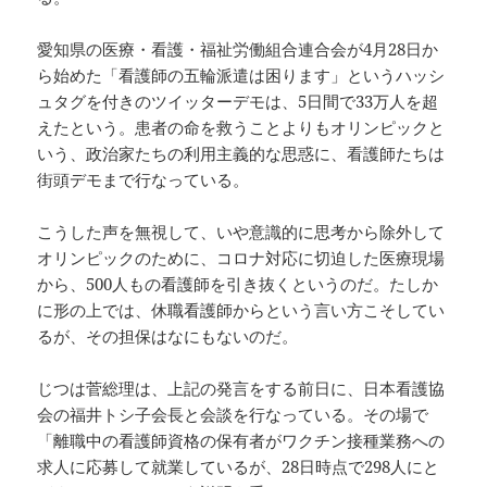
愛知県の医療・看護・福祉労働組合連合会が4月28日か
ら始めた「看護師の五輪派遣は困ります」というハッシ
ュタグを付きのツイッターデモは、5日間で33万人を超
えたという。患者の命を救うことよりもオリンピックと
いう、政治家たちの利用主義的な思惑に、看護師たちは
街頭デモまで行なっている。
こうした声を無視して、いや意識的に思考から除外して
オリンピックのために、コロナ対応に切迫した医療現場
から、500人もの看護師を引き抜くというのだ。たしか
に形の上では、休職看護師からという言い方こそしてい
るが、その担保はなにもないのだ。
じつは菅総理は、上記の発言をする前日に、日本看護協
会の福井トシ子会長と会談を行なっている。その場で
「離職中の看護師資格の保有者がワクチン接種業務への
求人に応募して就業しているが、28日時点で298人にと