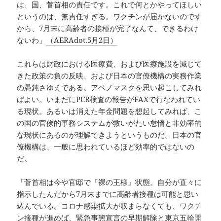
は、国、菅首相の責任です。これで何とかやってほしい
というのは、無責任すぎる。ワクチンが届かないのです
から、7月末に高齢者の接種が完了なんて、できるわけ
ないわ」
（AERAdot.5月2日）
これらは財政における医療費、および医療施設を減じて
きた政策の負の反映、および日本の官僚機構の実務作業
の愚鈍さゆえである。アベノマスクを思い起こしてみれ
ばよい。いまだにPCR検査の報告がFAXで行なわれてい
る現状。あるいは消えた年金問題を想起してみれば、こ
の国の官僚的事務システムが救いがたい怠惰と非効率的
な現状にあるのが理解できようというものだ。日本の官
僚機構は、一般に思われているほど効率的ではないの
だ。
「菅首相は今や官邸で『裸の王様』状態。自分が直々に
指示したんだから7月末までに高齢者接種は可能と思い
込んでいる。コロナ感染拡大が収まらなくても、ワクチ
ン接種が進めば、緊急事態宣言の早期解除と東京五輪開