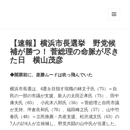
メニュ
ーとウ
ィジェ
ット
【速報】横浜市長選挙 野党候
補が勝つ！ 菅総理の命脈が尽き
た日 横山茂彦
◆開票前に、楽勝ムードは吹っ飛んでいた
横浜市長選は、4選を目指す現職の林文子氏（75）＝自
民の一部の市議が支援、新人の太田正孝氏（75）、田中
康夫氏（65）、小此木八郎氏（56）＝菅総理と自民市議
が支持、坪倉良和氏（70）、福田峰之氏（57）、山中竹
春氏（48）＝立民推薦・共産支援、松沢成文氏（63）の
7人の計8人が立候補し、野党共闘の山中氏が当選した。