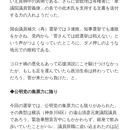
いえ異例中の異例である。さらに菅総理は有権者に「衆
議院議員菅義偉」の名で小此木氏を支持する文書を送付
する力の入れようだった。
国会議員補欠（再）選挙では３連敗。知事選挙でも連敗
をかさね、党内から「菅さんでは総選挙は戦えない」と
いう声がつよくなっていたところに、ダメ押しのような
地元での敗戦である。
コロナ禍の悪化もあって応援演説にこそ駆けつけなかっ
たが、もしも足を運んでいたら政治生命は終わっていた
だろう。菅が来たから負けた、と。
◆公明党の集票力に陰り
今回の選挙では、公明党の集票力にも陰りがみられた。
その典型は横浜（神奈川6区）の遠山清彦元衆議院議員
であろう。緊急事態宣言中にもかかわらず、銀座で飲み
歩いていたことがバレ、議員辞職に追い込まれたのは記