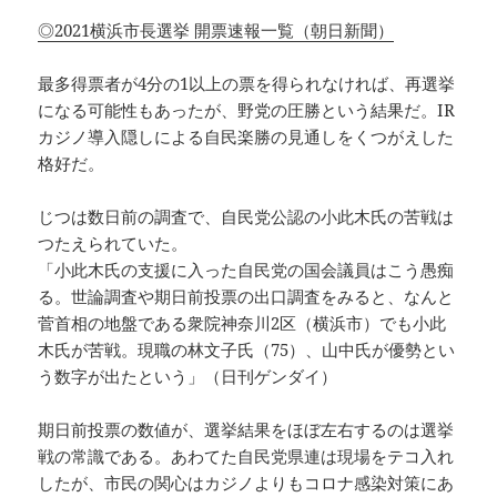
◎2021横浜市長選挙 開票速報一覧（朝日新聞）
最多得票者が4分の1以上の票を得られなければ、再選挙
になる可能性もあったが、野党の圧勝という結果だ。IR
カジノ導入隠しによる自民楽勝の見通しをくつがえした
格好だ。
じつは数日前の調査で、自民党公認の小此木氏の苦戦は
つたえられていた。
「小此木氏の支援に入った自民党の国会議員はこう愚痴
る。世論調査や期日前投票の出口調査をみると、なんと
菅首相の地盤である衆院神奈川2区（横浜市）でも小此
木氏が苦戦。現職の林文子氏（75）、山中氏が優勢とい
う数字が出たという」（日刊ゲンダイ）
期日前投票の数値が、選挙結果をほぼ左右するのは選挙
戦の常識である。あわてた自民党県連は現場をテコ入れ
したが、市民の関心はカジノよりもコロナ感染対策にあ