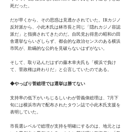
死だった。
だが早くから、その思惑は見透かされていた。IRカジノ
反対派から、小此木氏は林市長と同じ「隠れカジノ容認
派だ」と指摘されてきたのだ。自民党お得意の昭和の田
舎選挙ならいざしらず、都会的な政治センスのある横浜
市民が、欺瞞的な公約を見破らないはずがない。
そして、取り込んだはずの藤木幸夫氏も「横浜で負け
て、菅政権は終わりだ」と公言していたのである。
◆やっぱり菅総理では選挙は勝てない
支持率の低下がいちじるしいわが菅義偉総理は、7月下
旬には横浜市内で配布されたタウン誌で小此木氏支援を
表明していた。
市長選レベルで総理が支持を明確にするのは、地元とは