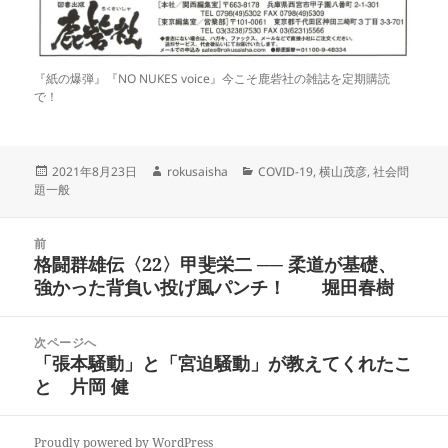
『紙の爆弾』『NO NUKES voice』今こそ鹿砦社の雑誌を定期購読
で！
投
作
カ
2021年8月23日
rokusaisha
COVID-19
,
横山茂彦
,
社会問
稿
成
テ
題一般
日:
者
ゴ
リ
投
ー
前
稿
格闘群雄伝〈22〉甲斐栄二 ── 柔道が基礎、
前
ナ
強かった背負い投げ風パンチ！ 堀田春樹
の
ビ
投
ゲ
稿:
次ページへ
ー
「張本騒動」と「宮迫騒動」が教えてくれたこ
次
シ
と 片岡 健
の
ョ
投
ン
稿:
Proudly powered by WordPress