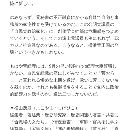
憶に新しい。
のみならず、元秘書の不正融資にかかる容疑で自宅と事
務所の家宅捜査を受けているのだ。この公明党議員の
「自民党政治家化」に、創価学会幹部は危機感をつよめ
ているという。そしてこの遠山元議員も例にもれず、IR
カジノ推進派なのである。こうなると、横浜菅王国の崩
壊というべきかもしれない。
もはや菅総理には、9月の早い段階での総理大臣辞職し
かない。自民党総裁の座にしがみつくことで「菅おろ
し」と言われる惨めな末期を遂げ、党史に芳しくない名
を残すのか、それとも後継指名をすることで党内に政治
的影響力を残すのか。道は二つしかないのだ。
▼横山茂彦（よこやま・しげひこ）
編集者・著述業・歴史研究家。歴史関連の著書・共著に
『合戦場の女たち』（情況新書）『軍師・官兵衛に学ぶ
経営学』（宝島文庫）『闇の後醍醐銭』（叢文社）『真