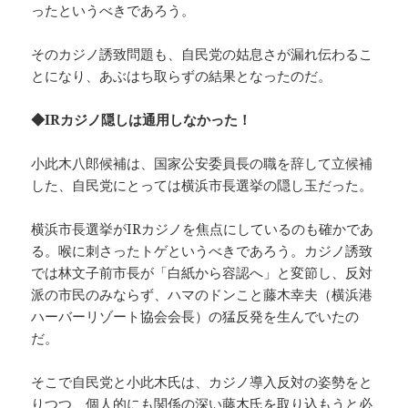
ったというべきであろう。
そのカジノ誘致問題も、自民党の姑息さが漏れ伝わるこ
とになり、あぶはち取らずの結果となったのだ。
◆IRカジノ隠しは通用しなかった！
小此木八郎候補は、国家公安委員長の職を辞して立候補
した、自民党にとっては横浜市長選挙の隠し玉だった。
横浜市長選挙がIRカジノを焦点にしているのも確かであ
る。喉に刺さったトゲというべきであろう。カジノ誘致
では林文子前市長が「白紙から容認へ」と変節し、反対
派の市民のみならず、ハマのドンこと藤木幸夫（横浜港
ハーバーリゾート協会会長）の猛反発を生んでいたの
だ。
そこで自民党と小此木氏は、カジノ導入反対の姿勢をと
りつつ、個人的にも関係の深い藤木氏を取り込もうと必