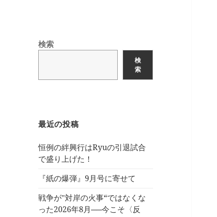
検索
検
索
最近の投稿
恒例の絆興行はRyuの引退試合
で盛り上げた！
『紙の爆弾』9月号に寄せて
戦争が‟対岸の火事“ではなくな
った2026年8月──今こそ〈反