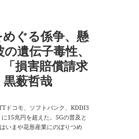
をめぐる係争、懸
波の遺伝子毒性、
、「損害賠償請求
 黒薮哲哉
Tドコモ、ソフトバンク、KDDI3
うに15兆円を超えた。5Gの普及と
はいまや花形産業にのぼりつめ