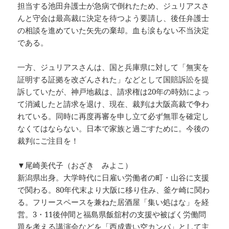
担当する池田弁護士が急病で倒れたため、ジュリアスさ
んと守会は最高裁に決定を待つよう要請し、後任弁護士
の相談を進めていた矢先の棄却。血も涙もない不当決定
である。
一方、ジュリアスさんは、国と兵庫県に対して「無実を
証明する証拠を改ざんされた」などとして国賠訴訟を提
訴していたが、神戸地裁は、請求権は20年の時効によっ
て消滅したと請求を退け、現在、裁判は大阪高裁で争わ
れている。同時に再度再審を申し立て必ず無罪を確定し
なくてはならない。日本で家族と過ごすために。今後の
裁判にご注目を！
▼尾崎美代子（おざき みよこ）
新潟県出身。大学時代に日雇い労働者の町・山谷に支援
で関わる。80年代末より大阪に移り住み、釜ケ崎に関わ
る。フリースペースを兼ねた居酒屋「集い処はな」を経
営。3・11後仲間と福島県飯舘村の支援や被ばく労働問
題を考える講演会などを「西成青い空カンパ」として主