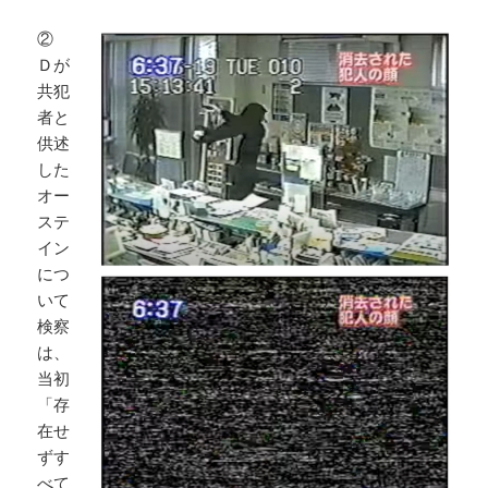
②
Ｄが
共犯
者と
供述
した
オー
ステ
イン
につ
いて
検察
は、
当初
「存
在せ
ずす
べて