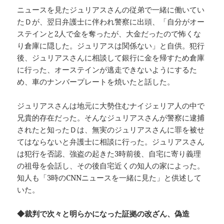
ニュースを見たジュリアスさんの従弟で一緒に働いてい
たＤが、翌日弁護士に伴われ警察に出頭、「自分がオー
ステインと2人で金を奪ったが、大金だったので怖くな
り倉庫に隠した。ジュリアスは関係ない」と自供。犯行
後、ジュリアスさんに相談して銀行に金を帰すため倉庫
に行った、オーステインが逃走できないようにするた
め、車のナンバープレートを焼いたと話した。
ジュリアスさんは地元に大勢住むナイジェリア人の中で
兄貴的存在だった。そんなジュリアスさんが警察に逮捕
されたと知ったＤは、無実のジュリアスさんに罪を被せ
てはならないと弁護士に相談に行った。ジュリアスさん
は犯行を否認、強盗の起きた3時前後、自宅に寄り義理
の祖母を会話し、その後自宅近くの知人の家によった。
知人も「3時のCNNニュースを一緒に見た」と供述して
いた。
◆裁判で次々と明らかになった証拠の改ざん、偽造