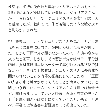
検察は、犯行に使われた車はジュリアスさんのもので、
犯行後に金などを隠していた倉庫は、ジュリアスさんし
か開けられないとして、ジュリアスさんを実行犯の一人
と断定したが、裁判では、子ども騙しのような嘘が次々
と明らかにされた。
① 警察は、「近くでジュリアスさんを見た」という通
報をもとに倉庫に出向き、隙間から覗いたら車が見え
た、しかし正面の扉が開かなかったので、左横の窓から
入ったと証言。しかし、その窓は半分が鉄格子、半分は
内側に資材運搬用エレベーターで塞がれ入れる状態では
なかった。それでも検察は、ジュリアスさん以外倉庫を
開けられないことを有罪の証拠にしているため、「正面
の大きな扉は鍵がかかって入ることが出来なかった」と
嘘をつき通した。一方、ジュリアスさんは日中は施錠せ
ず、開けっ放しにしていたと証言、倉庫所有者の奥さん
も「倉庫が開きっぱなしになっていたことがある」と述
べ、再審では陳述書を新証拠として提出していた。