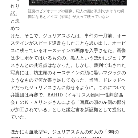
作り
証拠のビデオテープの画像。犯人の顔が判別できそうな瞬
話」
間になるとノイズ（砂嵐）が入って映っていない
と決
めつ
けた。そこで、ジュリアスさんは、事件の一月前、オー
ステインがスピード違反をしたことを思い出し、オービ
スに残っているオーステインの画像を入手させた。画像
は少しボケてはいるものの、黒人というほかにジュリア
スさんとの共通点はなかった。しかし、裁判で出された
写真には、坊主頭のオーステインの頭に黒いマジックの
ようなもので何か書き足してあった。当時、ドレッドヘ
アだったジュリアスさんに似せるように。これについて
弁護団は再審で、BAHID（イギリス人物同一性判定協
会）のＫ・Ａリンジさんによる「写真の頭の左側の部分
が加工されている」とした鑑定書を新証拠として提出し
ていた。
ほかにも血液型や、ジュリアスさんの知人の「3時の