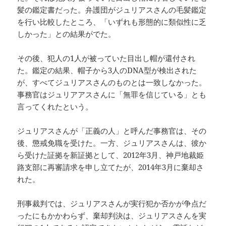
髪の鑑定書だった。弁護団がジュリアスさんの毛髪鑑定
を行い比較したところ、「いずれも形態的に類似性に乏
しかった」との結果がでた。
その後、犯人の1人が被っていた目出し帽が還付され
た。鑑定の結果、帽子から3人のDNA型が検出された
が、すべてジュリアスさんのものとは一致しなかった。
事務官はジュリアアスさんに「無罪を信じている」とも
言ってくれたという。
ジュリアスさんが「正義の人」と呼んだ事務官は、その
後、懲戒免職を受けた。一方、ジュリアスさんは、彼か
ら受けた証拠を新証拠として、2012年3月、神戸地裁姫
路支部に再審請求を申し立てたが、2014年3月に棄却さ
れた。
刑事裁判では、ジュリアスさんが実行犯か否かが争点だ
ったにもかかわらず、棄却判決は、ジュリアスさんを実