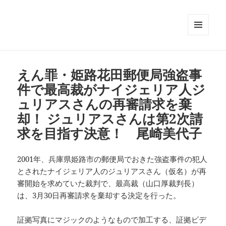
メニュ
ーとウ
ィジェ
ット
えん罪・姫路花田郵便局強盗事
件で最高裁がナイジェリア人ジ
ュリアスさんの再審請求を棄
却！ ジュリアスさんは第2次請
求を目指す決意！ 尾崎美代子
2001年、兵庫県姫路市の郵便局でおきた強盗事件の犯人
とされたナイジェリア人のジュリアスさん（仮名）が再
審開始を求めていた裁判で、最高裁（山口厚裁判長）
は、3月30日再審請求を棄却する決定を行った。
証拠写真にマジックのようなもので加工する、証拠ビデ