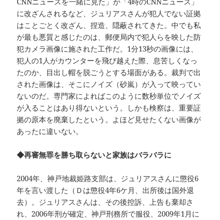
CNNニュースを一緒に見た」が「4時のCNNニュース」
に改ざんされるなど、ジュリアスさんが犯人でない証拠
はことごとく改ざん、捏造、隠蔽されてきた。中でも私
が最も悪質と感じたのは、郵便局内で犯人らを映した防
犯カメラ画像に施された工作だ。1分13秒の画像には、
犯人の1人がカウンターを飛び越えた際、息苦しくなっ
たのか、目出し帽を脱ごうとする場面がある。裁判で出
された画像は、そこにノイズ（砂嵐）が入って映ってい
ないのだ。専門家によればこのように数秒単位でノイズ
が入ることはあり得ないという。しかも検察は、重要証
拠の原本を廃棄したという。よほど見せたくない画像が
あったに違いない。
◆再審無罪を勝ち取らないと家族はバラバラに
2004年、神戸地裁姫路支部は、ジュリアスさんに懲役6
年を言い渡した（Ｄは懲役4年6ケ月、出所後は国外退
去）。ジュリアスさんは、その後控訴、上告も棄却さ
れ、2006年刑が確定、神戸刑務所で服役、2009年1月に