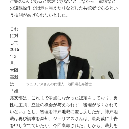
行犯の1人であると認定できないとしながら、電話など
の遠隔操作で指示を与えたりなどした共犯者であるとい
う推測が妨げられないとした。
これ
に対
して
2016
年3
月、
大阪
高裁
は
ジュリアスさんの代理人・池田崇志弁護士
「姫
路支部は、これまで争点になかった認定をしており、男
性に主張、立証の機会が与えられず、審理が尽くされて
いない」とし、審理を神戸地裁に差し戻したが、神戸地
裁は再び請求を棄却、ジュリアスさんは、最高裁に上告
を申し立てていたが、今回棄却された。しかも、裁判を