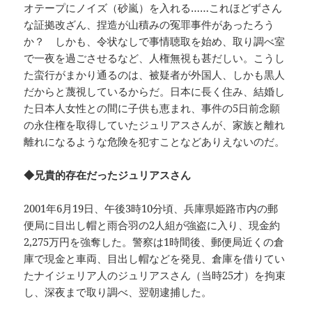
オテープにノイズ（砂嵐）を入れる……これほどずさん
な証拠改ざん、捏造が山積みの冤罪事件があったろう
か？ しかも、令状なしで事情聴取を始め、取り調べ室
で一夜を過ごさせるなど、人権無視も甚だしい。こうし
た蛮行がまかり通るのは、被疑者が外国人、しかも黒人
だからと蔑視しているからだ。日本に長く住み、結婚し
た日本人女性との間に子供も恵まれ、事件の5日前念願
の永住権を取得していたジュリアスさんが、家族と離れ
離れになるような危険を犯すことなどありえないのだ。
◆兄貴的存在だったジュリアスさん
2001年6月19日、午後3時10分頃、兵庫県姫路市内の郵
便局に目出し帽と雨合羽の2人組が強盗に入り、現金約
2,275万円を強奪した。警察は1時間後、郵便局近くの倉
庫で現金と車両、目出し帽などを発見、倉庫を借りてい
たナイジェリア人のジュリアスさん（当時25才）を拘束
し、深夜まで取り調べ、翌朝逮捕した。