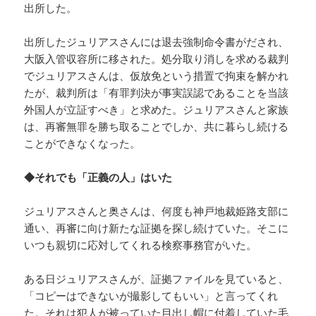
出所した。
出所したジュリアスさんには退去強制命令書がだされ、
大阪入管収容所に移された。処分取り消しを求める裁判
でジュリアスさんは、仮放免という措置で拘束を解かれ
たが、裁判所は「有罪判決が事実誤認であることを当該
外国人が立証すべき」と求めた。ジュリアスさんと家族
は、再審無罪を勝ち取ることでしか、共に暮らし続ける
ことができなくなった。
◆それでも「正義の人」はいた
ジュリアスさんと奥さんは、何度も神戸地裁姫路支部に
通い、再審に向け新たな証拠を探し続けていた。そこに
いつも親切に応対してくれる検察事務官がいた。
ある日ジュリアスさんが、証拠ファイルを見ていると、
「コピーはできないが撮影してもいい」と言ってくれ
た。それは犯人が被っていた目出し帽に付着していた毛