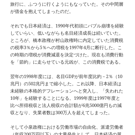
旅行に、ふつうに行くようにもなっていた。その中間層
が借金を抱えてしまったのだ。
それでも日本経済は、1990年代初頭にバブル崩壊を経験
していらい、低いながらも名目経済成長は続いていた。
ところが、橋本政権が村山政権時に内定していた消費税
の税率3％から5％への増税を1997年4月に断行した。こ
の時期の増税が消費減退を決定づけた。現在も消費行動
を「節約」に走らせている元凶が、この消費税である。
翌年の1998年度には、名目GDPが前年度比約－2％（10
兆円）の502兆円まで縮小した。これ以降、日本経済は
未経験の本格的デフレーションへと突入し、「失われた
10年」を経験することになる。1999年度は1997年度と
比べ所得税収と法人税収の合計額が6兆5000億円もの減
収となり、失業者数は300万人を超えてしまった。
そして小泉政権における労働市場の自由化、派遣労働者
（年収200万円以下）の大量発生として、日本経済の屋