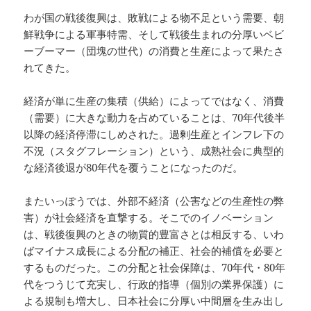
わが国の戦後復興は、敗戦による物不足という需要、朝
鮮戦争による軍事特需、そして戦後生まれの分厚いベビ
ーブーマー（団塊の世代）の消費と生産によって果たさ
れてきた。
経済が単に生産の集積（供給）によってではなく、消費
（需要）に大きな動力を占めていることは、70年代後半
以降の経済停滞にしめされた。過剰生産とインフレ下の
不況（スタグフレーション）という、成熟社会に典型的
な経済後退が80年代を覆うことになったのだ。
またいっぽうでは、外部不経済（公害などの生産性の弊
害）が社会経済を直撃する。そこでのイノベーション
は、戦後復興のときの物質的豊富さとは相反する、いわ
ばマイナス成長による分配の補正、社会的補償を必要と
するものだった。この分配と社会保障は、70年代・80年
代をつうじて充実し、行政的指導（個別の業界保護）に
よる規制も増大し、日本社会に分厚い中間層を生み出し