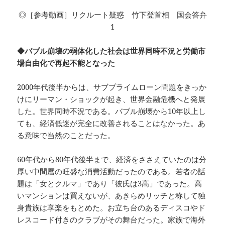
◎［参考動画］リクルート疑惑 竹下登首相 国会答弁
1
◆バブル崩壊の弱体化した社会は世界同時不況と労働市
場自由化で再起不能となった
2000年代後半からは、サブプライムローン問題をきっか
けにリーマン・ショックが起き、世界金融危機へと発展
した。世界同時不況である。バブル崩壊から10年以上し
ても、経済低迷が完全に改善されることはなかった。あ
る意味で当然のことだった。
60年代から80年代後半まで、経済をささえていたのは分
厚い中間層の旺盛な消費活動だったのである。若者の話
題は「女とクルマ」であり「彼氏は3高」であった。高
いマンションは買えないが、あきらめリッチと称して独
身貴族は享楽をもとめた。お立ち台のあるディスコやド
レスコード付きのクラブがその舞台だった。家族で海外