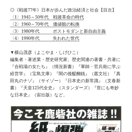
◎《戦後77年》日本が歩んだ政治経済と社会【目次】
〈1〉1945～50年代 戦後革命の時代
〈2〉1960～70年代 価値観の転換
〈3〉1980年代 ポストモダンと新自由主義
〈4〉1990年代 失われた世代
▼横山茂彦（よこやま・しげひこ）
編集者・著述業・歴史研究家。歴史関連の著書・共著に
『合戦場の女たち』（情況新書）『軍師・官兵衛に学ぶ
経営学』（宝島文庫）『闇の後醍醐銭』（叢文社）『真
田丸のナゾ』（サイゾー）『日本史の新常識』（文春新
書）『天皇125代全史』（スタンダーズ）『世にも奇妙
な日本史』（宙出版）など。