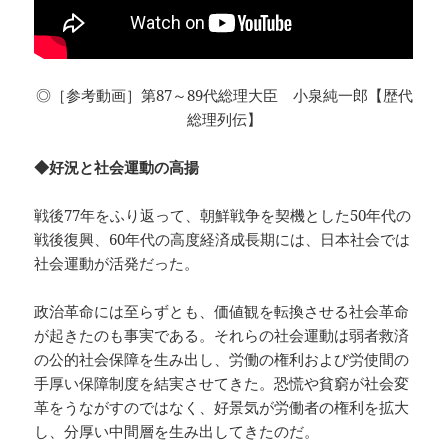
◎［参考動画］第87～89代総理大臣 小泉純一郎【歴代
総理列伝】
◆好況と社会運動の高揚
戦後77年をふり返って、朝鮮戦争を契機とした50年代の
戦後復興、60年代の高度経済成長期には、日本社会では
社会運動が活発だった。
政治革命には至らずとも、価値観を転換させる社会革命
が起きたのも事実である。それらの社会運動は弱者救済
の公的社会保障を生み出し、労働の権利および労使間の
手厚い保障制度を結実させてきた。恐慌や貧窮が社会変
革をうながすのではなく、好景気が労働者の権利を拡大
し、分厚い中間層を生み出してきたのだ。