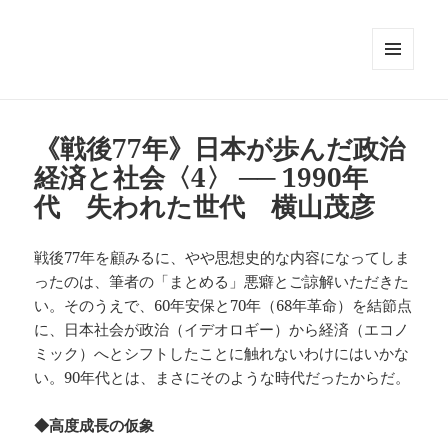
メニュ
ーとウ
ィジェ
ット
《戦後77年》日本が歩んだ政治
経済と社会〈4〉 ── 1990年
代 失われた世代 横山茂彦
戦後77年を顧みるに、やや思想史的な内容になってしま
ったのは、筆者の「まとめる」悪癖とご諒解いただきた
い。そのうえで、60年安保と70年（68年革命）を結節点
に、日本社会が政治（イデオロギー）から経済（エコノ
ミック）へとシフトしたことに触れないわけにはいかな
い。90年代とは、まさにそのような時代だったからだ。
◆高度成長の仮象