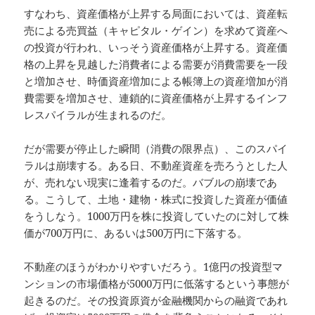
すなわち、資産価格が上昇する局面においては、資産転
売による売買益（キャピタル・ゲイン）を求めて資産へ
の投資が行われ、いっそう資産価格が上昇する。資産価
格の上昇を見越した消費者による需要が消費需要を一段
と増加させ、時価資産増加による帳簿上の資産増加が消
費需要を増加させ、連鎖的に資産価格が上昇するインフ
レスパイラルが生まれるのだ。
だが需要が停止した瞬間（消費の限界点）、このスパイ
ラルは崩壊する。ある日、不動産資産を売ろうとした人
が、売れない現実に逢着するのだ。バブルの崩壊であ
る。こうして、土地・建物・株式に投資した資産が価値
をうしなう。1000万円を株に投資していたのに対して株
価が700万円に、あるいは500万円に下落する。
不動産のほうがわかりやすいだろう。1億円の投資型マ
ンションの市場価格が5000万円に低落するという事態が
起きるのだ。その投資原資が金融機関からの融資であれ