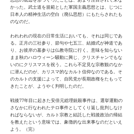
かった。武士道を規範とした軍国主義思想とは、じつに
日本人の精神生活の空白（廃仏思想）にもたらされたも
のなのだ。
われわれの現在の日常生活においても、それは同じであ
る。正月の三社参り、節句や七五三、結婚式が神道であ
り、お彼岸の墓参りは仏教寺院に行く。意味を知らない
まま秋のハロウィーン騒動に興じ、クリスチャンでもな
いのにクリスマスを祝う。これら不定見な宗教観のなか
に潜んだのが、カリスマ的なカルト信仰なのである。そ
のカルトの支援によって、自民党が長期政権をたもって
きたことが、ようやく判明したのだ。
戦後77年目に起きた安倍元総理銃殺事件は、選挙運動の
さなかに行なわれたテロ事件としてくり返し批判しなけ
ればならないが、カルト宗教と結託した戦後政治の帰結
を教えたという意味では、象徴的な出来事なのだといえ
よう。（完）