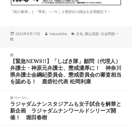
『紙の爆弾』と『季節』──今こそ鹿砦社の雑誌を定期購読で！
投
作
カ
2022年9月17日
rokusaisha
文化
,
横山茂彦
,
社会問題一
稿
成
テ
般
日:
者
ゴ
リ
投
ー
前
稿
【緊急NEWS!!】「しばき隊」顧問（代理人）
前
ナ
弁護士・神原元弁護士、懲戒濃厚に！ 神奈川
の
ビ
県弁護士会綱紀委員会、懲戒委員会の審査相当
投
ゲ
を認める！ 鹿砦社代表 松岡利康
稿:
ー
シ
次ページへ
ョ
ラジャダムナンスタジアムも女子試合を解禁と
次
ン
新企画 ラジャダムナンワールドシリーズ開
の
催！ 堀田春樹
投
稿: