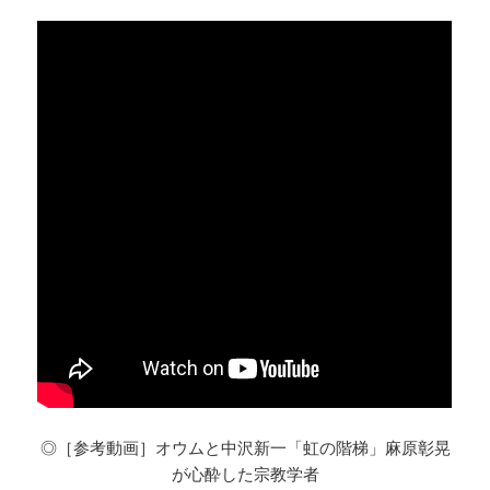
◎［参考動画］オウムと中沢新一「虹の階梯」麻原彰晃
が心酔した宗教学者