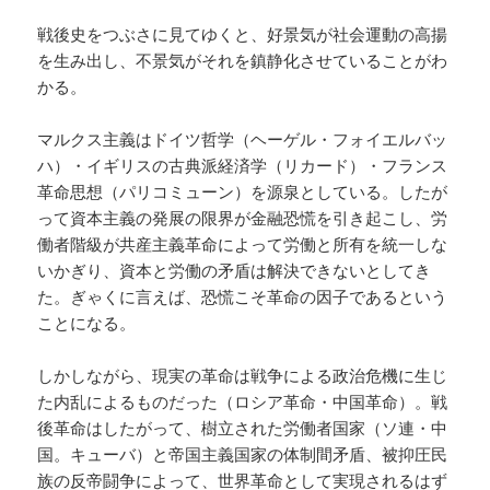
戦後史をつぶさに見てゆくと、好景気が社会運動の高揚
を生み出し、不景気がそれを鎮静化させていることがわ
かる。
マルクス主義はドイツ哲学（ヘーゲル・フォイエルバッ
ハ）・イギリスの古典派経済学（リカード）・フランス
革命思想（パリコミューン）を源泉としている。したが
って資本主義の発展の限界が金融恐慌を引き起こし、労
働者階級が共産主義革命によって労働と所有を統一しな
いかぎり、資本と労働の矛盾は解決できないとしてき
た。ぎゃくに言えば、恐慌こそ革命の因子であるという
ことになる。
しかしながら、現実の革命は戦争による政治危機に生じ
た内乱によるものだった（ロシア革命・中国革命）。戦
後革命はしたがって、樹立された労働者国家（ソ連・中
国。キューバ）と帝国主義国家の体制間矛盾、被抑圧民
族の反帝闘争によって、世界革命として実現されるはず