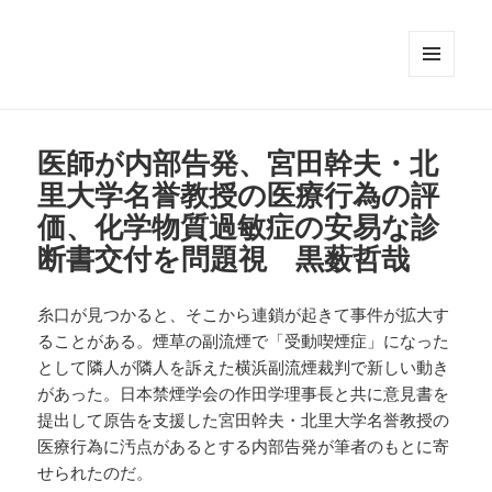
メニュ
ーとウ
ィジェ
ット
医師が内部告発、宮田幹夫・北
里大学名誉教授の医療行為の評
価、化学物質過敏症の安易な診
断書交付を問題視 黒薮哲哉
糸口が見つかると、そこから連鎖が起きて事件が拡大す
ることがある。煙草の副流煙で「受動喫煙症」になった
として隣人が隣人を訴えた横浜副流煙裁判で新しい動き
があった。日本禁煙学会の作田学理事長と共に意見書を
提出して原告を支援した宮田幹夫・北里大学名誉教授の
医療行為に汚点があるとする内部告発が筆者のもとに寄
せられたのだ。