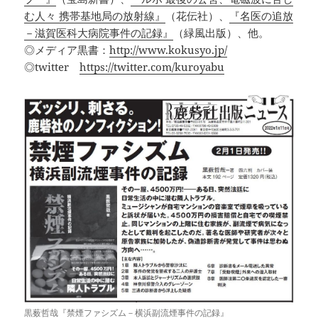
む人々 携帯基地局の放射線』
（花伝社）、
『名医の追放
－滋賀医科大病院事件の記録』
（緑風出版）、他。
◎メディア黒書：
http://www.kokusyo.jp/
◎twitter
https://twitter.com/kuroyabu
黒薮哲哉『禁煙ファシズム－横浜副流煙事件の記録』