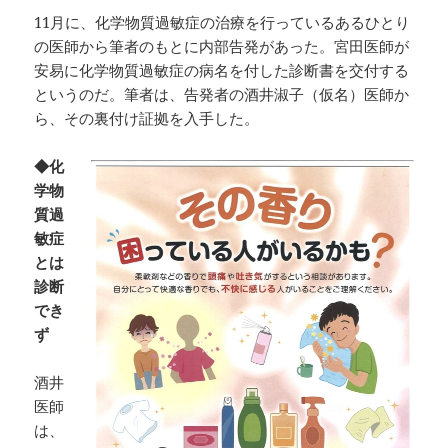
11月に、化学物質過敏症の治療を行っているあるひとり
の医師から筆者のもとに内部告発があった。宮田医師が
安易に化学物質過敏症の病名を付した診断書を交付する
というのだ。筆者は、告発者の酒井淑子（仮名）医師か
ら、その裏付け証拠を入手した。
◆化
学物
質過
敏症
とは
診断
でき
ず
酒井
医師
は、