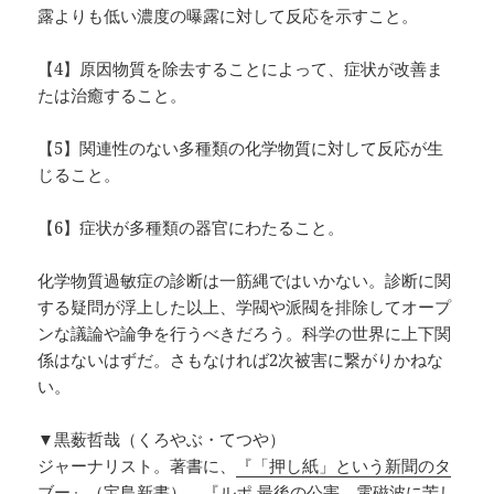
露よりも低い濃度の曝露に対して反応を示すこと。
【4】原因物質を除去することによって、症状が改善ま
たは治癒すること。
【5】関連性のない多種類の化学物質に対して反応が生
じること。
【6】症状が多種類の器官にわたること。
化学物質過敏症の診断は一筋縄ではいかない。診断に関
する疑問が浮上した以上、学閥や派閥を排除してオープ
ンな議論や論争を行うべきだろう。科学の世界に上下関
係はないはずだ。さもなければ2次被害に繋がりかねな
い。
▼黒薮哲哉（くろやぶ・てつや）
ジャーナリスト。著書に、
『「押し紙」という新聞のタ
ブー』
（宝島新書）、
『ルポ 最後の公害、電磁波に苦し