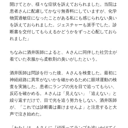
開けてとか、様々な症状を訴えておられました。当院は
患者さんに配慮してかなり無香料にしていますが、化学
物質過敏症になったことがある私にも感じられない臭い
を訴えておられました。ジェスチャーも派手でした。診
断書を交付してもらえるかどうかをずっと心配しておら
れました」
ちなみに酒井医師によると、Ａさんに同伴した社労士が
着ていた衣服から柔軟剤の臭いがしたという。
酒井医師は問診を行った後、Ａさんを検査した。最初に
神経経路に異常がないかを確かめるために眼球運動の検
査を実施した。患者にランプの光を目で追ってもらい、
反応を確かめる。Ａさんは「見えない」「追えない」と
繰り返すだけで、目で光を追う努力をしない。酒井医師
が、「これでは診断書は書けませんよ」と注意すると大
声で泣き始めた。
「わたしは、Ａさんに『頑張ってランプを追いかけてく