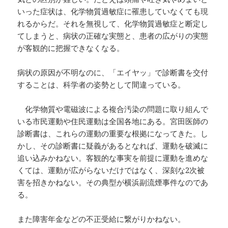
いった症状は、化学物質過敏症に罹患していなくても現
れるからだ。それを無視して、化学物質過敏症と断定し
てしまうと、病状の正確な実態と、患者の広がりの実態
が客観的に把握できなくなる。
病状の原因が不明なのに、「エイヤッ」で診断書を交付
することは、科学者の姿勢として間違っている。
化学物質や電磁波による複合汚染の問題に取り組んで
いる市民運動や住民運動は全国各地にある。宮田医師の
診断書は、これらの運動の重要な根拠になってきた。し
かし、その診断書に疑義があるとなれば、運動を破滅に
追い込みかねない。客観的な事実を前提に運動を進めな
くては、運動が広がらないだけではなく、深刻な2次被
害を招きかねない。その典型が横浜副流煙事件なのであ
る。
また障害年金などの不正受給に繋がりかねない。