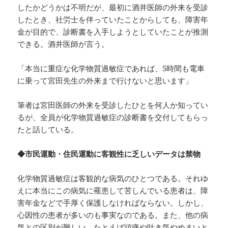
したかどうかは不明だが、最初に酒井医師の外来を受診
したとき、社労士を伴っていたことからしても、障害年
金が目的で、診断書を入手しようとしていたことが推測
できる。酒井医師が言う。
「本当に重症な化学物質過敏症であれば、5時間も電車
に乗って宮田先生の外来まで行けないと思います」
筆者は宮田医師の外来を受診したひとを何人か知ってい
るが、全員が化学物質過敏症の診断書を交付してもらっ
たと話している。
◆市民運動・住民運動に客観性に乏しいデータは禁物
化学物質過敏症は客観的な病気のひとつである。それゆ
えに本当にこの病気に罹患して苦しんでいる患者は、障
害年金などで手厚く保護しなければならない。しかし、
心因性の患者が多いのも事実なのである。また、他の病
気との区別が難しい。たとえば頭痛や吐き気やめまいと