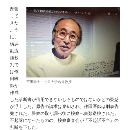
既報
して
きた
よう
に、
横浜
副流
煙裁
判で
は作
田医
宮田幹夫・北里大学名誉教授
師が
作成
した診断書が信用できないしろものではないかとの疑惑
が浮上した。原告の請求は棄却され、作田医師は刑事告
発された。警察の取り調べ後に検察へ書類送検された。
不起訴になったものの、検察審査会が「不起訴不当」の
判断を下した。