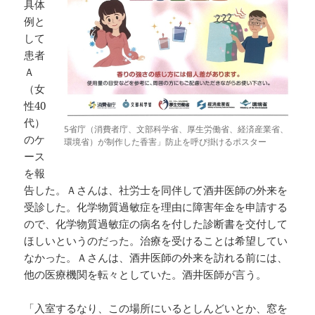
具体
例と
して
患者
Ａ
（女
性40
代）
5省庁（消費者庁、文部科学省、厚生労働省、経済産業省、
のケ
環境省）が制作した香害」防止を呼び掛けるポスター
ース
を報
告した。Ａさんは、社労士を同伴して酒井医師の外来を
受診した。化学物質過敏症を理由に障害年金を申請する
ので、化学物質過敏症の病名を付した診断書を交付して
ほしいというのだった。治療を受けることは希望してい
なかった。Ａさんは、酒井医師の外来を訪れる前には、
他の医療機関を転々としていた。酒井医師が言う。
「入室するなり、この場所にいるとしんどいとか、窓を