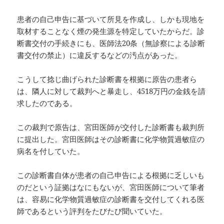
患者の自己申告に基づいて所見を作成し、しかも現地を
取材することなく煙の発生源を特定していたからだ。診
断書交付の手続きにも、医師法20条（無診察による診断
書交付の禁止）に違反するなどの汚点があった。
こうして捻じ曲げられた診断書を根拠に原告の患者ら
は、隣人に対して裁判へと暴走し、4518万円の金銭を請
求したのである。
この裁判で原告は、宮田医師が交付した診断書も裁判所
に提出した。宮田医師はその診断書に化学物質過敏症の
病名を付していた。
この診断書自体が患者の自己申告による根拠に乏しいも
のだという証拠はなにもないが、宮田医師について筆者
は、容易に化学物質過敏症の診断書を交付してくれる医
師であるという評判をたびたび聞いていた。