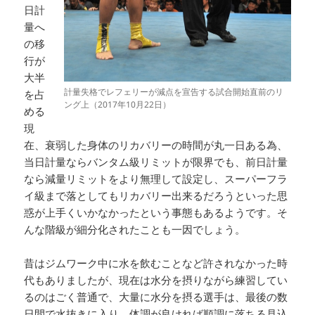
日計
量へ
の移
行が
大半
計量失格でレフェリーが減点を宣告する試合開始直前のリ
を占
ング上（2017年10月22日）
める
現
在、衰弱した身体のリカバリーの時間が丸一日ある為、
当日計量ならバンタム級リミットが限界でも、前日計量
なら減量リミットをより無理して設定し、スーパーフラ
イ級まで落としてもリカバリー出来るだろうといった思
惑が上手くいかなかったという事態もあるようです。そ
んな階級が細分化されたことも一因でしょう。
昔はジムワーク中に水を飲むことなど許されなかった時
代もありましたが、現在は水分を摂りながら練習してい
るのはごく普通で、大量に水分を摂る選手は、最後の数
日間で水抜きに入り、体調が良ければ順調に落ちる見込