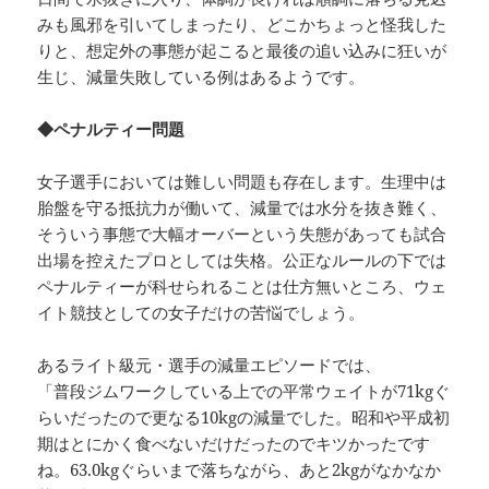
みも風邪を引いてしまったり、どこかちょっと怪我した
りと、想定外の事態が起こると最後の追い込みに狂いが
生じ、減量失敗している例はあるようです。
◆ペナルティー問題
女子選手においては難しい問題も存在します。生理中は
胎盤を守る抵抗力が働いて、減量では水分を抜き難く、
そういう事態で大幅オーバーという失態があっても試合
出場を控えたプロとしては失格。公正なルールの下では
ペナルティーが科せられることは仕方無いところ、ウェ
イト競技としての女子だけの苦悩でしょう。
あるライト級元・選手の減量エピソードでは、
「普段ジムワークしている上での平常ウェイトが71kgぐ
らいだったので更なる10kgの減量でした。昭和や平成初
期はとにかく食べないだけだったのでキツかったです
ね。63.0kgぐらいまで落ちながら、あと2kgがなかなか