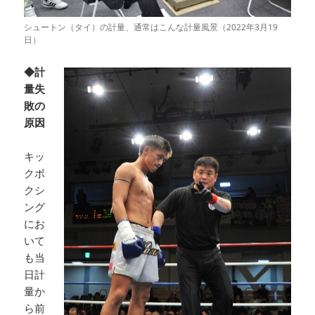
シュートン（タイ）の計量、通常はこんな計量風景（2022年3月19
日）
◆計
量失
敗の
原因
キッ
クボ
クシ
ング
にお
いて
も当
日計
量か
ら前