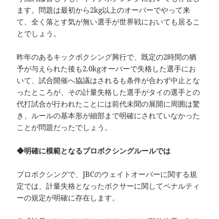
ます。問題は最初から2kg以上のオーバーでやって来
て、全く落とす気が無い選手が世界戦においても居るこ
とでしょう。
昨年のあるキックボクシング興行で、既定の2時間の猶
予が与えられた後も2.0kgオーバーで失格した選手にお
いて、試合開催へ協議はされるも条件が合わず中止とな
ったところが、その計量失格した選手がタイの選手との
代打試合が行われたことには前代未聞の展開に周囲は驚
き、ルールの基本形が細部まで明確にされていなかった
ことが問題だったでしょう。
◆明確に模範となるプロボクシングルールでは
プロボクシングで、JBCのウェイトオーバーに関する規
定では、計量失格となったボクサーに関してペナルティ
ーの規定が明確に存在します。