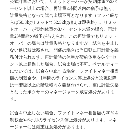
公式計量において、リミットオーバーが契約体重の3パ
ーセント以上の場合、再計量2時間以内の猶予は無く、
計量失格となって試合出場不可となります（フライ級な
らば50.8kgリミットで52.32kg超えは即失格）。リミッ
トオーバーが契約体重の3パーセント未満の場合、再計
量2時間枠の猶予が与えられ、この再計量でもリミット
オーバーの場合は計量失格となりますが、試合を中止し
ない選択肢は残され、開催の場合は当日朝に再計量を義
務付けられます。再計量時の体重が契約体重を8パーセ
ント以上超過した場合、試合出場は不可。ペナルティー
については、試合を中止する場合、ファイトマネー相当
額の制裁金や、1年間のライセンス停止処分と次戦以降
は一階級以上の階級転向を義務付けられ、更に計量失格
となったボクサーのマネージャーを戒告処分がありま
す。
試合を中止しない場合、ファイトマネー相当額の20％を
制裁金や6ヶ月のライセンス停止処分があります。マネ
ージャーには厳重注意処分があります。