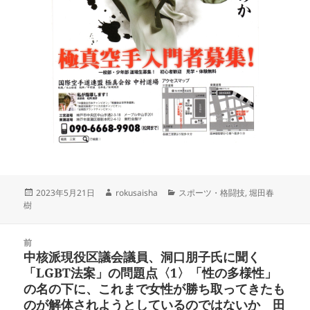
投
作
カ
2023年5月21日
rokusaisha
スポーツ・格闘技
,
堀田春
稿
成
テ
樹
日:
者
ゴ
リ
投
ー
前
稿
中核派現役区議会議員、洞口朋子氏に聞く
前
ナ
「LGBT法案」の問題点〈1〉「性の多様性」
の
ビ
の名の下に、これまで女性が勝ち取ってきたも
投
ゲ
のが解体されようとしているのではないか 田
稿: