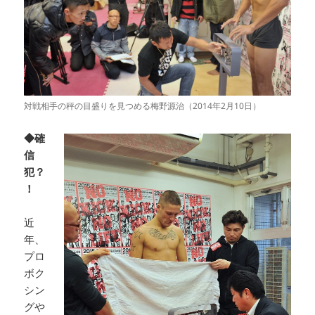
対戦相手の秤の目盛りを見つめる梅野源治（2014年2月10日）
◆確
信
犯？
！
近
年、
プロ
ボク
シン
グや