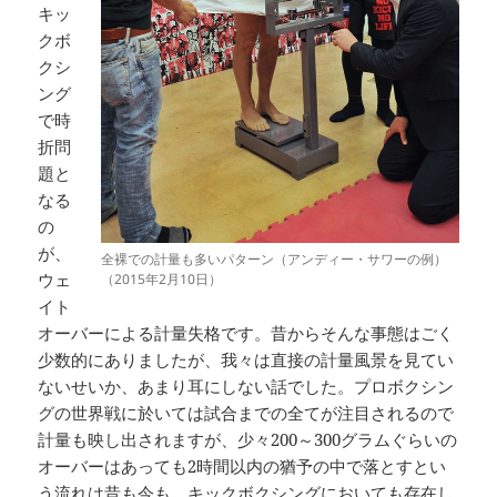
キッ
クボ
クシ
ング
で時
折問
題と
なる
の
が、
全裸での計量も多いパターン（アンディー・サワーの例）
ウェ
（2015年2月10日）
イト
オーバーによる計量失格です。昔からそんな事態はごく
少数的にありましたが、我々は直接の計量風景を見てい
ないせいか、あまり耳にしない話でした。プロボクシン
グの世界戦に於いては試合までの全てが注目されるので
計量も映し出されますが、少々200～300グラムぐらいの
オーバーはあっても2時間以内の猶予の中で落とすとい
う流れは昔も今も、キックボクシングにおいても存在し