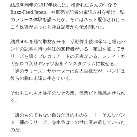
結成50周年の2017年秋には、椎野礼仁さんの仲介で
Buzz-Feed Japan、神庭亮介記者の電話取材を受け、私
のラリーズ体験を語ったが、それはネット配信されけっ
こう反響があったと神庭記者から伝え聞いた。
結成50年を経て取材が来る、活動停止後20余年も経たバ
ンドの記事を待つ熱狂的支持者がいる。布団を被ってラ
リーズを聴くプレカリアートの若者がいる。レディ・ガ
ガがロゴ入りTシャツ姿をインスタグラムに載せる。
「裸のラリーズ」サポーターは百人百様だが、バンドは
彼らの胸に永遠に生きている。
それもこれも水谷孝のなせる業、偉業だと痛感させられ
る。
「誰のものでもない自分だけのものを」！ そんなバン
ド「裸のラリーズ」を水谷はこの世に産み遺していった
のだ。