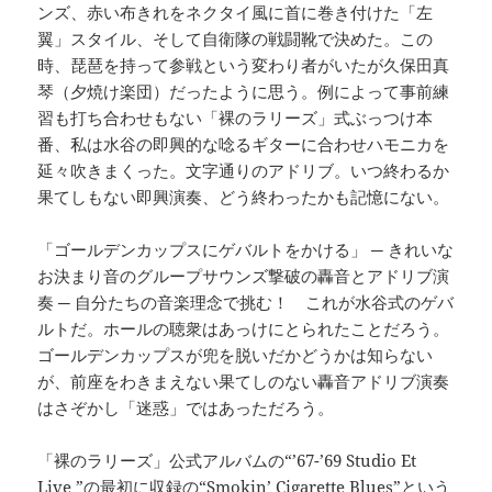
ンズ、赤い布きれをネクタイ風に首に巻き付けた「左
翼」スタイル、そして自衛隊の戦闘靴で決めた。この
時、琵琶を持って参戦という変わり者がいたが久保田真
琴（夕焼け楽団）だったように思う。例によって事前練
習も打ち合わせもない「裸のラリーズ」式ぶっつけ本
番、私は水谷の即興的な唸るギターに合わせハモニカを
延々吹きまくった。文字通りのアドリブ。いつ終わるか
果てしもない即興演奏、どう終わったかも記憶にない。
「ゴールデンカップスにゲバルトをかける」 ─ きれいな
お決まり音のグループサウンズ撃破の轟音とアドリブ演
奏 ─ 自分たちの音楽理念で挑む！ これが水谷式のゲバ
ルトだ。ホールの聴衆はあっけにとられたことだろう。
ゴールデンカップスが兜を脱いだかどうかは知らない
が、前座をわきまえない果てしのない轟音アドリブ演奏
はさぞかし「迷惑」ではあっただろう。
「裸のラリーズ」公式アルバムの“’67-’69 Studio Et
Live ”の最初に収録の“Smokin’ Cigarette Blues”という