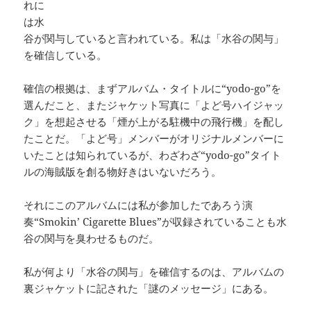
れに
は水
谷が関与していると言われている。私は「水谷の関与」
を確信している。
確信の根拠は、まずアルバム・タイトルに“yodo-go”を
選んだこと、またジャケット写真に「よど号ハイジャッ
ク」を想起させる「煙が上がる駐機中の飛行機」を配し
たことだ。「よど号」メンバーがオリジナルメンバーに
いたことは知られているが、わざわざ“yodo-go”タイト
ルの海賊版を創る物好きはいないだろう。
それにこのアルバムには私が参加したであろう演
奏“Smokin’ Cigarette Blues”が収録されていることも水
谷の関与を臭わせるものだ。
私が何より「水谷の関与」を確信するのは、アルバムの
裏ジャケットに記された「謎のメッセージ」にある。