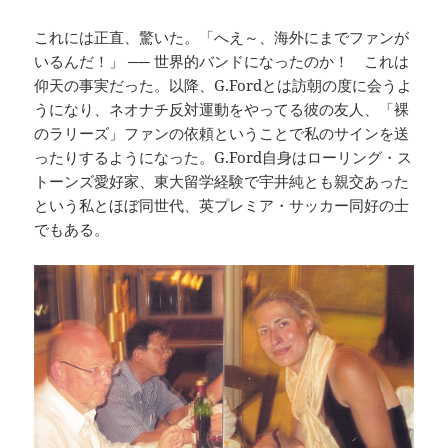
これには正直、驚いた。「へえ～、海外にまでファンが
いるんだ！」 ── 世界的バンドになったのか！ これは
仰天の事実だった。以降、G.Fordとは訪朝の度に会うよ
うになり、ネオナチ反対運動をやってる彼の友人、「裸
のラリーズ」ファンの依頼ということで私のサインを送
ったりするようになった。G.Ford自身はローリング・ス
トーンズ愛好家、東大留学経験で宇井純とも親交あった
という私とほぼ同世代、英プレミア・サッカー同好の士
でもある。