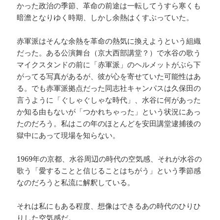
かった政治の季節、革命の前途は一転してうすら寒くも
暗澹となりゆく時期、しかし余熱はくすぶっていた。
赤軍派はそんな余熱を革命の熱気に換えようという組織
だった。ある公演舞台（京大西部講堂？）で水谷の歌う
マイクスタンドの前に「赤軍派」のヘルメットがぶら下
がってる写真があるが、彼が心を寄せていた可能性はあ
る。でも赤軍派拠点だった同志社キャンパスは久保田の
言うように「ぐしゃぐしゃな時代」、水谷に何があった
か知る由もないが「つかれちゃった」という状況にあっ
たのだろう。私はこの年のほとんどを安田講堂逮捕後の
獄中にあって現場を知らない。
1969年の京都、水谷周辺の時代の空気感、それが水谷の
歌う「愛することと信じることはちがう」という季節感
なのだろうと私流に解釈している。
それは私にもある程度、想像はできるあの時代のひりひ
りした空気感だ。