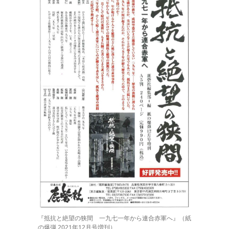
『抵抗と絶望の狭間 一九七一年から連合赤軍へ』（紙
の爆弾 2021年12月号増刊）