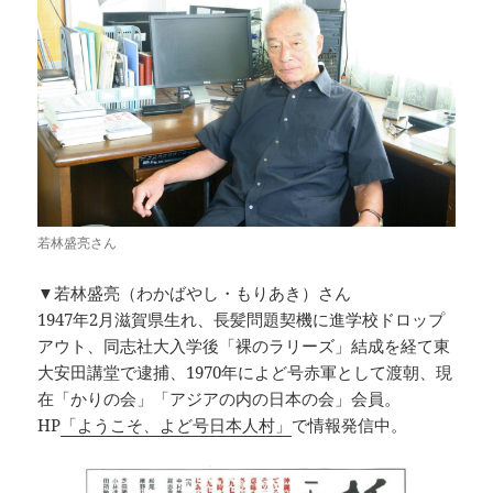
若林盛亮さん
▼若林盛亮（わかばやし・もりあき）さん
1947年2月滋賀県生れ、長髪問題契機に進学校ドロップ
アウト、同志社大入学後「裸のラリーズ」結成を経て東
大安田講堂で逮捕、1970年によど号赤軍として渡朝、現
在「かりの会」「アジアの内の日本の会」会員。
HP
「ようこそ、よど号日本人村」
で情報発信中。