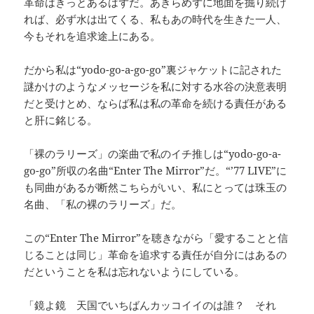
革命はきっとあるはずだ。あきらめずに地面を掘り続け
れば、必ず水は出てくる、私もあの時代を生きた一人、
今もそれを追求途上にある。
だから私は“yodo-go-a-go-go”裏ジャケットに記された
謎かけのようなメッセージを私に対する水谷の決意表明
だと受けとめ、ならば私は私の革命を続ける責任がある
と肝に銘じる。
「裸のラリーズ」の楽曲で私のイチ推しは“yodo-go-a-
go-go”所収の名曲“Enter The Mirror”だ。“’77 LIVE”に
も同曲があるが断然こちらがいい、私にとっては珠玉の
名曲、「私の裸のラリーズ」だ。
この“Enter The Mirror”を聴きながら「愛することと信
じることは同じ」革命を追求する責任が自分にはあるの
だということを私は忘れないようにしている。
「鏡よ鏡 天国でいちばんカッコイイのは誰？ それ