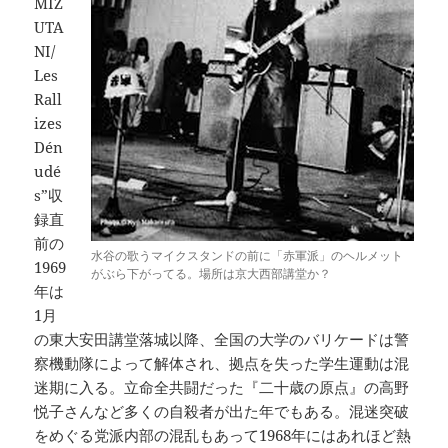
MIZ
UTA
NI/
Les
Rall
izes
Dén
udé
s”収
録直
前の
水谷の歌うマイクスタンドの前に「赤軍派」のヘルメット
1969
がぶら下がってる。場所は京大西部講堂か？
年は
1月
の東大安田講堂落城以降、全国の大学のバリケードは警
察機動隊によって解体され、拠点を失った学生運動は混
迷期に入る。立命全共闘だった『二十歳の原点』の高野
悦子さんなど多くの自殺者が出た年でもある。混迷突破
をめぐる党派内部の混乱もあって1968年にはあれほど熱