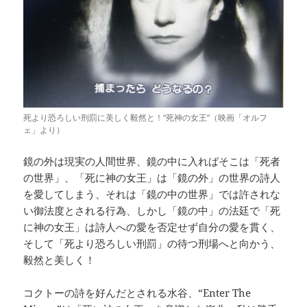
死より恐ろしい刑罰に美しく毅然と！“死神の女王”（映画「オルフ
ェ」より）
鏡の外は現実の人間世界、鏡の中に入ればそこは「死者
の世界」、「死に神の女王」は「鏡の外」の世界の詩人
を愛してしまう、それは「鏡の中の世界」では許されな
い御法度とされる行為、しかし「鏡の中」の法廷で「死
に神の女王」は詩人への愛を否定せず自分の愛を貫く、
そして「死より恐ろしい刑罰」の待つ刑場へと向かう、
毅然と美しく！
コクトーの詩を好んだとされる水谷、“Enter The