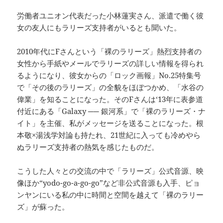
労働者ユニオン代表だった小林蓮実さん、派遣で働く彼
女の友人にもラリーズ支持者がいるとも聞いた。
2010年代にFさんという「裸のラリーズ」熱烈支持者の
女性から手紙やメールでラリーズの詳しい情報を得られ
るようになり、彼女からの「ロック画報」No.25特集号
で「その後のラリーズ」の全貌をほぼつかめ、「水谷の
偉業」を知ることになった。そのFさんは‘13年に表参道
付近にある「Galaxy ── 銀河系」で「裸のラリーズ・ナ
イト」を主催、私がメッセージを送ることになった。根
本敬×湯浅学対論も持たれ、21世紀に入っても冷めやら
ぬラリーズ支持者の熱気を感じたものだ。
こうした人々との交流の中で「ラリーズ」公式音源、映
像ほか“yodo-go-a-go-go”など非公式音源も入手、ピョ
ンヤンにいる私の中に時間と空間を越えて「裸のラリー
ズ」が蘇った。