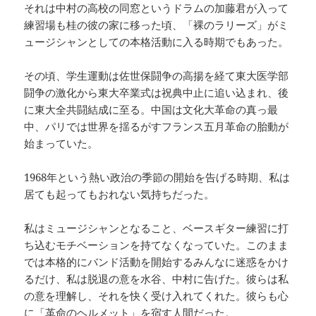
それは中村の高校の同窓というドラムの加藤君が入って
練習場も桂の彼の家に移った頃、「裸のラリーズ」がミ
ュージシャンとしての本格活動に入る時期でもあった。
その頃、学生運動は佐世保闘争の高揚を経て東大医学部
闘争の激化から東大卒業式は祝典中止に追い込まれ、後
に東大全共闘結成に至る。中国は文化大革命の真っ最
中、パリでは世界を揺るがすフランス五月革命の胎動が
始まっていた。
1968年という熱い政治の季節の開始を告げる時期、私は
居ても起ってもおれない気持ちだった。
私はミュージシャンとなること、ベースギター練習に打
ち込むモチベーションを持てなくなっていた。このまま
では本格的にバンド活動を開始するみんなに迷惑をかけ
るだけ、私は脱退の意を水谷、中村に告げた。彼らは私
の意を理解し、それを快く受け入れてくれた。彼らも心
に「革命のヘルメット」を宿す人間だった。