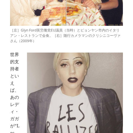
［左］Glyn Ford英労働党EU議員（当時）とピョンヤン市内のイタリ
アン・レストランで会食。［右］随行カメラマンのクリシニコーヴァ
さん（2009年）
世界
的支
持者
とい
え
ば、
あの
レデ
ィ・
ガガ
が“L
es