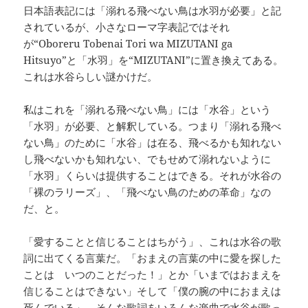
日本語表記には「溺れる飛べない鳥は水羽が必要」と記
されているが、小さなローマ字表記ではそれ
が“Oboreru Tobenai Tori wa MIZUTANI ga
Hitsuyo”と「水羽」を“MIZUTANI”に置き換えてある。
これは水谷らしい謎かけだ。
私はこれを「溺れる飛べない鳥」には「水谷」という
「水羽」が必要、と解釈している。つまり「溺れる飛べ
ない鳥」のために「水谷」は在る、飛べるかも知れない
し飛べないかも知れない、でもせめて溺れないように
「水羽」くらいは提供することはできる。それが水谷の
「裸のラリーズ」、「飛べない鳥のための革命」なの
だ、と。
「愛することと信じることはちがう」、これは水谷の歌
詞に出てくる言葉だ。「おまえの言葉の中に愛を探した
ことは いつのことだった！」とか「いまではおまえを
信じることはできない」そして「僕の腕の中におまえは
死んでいる」、そんな歌詞をいろんな楽曲で水谷が歌っ