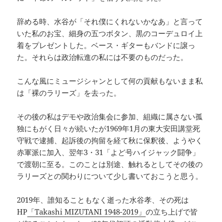
辞める時、水谷が「それ僕にくれないかなあ」と言って
いた私のお宝、細身の五つボタン、黒のコーデュロイ上
着をプレゼントした。ベース・ギターもバンドに譲っ
た。それらは政治転進の私には不要のものだった。
こんな風にミュージシャンとして何の貢献もないまま私
は「裸のラリーズ」を去った。
その後の私はデモや政治集会に参加、組織に属さない孤
独にもがく日々が続いたが1969年1月の東大安田講堂死
守戦で逮捕、起訴後の拘留を経て秋に保釈後、ようやく
赤軍派に加入、翌年3・31「よど号ハイジャック闘争」
で渡朝に至る。このことは別途、触れるとしてその後の
ラリーズとの関わりについて少し書いておこうと思う。
2019年、誰知ることもなく逝った水谷孝、その死は
HP
「Takashi MIZUTANI 1948-2019」
の立ち上げで皆