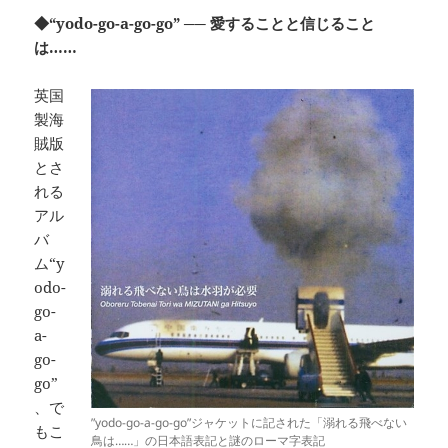
◆“yodo-go-a-go-go” ── 愛することと信じること
は……
英国
製海
賊版
とさ
れる
アル
バ
ム“y
odo-
go-
a-
go-
go”
、で
”yodo-go-a-go-go”ジャケットに記された「溺れる飛べない
もこ
鳥は……」の日本語表記と謎のローマ字表記