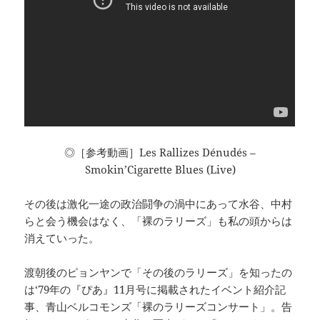
◎［参考動画］Les Rallizes Dénudés –
Smokin’Cigarette Blues (Live)
その後は激化一途の政治闘争の渦中にあって水谷、中村
らと会う機会はなく、「裸のラリーズ」も私の頭からは
消えていった。
渡朝後のピョンヤンで「その後のラリーズ」を知ったの
は‘79年の『ぴあ』11月号に掲載されたイベント紹介記
事、青山ベルコモンズ「裸のラリーズコンサート」。告