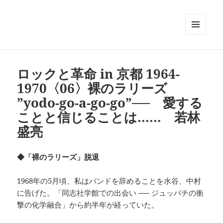
メニュ
ーとウ
ィジェ
ット
ロックと革命 in 京都 1964-
1970〈06〉裸のラリーズ
”yodo-go-a-go-go”── 愛する
ことと信じることは…… 若林
盛亮
◆「裸のラリーズ」脱退
1968年の5月頃、私はバンドを辞めることを水谷、中村
に告げた。「同志社学館での出会い ── ジュッパチの衝
撃の化学融合」から約半年が経っていた。