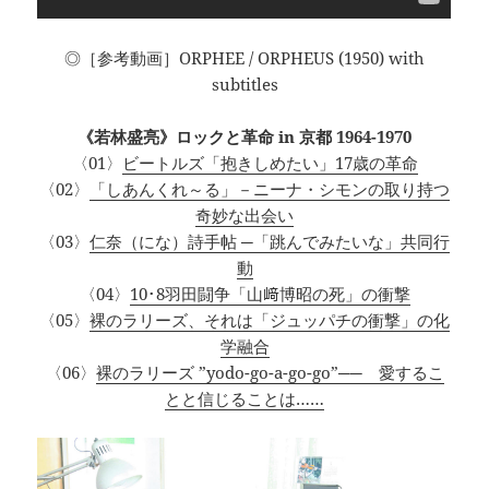
◎［参考動画］ORPHEE / ORPHEUS (1950) with
subtitles
《若林盛亮》ロックと革命 in 京都 1964-1970
〈01〉
ビートルズ「抱きしめたい」17歳の革命
〈02〉
「しあんくれ～る」－ニーナ・シモンの取り持つ
奇妙な出会い
〈03〉
仁奈（にな）詩手帖 ─「跳んでみたいな」共同行
動
〈04〉
10･8羽田闘争「山﨑博昭の死」の衝撃
〈05〉
裸のラリーズ、それは「ジュッパチの衝撃」の化
学融合
〈06〉
裸のラリーズ ”yodo-go-a-go-go”── 愛するこ
とと信じることは……