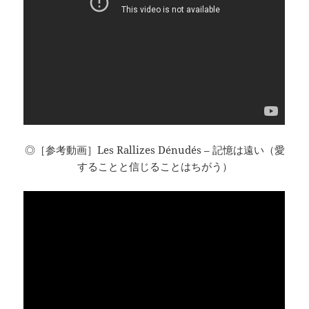
◎［参考動画］Les Rallizes Dénudés – 記憶は遠い（愛
することと信じることはちがう）