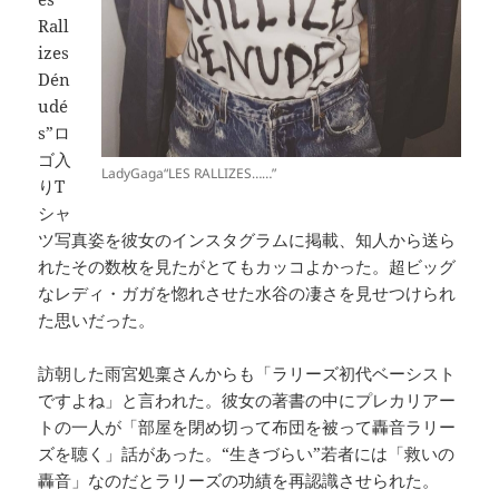
Rall
izes
Dén
udé
s”ロ
ゴ入
LadyGaga“LES RALLIZES……”
りT
シャ
ツ写真姿を彼女のインスタグラムに掲載、知人から送ら
れたその数枚を見たがとてもカッコよかった。超ビッグ
なレディ・ガガを惚れさせた水谷の凄さを見せつけられ
た思いだった。
訪朝した雨宮処稟さんからも「ラリーズ初代ベーシスト
ですよね」と言われた。彼女の著書の中にプレカリアー
トの一人が「部屋を閉め切って布団を被って轟音ラリー
ズを聴く」話があった。“生きづらい”若者には「救いの
轟音」なのだとラリーズの功績を再認識させられた。