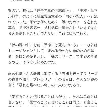
案の定、時代は「連合赤軍の同志粛正」、「中核・革マ
ル戦争」のように新左翼諸党派の「内ゲバ殺人」へと流
れていった。革命は何のため？ 誰のため？ を忘れた
革命、党派利害第一、党利党略に翻弄され「いまではお
まえを信じることができない」革命に堕ちて行く。
「僕の腕の中にお前（革命）は死んでいる」 ── 水谷は
ミュージシャンとして「溺れる飛べない鳥のための革
命」を自分の使命とし、「裸のラリーズ」で水谷の革命
をやる、そう心に決めたのだ。
雨宮処稟さんの著書に出てくる「布団を被ってラリーズ
の轟音を聴く」プレカリアートの若者は、そんな水谷の
言う「溺れる飛べない鳥」の一人なのだろう。
「愛することと信じることはちがう」、それは革命とは
言えない。「愛することと信じることは同じ」と言える