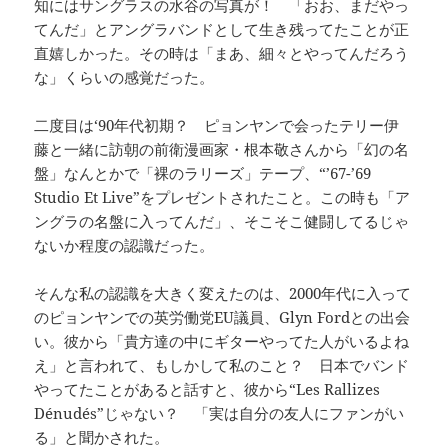
知にはサングラスの水谷の写真が！ 「おお、まだやっ
てんだ」とアングラバンドとして生き残ってたことが正
直嬉しかった。その時は「まあ、細々とやってんだろう
な」くらいの感覚だった。
二度目は‘90年代初期？ ピョンヤンで会ったテリー伊
藤と一緒に訪朝の前衛漫画家・根本敬さんから「幻の名
盤」なんとかで「裸のラリーズ」テープ、“’67-’69
Studio Et Live”をプレゼントされたこと。この時も「ア
ングラの名盤に入ってんだ」、そこそこ健闘してるじゃ
ないか程度の認識だった。
そんな私の認識を大きく変えたのは、2000年代に入って
のピョンヤンでの英労働党EU議員、Glyn Fordとの出会
い。彼から「貴方達の中にギターやってた人がいるよね
え」と言われて、もしかして私のこと？ 日本でバンド
やってたことがあると話すと、彼から“Les Rallizes
Dénudés”じゃない？ 「実は自分の友人にファンがい
る」と聞かされた。