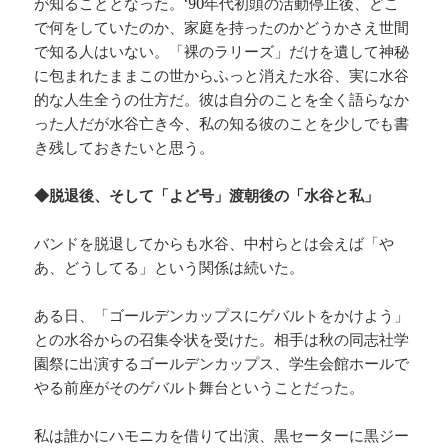
が知ることとなった。‘90年代初頭の活動停止後、どこ
で何をしていたのか、家庭を持ったのかどうかさえ世間
で知る人はいない。「裸のラリーズ」だけを遺して神秘
に包まれたままこの世からふっと消えた水谷、実に水谷
的な人生全うの仕方だ。彼は自分のことを全く語らなか
った人だが水谷亡き今、私の知る彼のことを少しでも書
き残しておきたいと思う。
◆脱退後、そして「よど号」渡朝後の「水谷と私」
バンドを脱退してからも水谷、中村らとは会えば「や
あ、どうしてる」という関係は続いた。
ある日、「ゴールデンカップスにゲバルトをかけよう」
との水谷からの召集令状を受けた。相手は秋の同志社学
園祭に出演するゴールデンカップス、学生会館ホールで
やる前座がそのゲバルト舞台ということだった。
私は誰かにハモニカを借りて出演、黒セーターに黒ジー