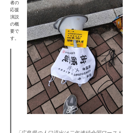
者の
応援
演説
の概
要で
す。
「広島県の人口流出は二年連続全国ワースト