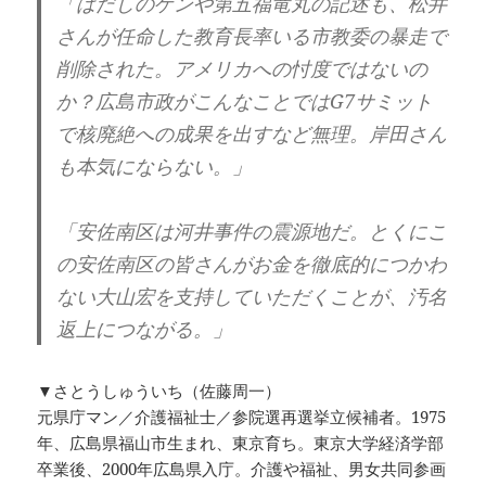
「はだしのゲンや第五福竜丸の記述も、松井
さんが任命した教育長率いる市教委の暴走で
削除された。アメリカへの忖度ではないの
か？広島市政がこんなことではG7サミット
で核廃絶への成果を出すなど無理。岸田さん
も本気にならない。」
「安佐南区は河井事件の震源地だ。とくにこ
の安佐南区の皆さんがお金を徹底的につかわ
ない大山宏を支持していただくことが、汚名
返上につながる。」
▼さとうしゅういち（佐藤周一）
元県庁マン／介護福祉士／参院選再選挙立候補者。1975
年、広島県福山市生まれ、東京育ち。東京大学経済学部
卒業後、2000年広島県入庁。介護や福祉、男女共同参画