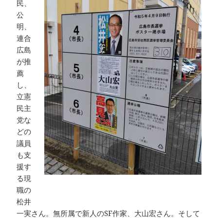
民、
公
明、
連合
広島
が推
薦
し、
立憲
民主
党な
どの
議員
も支
援す
る現
職の
松井
一実さん。無所属で新人のSF作家、大山宏さん。そして