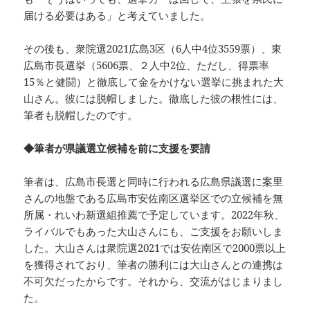
届ける必要はある」と考えていました。
その後も、衆院選2021広島3区（6人中4位3559票）、東
広島市長選挙（5606票、２人中2位、ただし、得票率
15％と健闘）と徹底して金をかけない選挙に挑まれた大
山さん。彼には脱帽しました。徹底した彼の根性には、
筆者も脱帽したのです。
◆筆者が県議選立候補を前に支援を要請
筆者は、広島市長選と同時に行われる広島県議選に案里
さんの地盤である広島市安佐南区選挙区での立候補を無
所属・れいわ新選組推薦で予定しています。2022年秋、
ライバルでもあった大山さんにも、ご支援をお願いしま
した。大山さんは衆院選2021では安佐南区で2000票以上
を獲得されており、筆者の勝利には大山さんとの連携は
不可欠だったからです。それから、交流がはじまりまし
た。