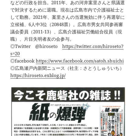
などの行政を担当。2011年、あの河井案里さんと県議選
で対決するために退職。現在は広島市内で介護福祉士と
して勤務。2021年、案里さんの当選無効に伴う再選挙に
立候補、6人中3位（20848票）。広島市男女共同参画審
議会委員（2011-13）、広島介護福祉労働組合役員（現
職）、片目失明者友の会参与。
◎Twitter @hiroseto
https://twitter.com/hiroseto?
s=20
◎facebook
https://www.facebook.com/satoh.shuichi
◎広島瀬戸内新聞ニュース（社主：さとうしゅういち）
https://hiroseto.exblog.jp/