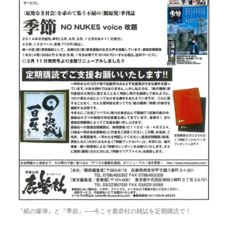
『紙の爆弾』と『季節』──今こそ鹿砦社の雑誌を定期購読で！