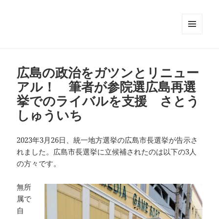
メニュ
ーとウ
ィジェ
ット
広島の政治をガツンとリニュー
アル！ 筆者が参院選広島再選
挙でのライバルを支援 さとう
しゅういち
2023年3月26日、統一地方選挙の広島市長選挙が告示さ
れました。広島市長選挙に立候補されたのは以下の3人
の方々です。
無所
属で
自