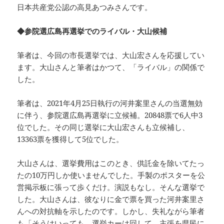
日本共産党公認の高見あつみさんです。
◆参院選広島再選挙でのライバル・大山候補
筆者は、今回の市長選挙では、大山宏さんを応援してい
ます。大山さんと筆者はかつて、「ライバル」の関係で
した。
筆者は、2021年4月25日執行の河井案里さんの当選無効
に伴う、参院選広島再選挙に立候補。20848票で6人中3
位でした。その同じ選挙に大山宏さんも立候補し、
13363票を獲得して5位でした。
大山さんは、選挙費用はこのとき、供託金を除いてたっ
たの10万円しか使いませんでした。手製のポスターを公
営掲示板に張って歩くだけ。演説もなし。そんな選挙で
した。大山さんは、彼なりに金で票を買った河井案里さ
んへの対抗軸を示したのです。しかし、失礼ながら筆者
も「そうはいっても、選挙カーは回して、主張を県民に