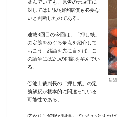
及んでいても、原告の元店主に
対しては1円の損害賠償も必要な
いと判断したのである。
連載3回目の今回は、「押し紙」
の定義をめぐる争点を紹介して
おこう。結論を先に言えば、こ
の論争には2つの問題を孕んでい
る。
新聞
①池上裁判長の「押し紙」の定
義解釈が根本的に間違っている
可能性である。
②かりに解釈が間違っていないとすれば