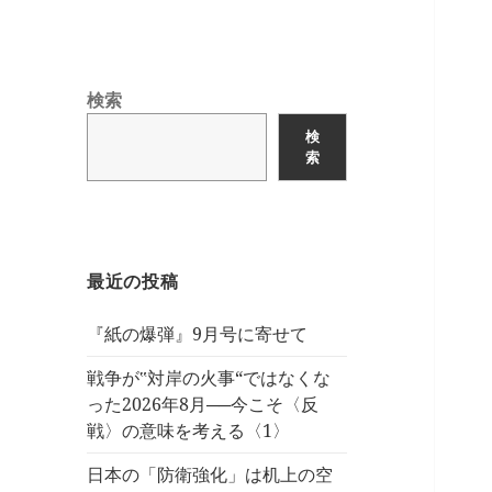
検索
検
索
最近の投稿
『紙の爆弾』9月号に寄せて
戦争が‟対岸の火事“ではなくな
った2026年8月──今こそ〈反
戦〉の意味を考える〈1〉
日本の「防衛強化」は机上の空