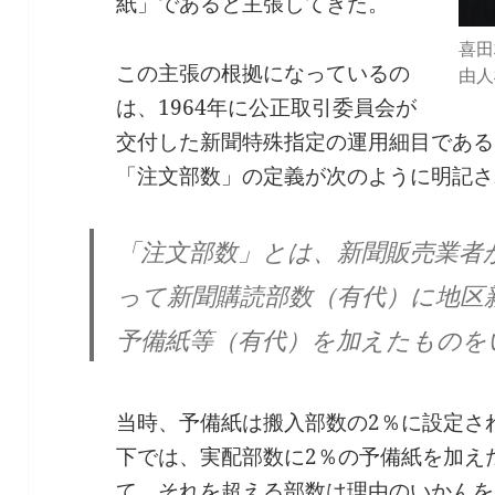
紙」であると主張してきた。
喜田
この主張の根拠になっているの
由人
は、1964年に公正取引委員会が
交付した新聞特殊指定の運用細目である
「注文部数」の定義が次のように明記さ
「注文部数」とは、新聞販売業者
って新聞購読部数（有代）に地区
予備紙等（有代）を加えたものを
当時、予備紙は搬入部数の2％に設定さ
下では、実配部数に2％の予備紙を加え
て、それを超える部数は理由のいかんを