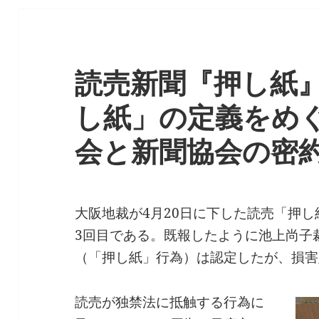
読売新聞『押し紙』
し紙」の定義をめ
会と新聞協会の密
大阪地裁が4月20日に下した読売「押
3回目である。既報したように池上尚子
（「押し紙」行為）は認定したが、損害
読売が独禁法に抵触する行為に