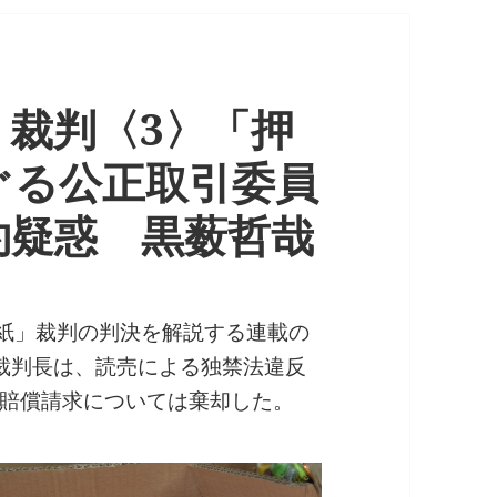
裁判〈3〉「押
ぐる公正取引委員
約疑惑 黒薮哲哉
し紙」裁判の判決を解説する連載の
裁判長は、読売による独禁法違反
賠償請求については棄却した。