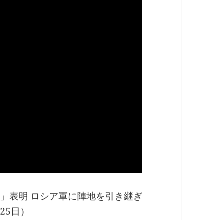
」表明 ロシア軍に陣地を引き継ぎ
月25日）