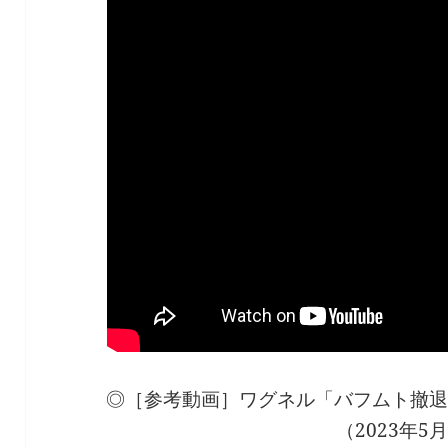
◎［参考動画］ワグネル「バフムト撤退
（2023年5