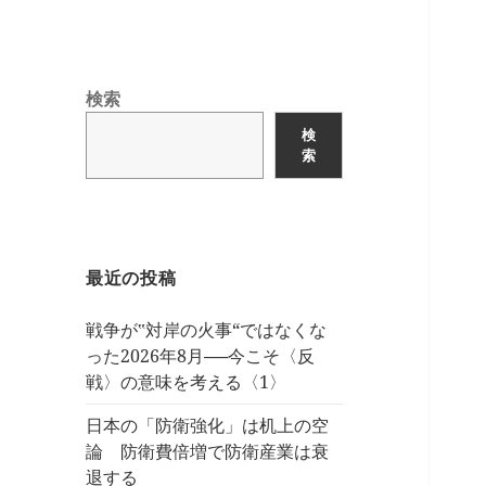
検索
検
索
最近の投稿
戦争が‟対岸の火事“ではなくな
った2026年8月──今こそ〈反
戦〉の意味を考える〈1〉
日本の「防衛強化」は机上の空
論 防衛費倍増で防衛産業は衰
退する