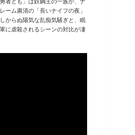
勇者ども」は鉄鋼王の一族が、ナ
レーム粛清の「長いナイフの夜」
しからぬ陽気な乱痴気騒ぎと、眠
軍に虐殺されるシーンの対比が凄