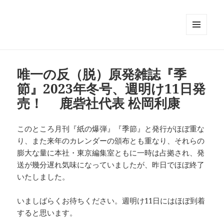
メニュ
ーとウ
ィジェ
ット
唯一の反（脱）原発雑誌『季
節』2023年冬号、週明け11日発
売！ 鹿砦社代表 松岡利康
このところ月刊『紙の爆弾』『季節』と発行がほぼ重な
り、また来年のカレンダーの頒布とも重なり、それらの
膨大な量に本社・東京編集室ともに一時は占拠され、発
送が幾分遅れ気味になっていましたが、昨日でほぼ終了
いたしました。
いましばらくお待ちください。週明け11日にはほぼ到着
すると思います。