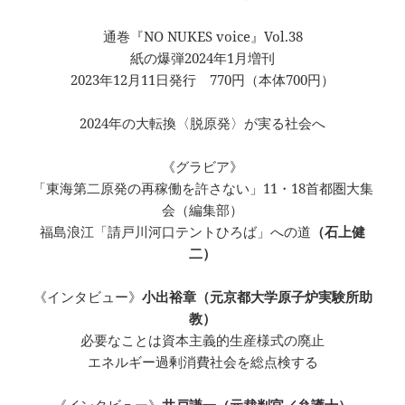
通巻『NO NUKES voice』Vol.38
紙の爆弾2024年1月増刊
2023年12月11日発行 770円（本体700円）
2024年の大転換〈脱原発〉が実る社会へ
《グラビア》
「東海第二原発の再稼働を許さない」11・18首都圏大集
会（編集部）
福島浪江「請戸川河口テントひろば」への道
（石上健
二）
《インタビュー》
小出裕章（元京都大学原子炉実験所助
教）
必要なことは資本主義的生産様式の廃止
エネルギー過剰消費社会を総点検する