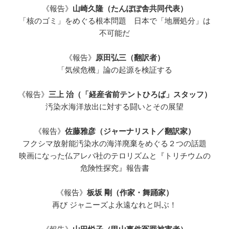
《報告》
山崎久隆（たんぽぽ舎共同代表）
「核のゴミ」をめぐる根本問題 日本で「地層処分」は
不可能だ
《報告》
原田弘三（翻訳者）
「気候危機」論の起源を検証する
《報告》
三上 治（「経産省前テントひろば」スタッフ）
汚染水海洋放出に対する闘いとその展望
《報告》
佐藤雅彦（ジャーナリスト／翻訳家）
フクシマ放射能汚染水の海洋廃棄をめぐる２つの話題
映画になった仏アレバ社のテロリズムと『トリチウムの
危険性探究』報告書
《報告》
板坂 剛（作家・舞踊家）
再び ジャニーズよ永遠なれと叫ぶ！