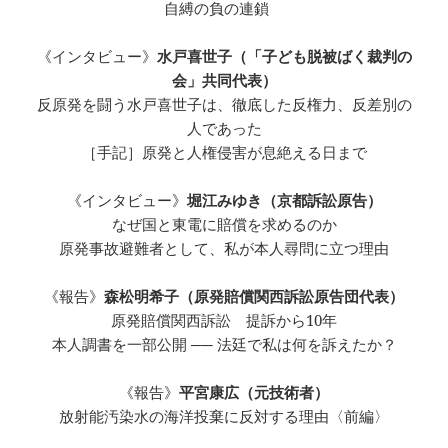
自縛の負の連鎖
《インタビュー》
水戸喜世子（「子ども脱被ばく裁判の
会」共同代表）
反原発を闘う水戸喜世子は、徹底した反権力、反差別の
人であった
［手記］原発と人権侵害が息絶える日まで
《インタビュー》
堀江みゆき（京都訴訟原告）
なぜ国と東電に賠償を求めるのか
原発事故避難者として、私が本人尋問に立つ理由
《報告》
森松明希子（原発賠償関西訴訟原告団代表）
原発賠償関西訴訟 提訴から10年
本人調書を一部公開 ── 法廷で私は何を訴えたか？
《報告》
平宮康広（元技術者）
放射能汚染水の海洋投棄に反対する理由〈前編〉