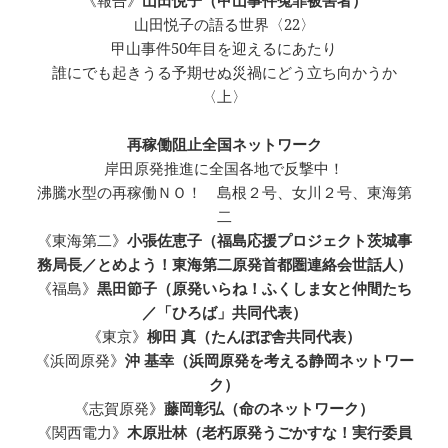
《報告》
山田悦子（甲山事件冤罪被害者）
山田悦子の語る世界〈22〉
甲山事件50年目を迎えるにあたり
誰にでも起きうる予期せぬ災禍にどう立ち向かうか
〈上〉
再稼働阻止全国ネットワーク
岸田原発推進に全国各地で反撃中！
沸騰水型の再稼働ＮＯ！ 島根２号、女川２号、東海第
二
《東海第二》
小張佐恵子（福島応援プロジェクト茨城事
務局長／とめよう！東海第二原発首都圏連絡会世話人）
《福島》
黒田節子（原発いらね！ふくしま女と仲間たち
／「ひろば」共同代表）
《東京》
柳田 真（たんぽぽ舎共同代表）
《浜岡原発》
沖 基幸（浜岡原発を考える静岡ネットワー
ク）
《志賀原発》
藤岡彰弘（命のネットワーク）
《関西電力》
木原壯林（老朽原発うごかすな！実行委員