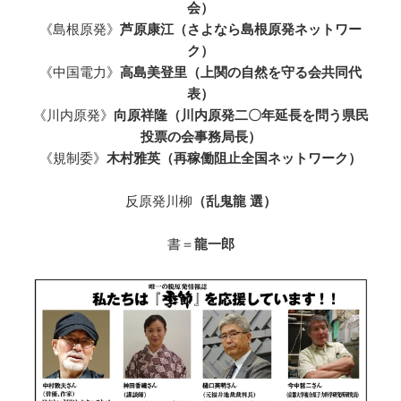
会）
《島根原発》
芦原康江（さよなら島根原発ネットワー
ク）
《中国電力》
高島美登里（上関の自然を守る会共同代
表）
《川内原発》
向原祥隆（川内原発二〇年延長を問う県民
投票の会事務局長）
《規制委》
木村雅英（再稼働阻止全国ネットワーク）
反原発川柳
（乱鬼龍 選）
書＝
龍一郎