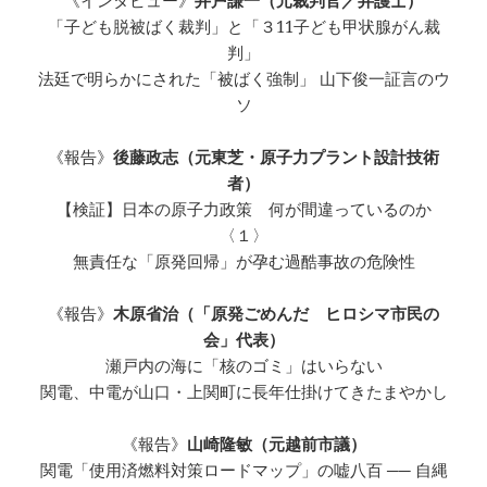
《インタビュー》
井戸謙一（元裁判官／弁護士）
「子ども脱被ばく裁判」と「３11子ども甲状腺がん裁
判」
法廷で明らかにされた「被ばく強制」 山下俊一証言のウ
ソ
《報告》
後藤政志（元東芝・原子力プラント設計技術
者）
【検証】日本の原子力政策 何が間違っているのか
〈１〉
無責任な「原発回帰」が孕む過酷事故の危険性
《報告》
木原省治（「原発ごめんだ ヒロシマ市民の
会」代表）
瀬戸内の海に「核のゴミ」はいらない
関電、中電が山口・上関町に長年仕掛けてきたまやかし
《報告》
山崎隆敏（元越前市議）
関電「使用済燃料対策ロードマップ」の嘘八百 ── 自縄