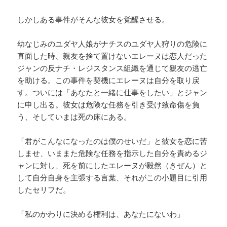
しかしある事件がそんな彼女を覚醒させる。
幼なじみのユダヤ人娘がナチスのユダヤ人狩りの危険に
直面した時、親友を捨て置けないエレーヌは恋人だった
ジャンの反ナチ・レジスタンス組織を通じて親友の逃亡
を助ける。この事件を契機にエレーヌは自分を取り戻
す。ついには「あなたと一緒に仕事をしたい」とジャン
に申し出る。彼女は危険な任務を引き受け致命傷を負
う、そしていまは死の床にある。
「君がこんなになったのは僕のせいだ」と彼女を恋に苦
しませ、いままた危険な任務を指示した自分を責めるジ
ャンに対し、死を前にしたエレーヌが毅然（きぜん）と
して自分自身を主張する言葉、それがこの小題目に引用
したセリフだ。
「私のかわりに決める権利は、あなたにないわ」