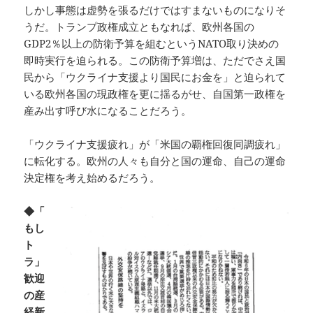
しかし事態は虚勢を張るだけではすまないものになりそ
うだ。トランプ政権成立ともなれば、欧州各国の
GDP2％以上の防衛予算を組むというNATO取り決めの
即時実行を迫られる。この防衛予算増は、ただでさえ国
民から「ウクライナ支援より国民にお金を」と迫られて
いる欧州各国の現政権を更に揺るがせ、自国第一政権を
産み出す呼び水になることだろう。
「ウクライナ支援疲れ」が「米国の覇権回復同調疲れ」
に転化する。欧州の人々も自分と国の運命、自己の運命
決定権を考え始めるだろう。
◆「
もし
ト
ラ」
歓迎
の産
経新