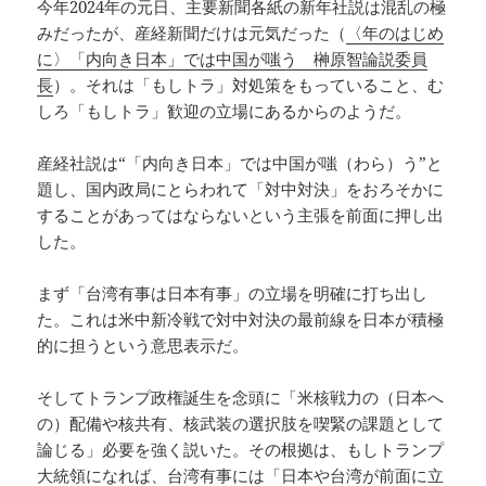
今年2024年の元日、主要新聞各紙の新年社説は混乱の極
みだったが、産経新聞だけは元気だった（
〈年のはじめ
に〉「内向き日本」では中国が嗤う 榊原智論説委員
長
）。それは「もしトラ」対処策をもっていること、む
しろ「もしトラ」歓迎の立場にあるからのようだ。
産経社説は“「内向き日本」では中国が嗤（わら）う”と
題し、国内政局にとらわれて「対中対決」をおろそかに
することがあってはならないという主張を前面に押し出
した。
まず「台湾有事は日本有事」の立場を明確に打ち出し
た。これは米中新冷戦で対中対決の最前線を日本が積極
的に担うという意思表示だ。
そしてトランプ政権誕生を念頭に「米核戦力の（日本へ
の）配備や核共有、核武装の選択肢を喫緊の課題として
論じる」必要を強く説いた。その根拠は、もしトランプ
大統領になれば、台湾有事には「日本や台湾が前面に立