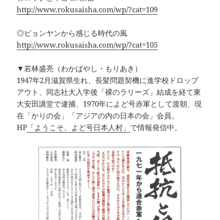
http://www.rokusaisha.com/wp/?cat=109
◎ピョンヤンから感じる時代の風
http://www.rokusaisha.com/wp/?cat=105
▼若林盛亮（わかばやし・もりあき）
1947年2月滋賀県生れ、長髪問題契機に進学校ドロップ
アウト、同志社大入学後「裸のラリーズ」結成を経て東
大安田講堂で逮捕、1970年によど号赤軍として渡朝、現
在「かりの会」「アジアの内の日本の会」会員。
HP
「ようこそ、よど号日本人村」
で情報発信中。