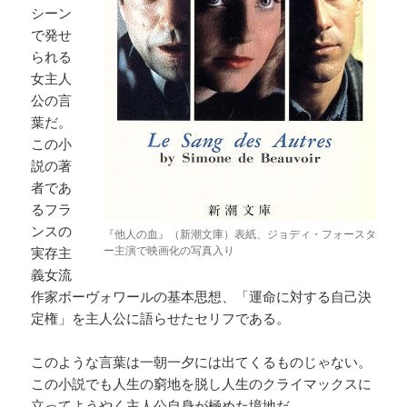
シーン
で発せ
られる
女主人
公の言
葉だ。
この小
説の著
者であ
るフラ
ンスの
『他人の血』（新潮文庫）表紙、ジョディ・フォースタ
ー主演で映画化の写真入り
実存主
義女流
作家ボーヴォワールの基本思想、「運命に対する自己決
定権」を主人公に語らせたセリフである。
このような言葉は一朝一夕には出てくるものじゃない。
この小説でも人生の窮地を脱し人生のクライマックスに
立ってようやく主人公自身が極めた境地だ。