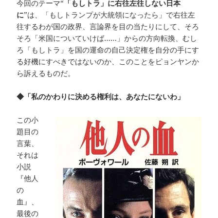
今回のテーマ“
「もしトラ」に右往左往しない日本
に
”は、「もしトランプが大統領になったら」で右往左
往するわが国の政界、言論界を目の当たりにして、そろ
そろ「米国についていけば……」からの方向転換、むし
ろ「もしトラ」を国の運命の自己決定権を自分の手にす
る好機にすべきではないのか、このことをピョンヤンか
ら訴えるものだ。
◆「私のかわりに決める権利は、あなたにないわ」
この小
題目の
言葉、
それは
小説
『他人
の
血』、
最後の