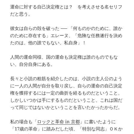
運命に対する自己決定権とは？ を考えさせる名セリフ
だと思う。
彼女は自らの殻を破った ── 「何ものかのために、誰か
のために存在する」エレーヌ、「危険な任務遂行を決め
たのは、他の誰でもない、私自身」！
人間の運命同様、国の運命も決定権は誰のものでもな
い、自分自身にある。
長々と小説の粗筋を紹介したのは、小説の主人公のよう
に一人の人間が自分を取り戻し、自らの運命の自己決定
権を獲得するには一定の曲折を経るものだということ、
しかしいつかは手にするものだということ、これは国だ
って同じではないかということを言いたかったからだ。
私の場合も「
ロックと革命 in 京都
」に書いたように
「17歳の革命」に踏みだした頃、「特別な同志」ＯＫか