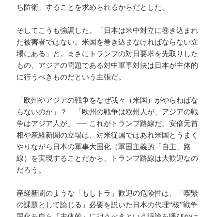
ち防衛」することを求められるからだとした。
そしてこうも強調した。「日本は米中対立に巻き込まれ
た被害者ではない。米国を巻き込まなければならない立
場にある」と。まさにトランプの対日要求を先取りした
もの、アジアの問題である対中軍事対決は日本が主体的
に行うべきものだという主張だ。
「欧州やアジアの戦争をなぜ我々（米国）がやらねばな
らないのか」？ 「欧州の戦争は欧州人が、アジアの戦
争はアジア人が」 ── これがトランプ路線だ。安倍元首
相や産経新聞の立場は、対米従属ではあれ米国とうまく
やりながら日本の軍事大国化（軍国主義的「自主」路
線）を実現することだから、トランプ路線は大歓迎なの
だろう。
産経新聞のような「もしトラ」歓迎の危険性は、「喫緊
の課題として論じる」必要を説いた日本の代理“核”戦争
国化を自ら「主体的」に担うべきという議論を呼びかけ