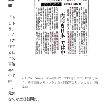
聞
「も
しト
ラ」
に右
往左
往す
る日
本の
言論
界の
中で
産経の2024年元日の年頭社説「“内向き日本”では中国が嗤
唯
う」※本画像クリックをすると同記事にリンクします（編
集部）
一、
元気
なのが産経新聞だ。