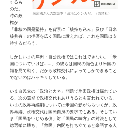
するも
のだ。
泉房穂さんの対談本『政治はケンカだ』（講談社）
時の政
権が
「非核の国是堅持」を背景に「核持ち込み」及び「日米
核共有」の拒否を広く国民に訴えれば、これを国民は支
持するだろう。
しかしいまの岸田・自公政権ではこれはできない。「米
国についていけば……」の彼らは国民の顔色より米国の
顔を見て動く、だから政権交代によってしかできること
でないのはハッキリしている。
いま自民党の「政治とカネ」問題で岸田政権は揺れてい
る、次の選挙で政権交代もありうるとも言われている。
いまの政界再編劇については米国の影がちらつくが、政
界再編、政権交代は国民自身の要求でもある。そしてい
ま「国民をいじめる側」対「国民の味方」の対決として
総選挙に勝ち、「救民」内閣を打ち立てると豪語する人