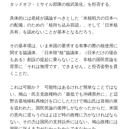
タッドオフ・ミサイル部隊の核武装化」を拒否する。
具体的には産経が議論すべきとした「米核戦力の日本へ
の配備」のための「核持ち込み容認」、そして「日米核
共有」を認めないことが基本となるだろう。
その基本環は、いま米国の要求する有事の際の核使用に
関する協議体、「日米韓“核”協議体」（日米だけの場合
もある）創設の提起に乗らないこと、非核の国民世論を
背景に「それは無理です、できません」と拒否姿勢を貫
くことだ。
これは可能か？ 可能性はあるけれど簡単なことではな
い。鳩山・民主党政権時の「最低でも沖縄県外に」と辺
野古基地移転再検討を口にしただけで鳩山氏は首相の座
を追われた。国民世論の後押しがなかったからだ。米国
の意向に逆らうのはよほど時の政権に力がなければなら
ない。その力は国民の支持以外にはない。鳩山政権には
国民に訴える力がなかったからできなかった。