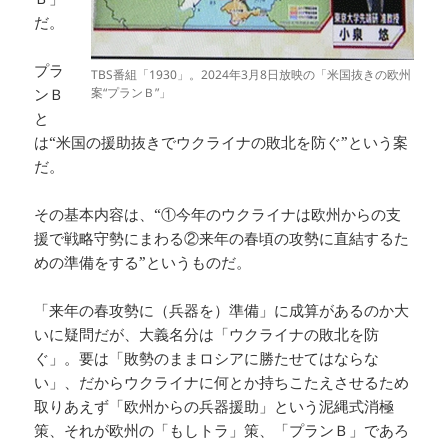
だ。
プラ
TBS番組「1930」。2024年3月8日放映の「米国抜きの欧州
ンＢ
案“プランＢ”」
と
は“米国の援助抜きでウクライナの敗北を防ぐ”という案
だ。
その基本内容は、“①今年のウクライナは欧州からの支
援で戦略守勢にまわる②来年の春頃の攻勢に直結するた
めの準備をする”というものだ。
「来年の春攻勢に（兵器を）準備」に成算があるのか大
いに疑問だが、大義名分は「ウクライナの敗北を防
ぐ」。要は「敗勢のままロシアに勝たせてはならな
い」、だからウクライナに何とか持ちこたえさせるため
取りあえず「欧州からの兵器援助」という泥縄式消極
策、それが欧州の「もしトラ」策、「プランＢ」であろ