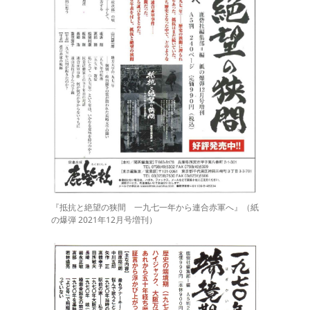
『抵抗と絶望の狭間 一九七一年から連合赤軍へ』（紙
の爆弾 2021年12月号増刊）