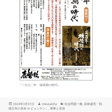
『一九七〇年 端境期の時代』
投
作
カ
2024年3月31日
rokusaisha
社会問題一般
,
若林盛亮「戦
稿
成
テ
後日本の革命 in ピョンヤン」
,
軍事と安保