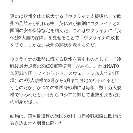
う。
更には欧州全体に拡大する「ウクライナ支援疲れ」で欧
州の足並みが乱れる中、英仏独が個別にウクライナと2
国間の安全保障協定を結んだ。これはウクライナに「英
仏独3大国の保障」を見せることで「ウクライナの敗北
を防ぐ」しかない欧州の窮状を表すものだ。
ウクライナの敗勢に慌てる欧州を表すものとして、「冷
戦後最大規模のNATO軍事演習」がある。これはNATO
加盟32ヶ国（フィンランド、スウェーデン加入で2ヶ国
増）の9万人規模で2月から5月まで各地で行われるとい
うものだが、かつての東西冷戦期には毎年、数十万人規
模で行われたというからロシアに対して虚勢を張るだけ
の印象が強い。
結局は、落ち目濃厚の米国の対中ロ新冷戦戦略に欧州は
巻き込まれる羽目に陥った。