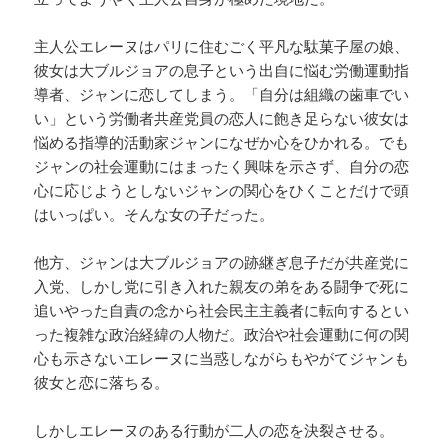
主人公エレーヌはパリに住むごく平凡な駄菓子屋の娘、
彼女は大ブルジョアの息子という出自に悩む労働運動指
導者、ジャンに恋してしまう。「自分は組織の歯車でい
い」という労働者共産党員の恋人に飽き足らない彼女は
悩める指導的活動家ジャンになぜか心をひかれる。でも
ジャンの社会運動にはまったく興味を示さず、自分の恋
心に応じようとしないジャンの関心をひくことだけで頭
はいっぱい。そんな女の子だった。
他方、ジャンは大ブルジョアの跡継ぎ息子だが共産党に
入党、しかし党に引き入れた親友の弟をある闘争で死に
追いやった自責の念から社会民主主義者に転向するとい
った複雑な政治経緯の人物だ。政治や社会運動に何の関
心も示さないエレーヌに当惑しながらもやがてジャンも
彼女と恋に落ちる。
しかしエレーヌのある行動が二人の恋を決裂させる。