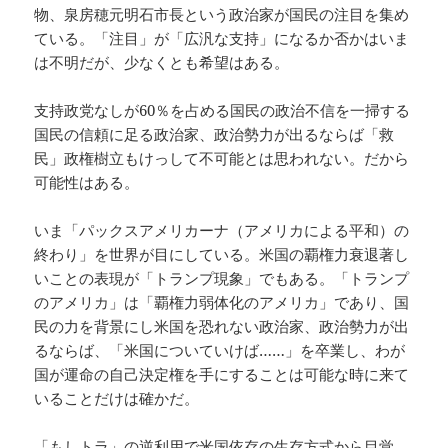
物、泉房穂元明石市長という政治家が国民の注目を集め
ている。「注目」が「広汎な支持」になるか否かはいま
は不明だが、少なくとも希望はある。
支持政党なしが60％を占める国民の政治不信を一掃する
国民の信頼に足る政治家、政治勢力が出るならば「救
民」政権樹立もけっして不可能とは思われない。だから
可能性はある。
いま「パックスアメリカーナ（アメリカによる平和）の
終わり」を世界が目にしている。米国の覇権力衰退著し
いことの表現が「トランプ現象」でもある。「トランプ
のアメリカ」は「覇権力弱体化のアメリカ」であり、国
民の力を背景にし米国を恐れない政治家、政治勢力が出
るならば、「米国についていけば……」を卒業し、わが
国が運命の自己決定権を手にすることは可能な時に来て
いることだけは確かだ。
「もしトラ」の逆利用で米国依存の生存方式から目覚