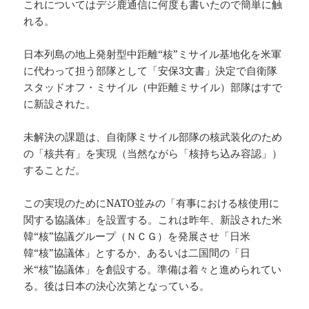
これについてはデジ鹿通信に何度も書いたので簡単に触
れる。
日本列島の地上発射型中距離“核”ミサイル基地化を米軍
に代わって担う部隊として「安保3文書」決定で自衛隊
スタッドオフ・ミサイル（中距離ミサイル）部隊はすで
に新設された。
未解決の課題は、自衛隊ミサイル部隊の核武装化のため
の「核共有」を実現（当然ながら「核持ち込み容認」）
することだ。
この実現のためにNATO並みの「有事における核使用に
関する協議体」を設置する。これは昨年、新設された米
韓“核”協議グループ（ＮＣＧ）を発展させ「日米
韓“核”協議体」とするか、あるいは二国間の「日
米“核”協議体」を創設する。準備は着々と進められてい
る。後は日本の決心次第となっている。