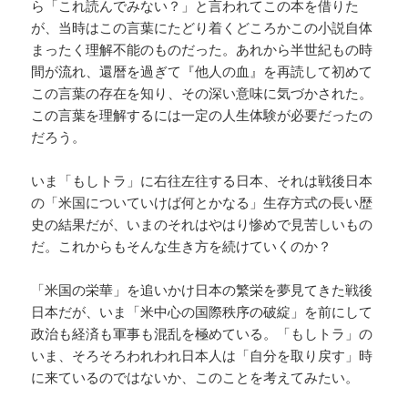
ら「これ読んでみない？」と言われてこの本を借りた
が、当時はこの言葉にたどり着くどころかこの小説自体
まったく理解不能のものだった。あれから半世紀もの時
間が流れ、還暦を過ぎて『他人の血』を再読して初めて
この言葉の存在を知り、その深い意味に気づかされた。
この言葉を理解するには一定の人生体験が必要だったの
だろう。
いま「もしトラ」に右往左往する日本、それは戦後日本
の「米国についていけば何とかなる」生存方式の長い歴
史の結果だが、いまのそれはやはり惨めで見苦しいもの
だ。これからもそんな生き方を続けていくのか？
「米国の栄華」を追いかけ日本の繁栄を夢見てきた戦後
日本だが、いま「米中心の国際秩序の破綻」を前にして
政治も経済も軍事も混乱を極めている。「もしトラ」の
いま、そろそろわれわれ日本人は「自分を取り戻す」時
に来ているのではないか、このことを考えてみたい。