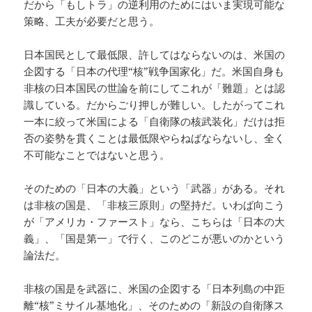
だから「もしトラ」の逆利用のためにはいま実現可能な
策略、工夫が必要だと思う。
日本国民として最低限、許してはならないのは、米国の
企図する「日本の代理“核”戦争国家化」だ。米国自身も
非核の日本国民の世論を前にしてこれが「難題」とは認
識している。だからごり押しが難しい。したがってこれ
一本に絞って米国による「自衛隊の核武装化」だけは拒
否の姿勢を貫くことは最低限やらねばならないし、全く
不可能なことではないと思う。
そのための「日本の大義」という「武器」がある。それ
は非核の国是、「非核三原則」の堅持だ。いわば向こう
が「アメリカ・ファースト」なら、こちらは「日本の大
義」、「国是第一」で行く、このどこが悪いのかという
論法だ。
非核の国是を武器に、米国の企図する「日本列島の中距
離“核”ミサイル基地化」、そのための「新設の自衛隊ス