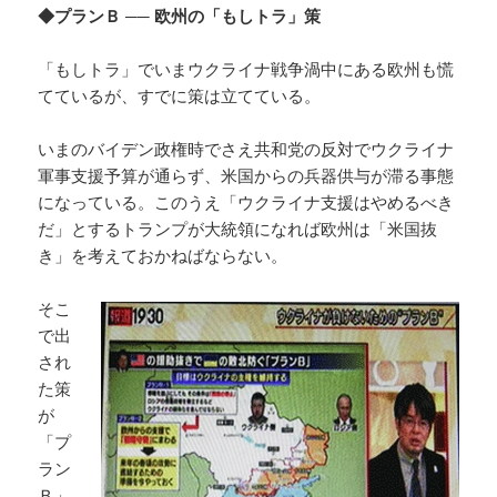
◆プランＢ ── 欧州の「もしトラ」策
「もしトラ」でいまウクライナ戦争渦中にある欧州も慌
てているが、すでに策は立てている。
いまのバイデン政権時でさえ共和党の反対でウクライナ
軍事支援予算が通らず、米国からの兵器供与が滞る事態
になっている。このうえ「ウクライナ支援はやめるべき
だ」とするトランプが大統領になれば欧州は「米国抜
き」を考えておかねばならない。
そこ
で出
され
た策
が
「プ
ラン
Ｂ」