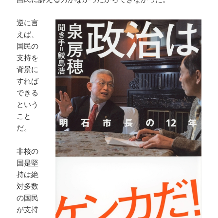
逆に言
えば、
国民の
支持を
背景に
すれば
できる
という
こと
だ。
非核の
国是堅
持は絶
対多数
の国民
が支持