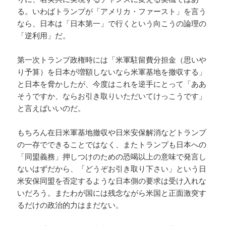
る。いわばトランプが「アメリカ・ファースト」を言う
なら、日本は「日本第一」で行くという向こうの論理の
「逆利用」だ。
第一次トランプ政権時には「米軍駐留費分担金（思いや
り予算）を日本が増額しないなら米軍基地を撤収する」
と日本を脅かしたが、今度はこれを逆手にとって「ああ
そうですか、ならお引き取りいただいてけっこうです」
と言えばいいのだ。
もちろん在日米軍基地撤収や日米安保解消などトランプ
の一存でできることではなく、またトランプも日本への
「同盟義務」押しつけのための恐喝以上の意味で発言し
ないはずだから、「どうぞお引き取り下さい」という日
米安保同盟を否定するような日本側の要求は受け入れな
いだろう。またわが国には残念ながら米国と正面激突す
るだけの政治的力はまだない。