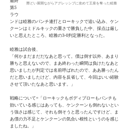
最終
際どい展開ながらアグレッシブに攻めて王座を奪った睦雅
第5
ラウ
ンドは睦雅のパンチ連打とローキックで追い込み、ケン
クーンはミドルキックの重さで勝負した中、採点は厳し
いと思えたところ、睦雅の3-0判定勝利となった。
睦雅は試合後、
「何かまだまだだなあと思って。僕は倒す以外、あまり
勝ちと思えないので、まあ終わった瞬間は負けたなあと
思いましたが判定では名前呼ばれたので、ああ勝ったん
だと思いましたけど、内容を反省して、今回はいい経験
させて頂いたなあと思います。」
戦略について=「ローキックもボディブローもパンチも
効いている感じはあっても、ケンクーンも倒れないとい
う強さは感じて、それも倒そうと思ったんですけど、ま
あ僕の力不足とケンクーンの気合い根性というのを感じ
ましたね。」