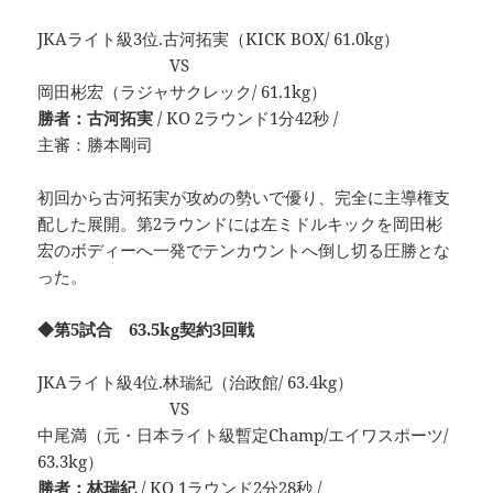
JKAライト級3位.古河拓実（KICK BOX/ 61.0kg）
VS
岡田彬宏（ラジャサクレック/ 61.1kg）
勝者：古河拓実
/ KO 2ラウンド1分42秒 /
主審：勝本剛司
初回から古河拓実が攻めの勢いで優り、完全に主導権支
配した展開。第2ラウンドには左ミドルキックを岡田彬
宏のボディーへ一発でテンカウントへ倒し切る圧勝とな
った。
◆第5試合 63.5kg契約3回戦
JKAライト級4位.林瑞紀（治政館/ 63.4kg）
VS
中尾満（元・日本ライト級暫定Champ/エイワスポーツ/
63.3kg）
勝者：林瑞紀
/ KO 1ラウンド2分28秒 /