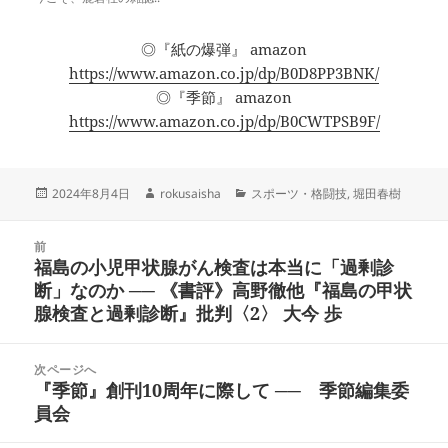
◎『紙の爆弾』 amazon
https://www.amazon.co.jp/dp/B0D8PP3BNK/
◎『季節』 amazon
https://www.amazon.co.jp/dp/B0CWTPSB9F/
投
作
カ
2024年8月4日
rokusaisha
スポーツ・格闘技
,
堀田春樹
稿
成
テ
日:
者
ゴ
投
リ
前
稿
福島の小児甲状腺がん検査は本当に「過剰診
ー
前
ナ
断」なのか ── 《書評》高野徹他『福島の甲状
の
ビ
腺検査と過剰診断』批判〈2〉 大今 歩
投
ゲ
稿:
ー
次ページへ
シ
『季節』創刊10周年に際して ── 季節編集委
次
ョ
員会
の
ン
投