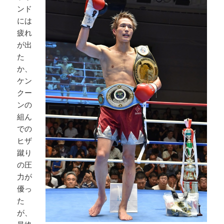
ンド
には
疲れ
が出
た
か、
ケン
クー
ンの
組ん
での
ヒザ
蹴り
の圧
力が
優っ
た
が、