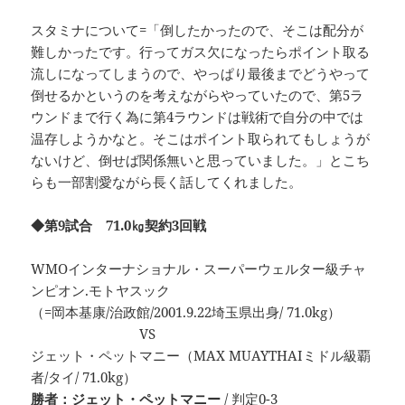
スタミナについて=「倒したかったので、そこは配分が
難しかったです。行ってガス欠になったらポイント取る
流しになってしまうので、やっぱり最後までどうやって
倒せるかというのを考えながらやっていたので、第5ラ
ウンドまで行く為に第4ラウンドは戦術で自分の中では
温存しようかなと。そこはポイント取られてもしょうが
ないけど、倒せば関係無いと思っていました。」とこち
らも一部割愛ながら長く話してくれました。
◆第9試合 71.0㎏契約3回戦
WMOインターナショナル・スーパーウェルター級チャ
ンピオン.モトヤスック
（=岡本基康/治政館/2001.9.22埼玉県出身/ 71.0kg）
VS
ジェット・ペットマニー（MAX MUAYTHAIミドル級覇
者/タイ/ 71.0kg）
勝者：ジェット・ペットマニー
/ 判定0-3