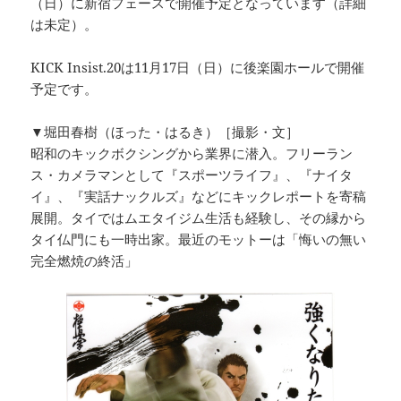
（日）に新宿フェースで開催予定となっています（詳細
は未定）。
KICK Insist.20は11月17日（日）に後楽園ホールで開催
予定です。
▼堀田春樹（ほった・はるき）［撮影・文］
昭和のキックボクシングから業界に潜入。フリーラン
ス・カメラマンとして『スポーツライフ』、『ナイタ
イ』、『実話ナックルズ』などにキックレポートを寄稿
展開。タイではムエタイジム生活も経験し、その縁から
タイ仏門にも一時出家。最近のモットーは「悔いの無い
完全燃焼の終活」