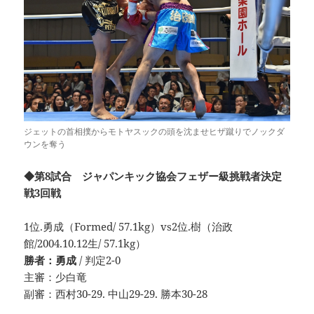
ジェットの首相撲からモトヤスックの頭を沈ませヒザ蹴りでノックダ
ウンを奪う
◆第8試合 ジャパンキック協会フェザー級挑戦者決定
戦3回戦
1位.勇成（Formed/ 57.1kg）vs2位.樹（治政
館/2004.10.12生/ 57.1kg）
勝者：勇成
/ 判定2-0
主審：少白竜
副審：西村30-29. 中山29-29. 勝本30-28