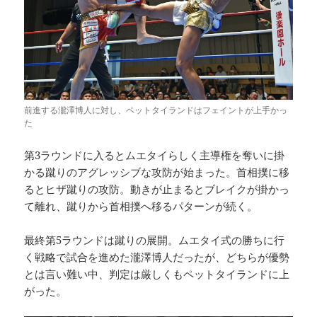
前進する瀧澤博人に対し、ペットタイランドはフェイントが上手かっ
た
第3ラウンドに入るとムエタイらしく主導権を奪いに掛
かる蹴りのアグレッシブな攻防が始まった。首相撲に移
るとヒザ蹴りの攻防。動きが止まるとブレイクが掛かっ
て離れ、蹴りから首相撲へ移るパターンが続く。
最終第5ラウンドは蹴りの展開。ムエタイ式の勝ちに行
く戦略で試合を進めた瀧澤博人だったが、どちらが優勢
とは言い難い中、判定は厳しくもペットタイランドに上
がった。