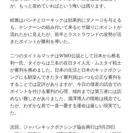
が、もっと攻めていればという悔いは残ります。
睦雅はパンチとローキックは効果的にダメージを与える
も、ケンクーンの組み付いて来るヒザ蹴りにポイントが
流れたかに見えたが、前半とラストラウンドの攻勢が活
きたポイントが勝利を導いた。
二つのタイトルマッチはWMO公認として日本から椎名
利一氏、タイからは三名の在日タイ人元・ムエタイ戦士
が審判を務めました。日本の生活と日本のキックボクシ
ングにも馴染んできたタイ審判員はいつも公正な審判を
することでは定評がありますが、今日の僅差の試合での
ポイントを付ける審判の心理、傾向までは第三者には読
めない難しさがありました。瀧澤博人の惜敗は残念でし
たが、わずかな差で一喜一憂する運命は厳しい現実でし
た。
次回、ジャパンキックボクシング協会興行は9月29日