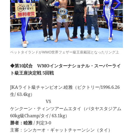
ペットタイランドがWMO世界フェザー級王座戴冠となったリング上
◆第10試合 WMOインターナショナル・スーパーライ
ト級王座決定戦 5回戦
JKAライト級チャンピオン.睦雅（ビクトリー/1996.6.26
生/ 63.4kg）
VS
ケンクーン・ティンツアームエタイ（パタヤスタジアム
60kg級Champ/タイ/ 63.1kg）
勝者：睦雅
/ 判定3-0
主審：シンカーオ・ギャットチャーンシン（タイ）