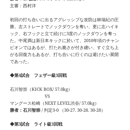
主審：西村洋
初回の打ち合いに出るアグレッシブな攻防は林瑞紀の圧
勝。左ストレートでノックダウンを奪い、更に左ハイキ
ック、右フックと立て続けに3度のノックダウンを奪っ
た。中尾満は新日本キックに於いて、2010年頃のチャン
ピオンではあるが、打たれ脆さが付き纏い、すぐ立ち上
がる回復力もあるが、打ち合いに行くのは避けたい展開
であった。
◆第4試合 フェザー級3回戦
石川智崇（KICK BOX/ 57.0kg）
VS
マングース松崎（NEXT LEVEL渋谷/ 57.0kg）
勝者：石川智崇
/ 判定3-0 （30-27. 30-28. 30-28）
◆第3試合 ライト級3回戦