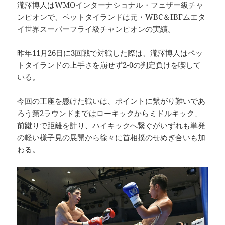
瀧澤博人はWMOインターナショナル・フェザー級チャ
ンピオンで、ペットタイランドは元・WBC＆IBFムエタ
イ世界スーパーフライ級チャンピオンの実績。
昨年11月26日に3回戦で対戦した際は、瀧澤博人はペッ
トタイランドの上手さを崩せず2-0の判定負けを喫して
いる。
今回の王座を懸けた戦いは、ポイントに繋がり難いであ
ろう第2ラウンドまではローキックからミドルキック、
前蹴りで距離を計り、ハイキックへ繋ぐがいずれも単発
の軽い様子見の展開から徐々に首相撲のせめぎ合いも加
わる。