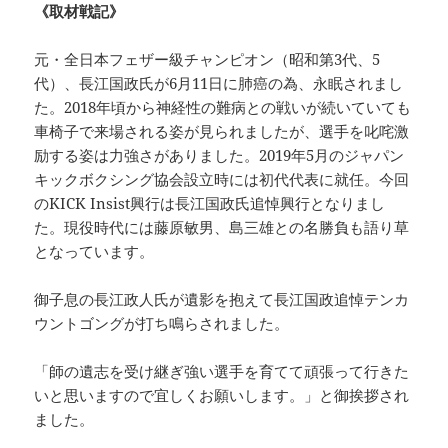
《取材戦記》
元・全日本フェザー級チャンピオン（昭和第3代、5
代）、長江国政氏が6月11日に肺癌の為、永眠されまし
た。2018年頃から神経性の難病との戦いが続いていても
車椅子で来場される姿が見られましたが、選手を叱咤激
励する姿は力強さがありました。2019年5月のジャパン
キックボクシング協会設立時には初代代表に就任。今回
のKICK Insist興行は長江国政氏追悼興行となりまし
た。現役時代には藤原敏男、島三雄との名勝負も語り草
となっています。
御子息の長江政人氏が遺影を抱えて長江国政追悼テンカ
ウントゴングが打ち鳴らされました。
「師の遺志を受け継ぎ強い選手を育てて頑張って行きた
いと思いますので宜しくお願いします。」と御挨拶され
ました。