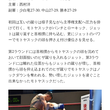
主審：西村洋
副審：少白竜27-30. 中山27-29. 勝本27-29
初回は互いの蹴りは様子見ながら主導権支配へ圧力を掛
けて行く。モトヤスックがパンチとローキック、ジェッ
トは蹴り返すと首相撲に持ち込む。更にジェットのパワ
ーでモトヤスックの頭を押さえ付け優位さを見せる。
第2ラウンドには首相撲からモトヤスックの頭を沈めて
おいて顔面狙いのヒザ蹴りを入れるジェット。第3ラウ
ンドには離れた位置からもジェットの蹴りが増し、首相
撲から頭を抑え込まれてのヒザ蹴りでモトヤスックはノ
ックダウンを奪われる。勢い増したジェットを凌ぐこと
出来なかったモトヤスックだった。