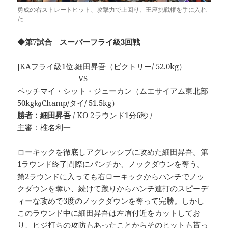
勇成の右ストレートヒット、攻撃力で上回り、王座挑戦権を手に入れ
た
◆第7試合 スーパーフライ級3回戦
JKAフライ級1位.細田昇吾（ビクトリー/ 52.0kg）
VS
ペッチマイ・シット・ジェーカン（ムエサイアム東北部
50kg㎏Champ/タイ/ 51.5kg）
勝者：細田昇吾
/ KO 2ラウンド1分6秒 /
主審：椎名利一
ローキックを徹底しアグレッシブに攻めた細田昇吾。第
1ラウンド終了間際にパンチか、ノックダウンを奪う。
第2ラウンドに入っても右ローキックからパンチでノッ
クダウンを奪い、続けて蹴りからパンチ連打のスピーデ
ィーな攻めで3度のノックダウンを奪って完勝。しかし
このラウンド中に細田昇吾は左眉付近をカットしてお
り、ヒジ打ちの攻防もあったことからそのヒットも貰っ