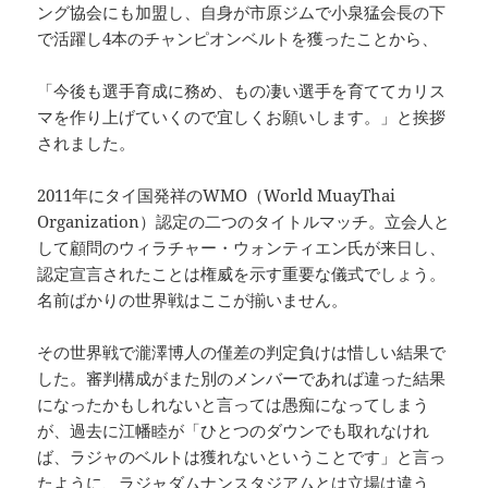
ング協会にも加盟し、自身が市原ジムで小泉猛会長の下
で活躍し4本のチャンピオンベルトを獲ったことから、
「今後も選手育成に務め、もの凄い選手を育ててカリス
マを作り上げていくので宜しくお願いします。」と挨拶
されました。
2011年にタイ国発祥のWMO（World MuayThai
Organization）認定の二つのタイトルマッチ。立会人と
して顧問のウィラチャー・ウォンティエン氏が来日し、
認定宣言されたことは権威を示す重要な儀式でしょう。
名前ばかりの世界戦はここが揃いません。
その世界戦で瀧澤博人の僅差の判定負けは惜しい結果で
した。審判構成がまた別のメンバーであれば違った結果
になったかもしれないと言っては愚痴になってしまう
が、過去に江幡睦が「ひとつのダウンでも取れなけれ
ば、ラジャのベルトは獲れないということです」と言っ
たように、ラジャダムナンスタジアムとは立場は違う