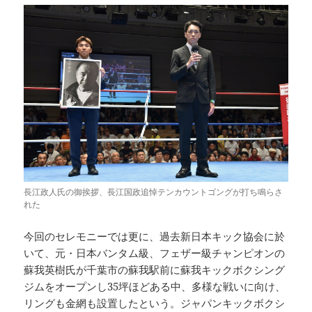
長江政人氏の御挨拶、長江国政追悼テンカウントゴングが打ち鳴らさ
れた
今回のセレモニーでは更に、過去新日本キック協会に於
いて、元・日本バンタム級、フェザー級チャンピオンの
蘇我英樹氏が千葉市の蘇我駅前に蘇我キックボクシング
ジムをオープンし35坪ほどある中、多様な戦いに向け、
リングも金網も設置したという。ジャパンキックボクシ