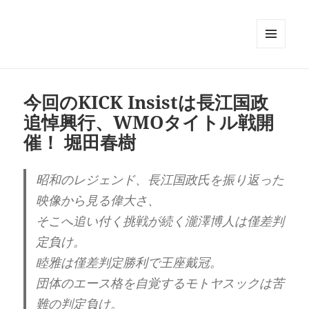
メニュ
ーとウ
ィジェ
ット
今回のKICK Insistは長江国政
追悼興行、WMOタイトル戦開
催！ 堀田春樹
昭和のレジェンド、長江国政氏を振り返った
映像から見る偉大さ、
そこへ追い付く挑戦が続く瀧澤博人は僅差判
定負け。
睦雅は僅差判定勝利で王座戴冠。
団体のエース格を自覚するモトヤスックは苦
難の判定負け。