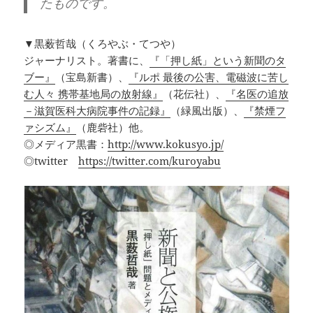
たものです。
▼黒薮哲哉（くろやぶ・てつや）
ジャーナリスト。著書に、
『「押し紙」という新聞のタ
ブー』
（宝島新書）、
『ルポ 最後の公害、電磁波に苦し
む人々 携帯基地局の放射線』
（花伝社）、
『名医の追放
－滋賀医科大病院事件の記録』
（緑風出版）、
『禁煙フ
ァシズム』
（鹿砦社）他。
◎メディア黒書：
http://www.kokusyo.jp/
◎twitter
https://twitter.com/kuroyabu