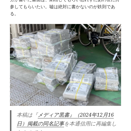
参してもらいたい。嘘は絶対に書かないのが鉄則であ
る。
本稿は『
メディア黒書』（2024年12月16
日）掲載の同名記事
を本通信用に再編集し