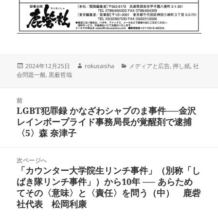
投
作
カ
2024年12月25日
rokusaisha
メディアと広告
,
押し紙
,
社
稿
成
テ
会問題一般
,
黒薮哲哉
日:
者
ゴ
リ
投
ー
前
稿
LGBT犯罪録 かなざわシャブのま事件──金沢
前
ナ
レインボープライド事務局長が覚醒剤で逮捕
の
ビ
〈5〉森 奈津子
投
ゲ
稿:
ー
次ページへ
シ
「カウンター大学院生リンチ事件」（別称「し
次
ョ
ばき隊リンチ事件」）から10年 ── あらため
の
ン
てその〈意味〉と〈責任〉を問う（中） 鹿砦
投
社代表 松岡利康
稿: