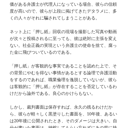
価がある弁護士が代理人になっている場合、彼らの信頼
度が髙いので、彼らが上段に掲げてきたデタラメに、多
くの人々がそれに騙されてしまうことがある。
ネット上に「押し紙」回収の現場を撮影した写真や動画
が次々と投稿されるに至っても、彼は絶対に主張を変え
ない。社会正義の実現という弁護士の使命を捨て、腐っ
た金に飛びついているのである。
「押し紙」が客観的な事実であることを認めた上で、そ
の背景にやむを得ない事情があるとする論理で弁護活動
をするのであれば、職業倫理を逸脱していないが、彼ら
は客観的に「押し紙」が存在することを否定しているわ
けだから論外である。良心のかけらもない。
しかし、裁判書面は保存すれば、永久の残るわけだか
ら、彼らが軽々しく黒塗りした書面を、10年後、あるい
は20年後に公開されたとき、そのダメージは大きい。自
分が書いた書面は、納棺してもらい忘れずにあの世に持