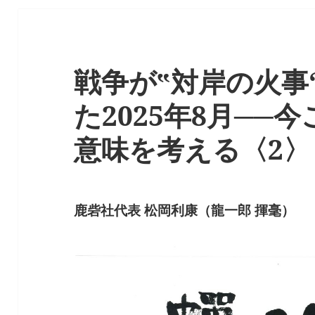
戦争が‟対岸の火事
た2025年8月──
意味を考える〈2〉
鹿砦社代表 松岡利康（龍一郎 揮毫）