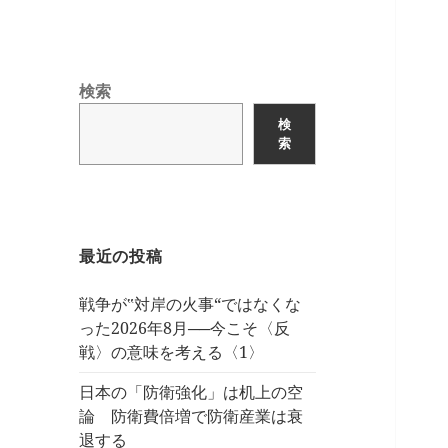
検索
検
索
最近の投稿
戦争が‟対岸の火事“ではなくな
った2026年8月──今こそ〈反
戦〉の意味を考える〈1〉
日本の「防衛強化」は机上の空
論 防衛費倍増で防衛産業は衰
退する