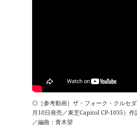
◎［参考動画］ザ・フォーク・クルセダーズ
月10日発売／東芝Capitol CP-10
／編曲：青木望