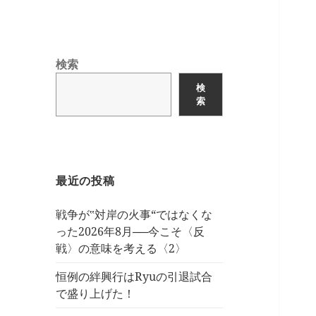
検索
検
索
最近の投稿
戦争が‟対岸の火事“ではなくな
った2026年8月──今こそ〈反
戦〉の意味を考える〈2〉
恒例の絆興行はRyuの引退試合
で盛り上げた！