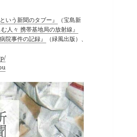
という新聞のタブー』
（宝島新
しむ人々 携帯基地局の放射線』
病院事件の記録』
（緑風出版）、
p/
bu