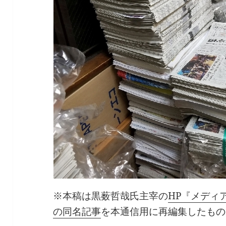
※本稿は黒薮哲哉氏主宰の
HP『メディア
の同名記事
を本通信用に再編集したもの