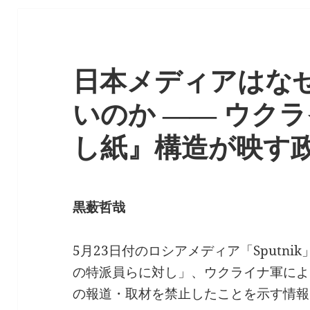
日本メディアはな
いのか ―― ウク
し紙』構造が映す
黒薮哲哉
5月23日付のロシアメディア「Sputn
の特派員らに対し」、ウクライナ軍によ
の報道・取材を禁止したことを示す情報