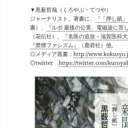
▼黒薮哲哉（くろやぶ・てつや）
ジャーナリスト。著書に、
『「押し紙」
書）、
『ルポ 最後の公害、電磁波に苦
（花伝社）、
『名医の追放－滋賀医科大
『禁煙ファシズム』
（鹿砦社）他。
◎メディア黒書：
http://www.kokusyo.j
◎twitter
https://twitter.com/kuroya