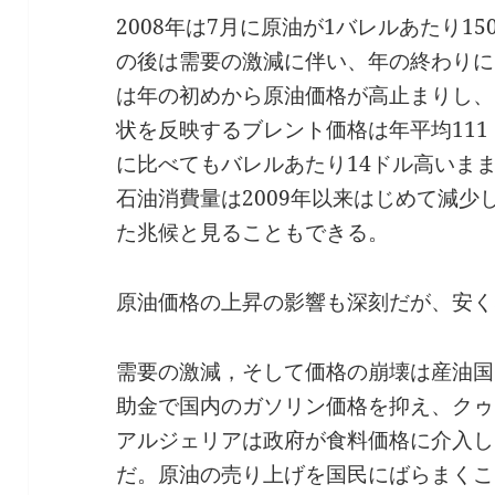
2008年は7月に原油が1バレルあたり1
の後は需要の激減に伴い、年の終わりには
は年の初めから原油価格が高止まりし、ウ
状を反映するブレント価格は年平均111
に比べてもバレルあたり14ドル高いま
石油消費量は2009年以来はじめて減
た兆候と見ることもできる。
原油価格の上昇の影響も深刻だが、安く
需要の激減，そして価格の崩壊は産油国
助金で国内のガソリン価格を抑え、クゥ
アルジェリアは政府が食料価格に介入し
だ。原油の売り上げを国民にばらまくこ