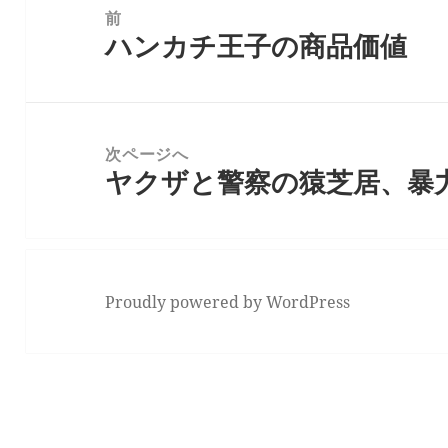
稿
前
ハンカチ王子の商品価値
ナ
前
ビ
の
ゲ
投
ー
稿:
次ページへ
シ
ヤクザと警察の猿芝居、暴
次
ョ
の
ン
投
稿:
Proudly powered by WordPress