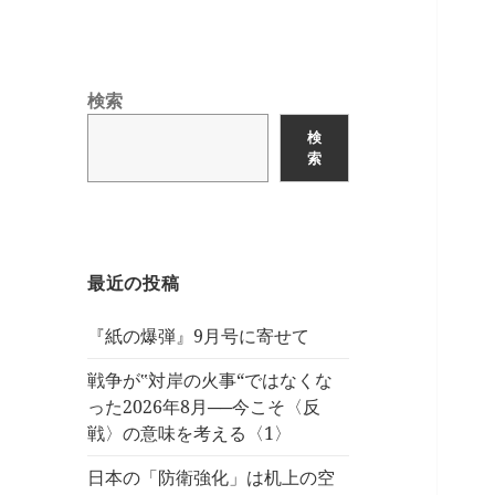
検索
検
索
最近の投稿
『紙の爆弾』9月号に寄せて
戦争が‟対岸の火事“ではなくな
った2026年8月──今こそ〈反
戦〉の意味を考える〈1〉
日本の「防衛強化」は机上の空