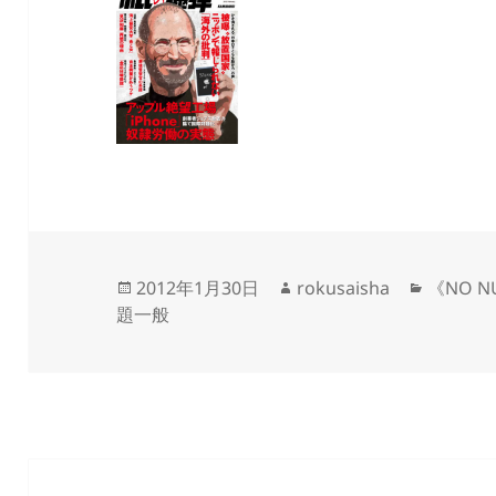
投
作
カ
2012年1月30日
rokusaisha
《NO NU
稿
成
テ
題一般
日:
者
ゴ
リ
ー
投