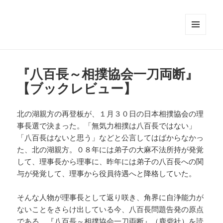
メニュ
ーとウ
ィジェ
ット
『八百長～相撲協会一刀両断』
【ブックレビュー】
北の湖親方の再登板が、１月３０日の日本相撲協会の理
事長選で決まった。「無気力相撲は八百長ではない」
「八百長はないと思う」などと公言してはばからなかっ
た、北の湖親方。０８年には弟子の大麻不法所持が発覚
して、理事長から理事に、昨年には弟子の八百長への関
与が発覚して、理事から役員待遇へと降格していた。
そんな人物が理事長として返り咲き、角界に自浄能力が
ないことをさらけ出している今、八百長問題告発の原点
である、『八百長～相撲協会一刀両断』（鹿砦社）を読