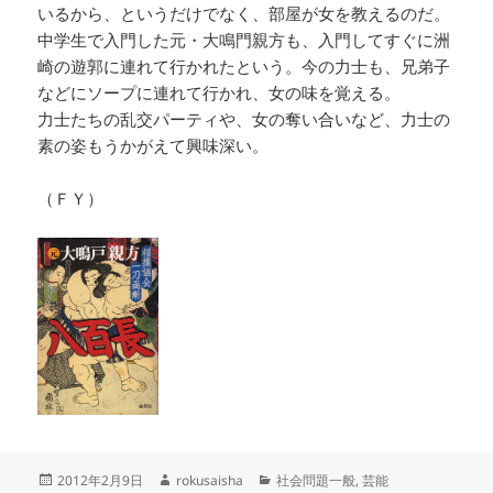
いるから、というだけでなく、部屋が女を教えるのだ。
中学生で入門した元・大鳴門親方も、入門してすぐに洲
崎の遊郭に連れて行かれたという。今の力士も、兄弟子
などにソープに連れて行かれ、女の味を覚える。
力士たちの乱交パーティや、女の奪い合いなど、力士の
素の姿もうかがえて興味深い。
（ＦＹ）
投
作
カ
2012年2月9日
rokusaisha
社会問題一般
,
芸能