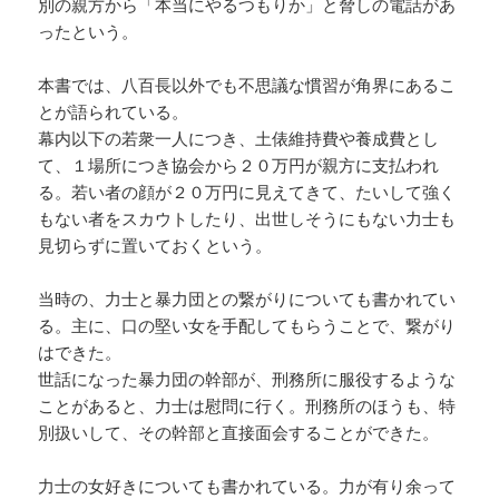
別の親方から「本当にやるつもりか」と脅しの電話があ
ったという。
本書では、八百長以外でも不思議な慣習が角界にあるこ
とが語られている。
幕内以下の若衆一人につき、土俵維持費や養成費とし
て、１場所につき協会から２０万円が親方に支払われ
る。若い者の顔が２０万円に見えてきて、たいして強く
もない者をスカウトしたり、出世しそうにもない力士も
見切らずに置いておくという。
当時の、力士と暴力団との繋がりについても書かれてい
る。主に、口の堅い女を手配してもらうことで、繋がり
はできた。
世話になった暴力団の幹部が、刑務所に服役するような
ことがあると、力士は慰問に行く。刑務所のほうも、特
別扱いして、その幹部と直接面会することができた。
力士の女好きについても書かれている。力が有り余って