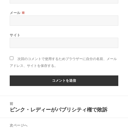
メール
※
サイト
次回のコメントで使用するためブラウザーに自分の名前、メール
アドレス、サイトを保存する。
投
前
稿
ピンク・レディーがパブリシティ権で敗訴
前
ナ
の
ビ
投
次ページへ
ゲ