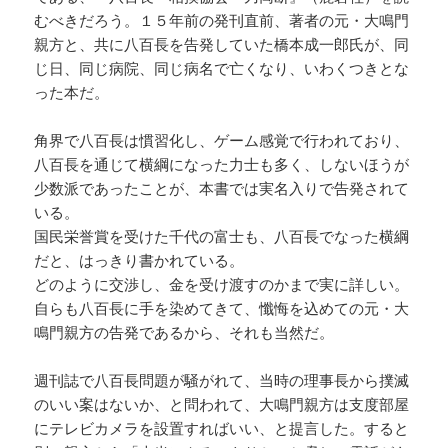
むべきだろう。１５年前の発刊直前、著者の元・大鳴門
親方と、共に八百長を告発していた橋本成一郎氏が、同
じ日、同じ病院、同じ病名で亡くなり、いわくつきとな
った本だ。
角界で八百長は慣習化し、ゲーム感覚で行われており、
八百長を通じて横綱になった力士も多く、しないほうが
少数派であったことが、本書では実名入りで告発されて
いる。
国民栄誉賞を受けた千代の富士も、八百長でなった横綱
だと、はっきり書かれている。
どのように交渉し、金を受け渡すのかまで実に詳しい。
自らも八百長に手を染めてきて、懺悔を込めての元・大
鳴門親方の告発であるから、それも当然だ。
週刊誌で八百長問題が騒がれて、当時の理事長から撲滅
のいい案はないか、と問われて、大鳴門親方は支度部屋
にテレビカメラを設置すればいい、と提言した。すると