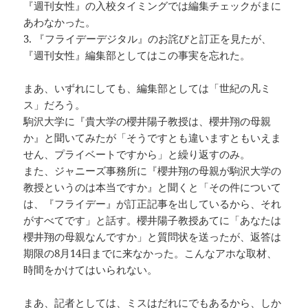
『週刊女性』の入校タイミングでは編集チェックがまに
あわなかった。
3. 『フライデーデジタル』のお詫びと訂正を見たが、
『週刊女性』編集部としてはこの事実を忘れた。
まあ、いずれにしても、編集部としては「世紀の凡ミ
ス」だろう。
駒沢大学に『貴大学の櫻井陽子教授は、櫻井翔の母親
か』と聞いてみたが「そうですとも違いますともいえま
せん、プライベートですから」と繰り返すのみ。
また、ジャニーズ事務所に『櫻井翔の母親が駒沢大学の
教授というのは本当ですか』と聞くと「その件について
は、『フライデー』が訂正記事を出しているから、それ
がすべてです」と話す。櫻井陽子教授あてに「あなたは
櫻井翔の母親なんですか」と質問状を送ったが、返答は
期限の8月14日までに来なかった。こんなアホな取材、
時間をかけてはいられない。
まあ、記者としては、ミスはだれにでもあるから、しか