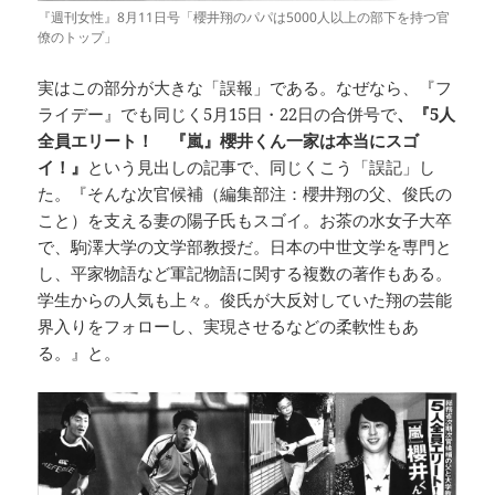
『週刊女性』8月11日号「櫻井翔のパパは5000人以上の部下を持つ官
僚のトップ」
実はこの部分が大きな「誤報」である。なぜなら、『フ
ライデー』でも同じく5月15日・22日の合併号で
、『5人
全員エリート！ 『嵐』櫻井くん一家は本当にスゴ
イ！』
という見出しの記事で、同じくこう「誤記」し
た。『そんな次官候補（編集部注：櫻井翔の父、俊氏の
こと）を支える妻の陽子氏もスゴイ。お茶の水女子大卒
で、駒澤大学の文学部教授だ。日本の中世文学を専門と
し、平家物語など軍記物語に関する複数の著作もある。
学生からの人気も上々。俊氏が大反対していた翔の芸能
界入りをフォローし、実現させるなどの柔軟性もあ
る。』と。