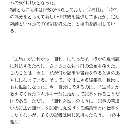
ムの火付け役となった。
2誌ともに近年は部数が低迷しており、宝島社は「時代
の気分をとらえて新しい価値観を提供してきたが、定期
雑誌という形での役割を終えた」と理由を説明してい
る。
—————————————————————————
———————————————————
『宝島』が月刊から「週刊」になった頃、ほかの週刊誌
に対抗するために、さまざまな切り口の企画を考えた。
このことは、今も、私が何か記事や書籍を作るときの肥
やしになっている。そして、今は亡き名編集長、種氏に
もお世話になった。今、自分にできるのは、『宝島』が
教えてくれたスキルを十分に活かして記事を作ることだ
けである。ただし、『週刊女性』のように「記事の間違
いの訂正と謝罪」を記者に丸投げする編集部とは仕事を
したくないが、多くの記者は同じ気持ちだろう。 （鈴木
雅久）