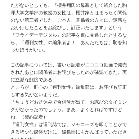
たがないとしても、『櫻井翔氏の母親として紹介した駒
澤大学文学部の教授の女性は、櫻井家とはまったく関係
のない第三者でした。ご本人、関係者の方々にご迷惑を
おかけしたことをお詫びし、訂正いたします』という
『フライデーデジタル』の記事を仮に見逃したとするな
ら、「週刊女性」の編集者よ！ あんたたちは、恥を知
ったほうがいい。
この記事については、書いた記者がニコニコ動画で発売
されたあとに関係者にお詫びをしたのが確認できた。実
に立派な態度である。
ところが、肝心の『週刊女性』編集部は、お詫びも訂正
もする気がないようだ。
「ちょうどお盆休みで合併号が出て、お詫びのタイミン
グがなかったのでしょう。まあ、よくとればですけど
ね」（契約記者）
『週刊女性』は週刊誌では、ジャニーズを叩くことがで
きる稀少な媒体だけに、編集部にもがんばっていただき
たいものだ。