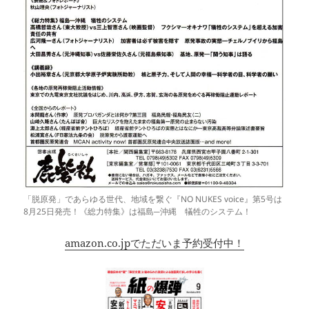
「脱原発」であらゆる世代、地域を繋ぐ『NO NUKES voice』第5号は
8月25日発売！《総力特集》は福島─沖縄 犠牲のシステム！
amazon.co.jpでただいま予約受付中！