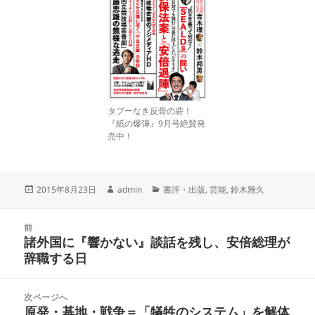
タブーなき反骨の砦！
『紙の爆弾』9月号絶賛発
売中！
投
作
カ
2015年8月23日
admin
書評・出版
,
芸能
,
鈴木雅久
稿
成
テ
日:
者
ゴ
投
リ
前
稿
諸外国に『響かない』談話を残し、安倍総理が
ー
前
ナ
辞職する日
の
ビ
投
ゲ
稿:
次ページへ
ー
原発・基地・戦争＝「犠牲のシステム」を解体
次