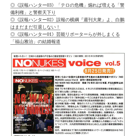
◎《誤報ハンター03》「テロの危機」煽れば増える「警
備利権」と警察天下り
◎《誤報ハンター02》誤報の横綱『週刊大衆』よ、白鵬
はまだまだ引退しない！
◎《誤報ハンター01》芸能リポーターらが外しまくる
「福山雅治」の結婚報道