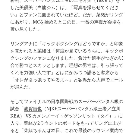
した美優美（白龍ジム）は、「写真を撮らせてくださ
い」とファンに囲まれていたほど。だが、菜緒がリング
にあがり、MCを始めるとこの日、一番の声援が会場を
覆い尽くした。
リングアナに「キックボクシングはどうですか」と印象
を聞かれると菜緒は「何度か見ているうちに、キックボ
クシングのファンになりました。負けた選手がつぎの試
合で勝つとスカッとします。理想の男性は、引っ張って
くれる力強い人です」とはにかみつつ語ると客席から
「オレが引っ張ってやるよ～」と客席から大声でエール
が飛んだ。
そしてファイナルの日泰国際戦のスーパーバンタム級の
試合「
波賀宙也
（NJKFスーパーバンタム級王者／立川
KBA） VS カメンノーイ・ゲッソンリット（タイ）」に
入り、菜緒が2ラウンドのボードをもってリングに上が
ると「菜緒ちゃんは本日、これで最後のラウンド案内で