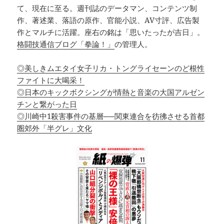
て、現在に至る。週刊誌のデータマン、コンテンツ制
作、著述業、落語の原作、官能小説、AV寸評、広告製
作とマルチに活躍。座右の銘は「思いたったが吉日」。
格闘技通信ブログ「拳論！」
の管理人。
◎美しきムエタイ女子リカ・トングライセーンのど根性
ファイトに大喝采！
◎日本のキックボクシングが情熱と音楽の大国アルゼン
チンと繋がった日
◎川崎中1殺害事件の基層──関東連合を彷彿させる首都
圏郊外「半グレ」文化