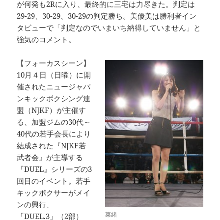
が何発も2Rに入り、最終的に三宅は力尽きた。判定は
29-29、30-29、30-29の判定勝ち。美優美は勝利者イン
タビューで「判定なのでいまいち納得していません」と
強気のコメント。
【フォーカスシーン】
10月４日（日曜）に開
催されたニュージャパ
ンキックボクシング連
盟（NJKF）が主催す
る、加盟ジムの30代～
40代の若手会長により
結成された『NJKF若
武者会』が主導する
『DUEL』シリーズの3
回目のイベント。若手
キックボクサーがメイ
ンの興行、
菜緒
「DUEL.3」（2部）