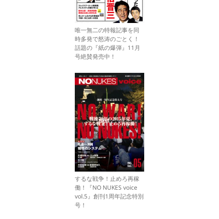
唯一無二の特報記事を同
時多発で怒涛のごとく！
話題の『紙の爆弾』11月
号絶賛発売中！
するな戦争！止めろ再稼
働！『NO NUKES voice
vol.5』創刊1周年記念特別
号！