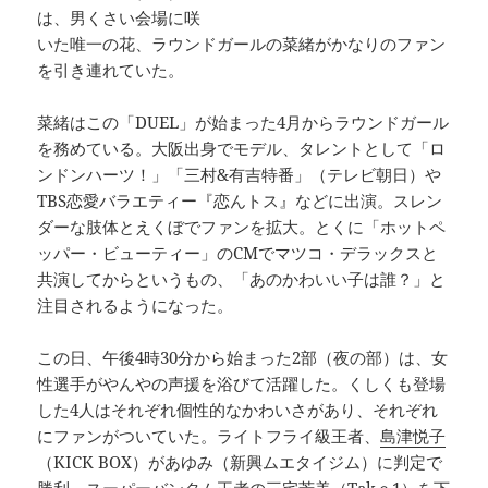
は、男くさい会場に咲
いた唯一の花、ラウンドガールの菜緒がかなりのファン
を引き連れていた。
菜緒はこの「DUEL」が始まった4月からラウンドガール
を務めている。大阪出身でモデル、タレントとして「ロ
ンドンハーツ！」「三村&有吉特番」（テレビ朝日）や
TBS恋愛バラエティー『恋んトス』などに出演。スレン
ダーな肢体とえくぼでファンを拡大。とくに「ホットペ
ッパー・ビューティー」のCMでマツコ・デラックスと
共演してからというもの、「あのかわいい子は誰？」と
注目されるようになった。
この日、午後4時30分から始まった2部（夜の部）は、女
性選手がやんやの声援を浴びて活躍した。くしくも登場
した4人はそれぞれ個性的なかわいさがあり、それぞれ
にファンがついていた。ライトフライ級王者、
島津悦子
（KICK BOX）があゆみ（新興ムエタイジム）に判定で
勝利、スーパーバンタム王者の三宅芳美（Takｅ1）を下