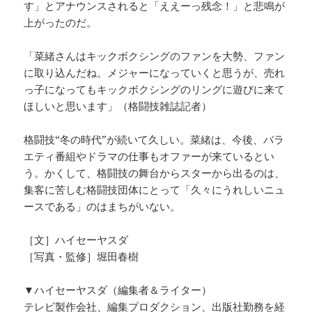
す」とアナウンスされると「ええーっ残念！」と悲鳴が
上がったのだ。
「菜緒さんはキックボクシングのファンを大勢、ファン
に取り込んだね。メジャーになっていくと思うが、売れ
っ子になってもキックボクシングのリングに遊びに来て
ほしいと思います」（格闘技雑誌記者）
格闘技“冬の時代”が続いて久しい。菜緒は、今後、バラ
エティ番組やドラマの仕事もオファーが来ているとい
う。かくして、格闘技の舞台からスターから出るのは、
集客に苦しむ格闘技団体にとって「久々にうれしいニュ
ースである」のはまちがいない。
［文］ハイセーヤスダ
［写真・監修］堀田春樹
▼ハイセーヤスダ（編集者＆ライター）
テレビ製作会社、編集プロダクション、出版社勤務を経