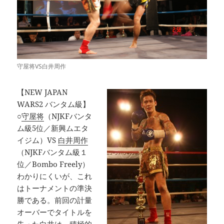
守屋将VS白井周作
【NEW JAPAN
WARS2 バンタム級】
○
守屋将
（
NJKFバンタ
ム級5位／新興ムエタ
イジム）VS
白井周作
（NJKFバンタム級１
位／Bombo Freely）
わかりにくいが、これ
はトーナメントの準決
勝である。前回の計量
オーバーでタイトルを
失った白井は、積極的