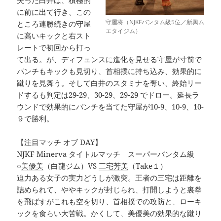
に前に出て行き、この
守屋将（NJKFバンタム級5位／新興ム
ところ連勝続きの守屋
エタイジム）
に高いキックと右スト
レートで初回から打っ
て出る。が、ディフェンスに進化を見せる守屋が寸前で
パンチもキックも見切り、首相撲に持ち込み、効果的に
蹴りを見舞う。そして白井のスタミナを奪い、終始リー
ドするも判定は29-29、30-29、29-29 でドロー。延長ラ
ウンドで効果的にパンチを当てた守屋が10-9、10-9、10-
９で勝利。
【注目マッチ オブ DAY】
NJKF Minerva タイトルマッチ スーパーバンタム級
○
美優美
（白龍ジム）VS
三宅芳美
（Take１）
迫力ある女子の実力どうしが激突。王者の三宅は距離を
詰められて、ややキックが封じられ、打開しようと裏拳
を飛ばすがこれも空を切り、首相撲での攻防と、ローキ
ックを食らい大苦戦。かくして、美優美の効果的な蹴り