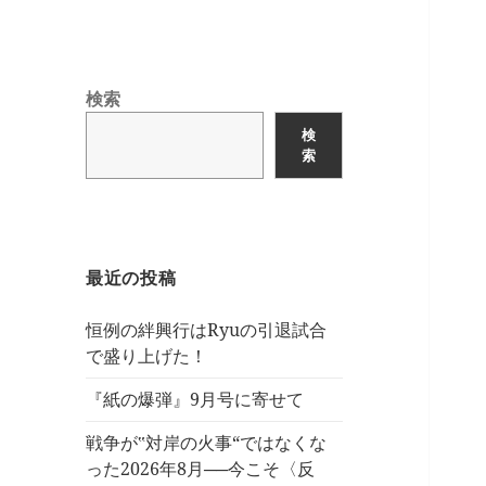
検索
検
索
最近の投稿
恒例の絆興行はRyuの引退試合
で盛り上げた！
『紙の爆弾』9月号に寄せて
戦争が‟対岸の火事“ではなくな
った2026年8月──今こそ〈反