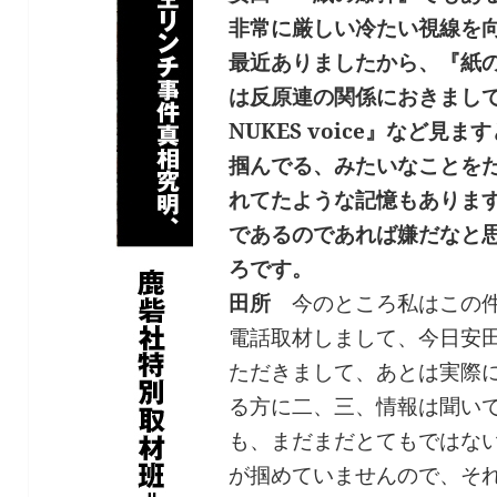
非常に厳しい冷たい視線を
最近ありましたから、『紙
は反原連の関係におきまし
NUKES voice』など見
掴んでる、みたいなことを
れてたような記憶もありま
であるのであれば嫌だなと
ろです。
田所
今のところ私はこの件
電話取材しまして、今日安
ただきまして、あとは実際
る方に二、三、情報は聞い
も、まだまだとてもではな
が掴めていませんので、そ