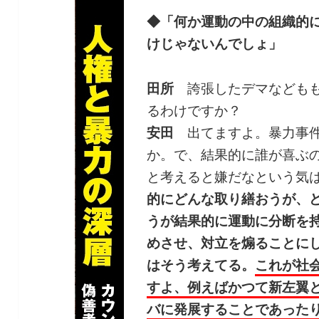
◆「何か運動の中の組織的
けじゃないんでしょ」
田所
誇張したデマなどもも
るわけですか？
安田
出てますよ。暴力事件
か。で、結果的に誰が喜ぶ
と考えると嫌だなという気
的にどんな取り繕おうが、
うが結果的に運動に分断を
めさせ、対立を煽ることに
はそう考えてる。
これが社
すよ、例えばかつて新左翼
バに発展することであった