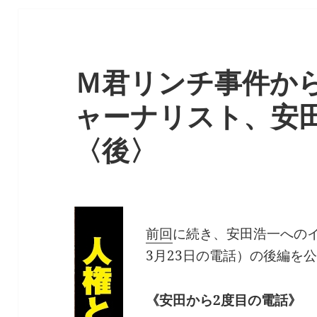
Ｍ君リンチ事件か
ャーナリスト、安
〈後〉
前回
に続き、安田浩一へのイ
3月23日の電話）の後編を
《安田から2度目の電話》