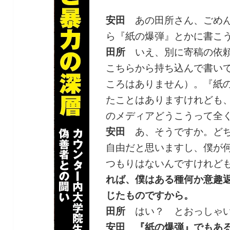
安田
あの田所さん、ごめん
ら『紙の爆弾』とかに書こ
田所
いえ、別に寄稿の依頼
こちらから持ち込んで書い
ころはありません）。『紙
たことはありますけれども
のメディアどうこうって全
安田
あ、そうですか。どち
自由だと思いますし、僕が
つもりはないんですけれど
れば、僕はある種何か意趣
じたものですから。
田所
はい？ とおっしゃい
安田
『紙の爆弾』でもあ