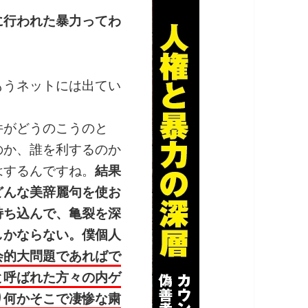
に行われた暴力ってわ
うネットには出てい
がどうのこうのと
のか、誰を利するのか
はするんですね。
結果
どんな美辞麗句を使お
持ち込んで、亀裂を深
しかならない。僕個人
会的大問題であればで
と呼ばれた方々の内ゲ
り何かそこで凄惨な粛