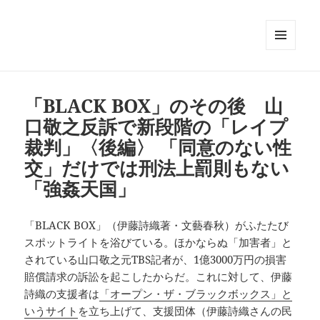
メニュ
ーとウ
ィジェ
ット
「BLACK BOX」のその後 山
口敬之反訴で新段階の「レイプ
裁判」〈後編〉 「同意のない性
交」だけでは刑法上罰則もない
「強姦天国」
「BLACK BOX」（伊藤詩織著・文藝春秋）がふたたび
スポットライトを浴びている。ほかならぬ「加害者」と
されている山口敬之元TBS記者が、1億3000万円の損害
賠償請求の訴訟を起こしたからだ。これに対して、伊藤
詩織の支援者は
「オープン・ザ・ブラックボックス」と
いうサイト
を立ち上げて、支援団体（伊藤詩織さんの民