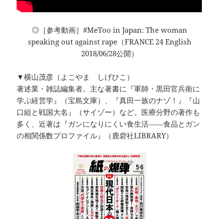
◎［参考動画］#MeToo in Japan: The woman
speaking out against rape（FRANCE 24 English
2018/06/28公開）
▼横山茂彦（よこやま しげひこ）
著述業・雑誌編集者。主な著書に『軍師・黒田官兵衛に
学ぶ経営学』（宝島文庫）、『真田一族のナゾ！』『山
口組と戦国大名』（サイゾー）など。医療分野の著作も
多く、近著は『ガンになりにくい食生活――食品とガン
の相関係数プロファイル』（鹿砦社LIBRARY）