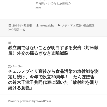
年 福島・いのちと放射能の
未来
投
作
カ
2019年4月25日
rokusaisha
メディアと広告
,
横山茂彦
,
稿
成
テ
社会問題一般
日:
者
ゴ
リ
投
ー
前
稿
独立国ではないことが明白すぎる安倍〈対米隷
前
ナ
属〉外交の揺るぎなき支離滅裂
の
ビ
投
ゲ
稿:
次ページへ
ー
チェルノブイリ直後から食品汚染の放射能を測
次
シ
定し続け、今年で設立30周年！ たんぽぽ舎
の
ョ
の鈴木千津子共同代表に聞いた「放射能を測り
投
ン
続ける意義」
稿:
Proudly powered by WordPress