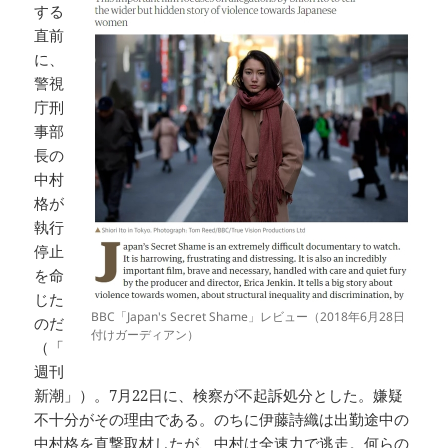
する
直前
に、
警視
庁刑
事部
長の
中村
格が
執行
停止
を命
じた
BBC「Japan's Secret Shame」レビュー（2018年6月28日
のだ
付けガーディアン）
（「
週刊
新潮」）。7月22日に、検察が不起訴処分とした。嫌疑
不十分がその理由である。のちに伊藤詩織は出勤途中の
中村格を直撃取材したが、中村は全速力で逃走。何らの