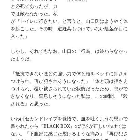
と必死であったが、力
では敵わなかった。私
が『トイレに行きたい』と言うと、山口氏はようやく体
を起こした。その時、避妊具もつけていない陰茎が目に
入った」
しかし、それでもなお、山口の「行為」は終わらなかっ
たようだ。
「抵抗できないほどの強い力で体と頭をベッドに押さえ
つけられ、再び犯されそうになった」「体と頭は押さえ
つけられ、覆い被さられていた状態だったため、息がで
きなくなり、窒息しそうになった私は、この瞬間、『殺
される』と思った」
いわばセカンドレイプを覚悟で、血を吐くような思いで
書かれたから『BLACK BOX』の記述が正しいわけでは
ない。「下腹部に感じた裂けるような痛み」「再び犯さ