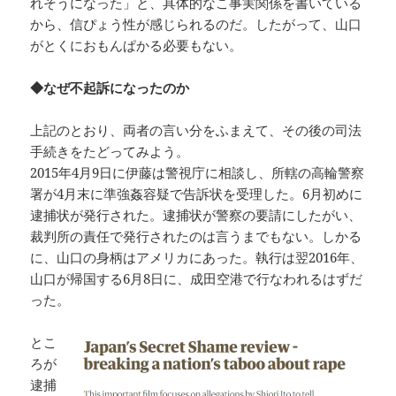
れそうになった」と、具体的なこ事実関係を書いている
から、信ぴょう性が感じられるのだ。したがって、山口
がとくにおもんぱかる必要もない。
◆なぜ不起訴になったのか
上記のとおり、両者の言い分をふまえて、その後の司法
手続きをたどってみよう。
2015年4月9日に伊藤は警視庁に相談し、所轄の高輪警察
署が4月末に準強姦容疑で告訴状を受理した。6月初めに
逮捕状が発行された。逮捕状が警察の要請にしたがい、
裁判所の責任で発行されたのは言うまでもない。しかる
に、山口の身柄はアメリカにあった。執行は翌2016年、
山口が帰国する6月8日に、成田空港で行なわれるはずだ
った。
とこ
ろが
逮捕