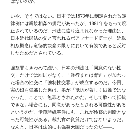
はないのか。
いや、そうではない。日本では1873年に制定された改定
律例には親族相姦の規定があったが、1881年をもって廃
止されているのだ。刑法に盛り込まれなかった理由は、
日本近代民法の父と言われるボアソナード博士が、近親
相姦概念は道徳的観念の限りにおいて有効であると反対
したためだとされている。
強姦罪もきわめて緩い。日本の刑法は「同意のない性
交」だけでは罰則がなく、「暴行または脅迫」が加わっ
た場合の性交に「強制性交罪」が成立するのだ。今回、
実の娘を強姦した男は、娘が「抵抗が著しく困難ではな
かった」ことで、無罪とされたのだ。そして酔って抵抗
できない場合にも、同意があったとされる可能性がある
というのだ。伊藤詩織事件にも、これが検察の判断とな
った可能性がある。裁判官の資質だけではないようだ。
なんと、日本は法的にも強姦天国だったのだ――。