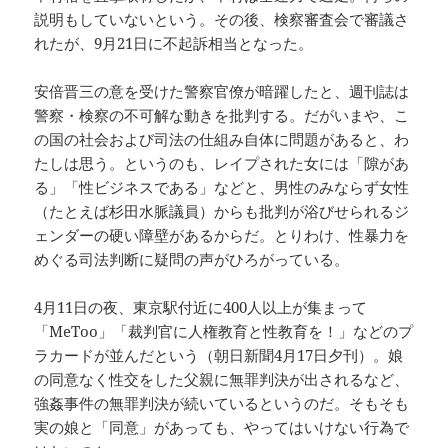
説明もしていないという。その後、検察審査会で審議さ
れたが、9月21日に不起訴相当となった。
安倍晋三の意を受けた警察官僚が暗躍したと、週刊誌は
警察・検察の不可解な動きを批判する。だがいまや、こ
の国の社会および司法の仕組み自体に問題があると、わ
たしは思う。というのも、レイプされた女には「隙があ
る」「性ビジネスである」などと、男性のみならず女性
（たとえば杉田水脈議員）からも批判が浴びせられるジ
ェンダーの硬い障壁があるからだ。とりわけ、性暴力を
めぐる司法判断に疑問の声がひろがっている。
4月11日の夜、東京駅付近に400人以上が集まって
「MeToo」「裁判官に人権教育と性教育を！」などのプ
ラカードが並んだという（朝日新聞4月17日夕刊）。娘
の同意なく性交をした父親に無罪判決が出されるなど、
強姦事件の無罪判決が続いているというのだ。そもそも
実の娘と「同意」があっても、やってはいけない行為で