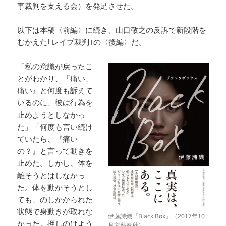
事裁判を支える会）を発足させた。
以下は
本稿〈前編〉
に続き、山口敬之の反訴で新段階を
むかえた｢レイプ裁判｣の〈後編〉だ。
「私の意識が戻ったこ
とがわかり、『痛い、
痛い』と何度も訴えて
いるのに、彼は行為を
止めようとしなかっ
た」「何度も言い続け
ていたら、『痛い
の？』と言って動きを
止めた。しかし、体を
離そうとはしなかっ
た。体を動かそうとし
ても、のしかかられた
状態で身動きが取れな
伊藤詩織『Black Box』（2017年10
かった。押しのけよう
月文藝春秋）