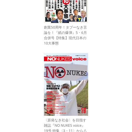
創業50周年！タブーなき言
論を！『紙の爆弾』5・6月
合併号【特集】現代日本の
10大事態
〈原発なき社会〉を目指す
雑誌『NO NUKES voice』
19号 特集〈3・11〉から八