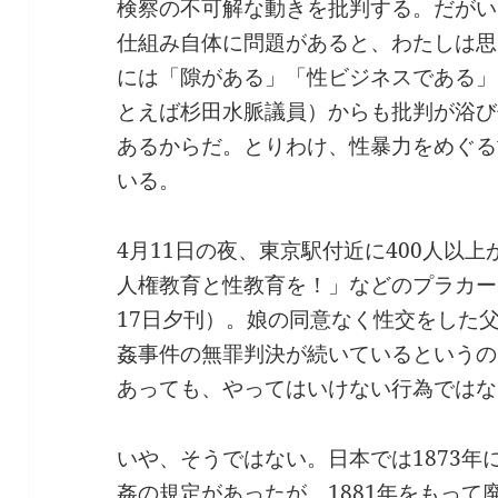
検察の不可解な動きを批判する。だがい
仕組み自体に問題があると、わたしは思
には「隙がある」「性ビジネスである」
とえば杉田水脈議員）からも批判が浴び
あるからだ。とりわけ、性暴力をめぐる
いる。
4月11日の夜、東京駅付近に400人以上
人権教育と性教育を！」などのプラカー
17日夕刊）。娘の同意なく性交をした
姦事件の無罪判決が続いているというの
あっても、やってはいけない行為ではな
いや、そうではない。日本では1873
姦の規定があったが、1881年をもっ