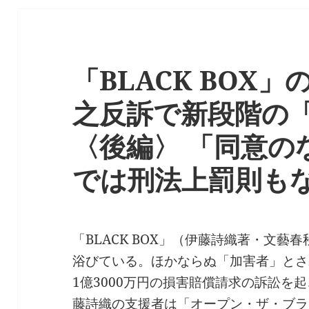
「BLACK BOX
之反訴で新段階の
〈後編〉 「同意の
では刑法上罰則も
「BLACK BOX」（伊藤詩織著・文
浴びている。ほかならぬ「加害者」とさ
1億3000万円の損害賠償請求の訴訟を
藤詩織の支援者は
「オープン・ザ・ブラ