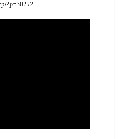
wp/?p=30272