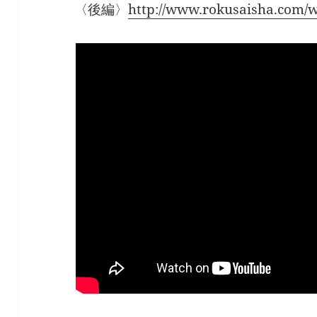
〈後編〉
http://www.rokusaisha.com/