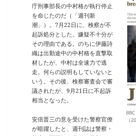
庁刑事部長の中村格が執行停止
を命じたのだ（「週刊新
潮」）。7月22日に、検察が不
起訴処分とした。嫌疑不十分が
その理由である。のちに伊藤詩
織は出勤途中の中村格を直撃取
材したが、中村は全速力で逃
走。何らの説明もしていないと
いう。その後、検察審査会で審
議されたが、9月21日に不起訴
相当となった。
BBC
安倍晋三の意を受けた警察官僚
（2
が暗躍したと、週刊誌は警察・