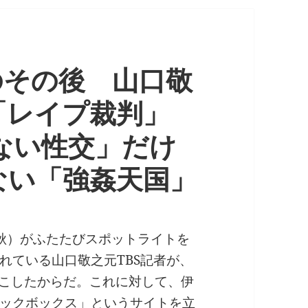
」のその後 山口敬
「レイプ裁判」
ない性交」だけ
ない「強姦天国」
藝春秋）がふたたびスポットライトを
れている山口敬之元TBS記者が、
起こしたからだ。これに対して、伊
ックボックス」というサイト
を立