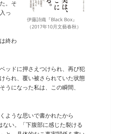
た。そ
入っ
伊藤詩織『Black Box』
（2017年10月文藝春秋）
は終わ
ベッドに押さえつけられ、再び犯
けられ、覆い被さられていた状態
そうになった私は、この瞬間、
くような思いで書かれたから
けではない。「下腹部に感じた裂ける
」と、具体的なこ事実関係を書い