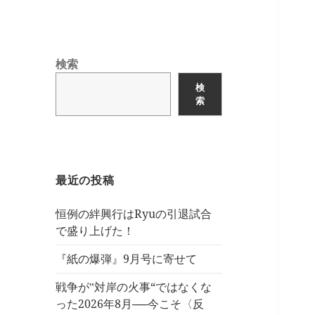
検索
検
索
最近の投稿
恒例の絆興行はRyuの引退試合
で盛り上げた！
『紙の爆弾』9月号に寄せて
戦争が‟対岸の火事“ではなくな
った2026年8月──今こそ〈反