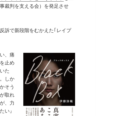
事裁判を支える会）を発足させ
反訴で新段階をむかえた｢レイプ
い、痛
を止め
いた
。しか
かそう
が取れ
が、力
たい』