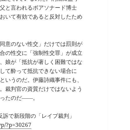
父と言われるボアソナード博士
おいて有効であると反対したため
同意のない性交」だけでは罰則が
合の性交に「強制性交罪」が成立
、娘が「抵抗が著しく困難ではな
して酔って抵抗できない場合に
というのだ。伊藤詩織事件にも、
。裁判官の資質だけではないよう
ったのだ――。
敬之反訴で新段階の「レイプ裁判」
wp/?p=30267