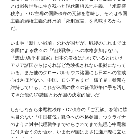
とは戦後世界に生き残った現代版植民地主義、「米覇権
秩序」・G7主導の国際秩序の瓦解を意味し、それは帝国
主義的覇権主義の終局的「死刑宣告」を意味するから
だ。
いまや「新しい戦前」のわが国だが、戦後のこれまでは
米国による数々の「征伐戦争」への本格参加はない。
「憲法9条平和国家」日本の看板は汚れているとはいえ
アジア諸国からはそれほど危険視されない根拠になって
いる。また他のグローバルサウス諸国にも日本への警戒
心はさほどない。中国、ロシアもまだ「様子見」状態を
維持している。これが米国の数々の征伐戦争に手を汚し
てきた他のG7諸国とわが国の決定的違いだ。
しかしながら米覇権秩序・G7秩序の「ご瓦解」を前に勝
ち目のない「中国征伐」戦争への本格参加、ウクライナ
のように対中代理戦争までやらされてまで無理心中覇権
に付き合うのか否か、いまわが国はまさに瀬戸際に立た