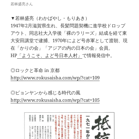
若林盛亮さん
▼若林盛亮（わかばやし・もりあき）
1947年2月滋賀県生れ、長髪問題契機に進学校ドロップ
アウト、同志社大入学後「裸のラリーズ」結成を経て東
大安田講堂で逮捕、1970年によど号赤軍として渡朝、現
在「かりの会」「アジアの内の日本の会」会員。
HP
「ようこそ、よど号日本人村」
で情報発信中。
◎ロックと革命 in 京都
http://www.rokusaisha.com/wp/?cat=109
◎ピョンヤンから感じる時代の風
http://www.rokusaisha.com/wp/?cat=105