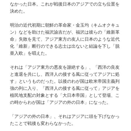
なかった日本。これが戦後日本のアジアでの立ち位置を
決めた。
明治の近代初期に朝鮮の革命家・金玉均（キムオクキュ
ン）などを助けた福沢諭吉だが、福沢は彼らの「維新革
命」失敗を見て、アジア東方の友人に日本のような近代
化「維新」断行のできる志士は出ないと結論を下し「脱
亜入欧」を唱えた。
それは「アジア東方の悪友を謝絶する」、「西洋の良友
と進退を共にし、西洋人の接する風に従ってアジアに処
す」というものだった。以後のわが国は欧米帝国主義列
強の列に入り、「西洋人の接する風に従って」アジアを
植民地支配の対象とする「大日本帝国」として登場、こ
の時からわが国は「アジアの外の日本」になった。
「アジアの外の日本」、それはアジアに頭を下げなかっ
たことで戦後も変わらなかった。