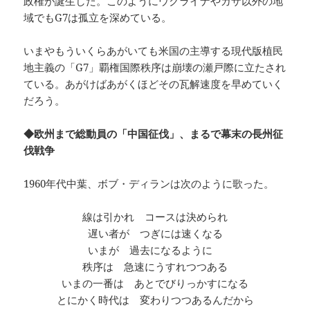
政権が誕生した。このようにウクライナやガザ以外の地
域でもG7は孤立を深めている。
いまやもういくらあがいても米国の主導する現代版植民
地主義の「G7」覇権国際秩序は崩壊の瀬戸際に立たされ
ている。あがけばあがくほどその瓦解速度を早めていく
だろう。
◆欧州まで総動員の「中国征伐」、まるで幕末の長州征
伐戦争
1960年代中葉、ボブ・ディランは次のように歌った。
線は引かれ コースは決められ
遅い者が つぎには速くなる
いまが 過去になるように
秩序は 急速にうすれつつある
いまの一番は あとでびりっかすになる
とにかく時代は 変わりつつあるんだから