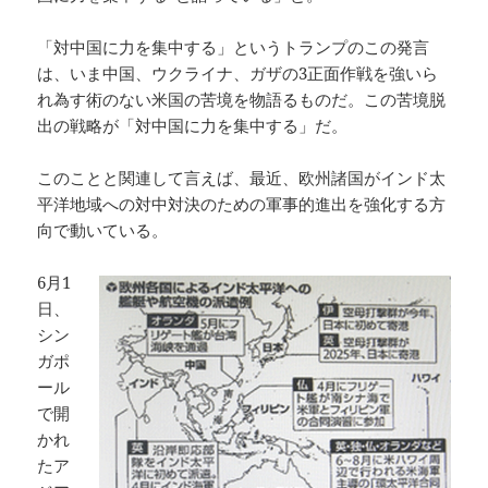
「対中国に力を集中する」というトランプのこの発言
は、いま中国、ウクライナ、ガザの3正面作戦を強いら
れ為す術のない米国の苦境を物語るものだ。この苦境脱
出の戦略が「対中国に力を集中する」だ。
このことと関連して言えば、最近、欧州諸国がインド太
平洋地域への対中対決のための軍事的進出を強化する方
向で動いている。
6月1
日、
シン
ガポ
ール
で開
かれ
たア