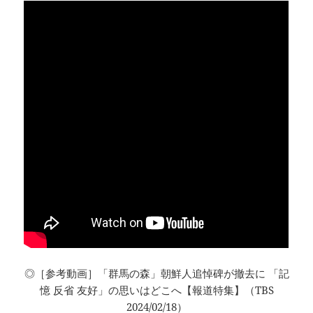
◎［参考動画］「群馬の森」朝鮮人追悼碑が撤去に 「記
憶 反省 友好」の思いはどこへ【報道特集】（TBS
2024/02/18）