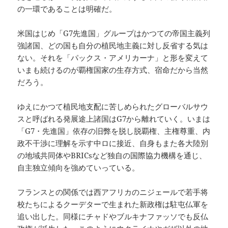
の一環であることは明確だ。
米国はじめ「G7先進国」グループはかつての帝国主義列
強諸国、どの国も自分の植民地主義に対し反省する気は
ない。それを「パックス・アメリカーナ」と形を変えて
いまも続けるのが覇権国家の生存方式、宿命だから当然
だろう。
ゆえにかつて植民地支配に苦しめられたグローバルサウ
スと呼ばれる発展途上諸国はG7から離れていく。いまは
「G7・先進国」依存の旧弊を脱し脱覇権、主権尊重、内
政不干渉に理解を示す中ロに接近、自身もまた各大陸別
の地域共同体やBRICsなど独自の国際協力機構を通じ、
自主独立傾向を強めていっている。
フランスとの関係では西アフリカのニジェールで若手将
校たちによるクーデターで生まれた新政権は駐屯仏軍を
追い出した。同様にチャドやブルキナファッソでも反仏