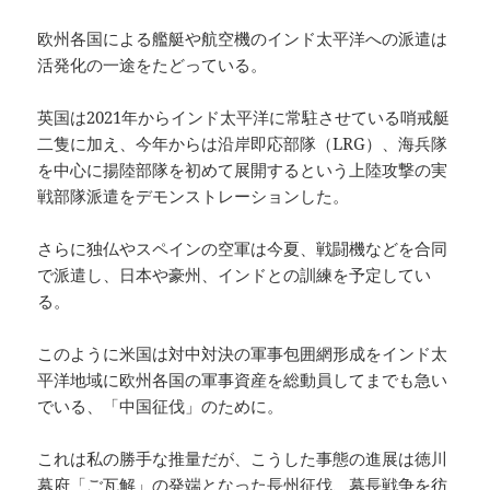
欧州各国による艦艇や航空機のインド太平洋への派遣は
活発化の一途をたどっている。
英国は2021年からインド太平洋に常駐させている哨戒艇
二隻に加え、今年からは沿岸即応部隊（LRG）、海兵隊
を中心に揚陸部隊を初めて展開するという上陸攻撃の実
戦部隊派遣をデモンストレーションした。
さらに独仏やスペインの空軍は今夏、戦闘機などを合同
で派遣し、日本や豪州、インドとの訓練を予定してい
る。
このように米国は対中対決の軍事包囲網形成をインド太
平洋地域に欧州各国の軍事資産を総動員してまでも急い
でいる、「中国征伐」のために。
これは私の勝手な推量だが、こうした事態の進展は徳川
幕府「ご瓦解」の発端となった長州征伐、幕長戦争を彷