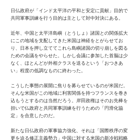
日仏政府が「インド太平洋の平和と安定に貢献」目的で
共同軍事訓練を行う目的は主として対中対決にある。
近年、中国と太平洋島嶼（とうしょ）諸国との関係拡大
にこの地域を支配してきた米国は神経をとがらせてお
り、日本を押し立ててこれら島嶼諸国の切り崩しを図る
ための会議をやらせた。しかし会議に参加した首脳は少
なく、ほとんどが外相クラスを送るという「おつきあ
い」程度の低調なものに終わった。
こうした事態の展開に焦りを募らせているのが米国だ。
そんな米国がこの地域に利害関係を持つフランスを巻き
込もうとするのは当然だろう。岸田政権はそのお先棒を
担いで仏政府と共同軍事訓練を行うための「円滑化協
定」を合意したのだ。
新たな日仏政府の軍事協力強化、それは「国際秩序の変
更を迫る修正主義勢力」中国に対する米国の新冷戦戦略