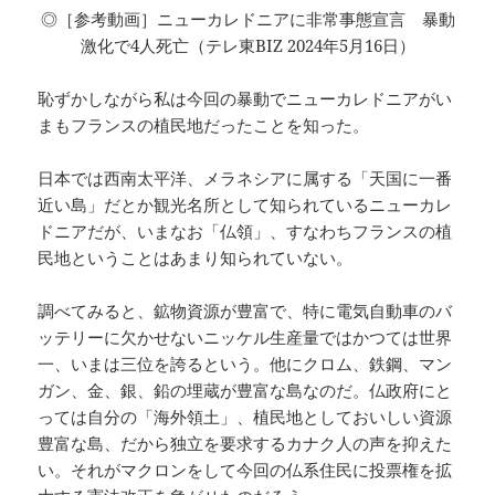
◎［参考動画］ニューカレドニアに非常事態宣言 暴動
激化で4人死亡（テレ東BIZ 2024年5月16日）
恥ずかしながら私は今回の暴動でニューカレドニアがい
まもフランスの植民地だったことを知った。
日本では西南太平洋、メラネシアに属する「天国に一番
近い島」だとか観光名所として知られているニューカレ
ドニアだが、いまなお「仏領」、すなわちフランスの植
民地ということはあまり知られていない。
調べてみると、鉱物資源が豊富で、特に電気自動車のバ
ッテリーに欠かせないニッケル生産量ではかつては世界
一、いまは三位を誇るという。他にクロム、鉄鋼、マン
ガン、金、銀、鉛の埋蔵が豊富な島なのだ。仏政府にと
っては自分の「海外領土」、植民地としておいしい資源
豊富な島、だから独立を要求するカナク人の声を抑えた
い。それがマクロンをして今回の仏系住民に投票権を拡