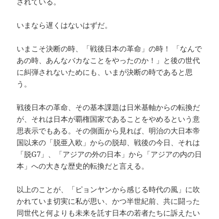
されている。
いまなら遅くはないはずだ。
いまこそ決断の時、「戦後日本の革命」の時！ 「なんで
あの時、あんなバカなことをやったのか！」と後の世代
に糾弾されないためにも、いまが決断の時であると思
う。
戦後日本の革命、その基本課題は日米基軸からの転換だ
が、それは日本が覇権国家であることをやめるという意
思表示でもある。その側面から見れば、明治の大日本帝
国以来の「脱亜入欧」からの脱却、戦後の今日、それは
「脱G7」、「アジアの外の日本」から「アジアの内の日
本」への大きな歴史的転換だと言える。
以上のことが、「ピョンヤンから感じる時代の風」に吹
かれていま切実に私が思い、かつ半世紀前、共に闘った
同世代と何よりも未来を託す日本の若者たちに訴えたい