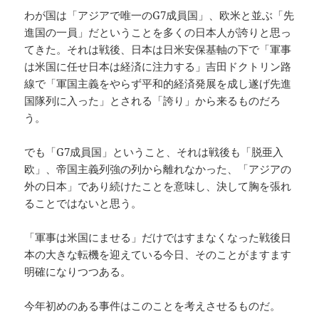
わが国は「アジアで唯一のG7成員国」、欧米と並ぶ「先
進国の一員」だということを多くの日本人が誇りと思っ
てきた。それは戦後、日本は日米安保基軸の下で「軍事
は米国に任せ日本は経済に注力する」吉田ドクトリン路
線で「軍国主義をやらず平和的経済発展を成し遂げ先進
国隊列に入った」とされる「誇り」から来るものだろ
う。
でも「G7成員国」ということ、それは戦後も「脱亜入
欧」、帝国主義列強の列から離れなかった、「アジアの
外の日本」であり続けたことを意味し、決して胸を張れ
ることではないと思う。
「軍事は米国にませる」だけではすまなくなった戦後日
本の大きな転機を迎えている今日、そのことがますます
明確になりつつある。
今年初めのある事件はこのことを考えさせるものだ。