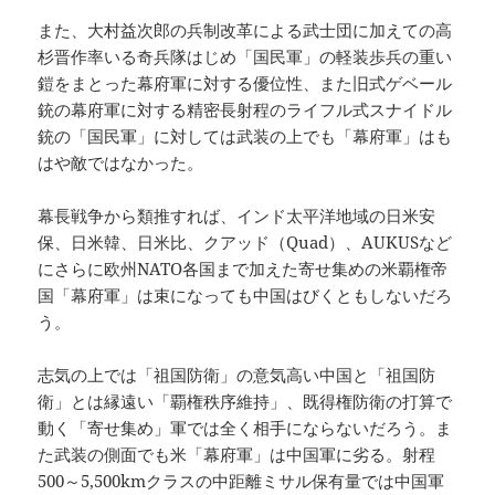
また、大村益次郎の兵制改革による武士団に加えての高
杉晋作率いる奇兵隊はじめ「国民軍」の軽装歩兵の重い
鎧をまとった幕府軍に対する優位性、また旧式ゲベール
銃の幕府軍に対する精密長射程のライフル式スナイドル
銃の「国民軍」に対しては武装の上でも「幕府軍」はも
はや敵ではなかった。
幕長戦争から類推すれば、インド太平洋地域の日米安
保、日米韓、日米比、クアッド（Quad）、AUKUSなど
にさらに欧州NATO各国まで加えた寄せ集めの米覇権帝
国「幕府軍」は束になっても中国はびくともしないだろ
う。
志気の上では「祖国防衛」の意気高い中国と「祖国防
衛」とは縁遠い「覇権秩序維持」、既得権防衛の打算で
動く「寄せ集め」軍では全く相手にならないだろう。ま
た武装の側面でも米「幕府軍」は中国軍に劣る。射程
500～5,500kmクラスの中距離ミサル保有量では中国軍