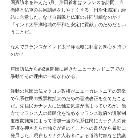
国賓訪米を終えた5月、岸田首相はフランスを訪問、自
衛隊と仏軍の共同訓練をしやすくする「円滑化協定」締
結に合意した。なぜ自衛隊と仏軍の共同訓練なのか？
「インド太平洋地域の平和と安定に貢献」のためだとい
うことだ。
なんでフランスがインド太平洋地域に利害と関心を持つ
のか？
岸田訪仏から約2週間後に起きたニューカレドニアでの
暴動でその理由の一端がわかる。
暴動の原因は仏マクロン政権がニューカレドニアの選挙
で仏系住民の投票権拡大のための憲法改正を企てたこと
だ。先住民カナク人には独立気運が高まっているが、他
方でフランス人の殖民化を進めるフランス政府の選挙制
度改変施策によって増加一途の仏系住民にカナク人の発
言権を押さえられ独立が遠のくことへの反発から暴動に
発展した。現在もカナク人若者による道路封鎖など抗議