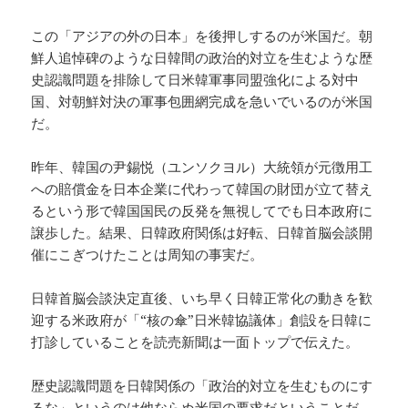
この「アジアの外の日本」を後押しするのが米国だ。朝
鮮人追悼碑のような日韓間の政治的対立を生むような歴
史認識問題を排除して日米韓軍事同盟強化による対中
国、対朝鮮対決の軍事包囲網完成を急いでいるのが米国
だ。
昨年、韓国の尹錫悦（ユンソクヨル）大統領が元徴用工
への賠償金を日本企業に代わって韓国の財団が立て替え
るという形で韓国国民の反発を無視してでも日本政府に
譲歩した。結果、日韓政府関係は好転、日韓首脳会談開
催にこぎつけたことは周知の事実だ。
日韓首脳会談決定直後、いち早く日韓正常化の動きを歓
迎する米政府が「“核の傘”日米韓協議体」創設を日韓に
打診していることを読売新聞は一面トップで伝えた。
歴史認識問題を日韓関係の「政治的対立を生むものにす
るな」というのは他ならぬ米国の要求だということだ。