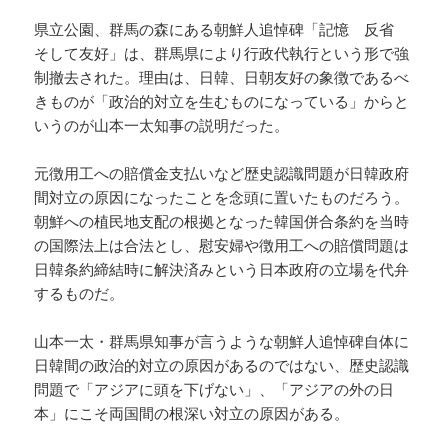
県立公園、群馬の森にある朝鮮人追悼碑「記憶 反省
そして友好」は、群馬県により行政代執行という形で強
制撤去された。理由は、日韓、日朝友好の象徴であるべ
きものが「政治的対立を生むものになっている」からと
いうのが山本一太知事の説明だった。
元徴用工への賠償金支払いなど歴史認識問題が日韓政府
間対立の原因になったことを念頭に置いたものだろう。
朝鮮への植民地支配の根拠となった韓国併合条約を当時
の国際法上は合法とし、慰安婦や徴用工への賠償問題は
日韓条約締結時に解決済みという日本政府の立場を代弁
するものだ。
山本一太・群馬県知事が言うような朝鮮人追悼碑自体に
日韓間の政治的対立の原因があるのではない、歴史認識
問題で「アジアに頭を下げない」、「アジアの外の日
本」にこそ両国間の根深い対立の原因がある。