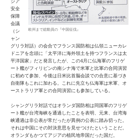
ジア
安全
保障
会議
欧州まで総動員の『中国征伐』
（シ
ャン
グリラ対話）の会合でフランス国防相は仏領ニューカレ
ドニアを念頭に「太平洋に海外領土を持つフランスは太
平洋国家」だと発言したが、この4月に仏海軍のフリゲ
ート艦がフィリピンの南シナ海で米軍と比軍の合同演習
に初めて参加、今後は日米比首脳会談での合意に基づき
自衛隊もこれに加わる。これに先立ち仏海軍は米軍、オ
ーストラリア軍との合同演習にも参加している。
シャングリラ対話ではオランダ国防相は同国軍のフリゲ
ート艦が台湾海峡を通過したことを表明、元来、台湾海
峡通過は非公表が常だったが異例の公表に踏み切った。
それは中国にその対決意思を見せつけたということだ。
オランダもかつてアジアの植民地帝国だった国だ。