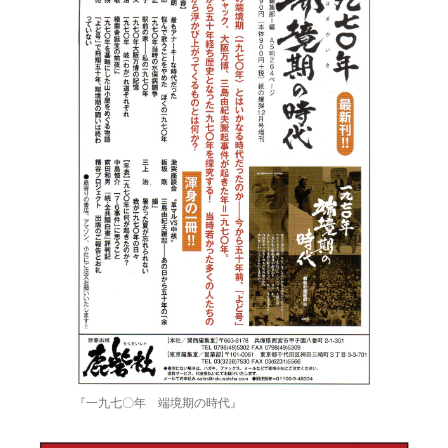
『一九七〇年 端境期の時代』