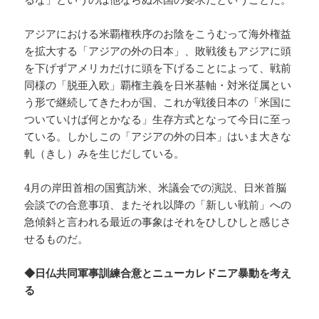
アジアにおける米覇権秩序のお陰をこうむって海外権益
を拡大する「アジアの外の日本」、敗戦後もアジアに頭
を下げずアメリカだけに頭を下げることによって、戦前
同様の「脱亜入欧」覇権主義を日米基軸・対米従属とい
う形で継続してきたわが国、これが戦後日本の「米国に
ついていけば何とかなる」生存方式となって今日に至っ
ている。しかしこの「アジアの外の日本」はいま大きな
軋（きし）みを生じだしている。
4月の岸田首相の国賓訪米、米議会での演説、日米首脳
会談での合意事項、またそれ以降の「新しい戦前」への
急傾斜と言われる最近の事象はそれをひしひしと感じさ
せるものだ。
◆日仏共同軍事訓練合意とニューカレドニア暴動を考え
る