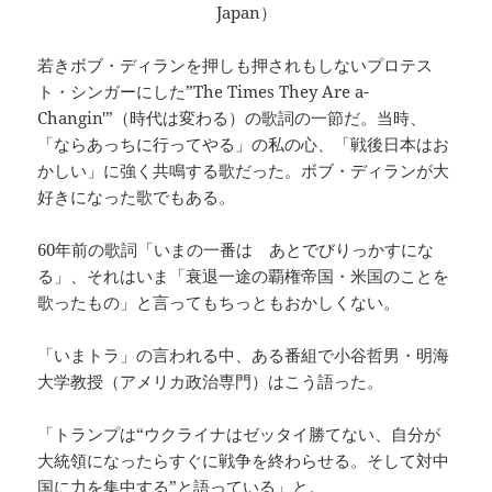
Japan）
若きボブ・ディランを押しも押されもしないプロテス
ト・シンガーにした”The Times They Are a-
Changin'”（時代は変わる）の歌詞の一節だ。当時、
「ならあっちに行ってやる」の私の心、「戦後日本はお
かしい」に強く共鳴する歌だった。ボブ・ディランが大
好きになった歌でもある。
60年前の歌詞「いまの一番は あとでびりっかすにな
る」、それはいま「衰退一途の覇権帝国・米国のことを
歌ったもの」と言ってもちっともおかしくない。
「いまトラ」の言われる中、ある番組で小谷哲男・明海
大学教授（アメリカ政治専門）はこう語った。
「トランプは“ウクライナはゼッタイ勝てない、自分が
大統領になったらすぐに戦争を終わらせる。そして対中
国に力を集中する”と語っている」と。