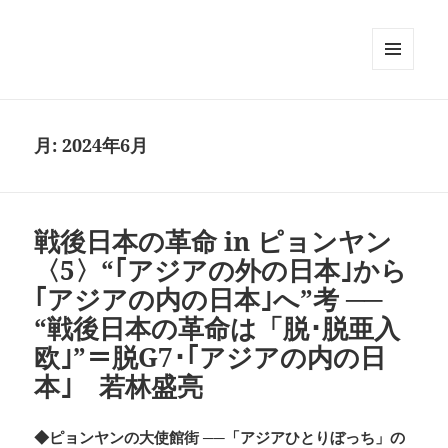
メニュ
ーとウ
ィジェ
ット
月:
2024年6月
戦後日本の革命 in ピョンヤン
〈5〉“｢アジアの外の日本｣から
｢アジアの内の日本｣へ”考 ──
“戦後日本の革命は「脱･脱亜入
欧｣”＝脱G7･｢アジアの内の日
本｣ 若林盛亮
◆ピョンヤンの大使館街 ──「アジアひとりぼっち」の