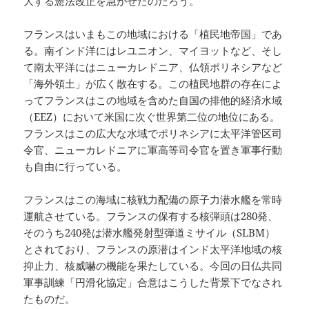
大する憲法改正を急がせたのだろう。
フランスはいまもこの地域における「植民地帝国」であ
る。南インド洋にはレユニオン、マイヨットなど、そし
て南太平洋にはニューカレドニア、仏領ポリネシアなど
「海外領土」が広く散在する。この植民地群の存在によ
ってフランスはこの地域を含めた自国の排他的経済水域
（EEZ）において米国に次ぐ世界第二位の地位にある。
フランスはこの広大な水域でポリネシアに太平洋管区司
令官、ニューカレドニアに軍高等司令官を置き軍事行動
も自由に行っている。
フランスはこの海域に核戦力配備の原子力潜水艦を常時
運航させている。フランスの保有する核弾頭は280発、
そのうち240発は潜水艦発射型弾道ミサイル（SLBM）
とされており、フランスの原潜はインド太平洋地域の核
抑止力、核威嚇の機能を果たしている。今回の日仏共同
軍事訓練「円滑化協定」合意はこうした背景下でなされ
たものだ。