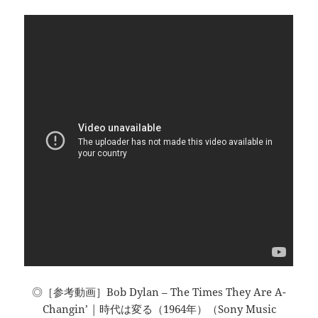
◎［参考動画］Bob Dylan – The Times They Are A-
Changin’ | 時代は変る（1964年）（Sony Music