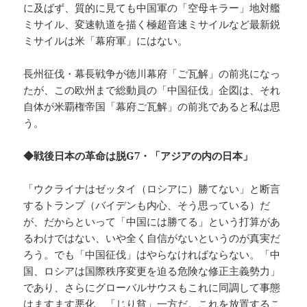
に及ばず、質的に見ても中国軍の「空母キラー」地対艦
ミサイル、変速軌道を描く極超音速ミサイルなど最新鋭
ミサイルは米「幕府軍」にはない。
長州征伐・幕長戦争が徳川幕府「ご瓦解」の前兆になっ
たが、この欧州まで総動員の「中国征伐」企図は、それ
自体が米覇権帝国「幕府ご瓦解」の前兆であると私は思
う。
◆戦後日本の革命は脱G7・「アジアの内の日本」
「ウクライナはゼッタイ（ロシアに）勝てない」と断言
するトランプ（バイデンも内心、そう思っている）だ
が、だからといって「中国には勝てる」という打算があ
るわけではない、いや全く自信がないというのが真実だ
ろう。でも「中国征伐」はやらなければならない。「中
国、ロシアは国際秩序変更を迫る危険な修正主義勢力」
であり、さらにグローバルサウスもこれに同調して事態
はますます悪化、「じり貧」一方だ。これを放置するこ