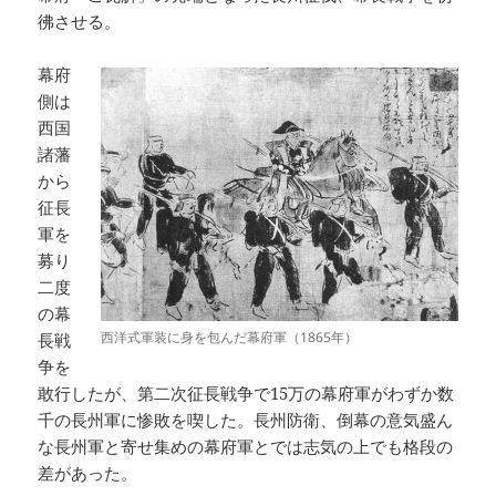
彿させる。
幕府
側は
西国
諸藩
から
征長
軍を
募り
二度
の幕
西洋式軍装に身を包んだ幕府軍（1865年）
長戦
争を
敢行したが、第二次征長戦争で15万の幕府軍がわずか数
千の長州軍に惨敗を喫した。長州防衛、倒幕の意気盛ん
な長州軍と寄せ集めの幕府軍とでは志気の上でも格段の
差があった。