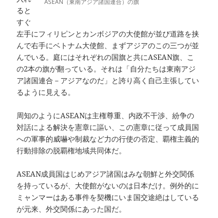
ASEAN（東南アジア諸国連合）の旗
ると
すぐ
左手にフィリピンとカンボジアの大使館が並び道路を挟
んで右手にベトナム大使館、まずアジアのこの三つが並
んでいる。庭にはそれぞれの国旗と共にASEAN旗、こ
の2本の旗が翻っている。それは「自分たちは東南アジ
ア諸国連合－アジアなのだ」と誇り高く自己主張してい
るように見える。
周知のようにASEANは主権尊重、内政不干渉、紛争の
対話による解決を憲章に謳い、この憲章に従って成員国
への軍事的威嚇や制裁など力の行使の否定、覇権主義的
行動排除の脱覇権地域共同体だ。
ASEAN成員国はじめアジア諸国はみな朝鮮と外交関係
を持っているが、大使館がないのは日本だけ。例外的に
ミャンマーはある事件を契機にいま国交途絶はしている
が元来、外交関係にあった国だ。