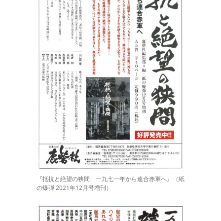
『抵抗と絶望の狭間 一九七一年から連合赤軍へ』（紙
の爆弾 2021年12月号増刊）